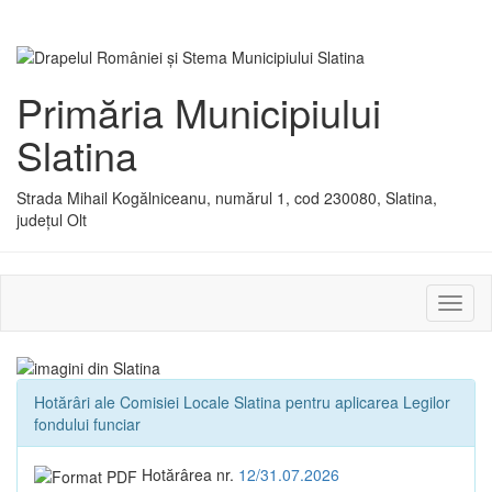
Primăria Municipiului
Slatina
Strada Mihail Kogălniceanu, numărul 1, cod 230080, Slatina,
județul Olt
Activ
sau
dezac
meniu
Hotărâri ale Comisiei Locale Slatina pentru aplicarea Legilor
fondului funciar
Hotărârea nr.
12/31.07.2026