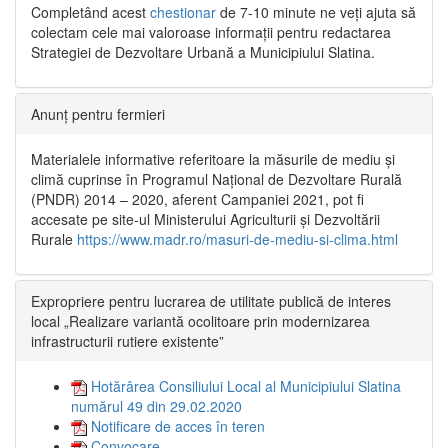
Completând acest
chestionar
de 7-10 minute ne veți ajuta să
colectam cele mai valoroase informații pentru redactarea
Strategiei de Dezvoltare Urbană a Municipiului Slatina.
Anunț pentru fermieri
Materialele informative referitoare la măsurile de mediu și
climă cuprinse în Programul Național de Dezvoltare Rurală
(PNDR) 2014 – 2020, aferent Campaniei 2021, pot fi
accesate pe site-ul Ministerului Agriculturii și Dezvoltării
Rurale
https://www.madr.ro/masuri-de-mediu-si-clima.html
Expropriere pentru lucrarea de utilitate publică de interes
local „Realizare variantă ocolitoare prin modernizarea
infrastructurii rutiere existente”
Hotărârea Consiliului Local al Municipiului Slatina
numărul 49 din 29.02.2020
Notificare de acces în teren
Convocare