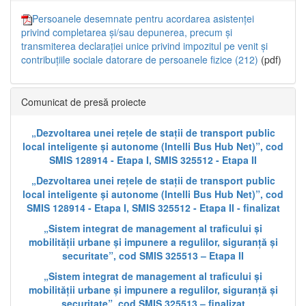
Persoanele desemnate pentru acordarea asistenței
privind completarea și/sau depunerea, precum și
transmiterea declarației unice privind impozitul pe venit și
contribuțiile sociale datorare de persoanele fizice (212)
(pdf)
Comunicat de presă proiecte
„Dezvoltarea unei rețele de stații de transport public
local inteligente și autonome (Intelli Bus Hub Net)”, cod
SMIS 128914 - Etapa I, SMIS 325512 - Etapa II
„Dezvoltarea unei rețele de stații de transport public
local inteligente și autonome (Intelli Bus Hub Net)”, cod
SMIS 128914 - Etapa I, SMIS 325512 - Etapa II - finalizat
„Sistem integrat de management al traficului și
mobilității urbane și impunere a regulilor, siguranță și
securitate”, cod SMIS 325513 – Etapa II
„Sistem integrat de management al traficului și
mobilității urbane și impunere a regulilor, siguranță și
securitate”, cod SMIS 325513 – finalizat