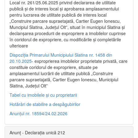
Local nr. 261/25.06.2025 privind declararea de utilitate
publică şi de interes local şi aprobarea amplasamentului
pentru lucrarea de utilitate publică de interes local
„Construire parcare supraetajată, Cartier Eugen Ionescu,
Muncipiul Slatina, Judeţul Olt”, situat în municipiul Slatina şi
declanşarea procedurii de expropriere a imobilelor cuprinse
în coridorul de expropriere, cu modificările şi completările
ulterioare
Dispoziția Primarului Municipiului Slatina nr. 1458 din
20.10.2025
- exproprierea imobilelor proprietate privată, care
constituie coridorul de expropriere, situate pe
amplasamentul lucrării de utilitate publică „Construire
parcare supraetajată, Cartier Eugen Ionescu, Municipiul
Slatina, Județul Olt”
Tabel cu imobilele și cu proprietarii
Hotărâri de stabilire a despăgubirilor
Anunțul nr. 18594/24.02.2026
Anunț - Declarația unică 212