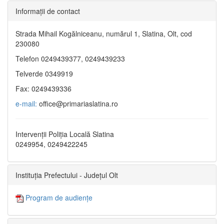
Informaţii de contact
Strada Mihail Kogălniceanu, numărul 1, Slatina, Olt, cod
230080
Telefon 0249439377, 0249439233
Telverde 0349919
Fax: 0249439336
e-mail:
office@primariaslatina.ro
Intervenții Poliția Locală Slatina
0249954, 0249422245
Instituția Prefectului - Județul Olt
Program de audiențe