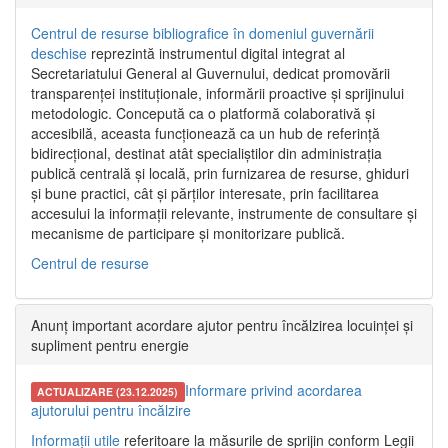
Centrul de resurse bibliografice în domeniul guvernării
deschise
reprezintă instrumentul digital integrat al
Secretariatului General al Guvernului, dedicat promovării
transparenței instituționale, informării proactive și sprijinului
metodologic. Concepută ca o platformă colaborativă și
accesibilă, aceasta funcționează ca un hub de referință
bidirecțional, destinat atât specialiștilor din administrația
publică centrală și locală, prin furnizarea de resurse, ghiduri
și bune practici, cât și părților interesate, prin facilitarea
accesului la informații relevante, instrumente de consultare și
mecanisme de participare și monitorizare publică.
Centrul de resurse
Anunț important acordare ajutor pentru încălzirea locuinței și
supliment pentru energie
Informare privind acordarea
ACTUALIZARE (23.12.2025)
ajutorului pentru încălzire
Informații utile
referitoare la măsurile de sprijin conform Legii