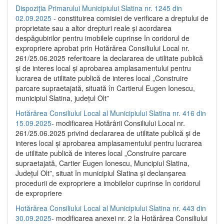
Dispoziția Primarului Municipiului Slatina nr. 1245 din
02.09.2025
- constituirea comisiei de verificare a dreptului de
proprietate sau a altor drepturi reale și acordarea
despăgubirilor pentru imobilele cuprinse în coridorul de
expropriere aprobat prin Hotărârea Consiliului Local nr.
261/25.06.2025 referitoare la declararea de utilitate publică
și de interes local și aprobarea amplasamentului pentru
lucrarea de utilitate publică de interes local „Construire
parcare supraetajată, situată în Cartierul Eugen Ionescu,
municipiul Slatina, județul Olt”
Hotărârea Consiliului Local al Municipiului Slatina nr. 416 din
15.09.2025
- modificarea Hotărârii Consiliului Local nr.
261/25.06.2025 privind declararea de utilitate publică și de
interes local și aprobarea amplasamentului pentru lucrarea
de utilitate publică de interes local „Construire parcare
supraetajată, Cartier Eugen Ionescu, Muncipiul Slatina,
Județul Olt”, situat în municipiul Slatina și declanșarea
procedurii de expropriere a imobilelor cuprinse în coridorul
de expropriere
Hotărârea Consiliului Local al Municipiului Slatina nr. 443 din
30.09.2025
- modificarea anexei nr. 2 la Hotărârea Consiliului