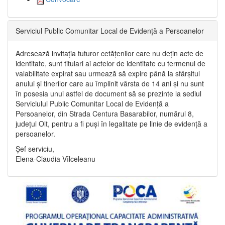
Serviciul Public Comunitar Local de Evidență a Persoanelor
Adresează invitația tuturor cetățenilor care nu dețin acte de
identitate, sunt titulari ai actelor de identitate cu termenul de
valabilitate expirat sau urmează să expire până la sfârșitul
anului și tinerilor care au împlinit vârsta de 14 ani și nu sunt
în posesia unui astfel de document să se prezinte la sediul
Serviciului Public Comunitar Local de Evidență a
Persoanelor, din Strada Centura Basarabilor, numărul 8,
județul Olt, pentru a fi puși în legalitate pe linie de evidență a
persoanelor.
Șef serviciu,
Elena-Claudia Vîlceleanu