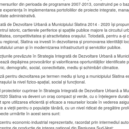
mersurilor din perioada de programare 2007-2013, construind pe o baz
e experienţa în implementarea portofoliilor de proiecte integrate, ma
itate administrativă.
rată de Dezvoltare Urbană a Municipiului Slatina 2014 - 2020 își propu
rul istoric, cartierele periferice şi spaţiile publice majore la circuitul 
litatea, competitivitatea şi atractivitatea oraşului. Totodată, pentru a-şi 
u regional, Slatina va investi în dezvoltarea şi promovarea identităţii loc
talului uman şi în modernizarea infrastructurii şi serviciilor publice.
acţiunile prevăzute în Strategia Integrată de Dezvoltare Urbană a Municip
ază depășirea provocărilor şi valorificarea oportunităţilor identificate p
ic, demografic, social, conectivitate, mediu şi schimbări climatice.
ază pentru dezvoltarea pe termen mediu şi lung a municipiului Slatina e
şului la nivel fizico-spaţial, social şi funcţional.
l proiectelor cuprinse în Strategia Integrată de Dezvoltare Urbană a Mun
2020 Slatina va deveni un oraş compact şi verde, cu o înţelegere durabil
 spre utilizarea eficientă şi eficace a resurselor locale în vederea asigur
ate a vieţii pentru o populaţie tânără, cu un nivel ridicat de pregătire pro
pecte urmărite în acest sens sunt:
 centru economic-industrial reprezentativ, racordat prin intermediul autos
 centre de producţie de interes naţional din Regiunea Sud-Vest;