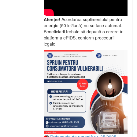
Atenție!
Acordarea suplimentului pentru
energie (50 lei/lună) nu se face automat.
Beneficiarii trebuie să depună o cerere în
platforma ePIDS, conform procedurii
legale.
Ordonanța de urgență nr. 35/2025