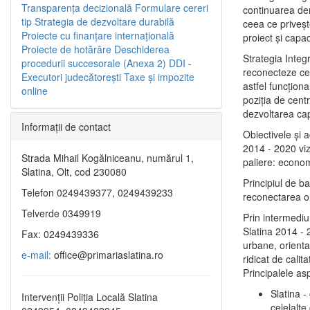
Transparenţa decizională
Formulare cereri
continuarea de
tip
Strategia de dezvoltare durabilă
ceea ce priveşt
Proiecte cu finanţare internaţională
proiect și capac
Proiecte de hotărâre
Deschiderea
Strategia Integ
procedurii succesorale (Anexa 2)
DDI -
reconecteze cent
Executori judecătorești
Taxe şi impozite
astfel funcţiona
online
poziţia de centr
dezvoltarea capi
Informaţii de contact
Obiectivele şi 
2014 - 2020 vize
Strada Mihail Kogălniceanu, numărul 1,
paliere: econom
Slatina, Olt, cod 230080
Principiul de b
Telefon 0249439377, 0249439233
reconectarea ora
Telverde 0349919
Prin intermediu
Slatina 2014 - 
Fax: 0249439336
urbane, orientat
e-mail:
office@primariaslatina.ro
ridicat de calit
Principalele as
Slatina -
Intervenții Poliția Locală Slatina
celelalte