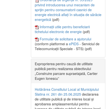
privind introducerea unui mecanism de
sprijin pentru consumatorii casnici de
energie electrică aflați în situația de sărăcie
energetică
(pdf)
Informații utile pentru beneficiarii
tichetului electronic de energie
(pdf)
Formular de solicitare a ajutorului
(conform platformei a
ePIDS
- Serviciul de
Telecomunicații Speciale - STS) (pdf)
Exproprierea pentru cauză de utilitate
publică pentru realizarea obiectivului
„Construire parcare supraetajată, Cartier
Eugen Ionescu”
Hotărârea Consiliului Local al Municipiului
Slatina nr. 261 din 25.06.2025
declararea
de utilitate publică și de interes local și
aprobarea amplasamentului pentru
lucrarea de utilitate publică de interes local