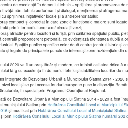
 centru de excelenţă în domeniul tehnic – sprijinirea şi promovarea dezv
 învăţământ tehnic performant şi dialogul, menţinerea şi atragerea maril
 cu sprijinirea iniţiativelor locale şi a antreprenoriatului;
 oraş compact şi conectat în care zonele funcţionale majore sunt legate 
rală prin intermediul unor axe/ circulații verzi;
oraş atractiv pentru locuitori şi turişti, prin calitatea spaţiului public, pi
 centrală preponderent pietonală, ce evidenţiază identitatea dublă a ora
dustrial. Spaţiile publice specifice celor două centre (centrul istoric şi c
te şi legate de principalele puncte de interes şi zone rezidenţiale din o
.
anului 2020 va fi un oraş tânăr şi modern, ce îmbină calitatea ridicată a 
hiului târg cu excelenţa în domeniul tehnic şi stabilitatea locurilor de m
iei Integrate de Dezvoltare Urbană a Municipiului Slatina 2014 - 2020
a nivel local şi se pot accesa fonduri europene puse la dispoziţia Român
tructurale, în special prin Programul Operațional Regional.
rată de Dezvoltare Urbană a Municipiului Slatina 2014 - 2020 a fost îns
al municipiului Slatina prin
Hotărârea Consiliului Local al Municipiului S
2016
și modificat prin
Hotărârea Consiliului Local al Municipiului Slatin
și prin
Hotărârea Consiliului Local al Municipiului Slatina numărul 202