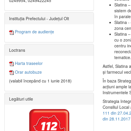
0249954, 0249422245
Slatina –
sistem de
în paralel
Instituția Prefectului - Județul Olt
Slatina -
zona cent
Program de audiențe
Slatina – 
cu o zonă
centru in
Loctrans
reconecta
tematice
Harta traseelor
Astfel, Slatina 
şi farmecul vec
Orar autobuze
În baza Strateg
(valabil începând cu 1 iunie 2018)
acţiuni ample l
Instrumentele S
Legături utile
Strategia Integ
Consiliul Local 
111 din 27.04.
din 28.11.2017