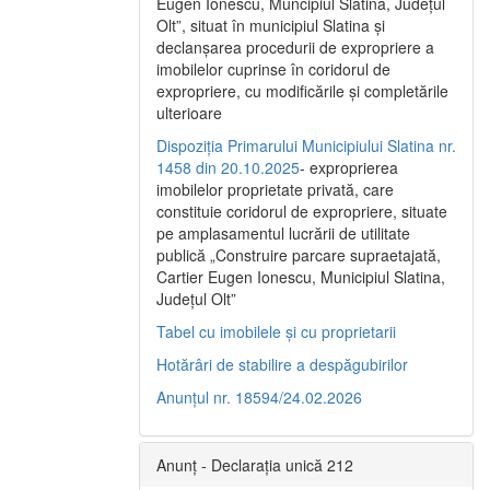
Eugen Ionescu, Muncipiul Slatina, Judeţul
Olt”, situat în municipiul Slatina şi
declanşarea procedurii de expropriere a
imobilelor cuprinse în coridorul de
expropriere, cu modificările şi completările
ulterioare
Dispoziția Primarului Municipiului Slatina nr.
1458 din 20.10.2025
- exproprierea
imobilelor proprietate privată, care
constituie coridorul de expropriere, situate
pe amplasamentul lucrării de utilitate
publică „Construire parcare supraetajată,
Cartier Eugen Ionescu, Municipiul Slatina,
Județul Olt”
Tabel cu imobilele și cu proprietarii
Hotărâri de stabilire a despăgubirilor
Anunțul nr. 18594/24.02.2026
Anunț - Declarația unică 212