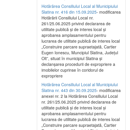
Hotărârea Consiliului Local al Municipiului
Slatina nr. 416 din 15.09.2025
- modificarea
Hotărârii Consiliului Local nr.
261/25.06.2025 privind declararea de
utilitate publică și de interes local și
aprobarea amplasamentului pentru
lucrarea de utilitate publică de interes local
„Construire parcare supraetajată, Cartier
Eugen Ionescu, Muncipiul Slatina, Județul
Olt”, situat în municipiul Slatina și
declanșarea procedurii de expropriere a
imobilelor cuprinse în coridorul de
expropriere
Hotărârea Consiliului Local al Municipiului
Slatina nr. 443 din 30.09.2025
- modificarea
anexei nr. 2 la Hotărârea Consiliului Local
nr. 261/25.06.2025 privind declararea de
utilitate publică şi de interes local şi
aprobarea amplasamentului pentru
lucrarea de utilitate publică de interes local
„Construire parcare supraetajată, Cartier