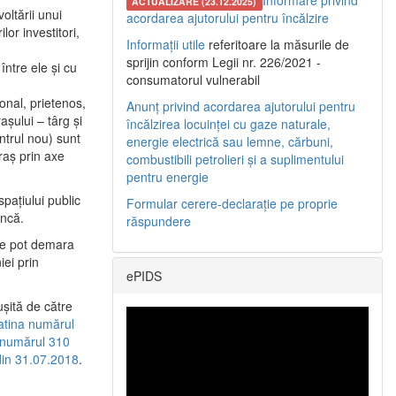
Informare privind
ACTUALIZARE (23.12.2025)
oltării unui
acordarea ajutorului pentru încălzire
or investitori,
Informații utile
referitoare la măsurile de
sprijin conform Legii nr. 226/2021 -
între ele şi cu
consumatorul vulnerabil
etonal, prietenos,
Anunț privind acordarea ajutorului pentru
şului – târg şi
încălzirea locuinței cu gaze naturale,
entrul nou) sunt
energie electrică sau lemne, cărbuni,
raş prin axe
combustibili petrolieri și a suplimentului
pentru energie
spaţiului public
Formular cerere-declarație pe proprie
uncă.
răspundere
 se pot demara
iei prin
ePIDS
uşită de către
latina numărul
a numărul 310
 din 31.07.2018
.