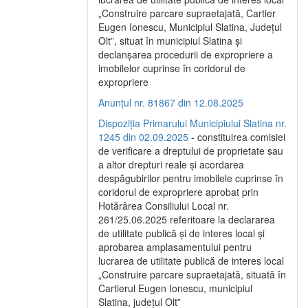
„Construire parcare supraetajată, Cartier
Eugen Ionescu, Municipiul Slatina, Județul
Olt”, situat în municipiul Slatina și
declanșarea procedurii de expropriere a
imobilelor cuprinse în coridorul de
expropriere
Anunțul nr. 81867 din 12.08.2025
Dispoziția Primarului Municipiului Slatina nr.
1245 din 02.09.2025
- constituirea comisiei
de verificare a dreptului de proprietate sau
a altor drepturi reale și acordarea
despăgubirilor pentru imobilele cuprinse în
coridorul de expropriere aprobat prin
Hotărârea Consiliului Local nr.
261/25.06.2025 referitoare la declararea
de utilitate publică și de interes local și
aprobarea amplasamentului pentru
lucrarea de utilitate publică de interes local
„Construire parcare supraetajată, situată în
Cartierul Eugen Ionescu, municipiul
Slatina, județul Olt”