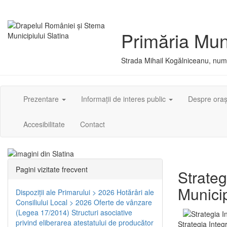
Primăria Muni
Strada Mihail Kogălniceanu, numă
Prezentare
Informații de interes public
Despre ora
Accesibilitate
Contact
Pagini vizitate frecvent
Strateg
Municip
Dispoziţii ale Primarului > 2026
Hotărâri ale
Consiliului Local > 2026
Oferte de vânzare
(Legea 17/2014)
Structuri asociative
privind eliberarea atestatului de producător
Strategia Integ