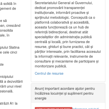
Secretariatului General al Guvernului,
ă solidă în
dedicat promovării transparenței
nagement de
instituționale, informării proactive și
sprijinului metodologic. Concepută ca o
ne să
platformă colaborativă și accesibilă,
urban, crescând
aceasta funcționează ca un hub de
consolida
referință bidirecțional, destinat atât
ale, în
specialiștilor din administrația publică
centrală și locală, prin furnizarea de
resurse, ghiduri și bune practici, cât și
iului Slatina
părților interesate, prin facilitarea accesului
e cele cinci
la informații relevante, instrumente de
consultare și mecanisme de participare și
ste
monitorizare publică.
Centrul de resurse
icipiului
ă a dezvoltării
ării unui nivel
Anunț important acordare ajutor pentru
fesională.
încălzirea locuinței și supliment pentru
energie
trăzii A1 la