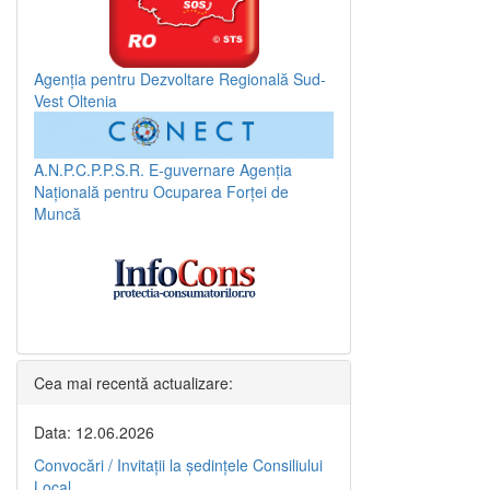
Agenția pentru Dezvoltare Regională Sud-
Vest Oltenia
A.N.P.C.P.P.S.R.
E-guvernare
Agenția
Națională pentru Ocuparea Forței de
Muncă
Cea mai recentă actualizare:
Data: 12.06.2026
Convocări / Invitaţii la şedinţele Consiliului
Local