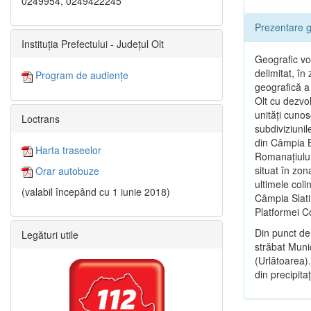
0249954, 0249422245
Prezentare g
Instituția Prefectului - Județul Olt
Geografic vor
delimitat, î
Program de audiențe
geografică a 
Olt cu dezvol
unităţi cunos
Loctrans
subdiviziunil
din Câmpia B
Harta traseelor
Romanaţiului
situat în zon
Orar autobuze
ultimele coli
(valabil începând cu 1 iunie 2018)
Câmpia Slatin
Platformei 
Din punct de
Legături utile
străbat Munic
(Urlătoarea).
din precipitaţi