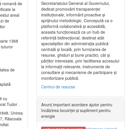
Secretariatului General al Guvernului,
ică romană de
dedicat promovării transparenței
ficate la
instituționale, informării proactive și
cestui areal
sprijinului metodologic. Concepută ca o
ezi de
platformă colaborativă și accesibilă,
lor
aceasta funcționează ca un hub de
referință bidirecțional, destinat atât
uarie 1368
specialiștilor din administrația publică
 tuturor
centrală și locală, prin furnizarea de
resurse, ghiduri și bune practici, cât și
părților interesate, prin facilitarea accesului
la informații relevante, instrumente de
etatea de
consultare și mecanisme de participare și
monitorizare publică.
ăsplată
Centrul de resurse
it cu
ural Tudor .
Anunț important acordare ajutor pentru
încălzirea locuinței și supliment pentru
 1848, Unirea
energie
77, Răscoala
ndial.