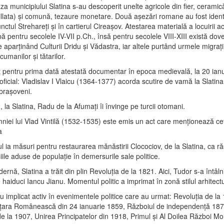
aza municipiului Slatina s-au descoperit unelte agricole din fier, ceram
gillata) şi comună, tezaure monetare. Două aşezări romane au fost identi
unctul Strehareţi şi în cartierul Cireaşov. Atestarea materială a locuirii a
ă pentru secolele IV-VII p.Ch., însă pentru secolele VIII-XIII există dov
e aparţinând Culturii Dridu şi Vădastra, iar altele purtând urmele migraţii
cumanilor şi tătarilor.
st pentru prima dată atestată documentar în epoca medievală, la 20 ian
 oficial: Vladislav I Vlaicu (1364-1377) acorda scutire de vamă la Slatina
 braşoveni.
, la Slatina, Radu de la Afumaţi îi învinge pe turcii otomani.
mniei lui Vlad Vintilă (1532-1535) este emis un act care menţionează c
a
l ia măsuri pentru restaurarea mănăstirii Clocociov, de la Slatina, ca r
iile aduse de populaţie în demersurile sale politice.
rnă, Slatina a trăit din plin Revoluţia de la 1821. Aici, Tudor s-a întâln
haiduci Iancu Jianu. Momentul politic a imprimat în zonă stilul arhitect
au implicat activ în evenimentele politice care au urmat: Revoluţia de la
 ţara Românească din 24 ianuarie 1859, Războiul de independenţă 18
e la 1907, Unirea Principatelor din 1918, Primul şi Al Doilea Război Mo