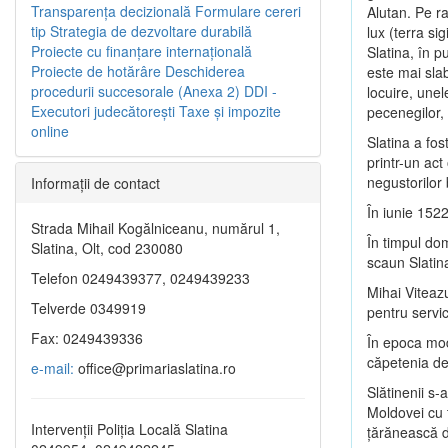
Transparenţa decizională
Formulare cereri
Alutan. Pe r
tip
Strategia de dezvoltare durabilă
lux (terra si
Proiecte cu finanţare internaţională
Slatina, în p
Proiecte de hotărâre
Deschiderea
este mai slab
procedurii succesorale (Anexa 2)
DDI -
locuire, unel
Executori judecătorești
Taxe şi impozite
pecenegilor, 
online
Slatina a fo
printr-un act
negustorilor
Informaţii de contact
În iunie 1522
Strada Mihail Kogălniceanu, numărul 1,
În timpul do
Slatina, Olt, cod 230080
scaun Slatin
Telefon 0249439377, 0249439233
Mihai Viteazu
Telverde 0349919
pentru servic
Fax: 0249439336
În epoca mode
căpetenia de 
e-mail:
office@primariaslatina.ro
Slătinenii s-
Moldovei cu
Intervenții Poliția Locală Slatina
ţărănească d