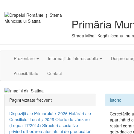
Primăria Muni
Strada Mihail Kogălniceanu, numă
Prezentare
Informații de interes public
Despre ora
Accesibilitate
Contact
Pagini vizitate frecvent
Istoric
Dispoziţii ale Primarului > 2026
Hotărâri ale
Cercetările 
Consiliului Local > 2026
Oferte de vânzare
aparţinând cu
(Legea 17/2014)
Structuri asociative
resturi ceram
privind eliberarea atestatului de producător
geto-dacice d