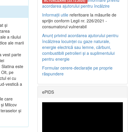
Informare privind
ACTUALIZARE (23.12.2025)
acordarea ajutorului pentru încălzire
Informații utile
referitoare la măsurile de
sprijin conform Legii nr. 226/2021 -
at şi
consumatorul vulnerabil
ezarea
Anunț privind acordarea ajutorului pentru
ale a râului
încălzirea locuinței cu gaze naturale,
dice ale marii
energie electrică sau lemne, cărbuni,
combustibili petrolieri și a suplimentului
a vest parte
pentru energie
iei
 Slatina este
Formular cerere-declarație pe proprie
 Olt, pe
răspundere
tul ei cu
sud-vestică a
ePIDS
le care
 şi Milcov
teraselor şi