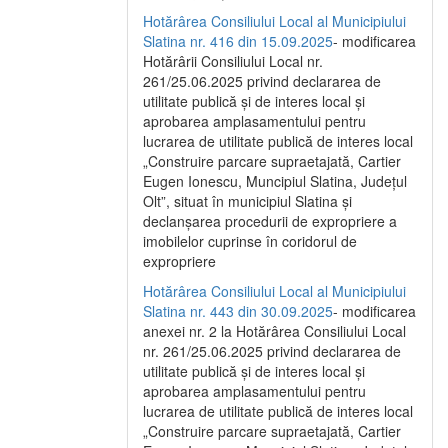
Hotărârea Consiliului Local al Municipiului
Slatina nr. 416 din 15.09.2025
- modificarea
Hotărârii Consiliului Local nr.
261/25.06.2025 privind declararea de
utilitate publică și de interes local și
aprobarea amplasamentului pentru
lucrarea de utilitate publică de interes local
„Construire parcare supraetajată, Cartier
Eugen Ionescu, Muncipiul Slatina, Județul
Olt”, situat în municipiul Slatina și
declanșarea procedurii de expropriere a
imobilelor cuprinse în coridorul de
expropriere
Hotărârea Consiliului Local al Municipiului
Slatina nr. 443 din 30.09.2025
- modificarea
anexei nr. 2 la Hotărârea Consiliului Local
nr. 261/25.06.2025 privind declararea de
utilitate publică şi de interes local şi
aprobarea amplasamentului pentru
lucrarea de utilitate publică de interes local
„Construire parcare supraetajată, Cartier