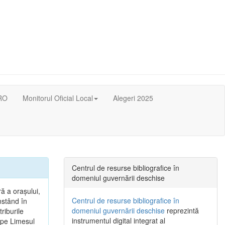
RO
Monitorul Oficial Local
Alegeri 2025
Centrul de resurse bibliografice în
domeniul guvernării deschise
ă a oraşului,
Centrul de resurse bibliografice în
nstând în
domeniul guvernării deschise
reprezintă
riburile
instrumentul digital integrat al
, pe Limesul