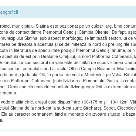
eografică
bind, municipiului Slatina este poziţionat pe un culoar larg, bine contur
n zona de contact dintre Piemontul Getic şi Câmpia Olteniei. De fapt, aş
municipiului Slatina, sub aspect morfologic, se limitează sectorului de v
tarea pe dreapta a acestuia şi se delimitează la nord cu prelungirile su
cută în literatura de specialitate podişul Piemontul Getic şi anume, prin
e acestuia de est prin Dealurile Olteţului, la nord Platforma Cotmeana, l
oianului. La sud sectorul de vale este delimitat de subdiviziunea Câmp
 cu contact pe malul stând al râului Olt cu Câmpia Boianului. Municipiul
a de nord a judeţului Olt, în partea de vest a Munteniei, pe Valea Râului
ne ale Platformei Cotmeana (subdiviziune a Piemontului Getic), la contac
ei. Oraşul se circumscrie ca unitate fizico-geografică la extremitatea 
Cotmeana.
 vedere altimetric, oraşul este dispus între 160-175 m şi 110-112m. Văi
ipiul Slatina de la nord-est la sud-est sunt: Strehareţ, Sopot, Clocociov
 Ele au caracter permanent, fiind alimentate din izvoare situate la baza 
i.