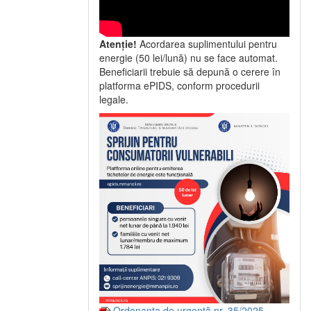
Atenție!
Acordarea suplimentului pentru
energie (50 lei/lună) nu se face automat.
Beneficiarii trebuie să depună o cerere în
platforma ePIDS, conform procedurii
legale.
Ordonanța de urgență nr. 35/2025