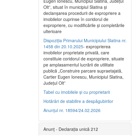
Eugen Ionescu, Muncipiul Slatina, Judeţul
Olt”, situat în municipiul Slatina şi
declanşarea procedurii de expropriere a
imobilelor cuprinse în coridorul de
expropriere, cu modificările şi completările
ulterioare
Dispoziția Primarului Municipiului Slatina nr.
1458 din 20.10.2025
- exproprierea
imobilelor proprietate privată, care
constituie coridorul de expropriere, situate
pe amplasamentul lucrării de utilitate
publică „Construire parcare supraetajată,
Cartier Eugen Ionescu, Municipiul Slatina,
Județul Olt”
Tabel cu imobilele și cu proprietarii
Hotărâri de stabilire a despăgubirilor
Anunțul nr. 18594/24.02.2026
Anunț - Declarația unică 212