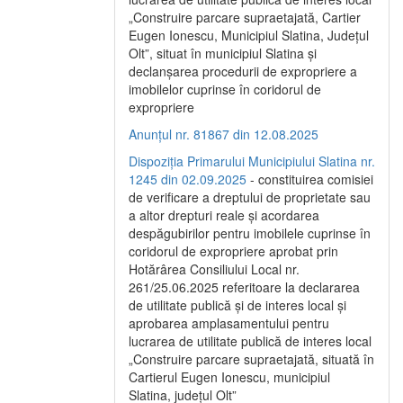
„Construire parcare supraetajată, Cartier
Eugen Ionescu, Municipiul Slatina, Județul
Olt”, situat în municipiul Slatina și
declanșarea procedurii de expropriere a
imobilelor cuprinse în coridorul de
expropriere
Anunțul nr. 81867 din 12.08.2025
Dispoziția Primarului Municipiului Slatina nr.
1245 din 02.09.2025
- constituirea comisiei
de verificare a dreptului de proprietate sau
a altor drepturi reale și acordarea
despăgubirilor pentru imobilele cuprinse în
coridorul de expropriere aprobat prin
Hotărârea Consiliului Local nr.
261/25.06.2025 referitoare la declararea
de utilitate publică și de interes local și
aprobarea amplasamentului pentru
lucrarea de utilitate publică de interes local
„Construire parcare supraetajată, situată în
Cartierul Eugen Ionescu, municipiul
Slatina, județul Olt”