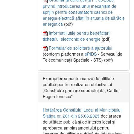
privind introducerea unui mecanism de
sprijin pentru consumatorii casnici de
energie electrică aflați în situația de sărăcie
energetică
(pdf)
Informații utile pentru beneficiarii
tichetului electronic de energie
(pdf)
Formular de solicitare a ajutorului
(conform platformei a
ePIDS
- Serviciul de
Telecomunicații Speciale - STS) (pdf)
Exproprierea pentru cauză de utilitate
publică pentru realizarea obiectivului
„Construire parcare supraetajată, Cartier
Eugen Ionescu”
Hotărârea Consiliului Local al Municipiului
Slatina nr. 261 din 25.06.2025
declararea
de utilitate publică și de interes local și
aprobarea amplasamentului pentru
lucrarea de utilitate publică de interes local