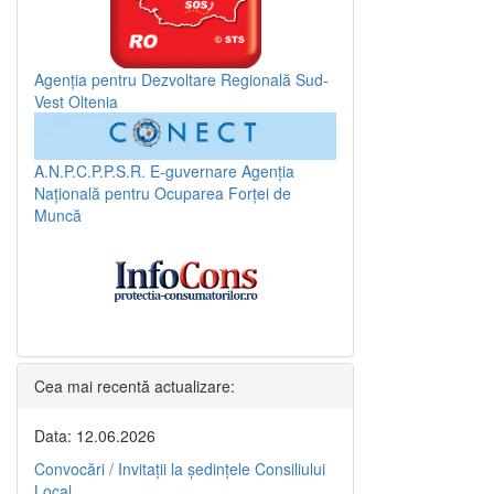
Agenția pentru Dezvoltare Regională Sud-
Vest Oltenia
A.N.P.C.P.P.S.R.
E-guvernare
Agenția
Națională pentru Ocuparea Forței de
Muncă
Cea mai recentă actualizare:
Data: 12.06.2026
Convocări / Invitaţii la şedinţele Consiliului
Local