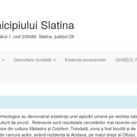
cipiului Slatina
rul 1, cod 230080, Slatina, județul Olt
ș
Dezvoltare durabilă
Evidența persoanelor
GHIȘEUL.
arheologice au demonstrat existenţa unei aşezări umane pe vechea vatr
lturii de prund . Relevante sunt rezultatele cercetărilor mai recente co
ice din cultura Vădastra şi Coţofeni. Totodată, zona a fost locuită şi de t
in ramura acilor, având rezidenţa la Acidava, pe malul drept al Oltului