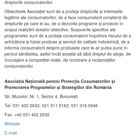
drepturile consumatorilor.
Obiectivele Asociaţiei sunt de a proteja drepturile şi interesele
legitime ale consumatorilor, de a face consumatorii conştienţi de
drepturile pe care le au, de a dezvolta programe şi proiecte în
scopul realizării acestor obiective. Scopuerile specifice ale
programelor sunt de a proteja consumatorii împotriva riscului de a
achiziţiona şi folosi produse şi servicii de calitate îndoielnică, de a
informa consumatorii despre produsele care le-ar putea pune în
pericol sănătatea, astfel încât aceştia să aibă dreptul de alege, de
încurajare a competiţiei loiale, de rezolvare a reclamaţiilor
consumatorilor.
Asociaţia Naţională pentru Protecţia Cosumatorilor şi
Promovarea Programelor şi Strategiilor din România
Str. Muzelor, Nr. 1, Sector 4, Bucureşti
Tel. 031 402 2632; 021 311 5162; 021 316 0546
Fax. +40 031 402 2632
Website
E-mail