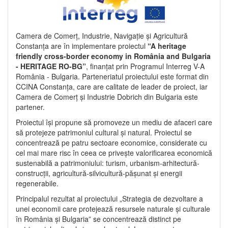
Camera de Comerț, Industrie, Navigație și Agricultură
Constanța are în implementare proiectul
“A heritage
friendly cross-border economy in România and Bulgaria
- HERITAGE RO-BG”
, finanțat prin Programul Interreg V-A
România - Bulgaria. Parteneriatul proiectului este format din
CCINA Constanța, care are calitate de leader de proiect, iar
Camera de Comerț și Industrie Dobrich din Bulgaria este
partener.
Proiectul își propune să promoveze un mediu de afaceri care
să protejeze patrimoniul cultural și natural. Proiectul se
concentrează pe patru sectoare economice, considerate cu
cel mai mare risc în ceea ce privește valorificarea economică
sustenabilă a patrimoniului: turism, urbanism-arhitectură-
construcții, agricultură-silvicultură-pășunat și energii
regenerabile.
Principalul rezultat al proiectului „Strategia de dezvoltare a
unei economii care protejează resursele naturale și culturale
în România și Bulgaria” se concentrează distinct pe