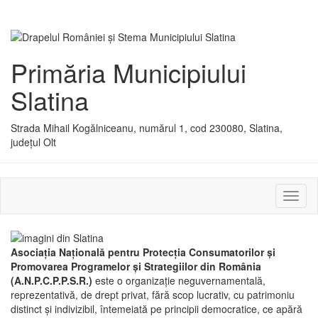
Primăria Municipiului
Slatina
Strada Mihail Kogălniceanu, numărul 1, cod 230080, Slatina,
județul Olt
Activ
sau
dezac
meniu
Asociaţia Naţională pentru Protecţia Consumatorilor şi
Promovarea Programelor şi Strategiilor din România
(A.N.P.C.P.P.S.R.)
este o organizaţie neguvernamentală,
reprezentativă, de drept privat, fără scop lucrativ, cu patrimoniu
distinct şi indivizibil, întemeiată pe principii democratice, ce apără