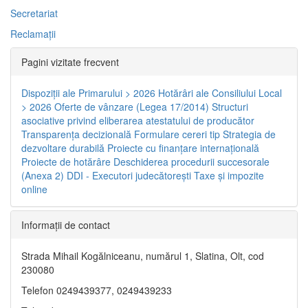
Secretariat
Reclamaţii
Pagini vizitate frecvent
Dispoziţii ale Primarului > 2026
Hotărâri ale Consiliului Local
> 2026
Oferte de vânzare (Legea 17/2014)
Structuri
asociative privind eliberarea atestatului de producător
Transparenţa decizională
Formulare cereri tip
Strategia de
dezvoltare durabilă
Proiecte cu finanţare internaţională
Proiecte de hotărâre
Deschiderea procedurii succesorale
(Anexa 2)
DDI - Executori judecătorești
Taxe şi impozite
online
Informaţii de contact
Strada Mihail Kogălniceanu, numărul 1, Slatina, Olt, cod
230080
Telefon 0249439377, 0249439233