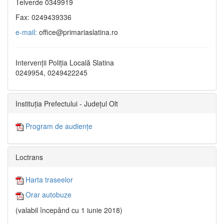
Telverde 0349919
Fax: 0249439336
e-mail:
office@primariaslatina.ro
Intervenții Poliția Locală Slatina
0249954, 0249422245
Instituția Prefectului - Județul Olt
Program de audiențe
Loctrans
Harta traseelor
Orar autobuze
(valabil începând cu 1 iunie 2018)