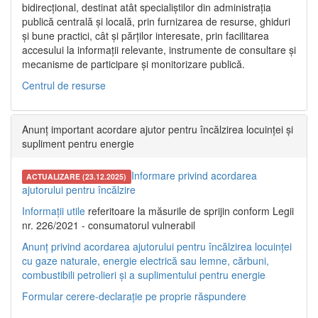
bidirecțional, destinat atât specialiștilor din administrația
publică centrală și locală, prin furnizarea de resurse, ghiduri
și bune practici, cât și părților interesate, prin facilitarea
accesului la informații relevante, instrumente de consultare și
mecanisme de participare și monitorizare publică.
Centrul de resurse
Anunț important acordare ajutor pentru încălzirea locuinței și
supliment pentru energie
Informare privind acordarea
ACTUALIZARE (23.12.2025)
ajutorului pentru încălzire
Informații utile
referitoare la măsurile de sprijin conform Legii
nr. 226/2021 - consumatorul vulnerabil
Anunț privind acordarea ajutorului pentru încălzirea locuinței
cu gaze naturale, energie electrică sau lemne, cărbuni,
combustibili petrolieri și a suplimentului pentru energie
Formular cerere-declarație pe proprie răspundere