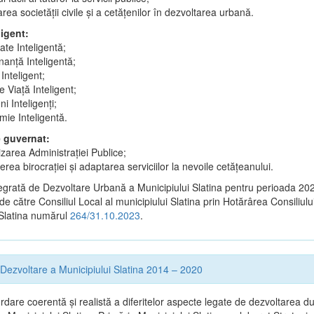
area societății civile și a cetățenilor în dezvoltarea urbană.
ligent:
tate Inteligentă;
anță Inteligentă;
Inteligent;
 Viață Inteligent;
i Inteligenți;
ie Inteligentă.
e guvernat:
lizarea Administrației Publice;
rea birocrației și adaptarea serviciilor la nevoile cetățeanului.
tegrată de Dezvoltare Urbană a Municipiului Slatina pentru perioada 2
 de către Consiliul Local al municipiului Slatina prin Hotărârea Consiliulu
 Slatina numărul
264/31.10.2023
.
 Dezvoltare a Municipiului Slatina 2014 – 2020
dare coerentă şi realistă a diferitelor aspecte legate de dezvoltarea du