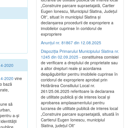
„Construire parcare supraetajată, Cartier
Eugen Ionescu, Municipiul Slatina, Județul
Olt”, situat în municipiul Slatina și
declanșarea procedurii de expropriere a
imobilelor cuprinse în coridorul de
expropriere
Anunțul nr. 81867 din 12.08.2025
Dispoziția Primarului Municipiului Slatina nr.
1245 din 02.09.2025
- constituirea comisiei
de verificare a dreptului de proprietate sau
014-2020
a altor drepturi reale și acordarea
despăgubirilor pentru imobilele cuprinse în
014-2020
vine
coridorul de expropriere aprobat prin
 o bază
Hotărârea Consiliului Local nr.
grate,
261/25.06.2025 referitoare la declararea
de utilitate publică și de interes local și
aprobarea amplasamentului pentru
pune să
lucrarea de utilitate publică de interes local
 urban,
„Construire parcare supraetajată, situată în
 pentru a-şi
Cartierul Eugen Ionescu, municipiul
dentităţii
Slatina, județul Olt”
 publice.