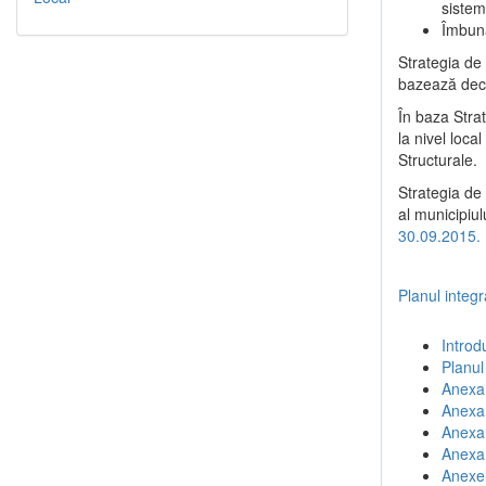
sistem
Îmbună
Strategia de
bazează deciz
În baza Stra
la nivel loc
Structurale.
Strategia de 
al municipiul
30.09.2015.
Planul integ
Introd
Planul
Anexa 
Anexa 
Anexa 
Anexa 
Anexel