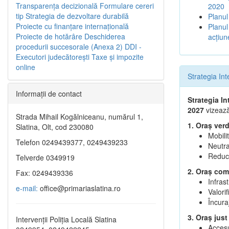
Transparenţa decizională
Formulare cereri
2020
tip
Strategia de dezvoltare durabilă
Planul
Proiecte cu finanţare internaţională
Planul
Proiecte de hotărâre
Deschiderea
acţiun
procedurii succesorale (Anexa 2)
DDI -
Executori judecătorești
Taxe şi impozite
online
Strategia In
Informaţii de contact
Strategia I
2027
vizează
Strada Mihail Kogălniceanu, numărul 1,
1. Oraș verd
Slatina, Olt, cod 230080
Mobili
Telefon 0249439377, 0249439233
Neutra
Reduce
Telverde 0349919
2. Oraș comp
Fax: 0249439336
Infras
e-mail:
office@primariaslatina.ro
Valorif
Încura
3. Oraș just
Intervenții Poliția Locală Slatina
Accesul