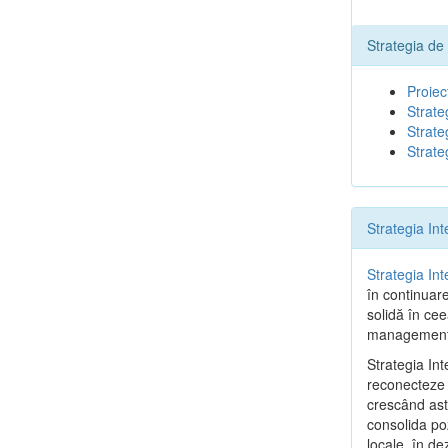
Strategia de
Proiec
Strate
Strate
Strate
Strategia In
Strategia In
în continuar
solidă în cee
management d
Strategia In
reconecteze c
crescând astf
consolida poz
locale, în de