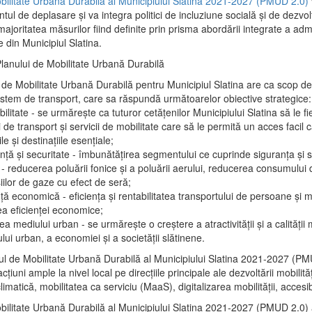
bilitate Urbană Durabilă al Municipiului Slatina 2021-2027 (PMUD 2.0)
l de deplasare și va integra politici de incluziune socială și de dezvol
joritatea măsurilor fiind definite prin prisma abordării integrate a admi
e din Municipiul Slatina.
Planului de Mobilitate Urbană Durabilă
 de Mobilitate Urbană Durabilă pentru Municipiul Slatina are ca scop d
istem de transport, care sa răspundă următoarelor obiective strategice:
bilitate - se urmărește ca tuturor cetățenilor Municipiului Slatina să le fie
i de transport și servicii de mobilitate care să le permită un acces facil 
ile și destinațiile esențiale;
nță și securitate - îmbunătățirea segmentului ce cuprinde siguranța și s
- reducerea poluării fonice și a poluării aerului, reducerea consumului 
iilor de gaze cu efect de seră;
nță economică - eficiența și rentabilitatea transportului de persoane și m
ea eficienței economice;
ea mediului urban - se urmărește o creștere a atractivității și a calității 
ului urban, a economiei și a societății slătinene.
ul de Mobilitate Urbană Durabilă al Municipiului Slatina 2021-2027 (P
țiuni ample la nivel local pe direcțiile principale ale dezvoltării mobilită
climatică, mobilitatea ca serviciu (MaaS), digitalizarea mobilității, accesibi
bilitate Urbană Durabilă al Municipiului Slatina 2021-2027 (PMUD 2.0) a