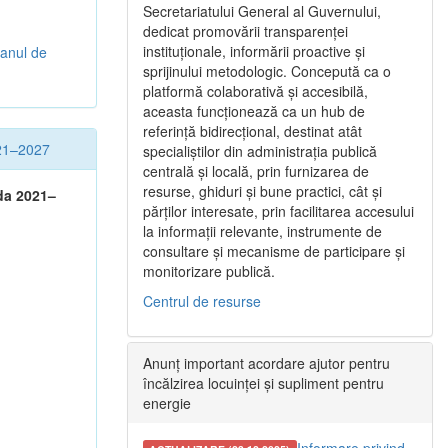
Secretariatului General al Guvernului,
dedicat promovării transparenței
instituționale, informării proactive și
lanul de
sprijinului metodologic. Concepută ca o
platformă colaborativă și accesibilă,
aceasta funcționează ca un hub de
referință bidirecțional, destinat atât
021–2027
specialiștilor din administrația publică
centrală și locală, prin furnizarea de
resurse, ghiduri și bune practici, cât și
ada 2021–
părților interesate, prin facilitarea accesului
la informații relevante, instrumente de
consultare și mecanisme de participare și
monitorizare publică.
Centrul de resurse
Anunț important acordare ajutor pentru
încălzirea locuinței și supliment pentru
energie