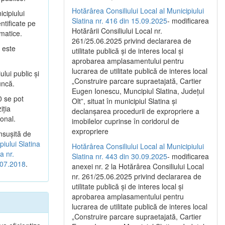
Hotărârea Consiliului Local al Municipiului
cipiului
Slatina nr. 416 din 15.09.2025
- modificarea
ntificate pe
Hotărârii Consiliului Local nr.
imatice.
261/25.06.2025 privind declararea de
 este
utilitate publică și de interes local și
aprobarea amplasamentului pentru
lucrarea de utilitate publică de interes local
lui public şi
„Construire parcare supraetajată, Cartier
uncă.
Eugen Ionescu, Muncipiul Slatina, Județul
0 se pot
Olt”, situat în municipiul Slatina și
iţia
declanșarea procedurii de expropriere a
onal.
imobilelor cuprinse în coridorul de
expropriere
nsuşită de
piului Slatina
Hotărârea Consiliului Local al Municipiului
a nr.
Slatina nr. 443 din 30.09.2025
- modificarea
1.07.2018
.
anexei nr. 2 la Hotărârea Consiliului Local
nr. 261/25.06.2025 privind declararea de
utilitate publică şi de interes local şi
aprobarea amplasamentului pentru
lucrarea de utilitate publică de interes local
„Construire parcare supraetajată, Cartier