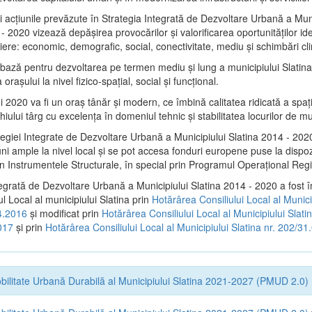
i acţiunile prevăzute în Strategia Integrată de Dezvoltare Urbană a Muni
- 2020 vizează depășirea provocărilor şi valorificarea oportunităţilor ide
liere: economic, demografic, social, conectivitate, mediu şi schimbări cl
e bază pentru dezvoltarea pe termen mediu şi lung a municipiului Slatina
oraşului la nivel fizico-spaţial, social şi funcţional.
i 2020 va fi un oraş tânăr şi modern, ce îmbină calitatea ridicată a spaţiu
iului târg cu excelenţa în domeniul tehnic şi stabilitatea locurilor de m
tegiei Integrate de Dezvoltare Urbană a Municipiului Slatina 2014 - 202
ni ample la nivel local şi se pot accesa fonduri europene puse la dispoz
n Instrumentele Structurale, în special prin Programul Operațional Regi
tegrată de Dezvoltare Urbană a Municipiului Slatina 2014 - 2020 a fost î
ul Local al municipiului Slatina prin
Hotărârea Consiliului Local al Munici
4.2016
și modificat prin
Hotărârea Consiliului Local al Municipiului Slatin
017
și prin
Hotărârea Consiliului Local al Municipiului Slatina nr. 202/3
bilitate Urbană Durabilă al Municipiului Slatina 2021-2027 (PMUD 2.0)