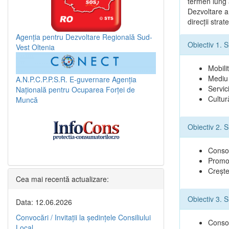
termen lung a
Dezvoltare a
direcţii stra
Agenția pentru Dezvoltare Regională Sud-
Obiectiv 1. S
Vest Oltenia
Mobilit
Mediu 
A.N.P.C.P.P.S.R.
E-guvernare
Agenția
Servici
Națională pentru Ocuparea Forței de
Cultur
Muncă
Obiectiv 2. 
Consol
Promov
Creşte
Cea mai recentă actualizare:
Obiectiv 3. 
Data: 12.06.2026
Convocări / Invitaţii la şedinţele Consiliului
Consol
Local