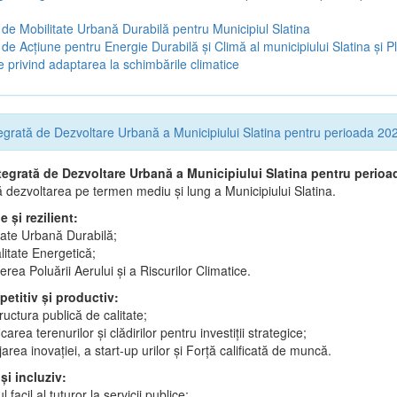
 de Mobilitate Urbană Durabilă pentru Municipiul Slatina
 de Acţiune pentru Energie Durabilă şi Climă al municipiului Slatina şi P
e privind adaptarea la schimbările climatice
tegrată de Dezvoltare Urbană a Municipiului Slatina pentru perioada 2
ntegrată de Dezvoltare Urbană a Municipiului Slatina pentru perio
 dezvoltarea pe termen mediu și lung a Municipiului Slatina.
e și rezilient:
tate Urbană Durabilă;
litate Energetică;
rea Poluării Aerului și a Riscurilor Climatice.
etitiv și productiv:
tructura publică de calitate;
icarea terenurilor și clădirilor pentru investiții strategice;
jarea inovației, a start-up urilor și Forță calificată de muncă.
 și incluziv:
 facil al tuturor la servicii publice;