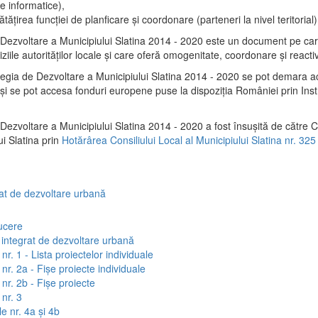
e informatice),
tăţirea funcţiei de planficare şi coordonare (parteneri la nivel teritorial)
 Dezvoltare a Municipiului Slatina 2014 - 2020 este un document pe ca
iile autorităţilor locale şi care oferă omogenitate, coordonare şi reactiv
tegia de Dezvoltare a Municipiului Slatina 2014 - 2020 se pot demara a
al şi se pot accesa fonduri europene puse la dispoziţia României prin In
Dezvoltare a Municipiului Slatina 2014 - 2020 a fost însuşită de către C
ui Slatina prin
Hotărârea Consiliului Local al Municipiului Slatina nr. 325
rat de dezvoltare urbană
ucere
 integrat de dezvoltare urbană
nr. 1 - Lista proiectelor individuale
nr. 2a - Fișe proiecte individuale
nr. 2b - Fișe proiecte
nr. 3
e nr. 4a și 4b