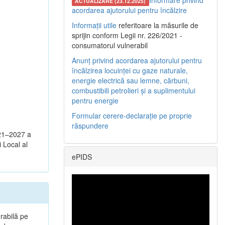
Informare privind
ACTUALIZARE (23.12.2025)
acordarea ajutorului pentru încălzire
Informații utile
referitoare la măsurile de
sprijin conform Legii nr. 226/2021 -
consumatorul vulnerabil
Anunț privind acordarea ajutorului pentru
încălzirea locuinței cu gaze naturale,
energie electrică sau lemne, cărbuni,
combustibili petrolieri și a suplimentului
pentru energie
Formular cerere-declarație pe proprie
răspundere
021–2027 a
i Local al
ePIDS
rabilă pe