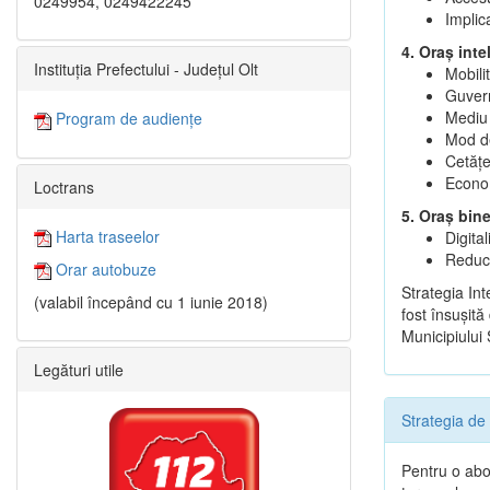
0249954, 0249422245
Implic
4. Oraș inte
Instituția Prefectului - Județul Olt
Mobili
Guvern
Mediu 
Program de audiențe
Mod de
Cetățen
Econom
Loctrans
5. Oraș bin
Harta traseelor
Digita
Reduce
Orar autobuze
Strategia In
(valabil începând cu 1 iunie 2018)
fost însuşită
Municipiului
Legături utile
Strategia de
Pentru o abor