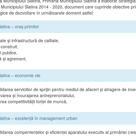
 Municipiului Slatina, Primăria Municipiului Slatina a elaborat Strategi
 Municipiului Slatina 2014 - 2020, document care cuprinde obiective prio
tegice de dezvoltare în următoarele domenii astfel:
latina – oraş primitor
ate şi infrastructură de calitate,
construit,
i publice,
ă şi agrement,
Slatina – economie vie
idarea serviciilor de sprijin pentru mediul de afaceri şi atragere de inves
area şi încurajarea antreprenoriatului,
rea competitivităţii forţei de muncă,
Slatina – excelenţă în management urban
idarea compentenţelor şi eficienţei aparatului executiv al primăriei (r