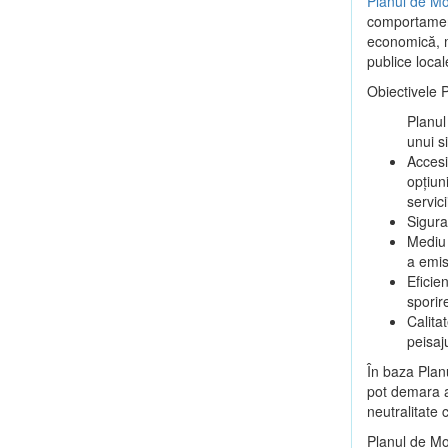
Planul de Mo
comportamentu
economică, ma
publice local
Obiectivele 
Planul
unui s
Accesi
opțiun
servici
Sigura
Mediu 
a emis
Eficie
sporir
Calitat
peisaj
În baza Plan
pot demara ac
neutralitate 
Planul de Mo