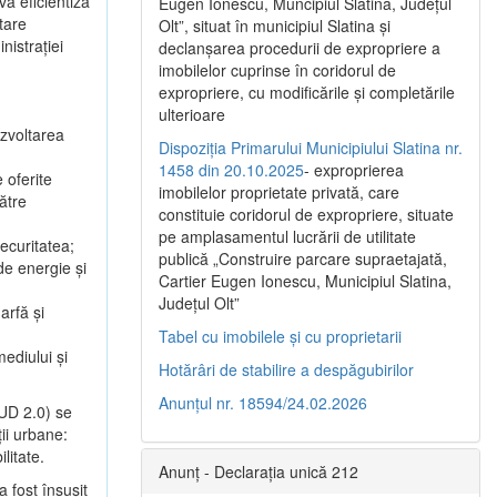
va eficientiza
Eugen Ionescu, Muncipiul Slatina, Judeţul
tare
Olt”, situat în municipiul Slatina şi
nistrației
declanşarea procedurii de expropriere a
imobilelor cuprinse în coridorul de
expropriere, cu modificările şi completările
ulterioare
ezvoltarea
Dispoziția Primarului Municipiului Slatina nr.
1458 din 20.10.2025
- exproprierea
 oferite
imobilelor proprietate privată, care
către
constituie coridorul de expropriere, situate
pe amplasamentul lucrării de utilitate
ecuritatea;
publică „Construire parcare supraetajată,
de energie și
Cartier Eugen Ionescu, Municipiul Slatina,
Județul Olt”
arfă și
Tabel cu imobilele și cu proprietarii
mediului și
Hotărâri de stabilire a despăgubirilor
Anunțul nr. 18594/24.02.2026
MUD 2.0) se
ții urbane:
litate.
Anunț - Declarația unică 212
 fost însușit