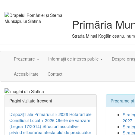
Primăria Muni
Strada Mihail Kogălniceanu, numă
Prezentare
Informații de interes public
Despre ora
Accesibilitate
Contact
Pagini vizitate frecvent
Programe și 
Dispoziţii ale Primarului > 2026
Hotărâri ale
Strate
Consiliului Local > 2026
Oferte de vânzare
2027
(Legea 17/2014)
Structuri asociative
Strate
privind eliberarea atestatului de producător
Strate