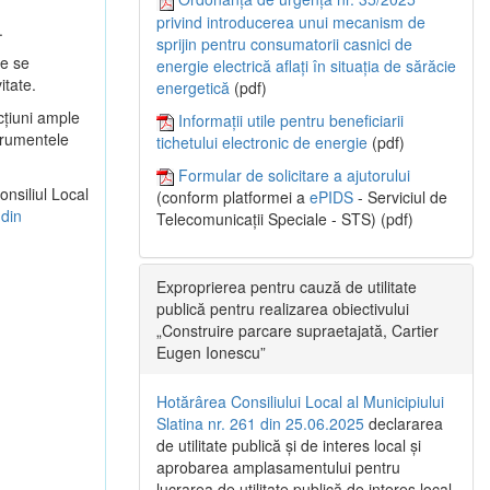
privind introducerea unui mecanism de
.
sprijin pentru consumatorii casnici de
re se
energie electrică aflați în situația de sărăcie
itate.
energetică
(pdf)
cţiuni ample
Informații utile pentru beneficiarii
strumentele
tichetului electronic de energie
(pdf)
Formular de solicitare a ajutorului
onsiliul Local
(conform platformei a
ePIDS
- Serviciul de
 din
Telecomunicații Speciale - STS) (pdf)
Exproprierea pentru cauză de utilitate
publică pentru realizarea obiectivului
„Construire parcare supraetajată, Cartier
Eugen Ionescu”
Hotărârea Consiliului Local al Municipiului
Slatina nr. 261 din 25.06.2025
declararea
de utilitate publică și de interes local și
aprobarea amplasamentului pentru
lucrarea de utilitate publică de interes local