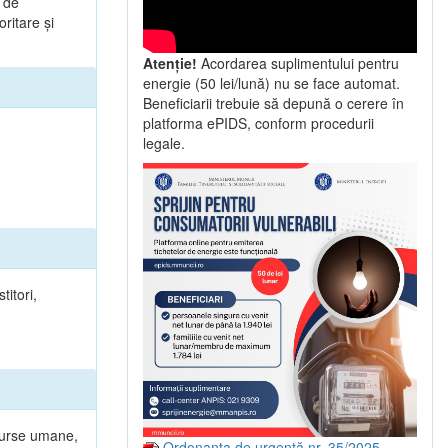
a de
ritare şi
Atenție!
Acordarea suplimentului pentru
energie (50 lei/lună) nu se face automat.
Beneficiarii trebuie să depună o cerere în
platforma ePIDS, conform procedurii
legale.
titori,
esurse umane,
Ordonanța de urgență nr. 35/2025