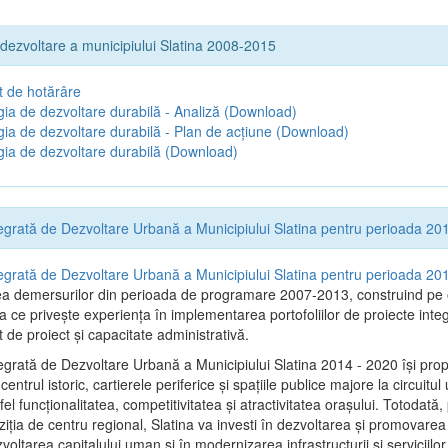
 dezvoltare a municipiului Slatina 2008-2015
t de hotărâre
gia de dezvoltare durabilă - Analiză
(Download)
gia de dezvoltare durabilă - Plan de acțiune
(Download)
gia de dezvoltare durabilă
(Download)
tegrată de Dezvoltare Urbană a Municipiului Slatina pentru perioada 2
tegrată de Dezvoltare Urbană a Municipiului Slatina pentru perioada 2
ea demersurilor din perioada de programare 2007-2013, construind pe
a ce priveşte experienţa în implementarea portofoliilor de proiecte inte
e proiect și capacitate administrativă.
tegrată de Dezvoltare Urbană a Municipiului Slatina 2014 - 2020 își pro
entrul istoric, cartierele periferice şi spaţiile publice majore la circuitul
el funcţionalitatea, competitivitatea şi atractivitatea oraşului. Totodată,
iţia de centru regional, Slatina va investi în dezvoltarea şi promovarea i
zvoltarea capitalului uman şi în modernizarea infrastructurii şi serviciilor