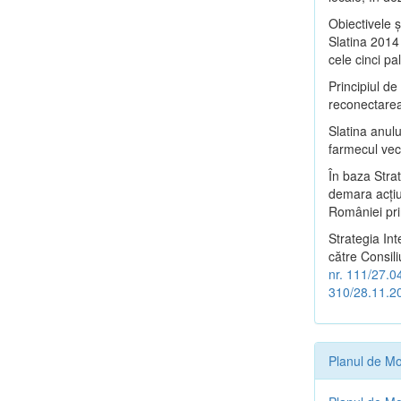
Obiectivele ş
Slatina 2014 
cele cinci pa
Principiul d
reconectarea 
Slatina anulu
farmecul vech
În baza Stra
demara acţiu
României pri
Strategia In
către Consili
nr. 111/27.0
310/28.11.2
Planul de Mo