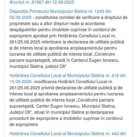
Anunțul nr. 81867 din 12.08.2025
Dispoziția Primarului Municipiului Slatina nr. 1245 din
02.09.2025
- constituirea comisiei de verificare a dreptului de
proprietate sau a altor drepturi reale și acordarea
despăgubirilor pentru imobilele cuprinse în coridorul de
expropriere aprobat prin Hotărârea Consiliului Local nr.
261/25.06.2025 referitoare la declararea de utilitate publică
și de interes local și aprobarea amplasamentului pentru
lucrarea de utilitate publică de interes local „Construire
parcare supraetajată, situată în Cartierul Eugen Ionescu,
municipiul Slatina, județul Olt”
Hotărârea Consiliului Local al Municipiului Slatina nr. 416 din
15.09.2025
- modificarea Hotărârii Consiliului Local nr.
261/25.06.2025 privind declararea de utilitate publică și de
interes local și aprobarea amplasamentului pentru lucrarea
de utilitate publică de interes local „Construire parcare
supraetajată, Cartier Eugen Ionescu, Muncipiul Slatina,
Județul Olt”, situat în municipiul Slatina și declanșarea
procedurii de expropriere a imobilelor cuprinse în coridorul
de expropriere
Hotărârea Consiliului Local al Municipiului Slatina nr. 443 din