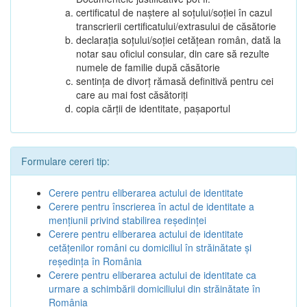
certificatul de naștere al soțului/soției în cazul
transcrierii certificatului/extrasului de căsătorie
declarația soțului/soției cetățean român, dată la
notar sau oficiul consular, din care să rezulte
numele de familie după căsătorie
sentința de divorț rămasă definitivă pentru cei
care au mai fost căsătoriți
copia cărții de identitate, pașaportul
Formulare cereri tip:
Cerere pentru eliberarea actului de identitate
Cerere pentru înscrierea în actul de identitate a
menţiunii privind stabilirea reşedinţei
Cerere pentru eliberarea actului de identitate
cetăţenilor români cu domiciliul în străinătate şi
reşedinţa în România
Cerere pentru eliberarea actului de identitate ca
urmare a schimbării domiciliului din străinătate în
România