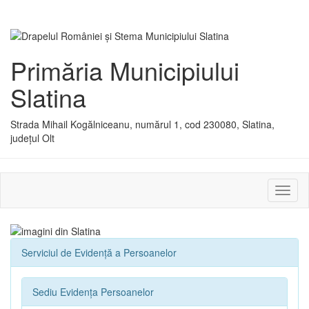
Primăria Municipiului
Slatina
Strada Mihail Kogălniceanu, numărul 1, cod 230080, Slatina,
județul Olt
Activ
sau
dezac
meniu
Serviciul de Evidenţă a Persoanelor
Sediu Evidența Persoanelor