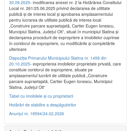
30.09.2025
- modificarea anexei nr. 2 la Hotărârea Consiliului
Local nr. 261/25.06.2025 privind declararea de utilitate
publică şi de interes local şi aprobarea amplasamentului
pentru lucrarea de utilitate publică de interes local
„Construire parcare supraetajată, Cartier Eugen Ionescu,
Muncipiul Slatina, Judeţul Olt”, situat în municipiul Slatina şi
declanşarea procedurii de expropriere a imobilelor cuprinse
în coridorul de expropriere, cu modificările şi completările
ulterioare
Dispoziția Primarului Municipiului Slatina nr. 1458 din
20.10.2025
- exproprierea imobilelor proprietate privată, care
constituie coridorul de expropriere, situate pe
amplasamentul lucrării de utilitate publică „Construire
parcare supraetajată, Cartier Eugen Ionescu, Municipiul
Slatina, Județul Olt”
Tabel cu imobilele și cu proprietarii
Hotărâri de stabilire a despăgubirilor
Anunțul nr. 18594/24.02.2026