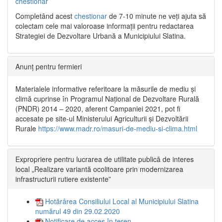
chestionar
Completând acest
chestionar
de 7-10 minute ne veți ajuta să
colectam cele mai valoroase informații pentru redactarea
Strategiei de Dezvoltare Urbană a Municipiului Slatina.
Anunț pentru fermieri
Materialele informative referitoare la măsurile de mediu și
climă cuprinse în Programul Național de Dezvoltare Rurală
(PNDR) 2014 – 2020, aferent Campaniei 2021, pot fi
accesate pe site-ul Ministerului Agriculturii și Dezvoltării
Rurale
https://www.madr.ro/masuri-de-mediu-si-clima.html
Expropriere pentru lucrarea de utilitate publică de interes
local „Realizare variantă ocolitoare prin modernizarea
infrastructurii rutiere existente”
Hotărârea Consiliului Local al Municipiului Slatina
numărul 49 din 29.02.2020
Notificare de acces în teren