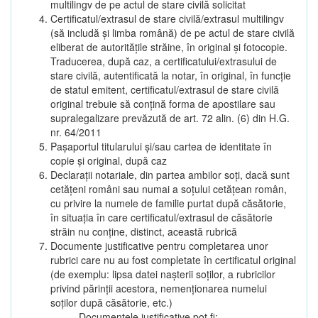
multilingv de pe actul de stare civilă solicitat
Certificatul/extrasul de stare civilă/extrasul multilingv
(să includă și limba română) de pe actul de stare civilă
eliberat de autoritățile străine, în original și fotocopie.
Traducerea, după caz, a certificatului/extrasului de
stare civilă, autentificată la notar, în original, în funcție
de statul emitent, certificatul/extrasul de stare civilă
original trebuie să conțină forma de apostilare sau
supralegalizare prevăzută de art. 72 alin. (6) din H.G.
nr. 64/2011
Pașaportul titularului și/sau cartea de identitate în
copie și original, după caz
Declarații notariale, din partea ambilor soți, dacă sunt
cetățeni români sau numai a soțului cetățean român,
cu privire la numele de familie purtat după căsătorie,
în situația în care certificatul/extrasul de căsătorie
străin nu conține, distinct, această rubrică
Documente justificative pentru completarea unor
rubrici care nu au fost completate în certificatul original
(de exemplu: lipsa datei nașterii soților, a rubricilor
privind părinții acestora, nemenționarea numelui
soților după căsătorie, etc.)
Documentele justificative pot fi: