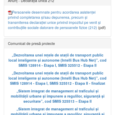
Anunț - Declarația unică 212
Persoanele desemnate pentru acordarea asistenței
privind completarea și/sau depunerea, precum și
transmiterea declarației unice privind impozitul pe venit și
contribuțiile sociale datorare de persoanele fizice (212)
(pdf)
Comunicat de presă proiecte
„Dezvoltarea unei rețele de stații de transport public
local inteligente și autonome (Intelli Bus Hub Net)”, cod
SMIS 128914 - Etapa I, SMIS 325512 - Etapa II
„Dezvoltarea unei rețele de stații de transport public
local inteligente și autonome (Intelli Bus Hub Net)”, cod
SMIS 128914 - Etapa I, SMIS 325512 - Etapa II - finalizat
„Sistem integrat de management al traficului și
mobilității urbane și impunere a regulilor, siguranță și
securitate”, cod SMIS 325513 – Etapa II
„Sistem integrat de management al traficului și
mobilității urbane și impunere a regulilor, siguranță și