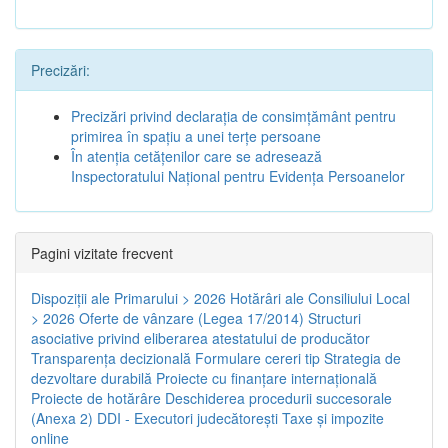
Precizări:
Precizări privind declaraţia de consimţământ pentru
primirea în spaţiu a unei terţe persoane
În atenţia cetăţenilor care se adresează
Inspectoratului Naţional pentru Evidenţa Persoanelor
Pagini vizitate frecvent
Dispoziţii ale Primarului > 2026
Hotărâri ale Consiliului Local
> 2026
Oferte de vânzare (Legea 17/2014)
Structuri
asociative privind eliberarea atestatului de producător
Transparenţa decizională
Formulare cereri tip
Strategia de
dezvoltare durabilă
Proiecte cu finanţare internaţională
Proiecte de hotărâre
Deschiderea procedurii succesorale
(Anexa 2)
DDI - Executori judecătorești
Taxe şi impozite
online