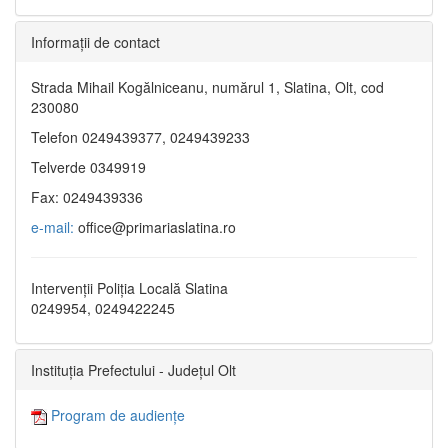
Informaţii de contact
Strada Mihail Kogălniceanu, numărul 1, Slatina, Olt, cod
230080
Telefon 0249439377, 0249439233
Telverde 0349919
Fax: 0249439336
e-mail:
office@primariaslatina.ro
Intervenții Poliția Locală Slatina
0249954, 0249422245
Instituția Prefectului - Județul Olt
Program de audiențe