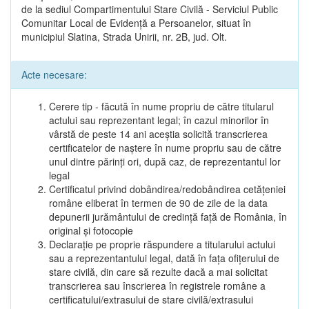
de la sediul Compartimentului Stare Civilă - Serviciul Public
Comunitar Local de Evidență a Persoanelor, situat în
municipiul Slatina, Strada Unirii, nr. 2B, jud. Olt.
Acte necesare:
Cerere tip - făcută în nume propriu de către titularul
actului sau reprezentant legal; în cazul minorilor în
vârstă de peste 14 ani aceștia solicită transcrierea
certificatelor de naștere în nume propriu sau de către
unul dintre părinți ori, după caz, de reprezentantul lor
legal
Certificatul privind dobândirea/redobândirea cetățeniei
române eliberat în termen de 90 de zile de la data
depunerii jurământului de credință față de România, în
original și fotocopie
Declarație pe proprie răspundere a titularului actului
sau a reprezentantului legal, dată în fața ofițerului de
stare civilă, din care să rezulte dacă a mai solicitat
transcrierea sau înscrierea în registrele române a
certificatului/extrasului de stare civilă/extrasului