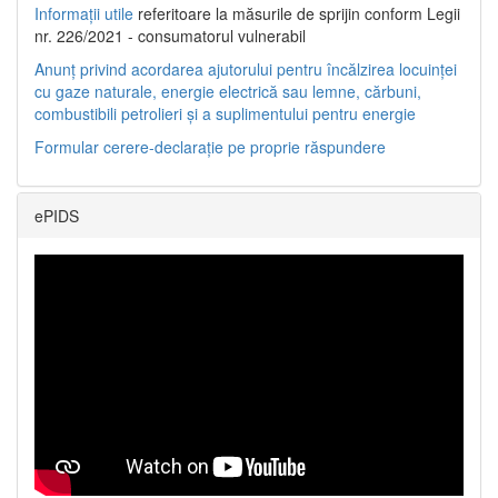
Informații utile
referitoare la măsurile de sprijin conform Legii
nr. 226/2021 - consumatorul vulnerabil
Anunț privind acordarea ajutorului pentru încălzirea locuinței
cu gaze naturale, energie electrică sau lemne, cărbuni,
combustibili petrolieri și a suplimentului pentru energie
Formular cerere-declarație pe proprie răspundere
ePIDS