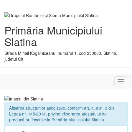
Primăria Municipiului
Slatina
Strada Mihail Kogălniceanu, numărul 1, cod 230080, Slatina,
județul Olt
Activ
sau
dezac
meniu
Afișarea structurilor asociative, conform art. 4, alin. 3 din
Legea nr. 145/2014, privind eliberarea atestatului de
producător, înscrise la Primăria Municipiului Slatina