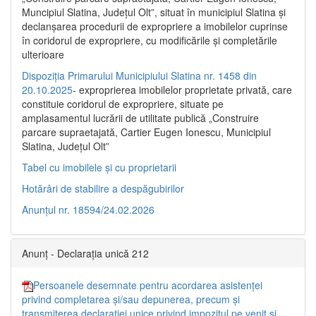
Muncipiul Slatina, Judeţul Olt”, situat în municipiul Slatina şi
declanşarea procedurii de expropriere a imobilelor cuprinse
în coridorul de expropriere, cu modificările şi completările
ulterioare
Dispoziția Primarului Municipiului Slatina nr. 1458 din
20.10.2025
- exproprierea imobilelor proprietate privată, care
constituie coridorul de expropriere, situate pe
amplasamentul lucrării de utilitate publică „Construire
parcare supraetajată, Cartier Eugen Ionescu, Municipiul
Slatina, Județul Olt”
Tabel cu imobilele și cu proprietarii
Hotărâri de stabilire a despăgubirilor
Anunțul nr. 18594/24.02.2026
Anunț - Declarația unică 212
Persoanele desemnate pentru acordarea asistenței
privind completarea și/sau depunerea, precum și
transmiterea declarației unice privind impozitul pe venit și