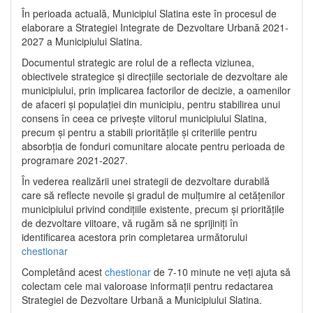
În perioada actuală, Municipiul Slatina este în procesul de
elaborare a Strategiei Integrate de Dezvoltare Urbană 2021‐
2027 a Municipiului Slatina.
Documentul strategic are rolul de a reflecta viziunea,
obiectivele strategice și direcțiile sectoriale de dezvoltare ale
municipiului, prin implicarea factorilor de decizie, a oamenilor
de afaceri și populației din municipiu, pentru stabilirea unui
consens în ceea ce privește viitorul municipiului Slatina,
precum și pentru a stabili prioritățile și criteriile pentru
absorbția de fonduri comunitare alocate pentru perioada de
programare 2021-2027.
În vederea realizării unei strategii de dezvoltare durabilă
care să reflecte nevoile și gradul de mulțumire al cetățenilor
municipiului privind condițiile existente, precum și prioritățile
de dezvoltare viitoare, vă rugăm să ne sprijiniți în
identificarea acestora prin completarea următorului
chestionar
Completând acest
chestionar
de 7-10 minute ne veți ajuta să
colectam cele mai valoroase informații pentru redactarea
Strategiei de Dezvoltare Urbană a Municipiului Slatina.