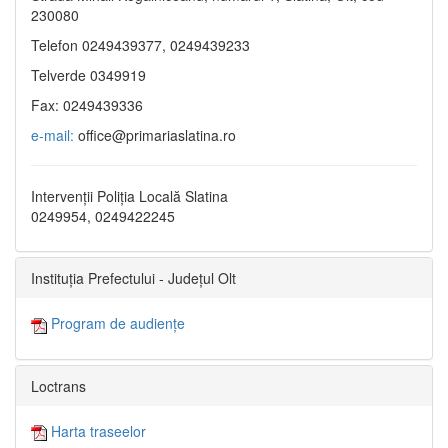
230080
Telefon 0249439377, 0249439233
Telverde 0349919
Fax: 0249439336
e-mail:
office@primariaslatina.ro
Intervenții Poliția Locală Slatina
0249954, 0249422245
Instituția Prefectului - Județul Olt
Program de audiențe
Loctrans
Harta traseelor