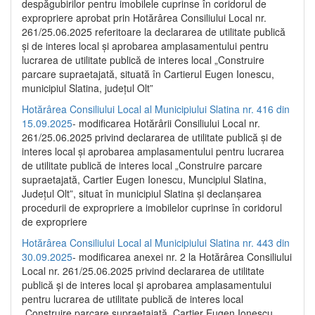
despăgubirilor pentru imobilele cuprinse în coridorul de
expropriere aprobat prin Hotărârea Consiliului Local nr.
261/25.06.2025 referitoare la declararea de utilitate publică
și de interes local și aprobarea amplasamentului pentru
lucrarea de utilitate publică de interes local „Construire
parcare supraetajată, situată în Cartierul Eugen Ionescu,
municipiul Slatina, județul Olt”
Hotărârea Consiliului Local al Municipiului Slatina nr. 416 din
15.09.2025
- modificarea Hotărârii Consiliului Local nr.
261/25.06.2025 privind declararea de utilitate publică și de
interes local și aprobarea amplasamentului pentru lucrarea
de utilitate publică de interes local „Construire parcare
supraetajată, Cartier Eugen Ionescu, Muncipiul Slatina,
Județul Olt”, situat în municipiul Slatina și declanșarea
procedurii de expropriere a imobilelor cuprinse în coridorul
de expropriere
Hotărârea Consiliului Local al Municipiului Slatina nr. 443 din
30.09.2025
- modificarea anexei nr. 2 la Hotărârea Consiliului
Local nr. 261/25.06.2025 privind declararea de utilitate
publică şi de interes local şi aprobarea amplasamentului
pentru lucrarea de utilitate publică de interes local
„Construire parcare supraetajată, Cartier Eugen Ionescu,