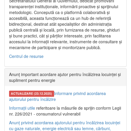
Secretariatului General al Guvernului, dedicat promovării
transparenței instituționale, informării proactive și sprijinului
metodologic. Concepută ca o platformă colaborativă și
accesibilă, aceasta funcționează ca un hub de referință
bidirecțional, destinat atât specialiștilor din administrația
publică centrală și locală, prin furnizarea de resurse, ghiduri
și bune practici, cât și părților interesate, prin facilitarea
accesului la informații relevante, instrumente de consultare și
mecanisme de participare și monitorizare publică.
Centrul de resurse
Anunț important acordare ajutor pentru încălzirea locuinței și
supliment pentru energie
Informare privind acordarea
ACTUALIZARE (23.12.2025)
ajutorului pentru încălzire
Informații utile
referitoare la măsurile de sprijin conform Legii
nr. 226/2021 - consumatorul vulnerabil
Anunț privind acordarea ajutorului pentru încălzirea locuinței
cu gaze naturale, energie electrică sau lemne, cărbuni,