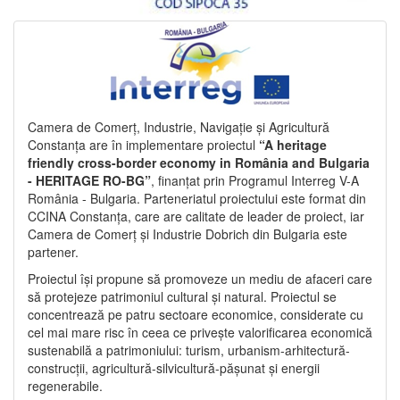
Camera de Comerț, Industrie, Navigație și Agricultură
Constanța are în implementare proiectul
“A heritage
friendly cross-border economy in România and Bulgaria
- HERITAGE RO-BG”
, finanțat prin Programul Interreg V-A
România - Bulgaria. Parteneriatul proiectului este format din
CCINA Constanța, care are calitate de leader de proiect, iar
Camera de Comerț și Industrie Dobrich din Bulgaria este
partener.
Proiectul își propune să promoveze un mediu de afaceri care
să protejeze patrimoniul cultural și natural. Proiectul se
concentrează pe patru sectoare economice, considerate cu
cel mai mare risc în ceea ce privește valorificarea economică
sustenabilă a patrimoniului: turism, urbanism-arhitectură-
construcții, agricultură-silvicultură-pășunat și energii
regenerabile.