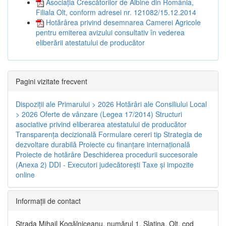
Asociația Crescătorilor de Albine din România,
Filiala Olt, conform adresei nr. 121082/15.12.2014
Hotărârea privind desemnarea Camerei Agricole
pentru emiterea avizului consultativ în vederea
eliberării atestatului de producător
Pagini vizitate frecvent
Dispoziţii ale Primarului > 2026
Hotărâri ale Consiliului Local
> 2026
Oferte de vânzare (Legea 17/2014)
Structuri
asociative privind eliberarea atestatului de producător
Transparenţa decizională
Formulare cereri tip
Strategia de
dezvoltare durabilă
Proiecte cu finanţare internaţională
Proiecte de hotărâre
Deschiderea procedurii succesorale
(Anexa 2)
DDI - Executori judecătorești
Taxe şi impozite
online
Informaţii de contact
Strada Mihail Kogălniceanu, numărul 1, Slatina, Olt, cod