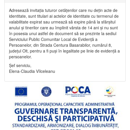
Adresează invitația tuturor cetățenilor care nu dețin acte de
identitate, sunt titulari ai actelor de identitate cu termenul de
valabilitate expirat sau urmează să expire până la sfârșitul
anului și tinerilor care au împlinit vârsta de 14 ani și nu sunt
în posesia unui astfel de document să se prezinte la sediul
Serviciului Public Comunitar Local de Evidență a
Persoanelor, din Strada Centura Basarabilor, numărul 8,
județul Olt, pentru a fi puși în legalitate pe linie de evidență a
persoanelor.
Șef serviciu,
Elena-Claudia Vîlceleanu