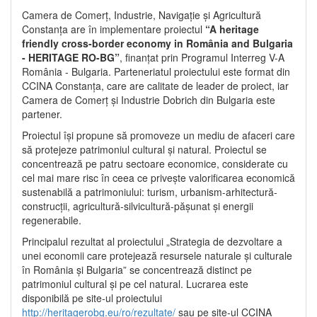
Camera de Comerț, Industrie, Navigație și Agricultură
Constanța are în implementare proiectul
“A heritage
friendly cross-border economy in România and Bulgaria
- HERITAGE RO-BG”
, finanțat prin Programul Interreg V-A
România - Bulgaria. Parteneriatul proiectului este format din
CCINA Constanța, care are calitate de leader de proiect, iar
Camera de Comerț și Industrie Dobrich din Bulgaria este
partener.
Proiectul își propune să promoveze un mediu de afaceri care
să protejeze patrimoniul cultural și natural. Proiectul se
concentrează pe patru sectoare economice, considerate cu
cel mai mare risc în ceea ce privește valorificarea economică
sustenabilă a patrimoniului: turism, urbanism-arhitectură-
construcții, agricultură-silvicultură-pășunat și energii
regenerabile.
Principalul rezultat al proiectului „Strategia de dezvoltare a
unei economii care protejează resursele naturale și culturale
în România și Bulgaria” se concentrează distinct pe
patrimoniul cultural și pe cel natural. Lucrarea este
disponibilă pe site-ul proiectului
http://heritagerobg.eu/ro/rezultate/
sau pe site-ul CCINA