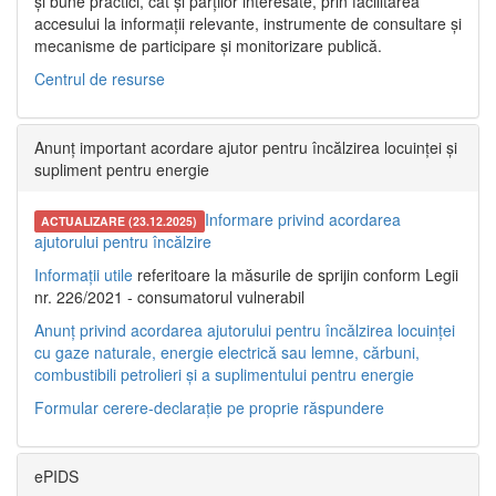
și bune practici, cât și părților interesate, prin facilitarea
accesului la informații relevante, instrumente de consultare și
mecanisme de participare și monitorizare publică.
Centrul de resurse
Anunț important acordare ajutor pentru încălzirea locuinței și
supliment pentru energie
Informare privind acordarea
ACTUALIZARE (23.12.2025)
ajutorului pentru încălzire
Informații utile
referitoare la măsurile de sprijin conform Legii
nr. 226/2021 - consumatorul vulnerabil
Anunț privind acordarea ajutorului pentru încălzirea locuinței
cu gaze naturale, energie electrică sau lemne, cărbuni,
combustibili petrolieri și a suplimentului pentru energie
Formular cerere-declarație pe proprie răspundere
ePIDS