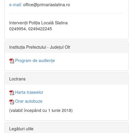
e-mail:
office@primariaslatina.ro
Intervenții Poliția Locală Slatina
0249954, 0249422245
Instituția Prefectului - Județul Olt
Program de audiențe
Loctrans
Harta traseelor
Orar autobuze
(valabil începând cu 1 iunie 2018)
Legături utile