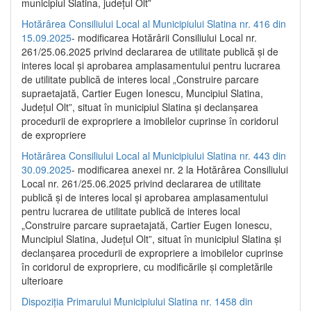
municipiul Slatina, județul Olt”
Hotărârea Consiliului Local al Municipiului Slatina nr. 416 din
15.09.2025
- modificarea Hotărârii Consiliului Local nr.
261/25.06.2025 privind declararea de utilitate publică și de
interes local și aprobarea amplasamentului pentru lucrarea
de utilitate publică de interes local „Construire parcare
supraetajată, Cartier Eugen Ionescu, Muncipiul Slatina,
Județul Olt”, situat în municipiul Slatina și declanșarea
procedurii de expropriere a imobilelor cuprinse în coridorul
de expropriere
Hotărârea Consiliului Local al Municipiului Slatina nr. 443 din
30.09.2025
- modificarea anexei nr. 2 la Hotărârea Consiliului
Local nr. 261/25.06.2025 privind declararea de utilitate
publică şi de interes local şi aprobarea amplasamentului
pentru lucrarea de utilitate publică de interes local
„Construire parcare supraetajată, Cartier Eugen Ionescu,
Muncipiul Slatina, Judeţul Olt”, situat în municipiul Slatina şi
declanşarea procedurii de expropriere a imobilelor cuprinse
în coridorul de expropriere, cu modificările şi completările
ulterioare
Dispoziția Primarului Municipiului Slatina nr. 1458 din