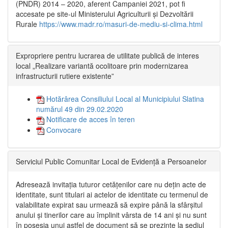
(PNDR) 2014 – 2020, aferent Campaniei 2021, pot fi
accesate pe site-ul Ministerului Agriculturii și Dezvoltării
Rurale
https://www.madr.ro/masuri-de-mediu-si-clima.html
Expropriere pentru lucrarea de utilitate publică de interes
local „Realizare variantă ocolitoare prin modernizarea
infrastructurii rutiere existente”
Hotărârea Consiliului Local al Municipiului Slatina
numărul 49 din 29.02.2020
Notificare de acces în teren
Convocare
Serviciul Public Comunitar Local de Evidență a Persoanelor
Adresează invitația tuturor cetățenilor care nu dețin acte de
identitate, sunt titulari ai actelor de identitate cu termenul de
valabilitate expirat sau urmează să expire până la sfârșitul
anului și tinerilor care au împlinit vârsta de 14 ani și nu sunt
în posesia unui astfel de document să se prezinte la sediul