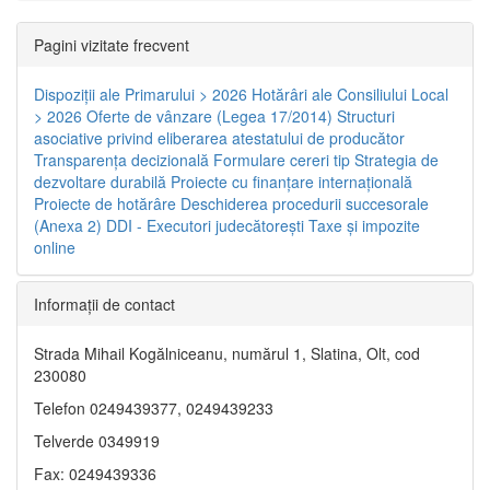
Pagini vizitate frecvent
Dispoziţii ale Primarului > 2026
Hotărâri ale Consiliului Local
> 2026
Oferte de vânzare (Legea 17/2014)
Structuri
asociative privind eliberarea atestatului de producător
Transparenţa decizională
Formulare cereri tip
Strategia de
dezvoltare durabilă
Proiecte cu finanţare internaţională
Proiecte de hotărâre
Deschiderea procedurii succesorale
(Anexa 2)
DDI - Executori judecătorești
Taxe şi impozite
online
Informaţii de contact
Strada Mihail Kogălniceanu, numărul 1, Slatina, Olt, cod
230080
Telefon 0249439377, 0249439233
Telverde 0349919
Fax: 0249439336