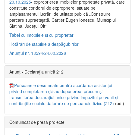
20.10.2025
- exproprierea imobilelor proprietate privată, care
constituie coridorul de expropriere, situate pe
amplasamentul lucrării de utilitate publică „Construire
parcare supraetajată, Cartier Eugen Ionescu, Municipiul
Slatina, Județul Olt”
Tabel cu imobilele și cu proprietarii
Hotărâri de stabilire a despăgubirilor
Anunțul nr. 18594/24.02.2026
Anunț - Declarația unică 212
Persoanele desemnate pentru acordarea asistenței
privind completarea și/sau depunerea, precum și
transmiterea declarației unice privind impozitul pe venit și
contribuțiile sociale datorare de persoanele fizice (212)
(pdf)
Comunicat de presă proiecte