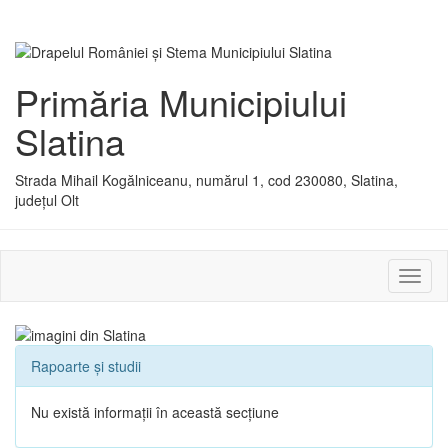
Primăria Municipiului
Slatina
Strada Mihail Kogălniceanu, numărul 1, cod 230080, Slatina,
județul Olt
Activ
sau
dezac
meniu
Rapoarte și studii
Nu există informații în această secțiune