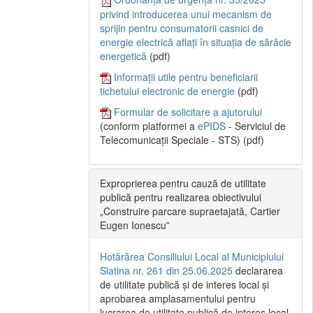
privind introducerea unui mecanism de
sprijin pentru consumatorii casnici de
energie electrică aflați în situația de sărăcie
energetică
(pdf)
Informații utile pentru beneficiarii
tichetului electronic de energie
(pdf)
Formular de solicitare a ajutorului
(conform platformei a
ePIDS
- Serviciul de
Telecomunicații Speciale - STS) (pdf)
Exproprierea pentru cauză de utilitate
publică pentru realizarea obiectivului
„Construire parcare supraetajată, Cartier
Eugen Ionescu”
Hotărârea Consiliului Local al Municipiului
Slatina nr. 261 din 25.06.2025
declararea
de utilitate publică și de interes local și
aprobarea amplasamentului pentru
lucrarea de utilitate publică de interes local