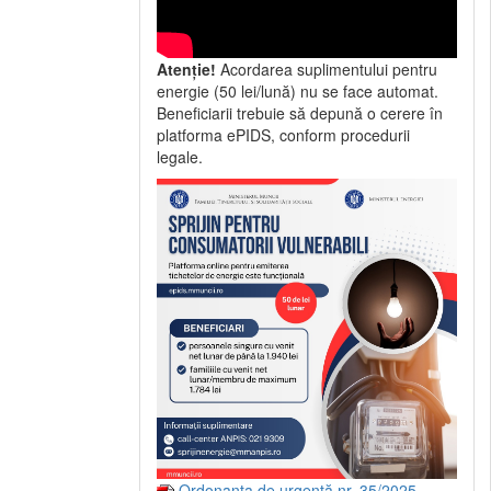
Atenție!
Acordarea suplimentului pentru
energie (50 lei/lună) nu se face automat.
Beneficiarii trebuie să depună o cerere în
platforma ePIDS, conform procedurii
legale.
Ordonanța de urgență nr. 35/2025