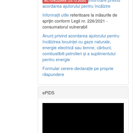
Informare privind
ACTUALIZARE (23.12.2025)
acordarea ajutorului pentru încălzire
Informații utile
referitoare la măsurile de
sprijin conform Legii nr. 226/2021 -
consumatorul vulnerabil
Anunț privind acordarea ajutorului pentru
încălzirea locuinței cu gaze naturale,
energie electrică sau lemne, cărbuni,
combustibili petrolieri și a suplimentului
pentru energie
Formular cerere-declarație pe proprie
răspundere
ePIDS