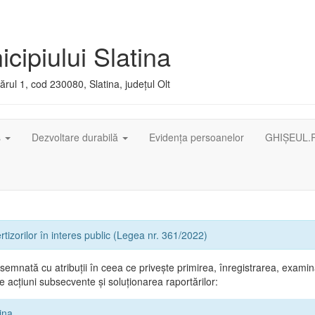
cipiului Slatina
rul 1, cod 230080, Slatina, județul Olt
ș
Dezvoltare durabilă
Evidența persoanelor
GHIȘEUL.
rtizorilor în interes public (Legea nr. 361/2022)
emnată cu atribuții în ceea ce privește primirea, înregistrarea, exami
 acțiuni subsecvente și soluționarea raportărilor:
ina