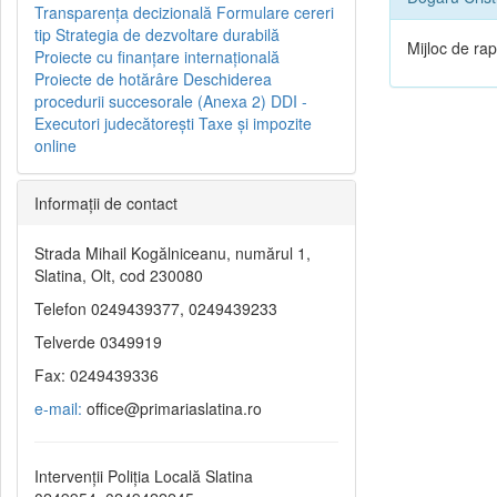
Transparenţa decizională
Formulare cereri
tip
Strategia de dezvoltare durabilă
Mijloc de ra
Proiecte cu finanţare internaţională
Proiecte de hotărâre
Deschiderea
procedurii succesorale (Anexa 2)
DDI -
Executori judecătorești
Taxe şi impozite
online
Informaţii de contact
Strada Mihail Kogălniceanu, numărul 1,
Slatina, Olt, cod 230080
Telefon 0249439377, 0249439233
Telverde 0349919
Fax: 0249439336
e-mail:
office@primariaslatina.ro
Intervenții Poliția Locală Slatina