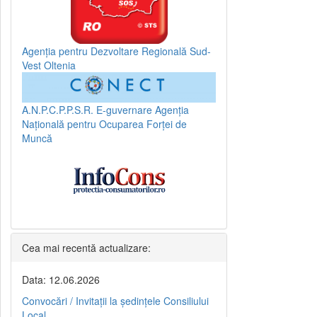
Agenția pentru Dezvoltare Regională Sud-
Vest Oltenia
A.N.P.C.P.P.S.R.
E-guvernare
Agenția
Națională pentru Ocuparea Forței de
Muncă
Cea mai recentă actualizare:
Data: 12.06.2026
Convocări / Invitaţii la şedinţele Consiliului
Local