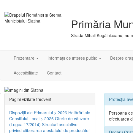
Primăria Muni
Strada Mihail Kogălniceanu, numă
Prezentare
Informații de interes public
Despre ora
Accesibilitate
Contact
Pagini vizitate frecvent
Protecția ave
Dispoziţii ale Primarului > 2026
Hotărâri ale
Persoana des
Consiliului Local > 2026
Oferte de vânzare
efectuarea de
(Legea 17/2014)
Structuri asociative
privind eliberarea atestatului de producător
Dogaru Crist