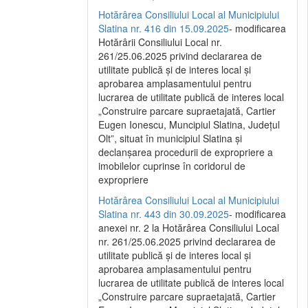
Hotărârea Consiliului Local al Municipiului
Slatina nr. 416 din 15.09.2025
- modificarea
Hotărârii Consiliului Local nr.
261/25.06.2025 privind declararea de
utilitate publică și de interes local și
aprobarea amplasamentului pentru
lucrarea de utilitate publică de interes local
„Construire parcare supraetajată, Cartier
Eugen Ionescu, Muncipiul Slatina, Județul
Olt”, situat în municipiul Slatina și
declanșarea procedurii de expropriere a
imobilelor cuprinse în coridorul de
expropriere
Hotărârea Consiliului Local al Municipiului
Slatina nr. 443 din 30.09.2025
- modificarea
anexei nr. 2 la Hotărârea Consiliului Local
nr. 261/25.06.2025 privind declararea de
utilitate publică şi de interes local şi
aprobarea amplasamentului pentru
lucrarea de utilitate publică de interes local
„Construire parcare supraetajată, Cartier