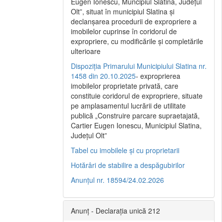
Eugen Ionescu, Muncipiul Slatina, Judeţul
Olt”, situat în municipiul Slatina şi
declanşarea procedurii de expropriere a
imobilelor cuprinse în coridorul de
expropriere, cu modificările şi completările
ulterioare
Dispoziția Primarului Municipiului Slatina nr.
1458 din 20.10.2025
- exproprierea
imobilelor proprietate privată, care
constituie coridorul de expropriere, situate
pe amplasamentul lucrării de utilitate
publică „Construire parcare supraetajată,
Cartier Eugen Ionescu, Municipiul Slatina,
Județul Olt”
Tabel cu imobilele și cu proprietarii
Hotărâri de stabilire a despăgubirilor
Anunțul nr. 18594/24.02.2026
Anunț - Declarația unică 212