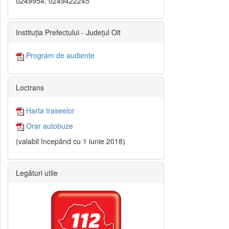
0249954, 0249422245
Instituția Prefectului - Județul Olt
Program de audiențe
Loctrans
Harta traseelor
Orar autobuze
(valabil începând cu 1 iunie 2018)
Legături utile