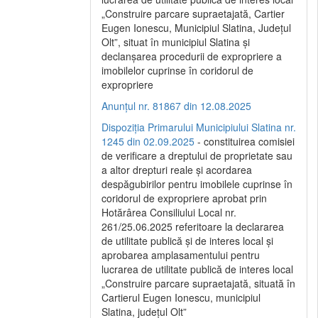
„Construire parcare supraetajată, Cartier
Eugen Ionescu, Municipiul Slatina, Județul
Olt”, situat în municipiul Slatina și
declanșarea procedurii de expropriere a
imobilelor cuprinse în coridorul de
expropriere
Anunțul nr. 81867 din 12.08.2025
Dispoziția Primarului Municipiului Slatina nr.
1245 din 02.09.2025
- constituirea comisiei
de verificare a dreptului de proprietate sau
a altor drepturi reale și acordarea
despăgubirilor pentru imobilele cuprinse în
coridorul de expropriere aprobat prin
Hotărârea Consiliului Local nr.
261/25.06.2025 referitoare la declararea
de utilitate publică și de interes local și
aprobarea amplasamentului pentru
lucrarea de utilitate publică de interes local
„Construire parcare supraetajată, situată în
Cartierul Eugen Ionescu, municipiul
Slatina, județul Olt”