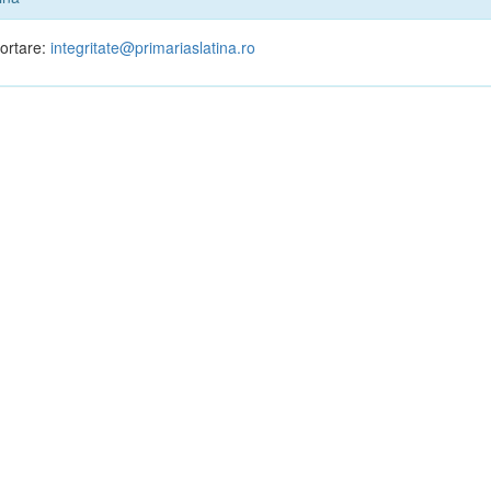
portare:
integritate@primariaslatina.ro