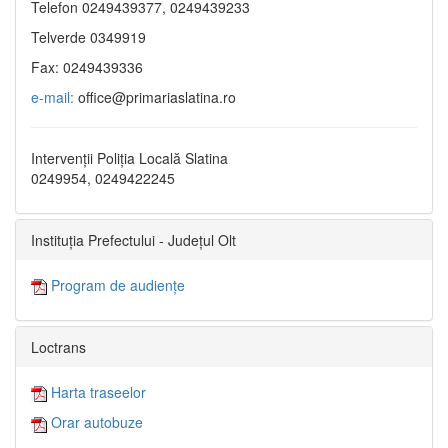
Telefon 0249439377, 0249439233
Telverde 0349919
Fax: 0249439336
e-mail:
office@primariaslatina.ro
Intervenții Poliția Locală Slatina
0249954, 0249422245
Instituția Prefectului - Județul Olt
Program de audiențe
Loctrans
Harta traseelor
Orar autobuze