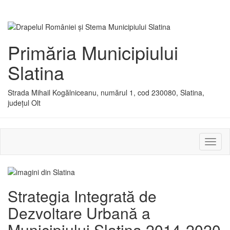
Primăria Municipiului
Slatina
Strada Mihail Kogălniceanu, numărul 1, cod 230080, Slatina,
județul Olt
Activ
sau
dezac
meniu
Strategia Integrată de
Dezvoltare Urbană a
Municipiului Slatina 2014-2020