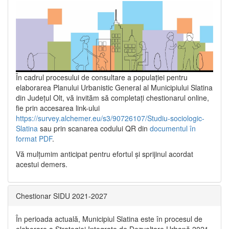
În cadrul procesului de consultare a populaţiei pentru
elaborarea Planului Urbanistic General al Municipiului Slatina
din Județul Olt, vă invităm să completați chestionarul online,
fie prin accesarea link-ului
https://survey.alchemer.eu/s3/90726107/Studiu-sociologic-
Slatina
sau prin scanarea codului QR din
documentul în
format PDF
.
Vă mulţumim anticipat pentru efortul şi sprijinul acordat
acestui demers.
Chestionar SIDU 2021-2027
În perioada actuală, Municipiul Slatina este în procesul de
elaborare a Strategiei Integrate de Dezvoltare Urbană 2021‐