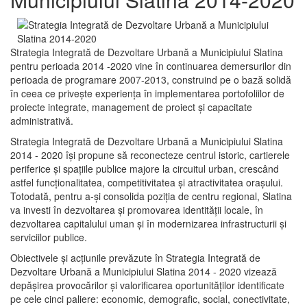
Strategia Integrată de Dezvoltare Urbană a Municipiului Slatina
pentru perioada 2014 -2020 vine în continuarea demersurilor din
perioada de programare 2007-2013, construind pe o bază solidă
în ceea ce priveşte experienţa în implementarea portofoliilor de
proiecte integrate, management de proiect și capacitate
administrativă.
Strategia Integrată de Dezvoltare Urbană a Municipiului Slatina
2014 - 2020 își propune să reconecteze centrul istoric, cartierele
periferice şi spaţiile publice majore la circuitul urban, crescând
astfel funcţionalitatea, competitivitatea şi atractivitatea oraşului.
Totodată, pentru a-şi consolida poziţia de centru regional, Slatina
va investi în dezvoltarea şi promovarea identităţii locale, în
dezvoltarea capitalului uman şi în modernizarea infrastructurii şi
serviciilor publice.
Obiectivele şi acţiunile prevăzute în Strategia Integrată de
Dezvoltare Urbană a Municipiului Slatina 2014 - 2020 vizează
depășirea provocărilor şi valorificarea oportunităţilor identificate
pe cele cinci paliere: economic, demografic, social, conectivitate,