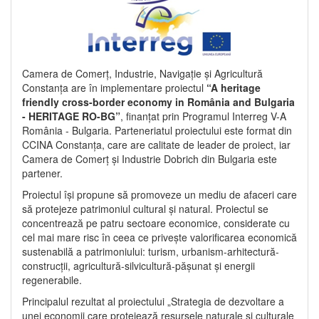
Camera de Comerț, Industrie, Navigație și Agricultură
Constanța are în implementare proiectul
“A heritage
friendly cross-border economy in România and Bulgaria
- HERITAGE RO-BG”
, finanțat prin Programul Interreg V-A
România - Bulgaria. Parteneriatul proiectului este format din
CCINA Constanța, care are calitate de leader de proiect, iar
Camera de Comerț și Industrie Dobrich din Bulgaria este
partener.
Proiectul își propune să promoveze un mediu de afaceri care
să protejeze patrimoniul cultural și natural. Proiectul se
concentrează pe patru sectoare economice, considerate cu
cel mai mare risc în ceea ce privește valorificarea economică
sustenabilă a patrimoniului: turism, urbanism-arhitectură-
construcții, agricultură-silvicultură-pășunat și energii
regenerabile.
Principalul rezultat al proiectului „Strategia de dezvoltare a
unei economii care protejează resursele naturale și culturale