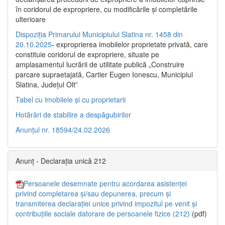
în coridorul de expropriere, cu modificările şi completările
ulterioare
Dispoziția Primarului Municipiului Slatina nr. 1458 din
20.10.2025
- exproprierea imobilelor proprietate privată, care
constituie coridorul de expropriere, situate pe
amplasamentul lucrării de utilitate publică „Construire
parcare supraetajată, Cartier Eugen Ionescu, Municipiul
Slatina, Județul Olt”
Tabel cu imobilele și cu proprietarii
Hotărâri de stabilire a despăgubirilor
Anunțul nr. 18594/24.02.2026
Anunț - Declarația unică 212
Persoanele desemnate pentru acordarea asistenței
privind completarea și/sau depunerea, precum și
transmiterea declarației unice privind impozitul pe venit și
contribuțiile sociale datorare de persoanele fizice (212)
(pdf)