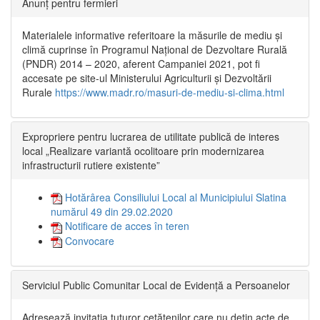
Anunț pentru fermieri
Materialele informative referitoare la măsurile de mediu și
climă cuprinse în Programul Național de Dezvoltare Rurală
(PNDR) 2014 – 2020, aferent Campaniei 2021, pot fi
accesate pe site-ul Ministerului Agriculturii și Dezvoltării
Rurale
https://www.madr.ro/masuri-de-mediu-si-clima.html
Expropriere pentru lucrarea de utilitate publică de interes
local „Realizare variantă ocolitoare prin modernizarea
infrastructurii rutiere existente”
Hotărârea Consiliului Local al Municipiului Slatina
numărul 49 din 29.02.2020
Notificare de acces în teren
Convocare
Serviciul Public Comunitar Local de Evidență a Persoanelor
Adresează invitația tuturor cetățenilor care nu dețin acte de