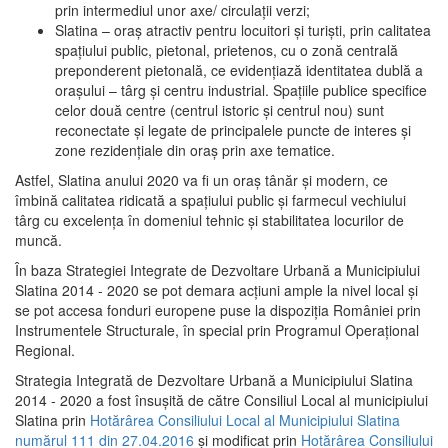
prin intermediul unor axe/ circulații verzi;
Slatina – oraş atractiv pentru locuitori şi turişti, prin calitatea
spaţiului public, pietonal, prietenos, cu o zonă centrală
preponderent pietonală, ce evidenţiază identitatea dublă a
oraşului – târg şi centru industrial. Spaţiile publice specifice
celor două centre (centrul istoric şi centrul nou) sunt
reconectate şi legate de principalele puncte de interes şi
zone rezidenţiale din oraş prin axe tematice.
Astfel, Slatina anului 2020 va fi un oraş tânăr şi modern, ce
îmbină calitatea ridicată a spaţiului public şi farmecul vechiului
târg cu excelenţa în domeniul tehnic şi stabilitatea locurilor de
muncă.
În baza Strategiei Integrate de Dezvoltare Urbană a Municipiului
Slatina 2014 - 2020 se pot demara acţiuni ample la nivel local şi
se pot accesa fonduri europene puse la dispoziţia României prin
Instrumentele Structurale, în special prin Programul Operațional
Regional.
Strategia Integrată de Dezvoltare Urbană a Municipiului Slatina
2014 - 2020 a fost însuşită de către Consiliul Local al municipiului
Slatina prin
Hotărârea Consiliului Local al Municipiului Slatina
numărul 111 din 27.04.2016
și modificat prin
Hotărârea Consiliului