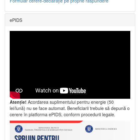
Formular cerere-declarație pe proprie răspundere
ePIDS
Atenție!
Acordarea suplimentului pentru energie (50
lei/lună) nu se face automat. Beneficiarii trebuie să depună o
cerere în platforma ePIDS, conform procedurii legale.