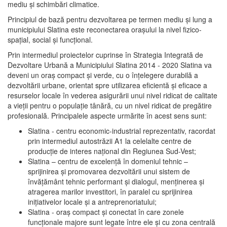
mediu şi schimbări climatice.
Principiul de bază pentru dezvoltarea pe termen mediu şi lung a
municipiului Slatina este reconectarea oraşului la nivel fizico-
spaţial, social şi funcţional.
Prin intermediul proiectelor cuprinse în Strategia Integrată de
Dezvoltare Urbană a Municipiului Slatina 2014 - 2020 Slatina va
deveni un oraş compact şi verde, cu o înţelegere durabilă a
dezvoltării urbane, orientat spre utilizarea eficientă şi eficace a
resurselor locale în vederea asigurării unui nivel ridicat de calitate
a vieţii pentru o populaţie tânără, cu un nivel ridicat de pregătire
profesională. Principalele aspecte urmărite în acest sens sunt:
Slatina - centru economic-industrial reprezentativ, racordat
prin intermediul autostrăzii A1 la celelalte centre de
producţie de interes naţional din Regiunea Sud-Vest;
Slatina – centru de excelenţă în domeniul tehnic –
sprijinirea şi promovarea dezvoltării unui sistem de
învăţământ tehnic performant şi dialogul, menţinerea şi
atragerea marilor investitori, în paralel cu sprijinirea
iniţiativelor locale şi a antreprenoriatului;
Slatina - oraş compact şi conectat în care zonele
funcţionale majore sunt legate între ele şi cu zona centrală