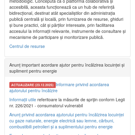
metodologic. Concepută ca o platformă colaborativă și
accesibilă, aceasta funcționează ca un hub de referință
bidirecțional, destinat atât specialiștilor din administrația
publică centrală și locală, prin furnizarea de resurse, ghiduri
și bune practici, cât și părților interesate, prin facilitarea
accesului la informații relevante, instrumente de consultare și
mecanisme de participare și monitorizare publică.
Centrul de resurse
Anunț important acordare ajutor pentru încălzirea locuinței și
supliment pentru energie
Informare privind acordarea
ACTUALIZARE (23.12.2025)
ajutorului pentru încălzire
Informații utile
referitoare la măsurile de sprijin conform Legii
nr. 226/2021 - consumatorul vulnerabil
Anunț privind acordarea ajutorului pentru încălzirea locuinței
cu gaze naturale, energie electrică sau lemne, cărbuni,
combustibili petrolieri și a suplimentului pentru energie