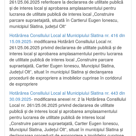
261/25.06.2025 referitoare la declararea de utilitate publică
și de interes local și aprobarea amplasamentului pentru
lucrarea de utilitate publică de interes local „Construire
parcare supraetajată, situată în Cartierul Eugen Ionescu,
municipiul Slatina, județul Olt”
Hotărârea Consiliului Local al Municipiului Slatina nr. 416 din
15.09.2025
- modificarea Hotărârii Consiliului Local nr.
261/25.06.2025 privind declararea de utilitate publică și de
interes local și aprobarea amplasamentului pentru lucrarea
de utilitate publică de interes local „Construire parcare
supraetajată, Cartier Eugen Ionescu, Muncipiul Slatina,
Județul Olt”, situat în municipiul Slatina și declanșarea
procedurii de expropriere a imobilelor cuprinse în coridorul
de expropriere
Hotărârea Consiliului Local al Municipiului Slatina nr. 443 din
30.09.2025
- modificarea anexei nr. 2 la Hotărârea Consiliului
Local nr. 261/25.06.2025 privind declararea de utilitate
publică şi de interes local şi aprobarea amplasamentului
pentru lucrarea de utilitate publică de interes local
„Construire parcare supraetajată, Cartier Eugen Ionescu,
Muncipiul Slatina, Judeţul Olt”, situat în municipiul Slatina şi
declanşarea procedurii de expropriere a imobilelor cuprinse