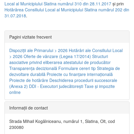
Local al Municipiului Slatina numărul 310 din 28.11.2017
și prin
Hotărârea Consiliului Local al Municipiului Slatina numărul 202 din
31.07.2018
.
Pagini vizitate frecvent
Dispoziţii ale Primarului > 2026
Hotărâri ale Consiliului Local
> 2026
Oferte de vânzare (Legea 17/2014)
Structuri
asociative privind eliberarea atestatului de producător
Transparenţa decizională
Formulare cereri tip
Strategia de
dezvoltare durabilă
Proiecte cu finanţare internaţională
Proiecte de hotărâre
Deschiderea procedurii succesorale
(Anexa 2)
DDI - Executori judecătorești
Taxe şi impozite
online
Informaţii de contact
Strada Mihail Kogălniceanu, numărul 1, Slatina, Olt, cod
230080