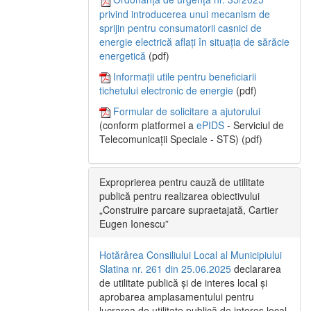
privind introducerea unui mecanism de
sprijin pentru consumatorii casnici de
energie electrică aflați în situația de sărăcie
energetică
(pdf)
Informații utile pentru beneficiarii
tichetului electronic de energie
(pdf)
Formular de solicitare a ajutorului
(conform platformei a
ePIDS
- Serviciul de
Telecomunicații Speciale - STS) (pdf)
Exproprierea pentru cauză de utilitate
publică pentru realizarea obiectivului
„Construire parcare supraetajată, Cartier
Eugen Ionescu”
Hotărârea Consiliului Local al Municipiului
Slatina nr. 261 din 25.06.2025
declararea
de utilitate publică și de interes local și
aprobarea amplasamentului pentru
lucrarea de utilitate publică de interes local