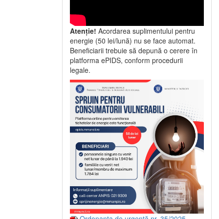
Atenție!
Acordarea suplimentului pentru
energie (50 lei/lună) nu se face automat.
Beneficiarii trebuie să depună o cerere în
platforma ePIDS, conform procedurii
legale.
Ordonanța de urgență nr. 35/2025