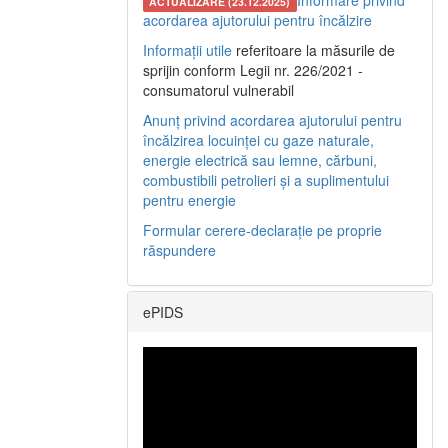
Informare privind
ACTUALIZARE (23.12.2025)
acordarea ajutorului pentru încălzire
Informații utile
referitoare la măsurile de
sprijin conform Legii nr. 226/2021 -
consumatorul vulnerabil
Anunț privind acordarea ajutorului pentru
încălzirea locuinței cu gaze naturale,
energie electrică sau lemne, cărbuni,
combustibili petrolieri și a suplimentului
pentru energie
Formular cerere-declarație pe proprie
răspundere
ePIDS