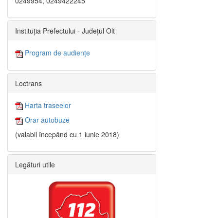
0249954, 0249422245
Instituția Prefectului - Județul Olt
Program de audiențe
Loctrans
Harta traseelor
Orar autobuze
(valabil începând cu 1 iunie 2018)
Legături utile