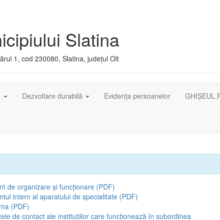
cipiului Slatina
rul 1, cod 230080, Slatina, județul Olt
ș
Dezvoltare durabilă
Evidența persoanelor
GHIȘEUL.
t de organizare și funcționare (PDF)
ul intern al aparatului de specialitate (PDF)
ama (PDF)
tele de contact ale instituțiilor care funcționează în subordinea