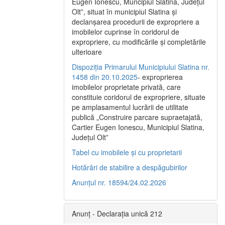
Eugen Ionescu, Muncipiul Slatina, Judeţul
Olt”, situat în municipiul Slatina şi
declanşarea procedurii de expropriere a
imobilelor cuprinse în coridorul de
expropriere, cu modificările şi completările
ulterioare
Dispoziția Primarului Municipiului Slatina nr.
1458 din 20.10.2025
- exproprierea
imobilelor proprietate privată, care
constituie coridorul de expropriere, situate
pe amplasamentul lucrării de utilitate
publică „Construire parcare supraetajată,
Cartier Eugen Ionescu, Municipiul Slatina,
Județul Olt”
Tabel cu imobilele și cu proprietarii
Hotărâri de stabilire a despăgubirilor
Anunțul nr. 18594/24.02.2026
Anunț - Declarația unică 212