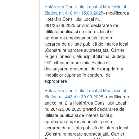
Hotărârea Consiliului Local al Municipiului
Slatina nr. 416 din 15.09.2025
- modificarea
Hotărârii Consiliului Local nr.
261/25.06.2025 privind declararea de
utilitate publică și de interes local și
aprobarea amplasamentului pentru
lucrarea de utilitate publică de interes local
„Construire parcare supraetajată, Cartier
Eugen Ionescu, Muncipiul Slatina, Județul
Olt”, situat în municipiul Slatina și
declanșarea procedurii de expropriere a
imobilelor cuprinse în coridorul de
expropriere
Hotărârea Consiliului Local al Municipiului
Slatina nr. 443 din 30.09.2025
- modificarea
anexei nr. 2 la Hotărârea Consiliului Local
nr. 261/25.06.2025 privind declararea de
utilitate publică şi de interes local şi
aprobarea amplasamentului pentru
lucrarea de utilitate publică de interes local
„Construire parcare supraetajată, Cartier