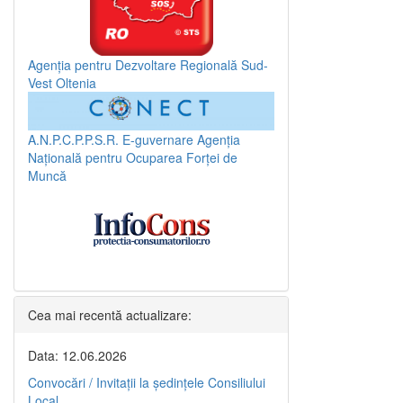
Agenția pentru Dezvoltare Regională Sud-
Vest Oltenia
A.N.P.C.P.P.S.R.
E-guvernare
Agenția
Națională pentru Ocuparea Forței de
Muncă
Cea mai recentă actualizare:
Data: 12.06.2026
Convocări / Invitaţii la şedinţele Consiliului
Local