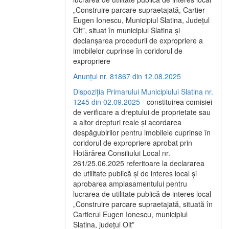
„Construire parcare supraetajată, Cartier
Eugen Ionescu, Municipiul Slatina, Județul
Olt”, situat în municipiul Slatina și
declanșarea procedurii de expropriere a
imobilelor cuprinse în coridorul de
expropriere
Anunțul nr. 81867 din 12.08.2025
Dispoziția Primarului Municipiului Slatina nr.
1245 din 02.09.2025
- constituirea comisiei
de verificare a dreptului de proprietate sau
a altor drepturi reale și acordarea
despăgubirilor pentru imobilele cuprinse în
coridorul de expropriere aprobat prin
Hotărârea Consiliului Local nr.
261/25.06.2025 referitoare la declararea
de utilitate publică și de interes local și
aprobarea amplasamentului pentru
lucrarea de utilitate publică de interes local
„Construire parcare supraetajată, situată în
Cartierul Eugen Ionescu, municipiul
Slatina, județul Olt”