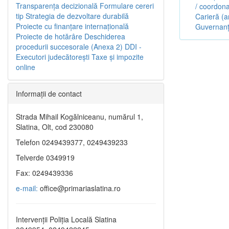
Transparenţa decizională
Formulare cereri
/ coordona
tip
Strategia de dezvoltare durabilă
Carieră (a
Proiecte cu finanţare internaţională
Guvernanț
Proiecte de hotărâre
Deschiderea
procedurii succesorale (Anexa 2)
DDI -
Executori judecătorești
Taxe şi impozite
online
Informaţii de contact
Strada Mihail Kogălniceanu, numărul 1,
Slatina, Olt, cod 230080
Telefon 0249439377, 0249439233
Telverde 0349919
Fax: 0249439336
e-mail:
office@primariaslatina.ro
Intervenții Poliția Locală Slatina