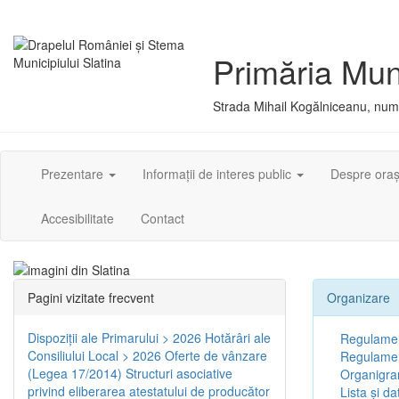
Primăria Muni
Strada Mihail Kogălniceanu, numă
Prezentare
Informații de interes public
Despre ora
Accesibilitate
Contact
Pagini vizitate frecvent
Organizare
Dispoziţii ale Primarului > 2026
Hotărâri ale
Regulamen
Consiliului Local > 2026
Oferte de vânzare
Regulament
(Legea 17/2014)
Structuri asociative
Organigr
privind eliberarea atestatului de producător
Lista și da