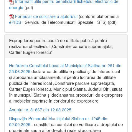
Informații utile pentru beneficiarii tichetului electronic de
energie
(pdf)
Formular de solicitare a ajutorului
(conform platformei a
ePIDS
- Serviciul de Telecomunicații Speciale - STS) (pdf)
Exproprierea pentru cauză de utilitate publică pentru
realizarea obiectivului „Construire parcare supraetajată,
Cartier Eugen Ionescu”
Hotărârea Consiliului Local al Municipiului Slatina nr. 261 din
25.06.2025
declararea de utilitate publică și de interes local
și aprobarea amplasamentului pentru lucrarea de utilitate
publică de interes local „Construire parcare supraetajată,
Cartier Eugen Ionescu, Municipiul Slatina, Județul Olt”, situat
în municipiul Slatina și declanșarea procedurii de expropriere
a imobilelor cuprinse în coridorul de expropriere
Anunțul nr. 81867 din 12.08.2025
Dispoziția Primarului Municipiului Slatina nr. 1245 din
02.09.2025
- constituirea comisiei de verificare a dreptului de
proprietate sau a altor drepturi reale și acordarea