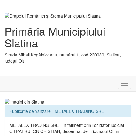
Primăria Municipiului
Slatina
Strada Mihail Kogălniceanu, numărul 1, cod 230080, Slatina,
județul Olt
Activ
sau
dezac
meniu
Publicație de vânzare - METALEX TRADING SRL
METALEX TRADING SRL - în faliment prin lichidator judiciar
CII PĂTRU ION CRISTIAN, desemnat de Tribunalul Olt în