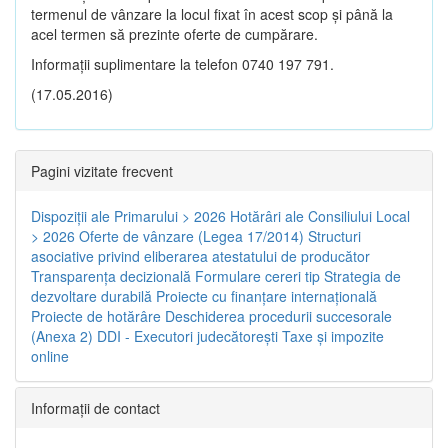
termenul de vânzare la locul fixat în acest scop și până la
acel termen să prezinte oferte de cumpărare.
Informații suplimentare la telefon 0740 197 791.
(17.05.2016)
Pagini vizitate frecvent
Dispoziţii ale Primarului > 2026
Hotărâri ale Consiliului Local
> 2026
Oferte de vânzare (Legea 17/2014)
Structuri
asociative privind eliberarea atestatului de producător
Transparenţa decizională
Formulare cereri tip
Strategia de
dezvoltare durabilă
Proiecte cu finanţare internaţională
Proiecte de hotărâre
Deschiderea procedurii succesorale
(Anexa 2)
DDI - Executori judecătorești
Taxe şi impozite
online
Informaţii de contact