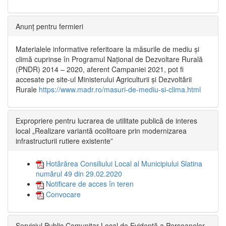
Anunț pentru fermieri
Materialele informative referitoare la măsurile de mediu și
climă cuprinse în Programul Național de Dezvoltare Rurală
(PNDR) 2014 – 2020, aferent Campaniei 2021, pot fi
accesate pe site-ul Ministerului Agriculturii și Dezvoltării
Rurale
https://www.madr.ro/masuri-de-mediu-si-clima.html
Expropriere pentru lucrarea de utilitate publică de interes
local „Realizare variantă ocolitoare prin modernizarea
infrastructurii rutiere existente”
Hotărârea Consiliului Local al Municipiului Slatina
numărul 49 din 29.02.2020
Notificare de acces în teren
Convocare
Serviciul Public Comunitar Local de Evidență a Persoanelor