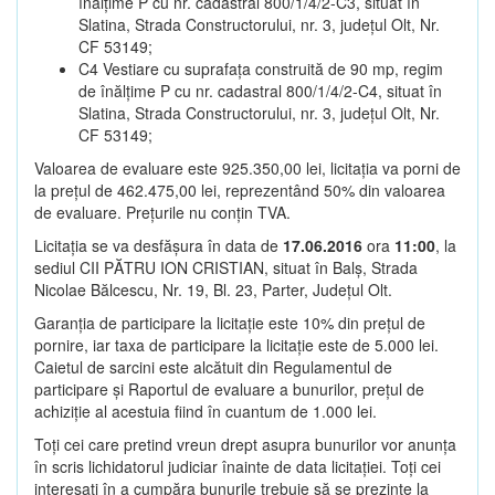
înălțime P cu nr. cadastral 800/1/4/2-C3, situat în
Slatina, Strada Constructorului, nr. 3, județul Olt, Nr.
CF 53149;
C4 Vestiare cu suprafața construită de 90 mp, regim
de înălțime P cu nr. cadastral 800/1/4/2-C4, situat în
Slatina, Strada Constructorului, nr. 3, județul Olt, Nr.
CF 53149;
Valoarea de evaluare este 925.350,00 lei, licitația va porni de
la prețul de 462.475,00 lei, reprezentând 50% din valoarea
de evaluare. Prețurile nu conțin TVA.
Licitația se va desfășura în data de
17.06.2016
ora
11:00
, la
sediul CII PĂTRU ION CRISTIAN, situat în Balș, Strada
Nicolae Bălcescu, Nr. 19, Bl. 23, Parter, Județul Olt.
Garanția de participare la licitație este 10% din prețul de
pornire, iar taxa de participare la licitație este de 5.000 lei.
Caietul de sarcini este alcătuit din Regulamentul de
participare și Raportul de evaluare a bunurilor, prețul de
achiziție al acestuia fiind în cuantum de 1.000 lei.
Toți cei care pretind vreun drept asupra bunurilor vor anunța
în scris lichidatorul judiciar înainte de data licitației. Toți cei
interesați în a cumpăra bunurile trebuie să se prezinte la