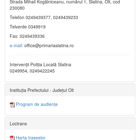
Strada Mihail Kogălniceanu, numărul 1, Slatina, Olt, cod
230080
Telefon 0249439377, 0249439233
Telverde 0349919
Fax: 0249439336
e-mail:
office@primariaslatina.ro
Intervenții Poliția Locală Slatina
0249954, 0249422245
Instituția Prefectului - Județul Olt
Program de audiențe
Loctrans
Harta traseelor