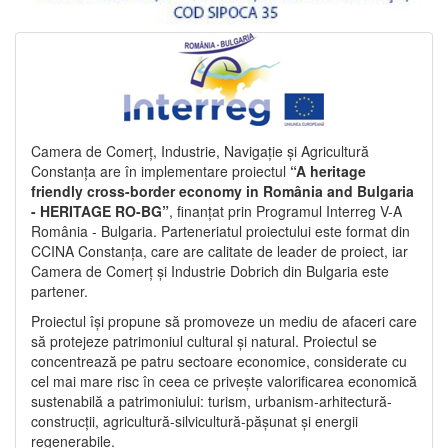
Camera de Comerț, Industrie, Navigație și Agricultură
Constanța are în implementare proiectul
“A heritage
friendly cross-border economy in România and Bulgaria
- HERITAGE RO-BG”
, finanțat prin Programul Interreg V-A
România - Bulgaria. Parteneriatul proiectului este format din
CCINA Constanța, care are calitate de leader de proiect, iar
Camera de Comerț și Industrie Dobrich din Bulgaria este
partener.
Proiectul își propune să promoveze un mediu de afaceri care
să protejeze patrimoniul cultural și natural. Proiectul se
concentrează pe patru sectoare economice, considerate cu
cel mai mare risc în ceea ce privește valorificarea economică
sustenabilă a patrimoniului: turism, urbanism-arhitectură-
construcții, agricultură-silvicultură-pășunat și energii
regenerabile.