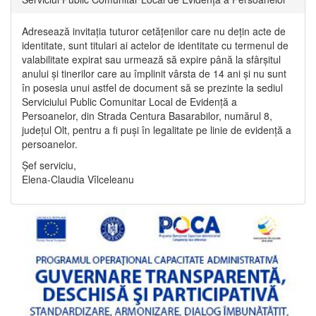
Adresează invitația tuturor cetățenilor care nu dețin acte de
identitate, sunt titulari ai actelor de identitate cu termenul de
valabilitate expirat sau urmează să expire până la sfârșitul
anului și tinerilor care au împlinit vârsta de 14 ani și nu sunt
în posesia unui astfel de document să se prezinte la sediul
Serviciului Public Comunitar Local de Evidență a
Persoanelor, din Strada Centura Basarabilor, numărul 8,
județul Olt, pentru a fi puși în legalitate pe linie de evidență a
persoanelor.
Șef serviciu,
Elena-Claudia Vîlceleanu