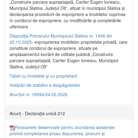
„Construire parcare supraetajată, Cartier Eugen Ionescu,
Muncipiul Slatina, Judeţul Olt”, situat în municipiul Slatina şi
declanşarea procedurii de expropriere a imobilelor cuprinse
în coridorul de expropriere, cu modificările şi completările
ulterioare
Dispoziția Primarului Municipiului Slatina nr. 1458 din
20.10.2025
- exproprierea imobilelor proprietate privată, care
constituie coridorul de expropriere, situate pe
amplasamentul lucrării de utilitate publică „Construire
parcare supraetajată, Cartier Eugen Ionescu, Municipiul
Slatina, Județul Olt”
Tabel cu imobilele și cu proprietarii
Hotărâri de stabilire a despăgubirilor
Anunțul nr. 18594/24.02.2026
Anunț - Declarația unică 212
Persoanele desemnate pentru acordarea asistenței
privind completarea și/sau depunerea, precum și