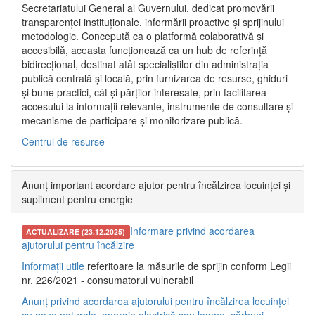
Secretariatului General al Guvernului, dedicat promovării
transparenței instituționale, informării proactive și sprijinului
metodologic. Concepută ca o platformă colaborativă și
accesibilă, aceasta funcționează ca un hub de referință
bidirecțional, destinat atât specialiștilor din administrația
publică centrală și locală, prin furnizarea de resurse, ghiduri
și bune practici, cât și părților interesate, prin facilitarea
accesului la informații relevante, instrumente de consultare și
mecanisme de participare și monitorizare publică.
Centrul de resurse
Anunț important acordare ajutor pentru încălzirea locuinței și
supliment pentru energie
Informare privind acordarea
ACTUALIZARE (23.12.2025)
ajutorului pentru încălzire
Informații utile
referitoare la măsurile de sprijin conform Legii
nr. 226/2021 - consumatorul vulnerabil
Anunț privind acordarea ajutorului pentru încălzirea locuinței
cu gaze naturale, energie electrică sau lemne, cărbuni,