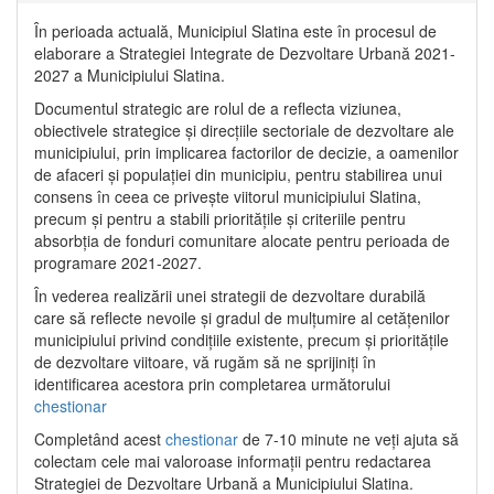
În perioada actuală, Municipiul Slatina este în procesul de
elaborare a Strategiei Integrate de Dezvoltare Urbană 2021‐
2027 a Municipiului Slatina.
Documentul strategic are rolul de a reflecta viziunea,
obiectivele strategice și direcțiile sectoriale de dezvoltare ale
municipiului, prin implicarea factorilor de decizie, a oamenilor
de afaceri și populației din municipiu, pentru stabilirea unui
consens în ceea ce privește viitorul municipiului Slatina,
precum și pentru a stabili prioritățile și criteriile pentru
absorbția de fonduri comunitare alocate pentru perioada de
programare 2021-2027.
În vederea realizării unei strategii de dezvoltare durabilă
care să reflecte nevoile și gradul de mulțumire al cetățenilor
municipiului privind condițiile existente, precum și prioritățile
de dezvoltare viitoare, vă rugăm să ne sprijiniți în
identificarea acestora prin completarea următorului
chestionar
Completând acest
chestionar
de 7-10 minute ne veți ajuta să
colectam cele mai valoroase informații pentru redactarea
Strategiei de Dezvoltare Urbană a Municipiului Slatina.