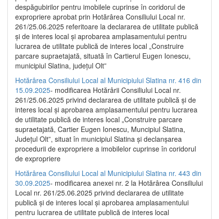
despăgubirilor pentru imobilele cuprinse în coridorul de
expropriere aprobat prin Hotărârea Consiliului Local nr.
261/25.06.2025 referitoare la declararea de utilitate publică
și de interes local și aprobarea amplasamentului pentru
lucrarea de utilitate publică de interes local „Construire
parcare supraetajată, situată în Cartierul Eugen Ionescu,
municipiul Slatina, județul Olt”
Hotărârea Consiliului Local al Municipiului Slatina nr. 416 din
15.09.2025
- modificarea Hotărârii Consiliului Local nr.
261/25.06.2025 privind declararea de utilitate publică și de
interes local și aprobarea amplasamentului pentru lucrarea
de utilitate publică de interes local „Construire parcare
supraetajată, Cartier Eugen Ionescu, Muncipiul Slatina,
Județul Olt”, situat în municipiul Slatina și declanșarea
procedurii de expropriere a imobilelor cuprinse în coridorul
de expropriere
Hotărârea Consiliului Local al Municipiului Slatina nr. 443 din
30.09.2025
- modificarea anexei nr. 2 la Hotărârea Consiliului
Local nr. 261/25.06.2025 privind declararea de utilitate
publică şi de interes local şi aprobarea amplasamentului
pentru lucrarea de utilitate publică de interes local