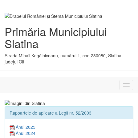
Primăria Municipiului
Slatina
Strada Mihail Kogălniceanu, numărul 1, cod 230080, Slatina,
județul Olt
Activ
sau
dezac
meniu
Rapoartele de aplicare a Legii nr. 52/2003
Anul 2025
Anul 2024