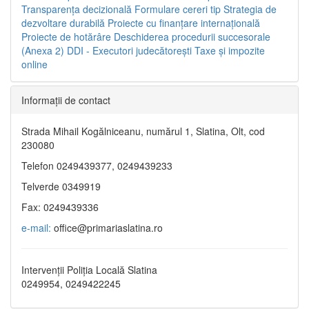
Transparenţa decizională
Formulare cereri tip
Strategia de
dezvoltare durabilă
Proiecte cu finanţare internaţională
Proiecte de hotărâre
Deschiderea procedurii succesorale
(Anexa 2)
DDI - Executori judecătorești
Taxe şi impozite
online
Informaţii de contact
Strada Mihail Kogălniceanu, numărul 1, Slatina, Olt, cod
230080
Telefon 0249439377, 0249439233
Telverde 0349919
Fax: 0249439336
e-mail:
office@primariaslatina.ro
Intervenții Poliția Locală Slatina
0249954, 0249422245