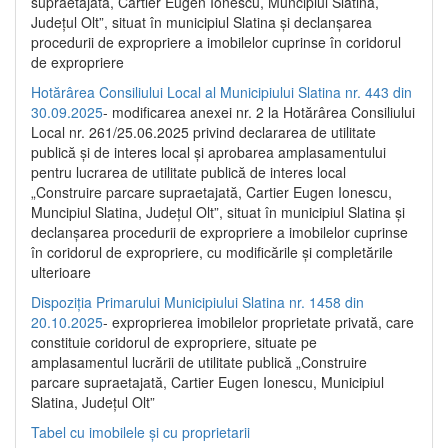
supraetajată, Cartier Eugen Ionescu, Muncipiul Slatina,
Județul Olt”, situat în municipiul Slatina și declanșarea
procedurii de expropriere a imobilelor cuprinse în coridorul
de expropriere
Hotărârea Consiliului Local al Municipiului Slatina nr. 443 din
30.09.2025
- modificarea anexei nr. 2 la Hotărârea Consiliului
Local nr. 261/25.06.2025 privind declararea de utilitate
publică şi de interes local şi aprobarea amplasamentului
pentru lucrarea de utilitate publică de interes local
„Construire parcare supraetajată, Cartier Eugen Ionescu,
Muncipiul Slatina, Judeţul Olt”, situat în municipiul Slatina şi
declanşarea procedurii de expropriere a imobilelor cuprinse
în coridorul de expropriere, cu modificările şi completările
ulterioare
Dispoziția Primarului Municipiului Slatina nr. 1458 din
20.10.2025
- exproprierea imobilelor proprietate privată, care
constituie coridorul de expropriere, situate pe
amplasamentul lucrării de utilitate publică „Construire
parcare supraetajată, Cartier Eugen Ionescu, Municipiul
Slatina, Județul Olt”
Tabel cu imobilele și cu proprietarii