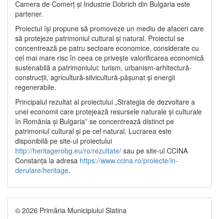
Camera de Comerț și Industrie Dobrich din Bulgaria este
partener.
Proiectul își propune să promoveze un mediu de afaceri care
să protejeze patrimoniul cultural și natural. Proiectul se
concentrează pe patru sectoare economice, considerate cu
cel mai mare risc în ceea ce privește valorificarea economică
sustenabilă a patrimoniului: turism, urbanism-arhitectură-
construcții, agricultură-silvicultură-pășunat și energii
regenerabile.
Principalul rezultat al proiectului „Strategia de dezvoltare a
unei economii care protejează resursele naturale și culturale
în România și Bulgaria” se concentrează distinct pe
patrimoniul cultural și pe cel natural. Lucrarea este
disponibilă pe site-ul proiectului
http://heritagerobg.eu/ro/rezultate/
sau pe site-ul CCINA
Constanța la adresa
https://www.ccina.ro/proiecte/in-
derulare/heritage
.
© 2026 Primăria Municipiului Slatina