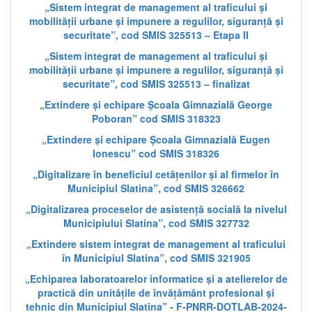
„Sistem integrat de management al traficului și
mobilității urbane și impunere a regulilor, siguranță și
securitate”, cod SMIS 325513 – Etapa II
„Sistem integrat de management al traficului și
mobilității urbane și impunere a regulilor, siguranță și
securitate”, cod SMIS 325513 – finalizat
„Extindere și echipare Școala Gimnazială George
Poboran” cod SMIS 318323
„Extindere și echipare Școala Gimnazială Eugen
Ionescu” cod SMIS 318326
„Digitalizare în beneficiul cetățenilor și al firmelor în
Municipiul Slatina”, cod SMIS 326662
„Digitalizarea proceselor de asistență socială la nivelul
Municipiului Slatina”, cod SMIS 327732
„Extindere sistem integrat de management al traficului
în Municipiul Slatina”, cod SMIS 321905
„Echiparea laboratoarelor informatice și a atelierelor de
practică din unitățile de învățământ profesional și
tehnic din Municipiul Slatina” - F-PNRR-DOTLAB-2024-