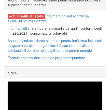
Anunț important acordare ajutor pentru încălzirea locuinței și
supliment pentru energie
Informare privind acordarea
ACTUALIZARE (23.12.2025)
ajutorului pentru încălzire
Informații utile
referitoare la măsurile de sprijin conform Legii
nr. 226/2021 - consumatorul vulnerabil
Anunț privind acordarea ajutorului pentru încălzirea locuinței
cu gaze naturale, energie electrică sau lemne, cărbuni,
combustibili petrolieri și a suplimentului pentru energie
Formular cerere-declarație pe proprie răspundere
ePIDS