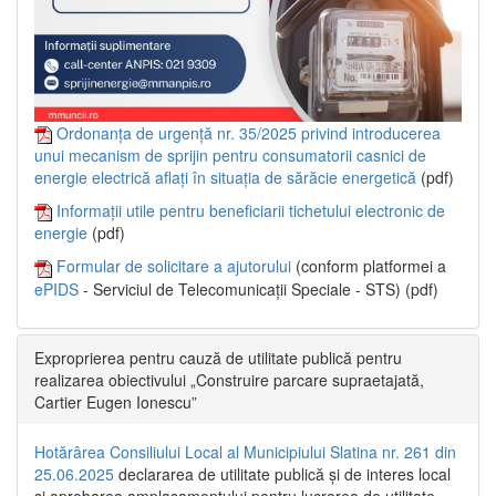
Ordonanța de urgență nr. 35/2025 privind introducerea
unui mecanism de sprijin pentru consumatorii casnici de
energie electrică aflați în situația de sărăcie energetică
(pdf)
Informații utile pentru beneficiarii tichetului electronic de
energie
(pdf)
Formular de solicitare a ajutorului
(conform platformei a
ePIDS
- Serviciul de Telecomunicații Speciale - STS) (pdf)
Exproprierea pentru cauză de utilitate publică pentru
realizarea obiectivului „Construire parcare supraetajată,
Cartier Eugen Ionescu”
Hotărârea Consiliului Local al Municipiului Slatina nr. 261 din
25.06.2025
declararea de utilitate publică și de interes local
și aprobarea amplasamentului pentru lucrarea de utilitate