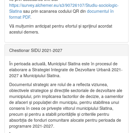
https://survey.alchemer.eu/s3/90726107/Studiu-sociologic-
Slatina
sau prin scanarea codului QR din
documentul în
format PDF
.
Vă mulţumim anticipat pentru efortul şi sprijinul acordat
acestui demers.
Chestionar SIDU 2021-2027
În perioada actuală, Municipiul Slatina este în procesul de
elaborare a Strategiei Integrate de Dezvoltare Urbană 2021‐
2027 a Municipiului Slatina.
Documentul strategic are rolul de a reflecta viziunea,
obiectivele strategice și direcțiile sectoriale de dezvoltare ale
municipiului, prin implicarea factorilor de decizie, a oamenilor
de afaceri și populației din municipiu, pentru stabilirea unui
consens în ceea ce privește viitorul municipiului Slatina,
precum și pentru a stabili prioritățile și criteriile pentru
absorbția de fonduri comunitare alocate pentru perioada de
programare 2021-2027.