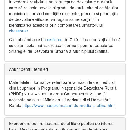
În vederea realizării unei strategii de dezvoltare durabilă
care să reflecte nevoile și gradul de mulțumire al cetățenilor
municipiului privind condițiile existente, precum și prioritățile
de dezvoltare viitoare, vă rugăm să ne sprijiniți în
identificarea acestora prin completarea următorului
chestionar
Completând acest
chestionar
de 7-10 minute ne veți ajuta să
colectam cele mai valoroase informații pentru redactarea
Strategiei de Dezvoltare Urbană a Municipiului Slatina.
Anunț pentru fermieri
Materialele informative referitoare la măsurile de mediu și
climă cuprinse în Programul Național de Dezvoltare Rurală
(PNDR) 2014 – 2020, aferent Campaniei 2021, pot fi
accesate pe site-ul Ministerului Agriculturii și Dezvoltării
Rurale
https://www.madr.ro/masuri-de-mediu-si-clima.html
Expropriere pentru lucrarea de utilitate publică de interes
local „Realizare variantă ocolitoare prin modernizarea