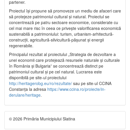
partener.
Proiectul își propune să promoveze un mediu de afaceri care
să protejeze patrimoniul cultural și natural. Proiectul se
concentrează pe patru sectoare economice, considerate cu
cel mai mare risc în ceea ce privește valorificarea economică
sustenabilă a patrimoniului: turism, urbanism-arhitectură-
construcții, agricultură-silvicultură-pășunat și energii
regenerabile.
Principalul rezultat al proiectului „Strategia de dezvoltare a
unei economii care protejează resursele naturale și culturale
în România și Bulgaria” se concentrează distinct pe
patrimoniul cultural și pe cel natural. Lucrarea este
disponibilă pe site-ul proiectului
http://heritagerobg.eu/ro/rezultate/
sau pe site-ul CCINA
Constanța la adresa
https://www.ccina.ro/proiecte/in-
derulare/heritage
.
© 2026 Primăria Municipiului Slatina