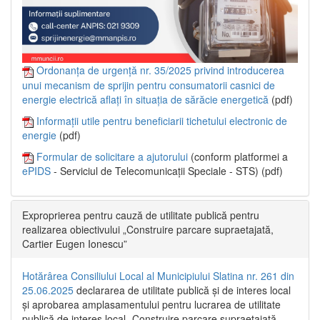
Ordonanța de urgență nr. 35/2025 privind introducerea
unui mecanism de sprijin pentru consumatorii casnici de
energie electrică aflați în situația de sărăcie energetică
(pdf)
Informații utile pentru beneficiarii tichetului electronic de
energie
(pdf)
Formular de solicitare a ajutorului
(conform platformei a
ePIDS
- Serviciul de Telecomunicații Speciale - STS) (pdf)
Exproprierea pentru cauză de utilitate publică pentru
realizarea obiectivului „Construire parcare supraetajată,
Cartier Eugen Ionescu”
Hotărârea Consiliului Local al Municipiului Slatina nr. 261 din
25.06.2025
declararea de utilitate publică și de interes local
și aprobarea amplasamentului pentru lucrarea de utilitate
publică de interes local „Construire parcare supraetajată,