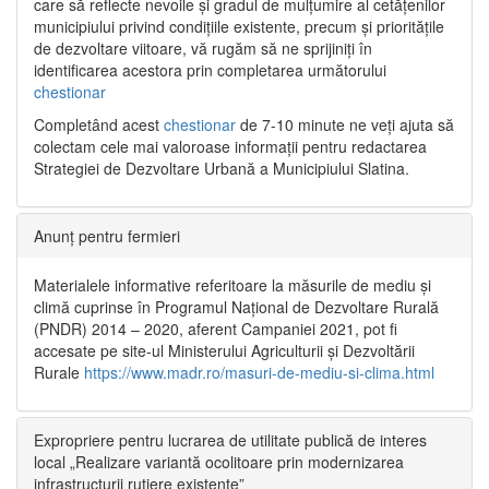
care să reflecte nevoile și gradul de mulțumire al cetățenilor
municipiului privind condițiile existente, precum și prioritățile
de dezvoltare viitoare, vă rugăm să ne sprijiniți în
identificarea acestora prin completarea următorului
chestionar
Completând acest
chestionar
de 7-10 minute ne veți ajuta să
colectam cele mai valoroase informații pentru redactarea
Strategiei de Dezvoltare Urbană a Municipiului Slatina.
Anunț pentru fermieri
Materialele informative referitoare la măsurile de mediu și
climă cuprinse în Programul Național de Dezvoltare Rurală
(PNDR) 2014 – 2020, aferent Campaniei 2021, pot fi
accesate pe site-ul Ministerului Agriculturii și Dezvoltării
Rurale
https://www.madr.ro/masuri-de-mediu-si-clima.html
Expropriere pentru lucrarea de utilitate publică de interes
local „Realizare variantă ocolitoare prin modernizarea
infrastructurii rutiere existente”