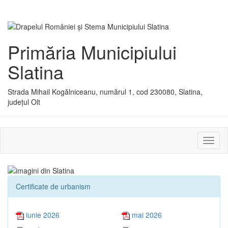
Primăria Municipiului
Slatina
Strada Mihail Kogălniceanu, numărul 1, cod 230080, Slatina,
județul Olt
Activ
sau
dezac
meniu
Certificate de urbanism
iunie 2026
mai 2026