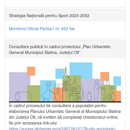
Strategia Națională pentru Sport 2023-2032
Monitorul Oficial Partea I nr. 452 bis
Consultare publică în cadrul proiectului „Plan Urbanistic
General Municipiul Slatina, Județul Olt”
În cadrul procesului de consultare a populaţiei pentru
elaborarea Planului Urbanistic General al Municipiului Slatina
din Județul Olt, vă invităm să completați chestionarul online,
fie prin accesarea link-ului
https://survey.alchemer.eu/s3/90726107/Studiu-sociologic-