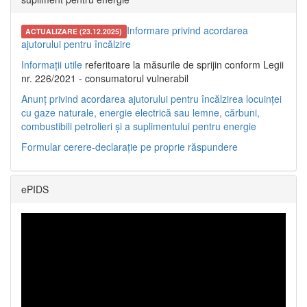
Informare privind acordarea
ACTUALIZARE (23.12.2025)
ajutorului pentru încălzire
Informații utile
referitoare la măsurile de sprijin conform Legii
nr. 226/2021 - consumatorul vulnerabil
Anunț privind acordarea ajutorului pentru încălzirea locuinței
cu gaze naturale, energie electrică sau lemne, cărbuni,
combustibili petrolieri și a suplimentului pentru energie
Formular cerere-declarație pe proprie răspundere
ePIDS