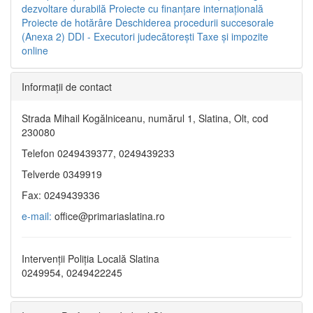
dezvoltare durabilă
Proiecte cu finanţare internaţională
Proiecte de hotărâre
Deschiderea procedurii succesorale
(Anexa 2)
DDI - Executori judecătorești
Taxe şi impozite
online
Informaţii de contact
Strada Mihail Kogălniceanu, numărul 1, Slatina, Olt, cod
230080
Telefon 0249439377, 0249439233
Telverde 0349919
Fax: 0249439336
e-mail:
office@primariaslatina.ro
Intervenții Poliția Locală Slatina
0249954, 0249422245