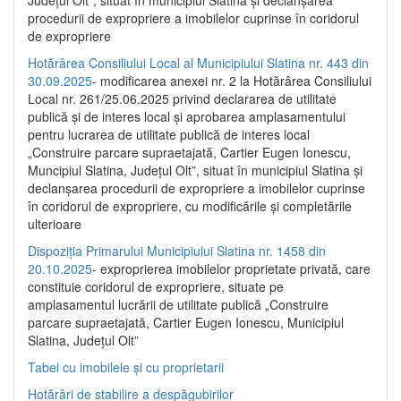
Județul Olt”, situat în municipiul Slatina și declanșarea
procedurii de expropriere a imobilelor cuprinse în coridorul
de expropriere
Hotărârea Consiliului Local al Municipiului Slatina nr. 443 din
30.09.2025
- modificarea anexei nr. 2 la Hotărârea Consiliului
Local nr. 261/25.06.2025 privind declararea de utilitate
publică şi de interes local şi aprobarea amplasamentului
pentru lucrarea de utilitate publică de interes local
„Construire parcare supraetajată, Cartier Eugen Ionescu,
Muncipiul Slatina, Judeţul Olt”, situat în municipiul Slatina şi
declanşarea procedurii de expropriere a imobilelor cuprinse
în coridorul de expropriere, cu modificările şi completările
ulterioare
Dispoziția Primarului Municipiului Slatina nr. 1458 din
20.10.2025
- exproprierea imobilelor proprietate privată, care
constituie coridorul de expropriere, situate pe
amplasamentul lucrării de utilitate publică „Construire
parcare supraetajată, Cartier Eugen Ionescu, Municipiul
Slatina, Județul Olt”
Tabel cu imobilele și cu proprietarii
Hotărâri de stabilire a despăgubirilor