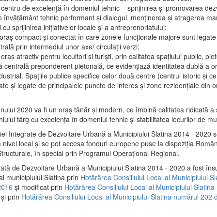
 centru de excelenţă în domeniul tehnic – sprijinirea şi promovarea dezv
 învăţământ tehnic performant şi dialogul, menţinerea şi atragerea maril
 cu sprijinirea iniţiativelor locale şi a antreprenoriatului;
 oraş compact şi conectat în care zonele funcţionale majore sunt legate 
rală prin intermediul unor axe/ circulații verzi;
oraş atractiv pentru locuitori şi turişti, prin calitatea spaţiului public, pi
 centrală preponderent pietonală, ce evidenţiază identitatea dublă a ora
dustrial. Spaţiile publice specifice celor două centre (centrul istoric şi c
te şi legate de principalele puncte de interes şi zone rezidenţiale din o
.
anului 2020 va fi un oraş tânăr şi modern, ce îmbină calitatea ridicată a 
hiului târg cu excelenţa în domeniul tehnic şi stabilitatea locurilor de m
iei Integrate de Dezvoltare Urbană a Municipiului Slatina 2014 - 2020
a nivel local şi se pot accesa fonduri europene puse la dispoziţia Român
tructurale, în special prin Programul Operațional Regional.
rată de Dezvoltare Urbană a Municipiului Slatina 2014 - 2020 a fost îns
al municipiului Slatina prin
Hotărârea Consiliului Local al Municipiului S
2016
și modificat prin
Hotărârea Consiliului Local al Municipiului Slatin
și prin
Hotărârea Consiliului Local al Municipiului Slatina numărul 202