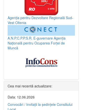
Agenția pentru Dezvoltare Regională Sud-
Vest Oltenia
A.N.P.C.P.P.S.R.
E-guvernare
Agenția
Națională pentru Ocuparea Forței de
Muncă
Cea mai recentă actualizare:
Data: 12.06.2026
Convocări / Invitaţii la şedinţele Consiliului
Local