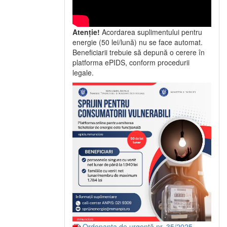
Atenție!
Acordarea suplimentului pentru
energie (50 lei/lună) nu se face automat.
Beneficiarii trebuie să depună o cerere în
platforma ePIDS, conform procedurii
legale.
Ordonanța de urgență nr. 35/2025