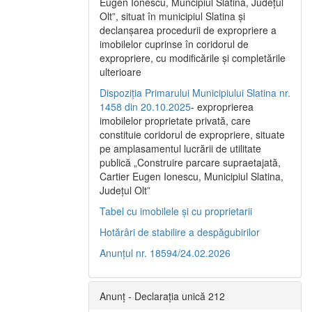
Eugen Ionescu, Muncipiul Slatina, Judeţul
Olt”, situat în municipiul Slatina şi
declanşarea procedurii de expropriere a
imobilelor cuprinse în coridorul de
expropriere, cu modificările şi completările
ulterioare
Dispoziția Primarului Municipiului Slatina nr.
1458 din 20.10.2025
- exproprierea
imobilelor proprietate privată, care
constituie coridorul de expropriere, situate
pe amplasamentul lucrării de utilitate
publică „Construire parcare supraetajată,
Cartier Eugen Ionescu, Municipiul Slatina,
Județul Olt”
Tabel cu imobilele și cu proprietarii
Hotărâri de stabilire a despăgubirilor
Anunțul nr. 18594/24.02.2026
Anunț - Declarația unică 212