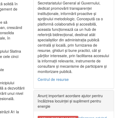
Secretariatului General al Guvernului,
ă solidă în
dedicat promovării transparenței
nagement de
instituționale, informării proactive și
sprijinului metodologic. Concepută ca o
ne să
platformă colaborativă și accesibilă,
urban, crescând
aceasta funcționează ca un hub de
consolida
referință bidirecțional, destinat atât
ale, în
specialiștilor din administrația publică
centrală și locală, prin furnizarea de
resurse, ghiduri și bune practici, cât și
iului Slatina
părților interesate, prin facilitarea accesului
e cele cinci
la informații relevante, instrumente de
consultare și mecanisme de participare și
ste
monitorizare publică.
Centrul de resurse
icipiului
ă a dezvoltării
ării unui nivel
Anunț important acordare ajutor pentru
fesională.
încălzirea locuinței și supliment pentru
energie
trăzii A1 la