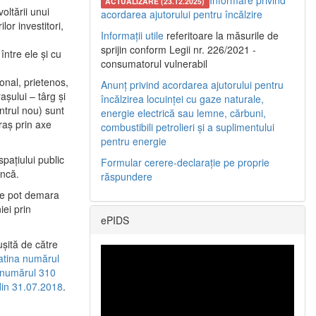
Informare privind
ACTUALIZARE (23.12.2025)
oltării unui
acordarea ajutorului pentru încălzire
or investitori,
Informații utile
referitoare la măsurile de
sprijin conform Legii nr. 226/2021 -
între ele şi cu
consumatorul vulnerabil
etonal, prietenos,
Anunț privind acordarea ajutorului pentru
şului – târg şi
încălzirea locuinței cu gaze naturale,
entrul nou) sunt
energie electrică sau lemne, cărbuni,
raş prin axe
combustibili petrolieri și a suplimentului
pentru energie
spaţiului public
Formular cerere-declarație pe proprie
uncă.
răspundere
 se pot demara
iei prin
ePIDS
uşită de către
latina numărul
a numărul 310
 din 31.07.2018
.