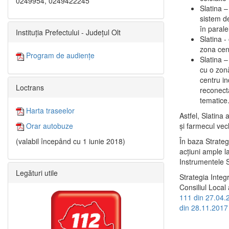
0249954, 0249422245
Slatina –
sistem de
în paralel
Instituția Prefectului - Județul Olt
Slatina -
zona cent
Program de audiențe
Slatina – 
cu o zonă
centru in
Loctrans
reconecta
tematice
Harta traseelor
Astfel, Slatina 
şi farmecul vec
Orar autobuze
În baza Strateg
(valabil începând cu 1 iunie 2018)
acţiuni ample l
Instrumentele S
Legături utile
Strategia Integ
Consiliul Local 
111 din 27.04.
din 28.11.2017