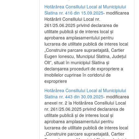
Hotărârea Consiliului Local al Municipiului
Slatina nr. 416 din 15.09.2025
- modificarea
Hotărârii Consiliului Local nr.
261/25.06.2025 privind declararea de
utilitate publică și de interes local și
aprobarea amplasamentului pentru
lucrarea de utilitate publică de interes local
„Construire parcare supraetajată, Cartier
Eugen Ionescu, Muncipiul Slatina, Județul
Olt”, situat în municipiul Slatina și
declanșarea procedurii de expropriere a
imobilelor cuprinse în coridorul de
expropriere
Hotărârea Consiliului Local al Municipiului
Slatina nr. 443 din 30.09.2025
- modificarea
anexei nr. 2 la Hotărârea Consiliului Local
nr. 261/25.06.2025 privind declararea de
utilitate publică şi de interes local şi
aprobarea amplasamentului pentru
lucrarea de utilitate publică de interes local
„Construire parcare supraetajată, Cartier