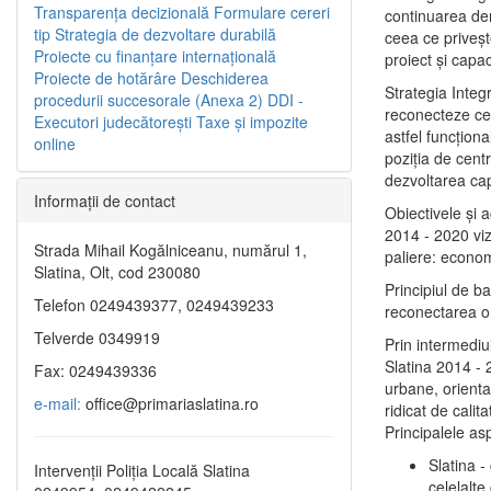
Transparenţa decizională
Formulare cereri
continuarea de
tip
Strategia de dezvoltare durabilă
ceea ce priveşt
Proiecte cu finanţare internaţională
proiect și capac
Proiecte de hotărâre
Deschiderea
Strategia Integ
procedurii succesorale (Anexa 2)
DDI -
reconecteze cent
Executori judecătorești
Taxe şi impozite
astfel funcţiona
online
poziţia de centr
dezvoltarea capi
Informaţii de contact
Obiectivele şi 
2014 - 2020 vize
Strada Mihail Kogălniceanu, numărul 1,
paliere: econom
Slatina, Olt, cod 230080
Principiul de b
Telefon 0249439377, 0249439233
reconectarea ora
Telverde 0349919
Prin intermediu
Slatina 2014 - 
Fax: 0249439336
urbane, orientat
e-mail:
office@primariaslatina.ro
ridicat de calit
Principalele as
Slatina -
Intervenții Poliția Locală Slatina
celelalte