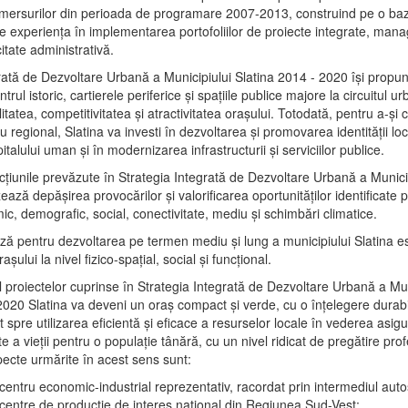
mersurilor din perioada de programare 2007-2013, construind pe o baz
e experienţa în implementarea portofoliilor de proiecte integrate, ma
itate administrativă.
rată de Dezvoltare Urbană a Municipiului Slatina 2014 - 2020 își propu
rul istoric, cartierele periferice şi spaţiile publice majore la circuitul 
litatea, competitivitatea şi atractivitatea oraşului. Totodată, pentru a-şi 
u regional, Slatina va investi în dezvoltarea şi promovarea identităţii loc
talului uman şi în modernizarea infrastructurii şi serviciilor publice.
acţiunile prevăzute în Strategia Integrată de Dezvoltare Urbană a Municip
ază depășirea provocărilor şi valorificarea oportunităţilor identificate p
ic, demografic, social, conectivitate, mediu şi schimbări climatice.
ază pentru dezvoltarea pe termen mediu şi lung a municipiului Slatina e
şului la nivel fizico-spaţial, social şi funcţional.
l proiectelor cuprinse în Strategia Integrată de Dezvoltare Urbană a Mun
2020 Slatina va deveni un oraş compact şi verde, cu o înţelegere durabil
 spre utilizarea eficientă şi eficace a resurselor locale în vederea asigur
ate a vieţii pentru o populaţie tânără, cu un nivel ridicat de pregătire pro
pecte urmărite în acest sens sunt:
 centru economic-industrial reprezentativ, racordat prin intermediul autos
 centre de producţie de interes naţional din Regiunea Sud-Vest;