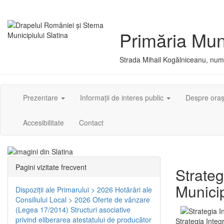
Primăria Muni
Strada Mihail Kogălniceanu, numă
Prezentare
Informații de interes public
Despre ora
Accesibilitate
Contact
Pagini vizitate frecvent
Strateg
Municip
Dispoziţii ale Primarului > 2026
Hotărâri ale
Consiliului Local > 2026
Oferte de vânzare
(Legea 17/2014)
Structuri asociative
privind eliberarea atestatului de producător
Strategia Integ