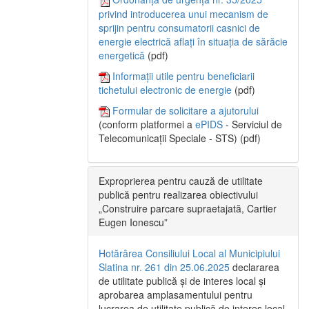
privind introducerea unui mecanism de
sprijin pentru consumatorii casnici de
energie electrică aflați în situația de sărăcie
energetică
(pdf)
Informații utile pentru beneficiarii
tichetului electronic de energie
(pdf)
Formular de solicitare a ajutorului
(conform platformei a
ePIDS
- Serviciul de
Telecomunicații Speciale - STS) (pdf)
Exproprierea pentru cauză de utilitate
publică pentru realizarea obiectivului
„Construire parcare supraetajată, Cartier
Eugen Ionescu”
Hotărârea Consiliului Local al Municipiului
Slatina nr. 261 din 25.06.2025
declararea
de utilitate publică și de interes local și
aprobarea amplasamentului pentru
lucrarea de utilitate publică de interes local