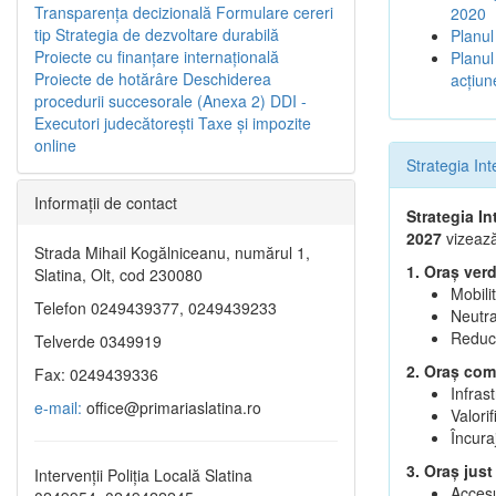
Transparenţa decizională
Formulare cereri
2020
tip
Strategia de dezvoltare durabilă
Planul
Proiecte cu finanţare internaţională
Planul
Proiecte de hotărâre
Deschiderea
acţiun
procedurii succesorale (Anexa 2)
DDI -
Executori judecătorești
Taxe şi impozite
online
Strategia In
Informaţii de contact
Strategia I
2027
vizează
Strada Mihail Kogălniceanu, numărul 1,
1. Oraș verd
Slatina, Olt, cod 230080
Mobili
Telefon 0249439377, 0249439233
Neutra
Reduce
Telverde 0349919
2. Oraș comp
Fax: 0249439336
Infras
e-mail:
office@primariaslatina.ro
Valorif
Încura
3. Oraș just
Intervenții Poliția Locală Slatina
Accesul