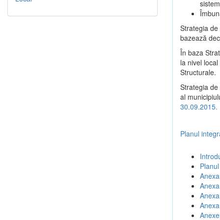
sistem
Îmbună
Strategia de
bazează deciz
În baza Stra
la nivel loc
Structurale.
Strategia de 
al municipiul
30.09.2015.
Planul integ
Introd
Planul
Anexa 
Anexa 
Anexa 
Anexa 
Anexel