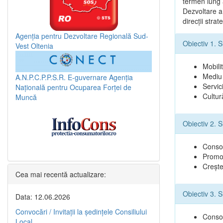
termen lung a
Dezvoltare a
direcţii stra
Agenția pentru Dezvoltare Regională Sud-
Obiectiv 1. S
Vest Oltenia
Mobilit
Mediu 
A.N.P.C.P.P.S.R.
E-guvernare
Agenția
Servici
Națională pentru Ocuparea Forței de
Cultur
Muncă
Obiectiv 2. 
Consol
Promov
Creşte
Cea mai recentă actualizare:
Obiectiv 3. 
Data: 12.06.2026
Convocări / Invitaţii la şedinţele Consiliului
Consol
Local