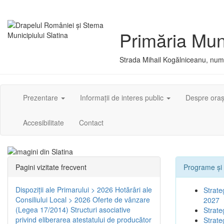
Primăria Muni
Strada Mihail Kogălniceanu, numă
Prezentare
Informații de interes public
Despre ora
Accesibilitate
Contact
Pagini vizitate frecvent
Programe și 
Dispoziţii ale Primarului > 2026
Hotărâri ale
Strate
Consiliului Local > 2026
Oferte de vânzare
2027
(Legea 17/2014)
Structuri asociative
Strate
privind eliberarea atestatului de producător
Strate