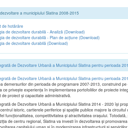
 dezvoltare a municipiului Slatina 2008-2015
t de hotărâre
gia de dezvoltare durabilă - Analiză
(Download)
gia de dezvoltare durabilă - Plan de acțiune
(Download)
gia de dezvoltare durabilă
(Download)
tegrată de Dezvoltare Urbană a Municipiului Slatina pentru perioada 2
tegrată de Dezvoltare Urbană a Municipiului Slatina pentru perioada 2
ea demersurilor din perioada de programare 2007-2013, construind pe
a ce priveşte experienţa în implementarea portofoliilor de proiecte inte
e proiect și capacitate administrativă.
tegrată de Dezvoltare Urbană a Municipiului Slatina 2014 - 2020 își pro
entrul istoric, cartierele periferice şi spaţiile publice majore la circuitul
el funcţionalitatea, competitivitatea şi atractivitatea oraşului. Totodată,
iţia de centru regional, Slatina va investi în dezvoltarea şi promovarea i
zvoltarea capitalului uman şi în modernizarea infrastructurii şi serviciilor