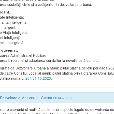
area societății civile și a cetățenilor în dezvoltarea urbană.
ligent:
tate Inteligentă;
anță Inteligentă;
Inteligent;
 Viață Inteligent;
i Inteligenți;
ie Inteligentă.
e guvernat:
lizarea Administrației Publice;
rea birocrației și adaptarea serviciilor la nevoile cetățeanului.
tegrată de Dezvoltare Urbană a Municipiului Slatina pentru perioada 2
 de către Consiliul Local al municipiului Slatina prin Hotărârea Consiliulu
 Slatina numărul
264/31.10.2023
.
 Dezvoltare a Municipiului Slatina 2014 – 2020
dare coerentă şi realistă a diferitelor aspecte legate de dezvoltarea du