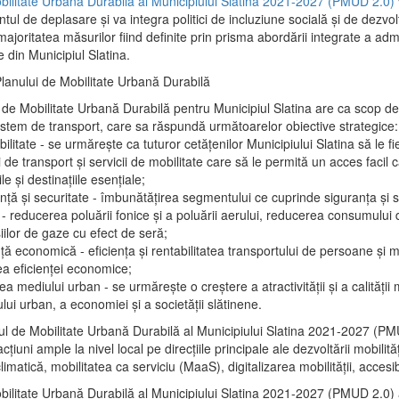
bilitate Urbană Durabilă al Municipiului Slatina 2021-2027 (PMUD 2.0)
l de deplasare și va integra politici de incluziune socială și de dezvol
joritatea măsurilor fiind definite prin prisma abordării integrate a admi
e din Municipiul Slatina.
Planului de Mobilitate Urbană Durabilă
 de Mobilitate Urbană Durabilă pentru Municipiul Slatina are ca scop d
istem de transport, care sa răspundă următoarelor obiective strategice:
bilitate - se urmărește ca tuturor cetățenilor Municipiului Slatina să le fie
i de transport și servicii de mobilitate care să le permită un acces facil 
ile și destinațiile esențiale;
nță și securitate - îmbunătățirea segmentului ce cuprinde siguranța și s
- reducerea poluării fonice și a poluării aerului, reducerea consumului 
iilor de gaze cu efect de seră;
nță economică - eficiența și rentabilitatea transportului de persoane și m
ea eficienței economice;
ea mediului urban - se urmărește o creștere a atractivității și a calității 
ului urban, a economiei și a societății slătinene.
ul de Mobilitate Urbană Durabilă al Municipiului Slatina 2021-2027 (P
țiuni ample la nivel local pe direcțiile principale ale dezvoltării mobilită
climatică, mobilitatea ca serviciu (MaaS), digitalizarea mobilității, accesibi
bilitate Urbană Durabilă al Municipiului Slatina 2021-2027 (PMUD 2.0) a