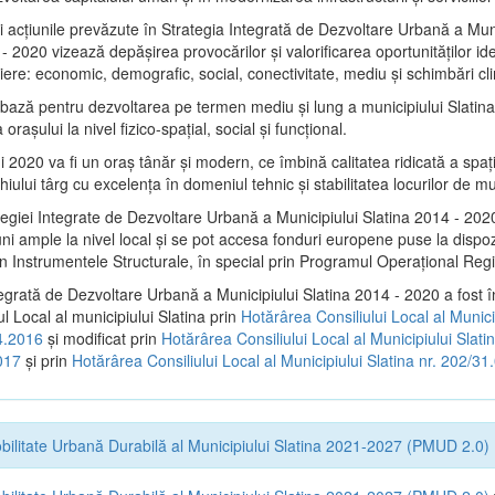
i acţiunile prevăzute în Strategia Integrată de Dezvoltare Urbană a Muni
- 2020 vizează depășirea provocărilor şi valorificarea oportunităţilor ide
liere: economic, demografic, social, conectivitate, mediu şi schimbări cl
e bază pentru dezvoltarea pe termen mediu şi lung a municipiului Slatina
oraşului la nivel fizico-spaţial, social şi funcţional.
i 2020 va fi un oraş tânăr şi modern, ce îmbină calitatea ridicată a spaţiu
iului târg cu excelenţa în domeniul tehnic şi stabilitatea locurilor de m
tegiei Integrate de Dezvoltare Urbană a Municipiului Slatina 2014 - 202
ni ample la nivel local şi se pot accesa fonduri europene puse la dispoz
n Instrumentele Structurale, în special prin Programul Operațional Regi
tegrată de Dezvoltare Urbană a Municipiului Slatina 2014 - 2020 a fost î
ul Local al municipiului Slatina prin
Hotărârea Consiliului Local al Munici
4.2016
și modificat prin
Hotărârea Consiliului Local al Municipiului Slatin
017
și prin
Hotărârea Consiliului Local al Municipiului Slatina nr. 202/3
bilitate Urbană Durabilă al Municipiului Slatina 2021-2027 (PMUD 2.0)