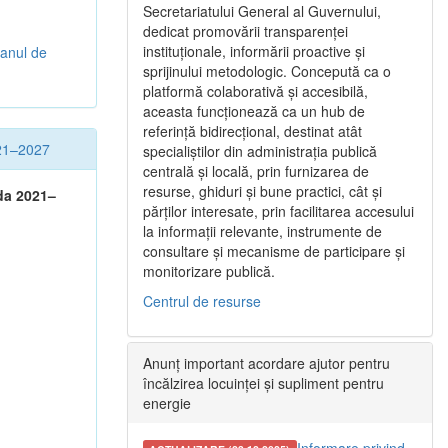
Secretariatului General al Guvernului,
dedicat promovării transparenței
instituționale, informării proactive și
lanul de
sprijinului metodologic. Concepută ca o
platformă colaborativă și accesibilă,
aceasta funcționează ca un hub de
referință bidirecțional, destinat atât
021–2027
specialiștilor din administrația publică
centrală și locală, prin furnizarea de
resurse, ghiduri și bune practici, cât și
ada 2021–
părților interesate, prin facilitarea accesului
la informații relevante, instrumente de
consultare și mecanisme de participare și
monitorizare publică.
Centrul de resurse
Anunț important acordare ajutor pentru
încălzirea locuinței și supliment pentru
energie