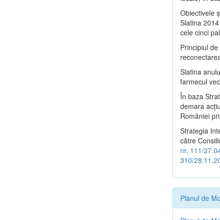
Obiectivele ş
Slatina 2014 
cele cinci pa
Principiul d
reconectarea 
Slatina anulu
farmecul vech
În baza Stra
demara acţiu
României pri
Strategia In
către Consili
nr. 111/27.0
310/28.11.2
Planul de Mo