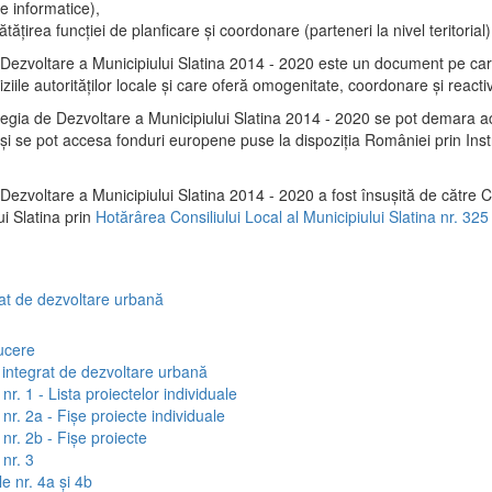
e informatice),
tăţirea funcţiei de planficare şi coordonare (parteneri la nivel teritorial)
 Dezvoltare a Municipiului Slatina 2014 - 2020 este un document pe ca
iile autorităţilor locale şi care oferă omogenitate, coordonare şi reactiv
tegia de Dezvoltare a Municipiului Slatina 2014 - 2020 se pot demara a
al şi se pot accesa fonduri europene puse la dispoziţia României prin In
Dezvoltare a Municipiului Slatina 2014 - 2020 a fost însuşită de către C
ui Slatina prin
Hotărârea Consiliului Local al Municipiului Slatina nr. 325
rat de dezvoltare urbană
ucere
 integrat de dezvoltare urbană
nr. 1 - Lista proiectelor individuale
nr. 2a - Fișe proiecte individuale
nr. 2b - Fișe proiecte
nr. 3
e nr. 4a și 4b