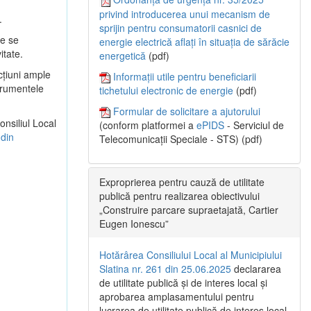
privind introducerea unui mecanism de
.
sprijin pentru consumatorii casnici de
re se
energie electrică aflați în situația de sărăcie
itate.
energetică
(pdf)
cţiuni ample
Informații utile pentru beneficiarii
strumentele
tichetului electronic de energie
(pdf)
Formular de solicitare a ajutorului
onsiliul Local
(conform platformei a
ePIDS
- Serviciul de
 din
Telecomunicații Speciale - STS) (pdf)
Exproprierea pentru cauză de utilitate
publică pentru realizarea obiectivului
„Construire parcare supraetajată, Cartier
Eugen Ionescu”
Hotărârea Consiliului Local al Municipiului
Slatina nr. 261 din 25.06.2025
declararea
de utilitate publică și de interes local și
aprobarea amplasamentului pentru
lucrarea de utilitate publică de interes local