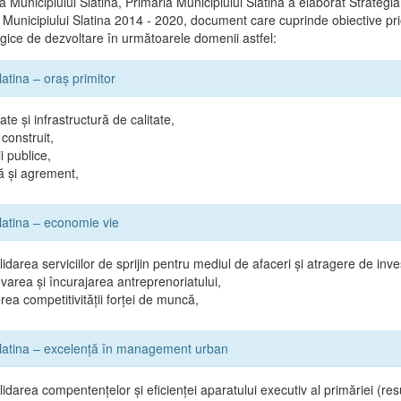
 Municipiului Slatina, Primăria Municipiului Slatina a elaborat Strategi
 Municipiului Slatina 2014 - 2020, document care cuprinde obiective prio
tegice de dezvoltare în următoarele domenii astfel:
latina – oraş primitor
ate şi infrastructură de calitate,
construit,
i publice,
ă şi agrement,
Slatina – economie vie
idarea serviciilor de sprijin pentru mediul de afaceri şi atragere de inves
area şi încurajarea antreprenoriatului,
rea competitivităţii forţei de muncă,
Slatina – excelenţă în management urban
idarea compentenţelor şi eficienţei aparatului executiv al primăriei (r