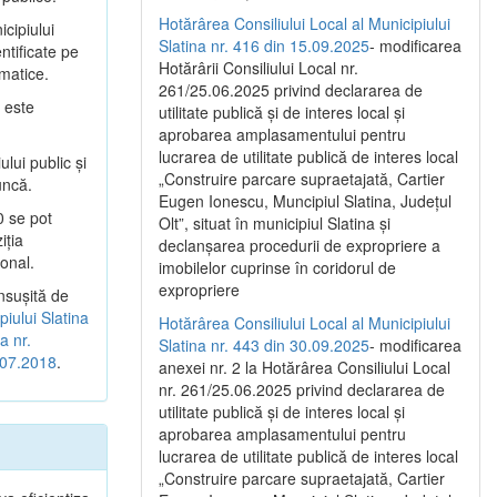
Hotărârea Consiliului Local al Municipiului
cipiului
Slatina nr. 416 din 15.09.2025
- modificarea
ntificate pe
Hotărârii Consiliului Local nr.
imatice.
261/25.06.2025 privind declararea de
 este
utilitate publică și de interes local și
aprobarea amplasamentului pentru
lucrarea de utilitate publică de interes local
lui public şi
„Construire parcare supraetajată, Cartier
uncă.
Eugen Ionescu, Muncipiul Slatina, Județul
0 se pot
Olt”, situat în municipiul Slatina și
iţia
declanșarea procedurii de expropriere a
onal.
imobilelor cuprinse în coridorul de
expropriere
nsuşită de
piului Slatina
Hotărârea Consiliului Local al Municipiului
a nr.
Slatina nr. 443 din 30.09.2025
- modificarea
1.07.2018
.
anexei nr. 2 la Hotărârea Consiliului Local
nr. 261/25.06.2025 privind declararea de
utilitate publică şi de interes local şi
aprobarea amplasamentului pentru
lucrarea de utilitate publică de interes local
„Construire parcare supraetajată, Cartier