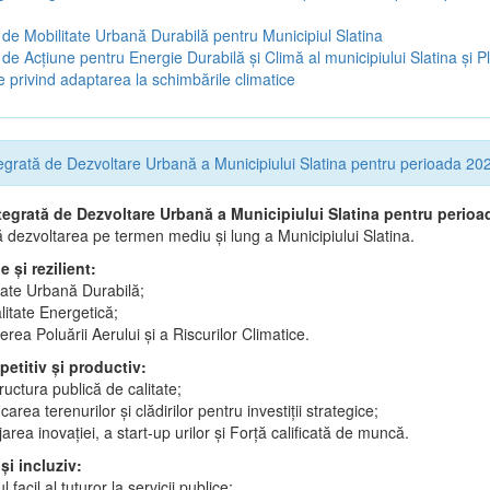
 de Mobilitate Urbană Durabilă pentru Municipiul Slatina
 de Acţiune pentru Energie Durabilă şi Climă al municipiului Slatina şi P
e privind adaptarea la schimbările climatice
tegrată de Dezvoltare Urbană a Municipiului Slatina pentru perioada 2
ntegrată de Dezvoltare Urbană a Municipiului Slatina pentru perio
 dezvoltarea pe termen mediu și lung a Municipiului Slatina.
e și rezilient:
tate Urbană Durabilă;
litate Energetică;
rea Poluării Aerului și a Riscurilor Climatice.
etitiv și productiv:
tructura publică de calitate;
icarea terenurilor și clădirilor pentru investiții strategice;
jarea inovației, a start-up urilor și Forță calificată de muncă.
 și incluziv:
 facil al tuturor la servicii publice;