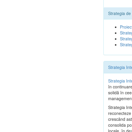
Strategia de
Proiec
Strate
Strate
Strate
Strategia In
Strategia In
în continuar
solidă în cee
management d
Strategia In
reconecteze c
crescând astf
consolida poz
locale, în de