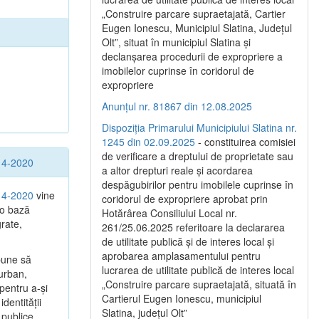
„Construire parcare supraetajată, Cartier
Eugen Ionescu, Municipiul Slatina, Județul
Olt”, situat în municipiul Slatina și
declanșarea procedurii de expropriere a
imobilelor cuprinse în coridorul de
expropriere
Anunțul nr. 81867 din 12.08.2025
Dispoziția Primarului Municipiului Slatina nr.
1245 din 02.09.2025
- constituirea comisiei
de verificare a dreptului de proprietate sau
014-2020
a altor drepturi reale și acordarea
despăgubirilor pentru imobilele cuprinse în
014-2020
vine
coridorul de expropriere aprobat prin
 o bază
Hotărârea Consiliului Local nr.
grate,
261/25.06.2025 referitoare la declararea
de utilitate publică și de interes local și
aprobarea amplasamentului pentru
pune să
lucrarea de utilitate publică de interes local
 urban,
„Construire parcare supraetajată, situată în
 pentru a-şi
Cartierul Eugen Ionescu, municipiul
dentităţii
Slatina, județul Olt”
 publice.