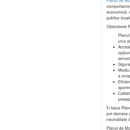
Planul de Mo
comportamentu
economică, ma
publice local
Obiectivele 
Planul
unui s
Accesi
opțiun
servici
Sigura
Mediu 
a emis
Eficie
sporir
Calitat
peisaj
În baza Plan
pot demara ac
neutralitate 
Planul de Mo