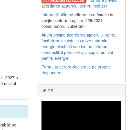
Informare privind
ACTUALIZARE (23.12.2025)
acordarea ajutorului pentru încălzire
Informații utile
referitoare la măsurile de
sprijin conform Legii nr. 226/2021 -
consumatorul vulnerabil
Anunț privind acordarea ajutorului pentru
încălzirea locuinței cu gaze naturale,
energie electrică sau lemne, cărbuni,
combustibili petrolieri și a suplimentului
pentru energie
Formular cerere-declarație pe proprie
răspundere
021–2027 a
i Local al
ePIDS
rabilă pe