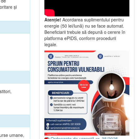
a de
ritare şi
Atenție!
Acordarea suplimentului pentru
energie (50 lei/lună) nu se face automat.
Beneficiarii trebuie să depună o cerere în
platforma ePIDS, conform procedurii
legale.
titori,
esurse umane,
Ordonanța de urgență nr. 35/2025