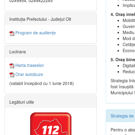
0249954, 0249422245
Implic
4. Oraș inte
Instituția Prefectului - Județul Olt
Mobili
Guvern
Mediu 
Program de audiențe
Mod de
Cetățen
Econom
Loctrans
5. Oraș bin
Harta traseelor
Digita
Reduce
Orar autobuze
Strategia In
(valabil începând cu 1 iunie 2018)
fost însuşită
Municipiului
Legături utile
Strategia de
Pentru o abor