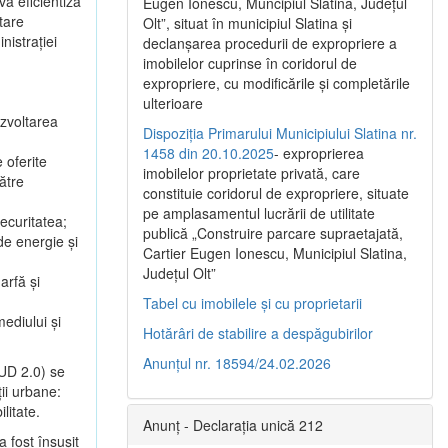
va eficientiza
Eugen Ionescu, Muncipiul Slatina, Judeţul
tare
Olt”, situat în municipiul Slatina şi
nistrației
declanşarea procedurii de expropriere a
imobilelor cuprinse în coridorul de
expropriere, cu modificările şi completările
ulterioare
ezvoltarea
Dispoziția Primarului Municipiului Slatina nr.
1458 din 20.10.2025
- exproprierea
 oferite
imobilelor proprietate privată, care
către
constituie coridorul de expropriere, situate
pe amplasamentul lucrării de utilitate
ecuritatea;
publică „Construire parcare supraetajată,
de energie și
Cartier Eugen Ionescu, Municipiul Slatina,
Județul Olt”
arfă și
Tabel cu imobilele și cu proprietarii
mediului și
Hotărâri de stabilire a despăgubirilor
Anunțul nr. 18594/24.02.2026
MUD 2.0) se
ții urbane:
litate.
Anunț - Declarația unică 212
 fost însușit