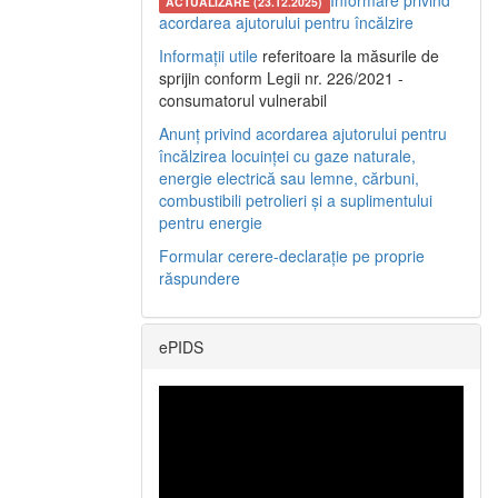
Informare privind
ACTUALIZARE (23.12.2025)
acordarea ajutorului pentru încălzire
Informații utile
referitoare la măsurile de
sprijin conform Legii nr. 226/2021 -
consumatorul vulnerabil
Anunț privind acordarea ajutorului pentru
încălzirea locuinței cu gaze naturale,
energie electrică sau lemne, cărbuni,
combustibili petrolieri și a suplimentului
pentru energie
Formular cerere-declarație pe proprie
răspundere
ePIDS