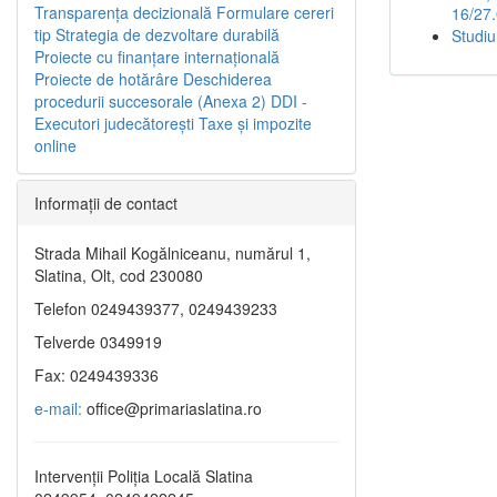
Transparenţa decizională
Formulare cereri
16/27
tip
Strategia de dezvoltare durabilă
Studiu
Proiecte cu finanţare internaţională
Proiecte de hotărâre
Deschiderea
procedurii succesorale (Anexa 2)
DDI -
Executori judecătorești
Taxe şi impozite
online
Informaţii de contact
Strada Mihail Kogălniceanu, numărul 1,
Slatina, Olt, cod 230080
Telefon 0249439377, 0249439233
Telverde 0349919
Fax: 0249439336
e-mail:
office@primariaslatina.ro
Intervenții Poliția Locală Slatina