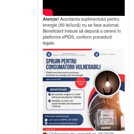
Atenție!
Acordarea suplimentului pentru
energie (50 lei/lună) nu se face automat.
Beneficiarii trebuie să depună o cerere în
platforma ePIDS, conform procedurii
legale.
Ordonanța de urgență nr. 35/2025