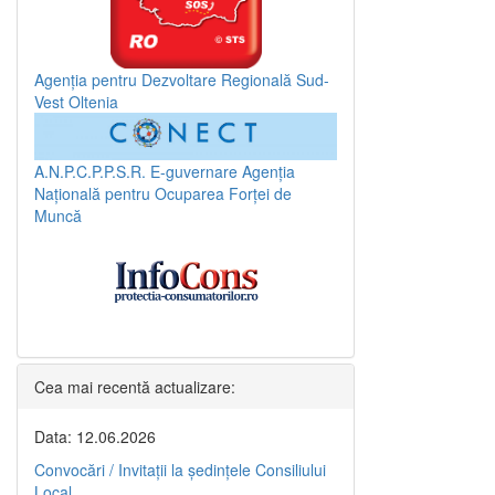
Agenția pentru Dezvoltare Regională Sud-
Vest Oltenia
A.N.P.C.P.P.S.R.
E-guvernare
Agenția
Națională pentru Ocuparea Forței de
Muncă
Cea mai recentă actualizare:
Data: 12.06.2026
Convocări / Invitaţii la şedinţele Consiliului
Local