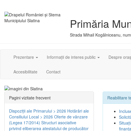
Primăria Muni
Strada Mihail Kogălniceanu, numă
Prezentare
Informații de interes public
Despre ora
Accesibilitate
Contact
Pagini vizitate frecvent
Reabilitare 
Dispoziţii ale Primarului > 2026
Hotărâri ale
Inclus
Consiliului Local > 2026
Oferte de vânzare
Solici
(Legea 17/2014)
Structuri asociative
Situaț
privind eliberarea atestatului de producător
finanț