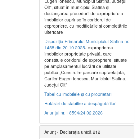
Eugen Ionescu, Muncipiul Slatina, Judeţul
Olt”, situat în municipiul Slatina şi
declanşarea procedurii de expropriere a
imobilelor cuprinse în coridorul de
expropriere, cu modificările şi completările
ulterioare
Dispoziția Primarului Municipiului Slatina nr.
1458 din 20.10.2025
- exproprierea
imobilelor proprietate privată, care
constituie coridorul de expropriere, situate
pe amplasamentul lucrării de utilitate
publică „Construire parcare supraetajată,
Cartier Eugen Ionescu, Municipiul Slatina,
Județul Olt”
Tabel cu imobilele și cu proprietarii
Hotărâri de stabilire a despăgubirilor
Anunțul nr. 18594/24.02.2026
Anunț - Declarația unică 212