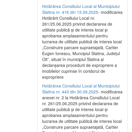
Hotărârea Consiliului Local al Municipiului
Slatina nr. 416 din 15.09.2025
- modificarea
Hotărârii Consiliului Local nr.
261/25.06.2025 privind declararea de
utilitate publică și de interes local și
aprobarea amplasamentului pentru
lucrarea de utilitate publică de interes local
„Construire parcare supraetajată, Cartier
Eugen Ionescu, Muncipiul Slatina, Județul
Olt”, situat în municipiul Slatina și
declanșarea procedurii de expropriere a
imobilelor cuprinse în coridorul de
expropriere
Hotărârea Consiliului Local al Municipiului
Slatina nr. 443 din 30.09.2025
- modificarea
anexei nr. 2 la Hotărârea Consiliului Local
nr. 261/25.06.2025 privind declararea de
utilitate publică şi de interes local şi
aprobarea amplasamentului pentru
lucrarea de utilitate publică de interes local
„Construire parcare supraetajată, Cartier