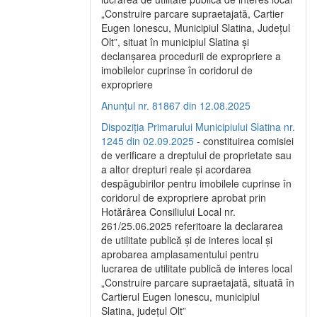
„Construire parcare supraetajată, Cartier
Eugen Ionescu, Municipiul Slatina, Județul
Olt”, situat în municipiul Slatina și
declanșarea procedurii de expropriere a
imobilelor cuprinse în coridorul de
expropriere
Anunțul nr. 81867 din 12.08.2025
Dispoziția Primarului Municipiului Slatina nr.
1245 din 02.09.2025
- constituirea comisiei
de verificare a dreptului de proprietate sau
a altor drepturi reale și acordarea
despăgubirilor pentru imobilele cuprinse în
coridorul de expropriere aprobat prin
Hotărârea Consiliului Local nr.
261/25.06.2025 referitoare la declararea
de utilitate publică și de interes local și
aprobarea amplasamentului pentru
lucrarea de utilitate publică de interes local
„Construire parcare supraetajată, situată în
Cartierul Eugen Ionescu, municipiul
Slatina, județul Olt”