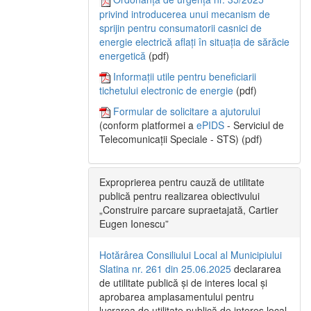
privind introducerea unui mecanism de
sprijin pentru consumatorii casnici de
energie electrică aflați în situația de sărăcie
energetică
(pdf)
Informații utile pentru beneficiarii
tichetului electronic de energie
(pdf)
Formular de solicitare a ajutorului
(conform platformei a
ePIDS
- Serviciul de
Telecomunicații Speciale - STS) (pdf)
Exproprierea pentru cauză de utilitate
publică pentru realizarea obiectivului
„Construire parcare supraetajată, Cartier
Eugen Ionescu”
Hotărârea Consiliului Local al Municipiului
Slatina nr. 261 din 25.06.2025
declararea
de utilitate publică și de interes local și
aprobarea amplasamentului pentru
lucrarea de utilitate publică de interes local