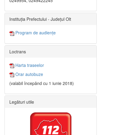
0249954, 0249422245
Instituția Prefectului - Județul Olt
Program de audiențe
Loctrans
Harta traseelor
Orar autobuze
(valabil începând cu 1 iunie 2018)
Legături utile