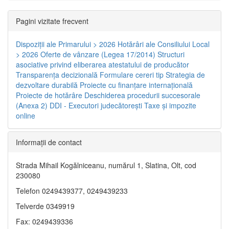
Pagini vizitate frecvent
Dispoziţii ale Primarului > 2026
Hotărâri ale Consiliului Local
> 2026
Oferte de vânzare (Legea 17/2014)
Structuri
asociative privind eliberarea atestatului de producător
Transparenţa decizională
Formulare cereri tip
Strategia de
dezvoltare durabilă
Proiecte cu finanţare internaţională
Proiecte de hotărâre
Deschiderea procedurii succesorale
(Anexa 2)
DDI - Executori judecătorești
Taxe şi impozite
online
Informaţii de contact
Strada Mihail Kogălniceanu, numărul 1, Slatina, Olt, cod
230080
Telefon 0249439377, 0249439233
Telverde 0349919
Fax: 0249439336