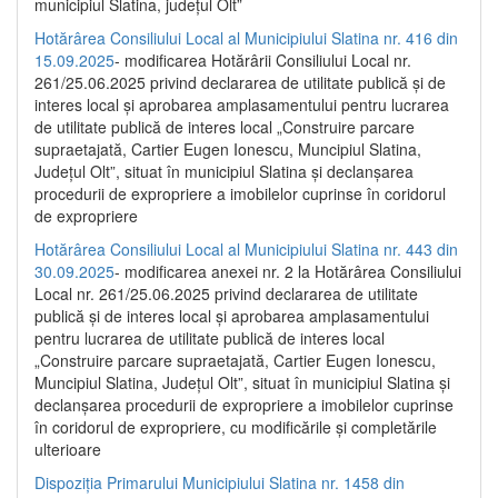
municipiul Slatina, județul Olt”
Hotărârea Consiliului Local al Municipiului Slatina nr. 416 din
15.09.2025
- modificarea Hotărârii Consiliului Local nr.
261/25.06.2025 privind declararea de utilitate publică și de
interes local și aprobarea amplasamentului pentru lucrarea
de utilitate publică de interes local „Construire parcare
supraetajată, Cartier Eugen Ionescu, Muncipiul Slatina,
Județul Olt”, situat în municipiul Slatina și declanșarea
procedurii de expropriere a imobilelor cuprinse în coridorul
de expropriere
Hotărârea Consiliului Local al Municipiului Slatina nr. 443 din
30.09.2025
- modificarea anexei nr. 2 la Hotărârea Consiliului
Local nr. 261/25.06.2025 privind declararea de utilitate
publică şi de interes local şi aprobarea amplasamentului
pentru lucrarea de utilitate publică de interes local
„Construire parcare supraetajată, Cartier Eugen Ionescu,
Muncipiul Slatina, Judeţul Olt”, situat în municipiul Slatina şi
declanşarea procedurii de expropriere a imobilelor cuprinse
în coridorul de expropriere, cu modificările şi completările
ulterioare
Dispoziția Primarului Municipiului Slatina nr. 1458 din