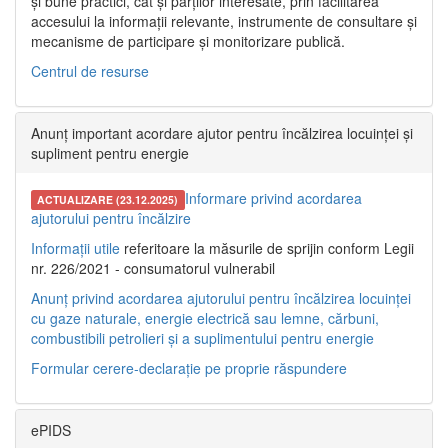
și bune practici, cât și părților interesate, prin facilitarea
accesului la informații relevante, instrumente de consultare și
mecanisme de participare și monitorizare publică.
Centrul de resurse
Anunț important acordare ajutor pentru încălzirea locuinței și
supliment pentru energie
Informare privind acordarea
ACTUALIZARE (23.12.2025)
ajutorului pentru încălzire
Informații utile
referitoare la măsurile de sprijin conform Legii
nr. 226/2021 - consumatorul vulnerabil
Anunț privind acordarea ajutorului pentru încălzirea locuinței
cu gaze naturale, energie electrică sau lemne, cărbuni,
combustibili petrolieri și a suplimentului pentru energie
Formular cerere-declarație pe proprie răspundere
ePIDS