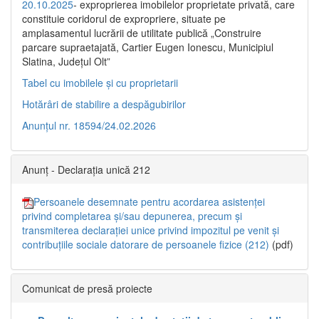
20.10.2025
- exproprierea imobilelor proprietate privată, care
constituie coridorul de expropriere, situate pe
amplasamentul lucrării de utilitate publică „Construire
parcare supraetajată, Cartier Eugen Ionescu, Municipiul
Slatina, Județul Olt”
Tabel cu imobilele și cu proprietarii
Hotărâri de stabilire a despăgubirilor
Anunțul nr. 18594/24.02.2026
Anunț - Declarația unică 212
Persoanele desemnate pentru acordarea asistenței
privind completarea și/sau depunerea, precum și
transmiterea declarației unice privind impozitul pe venit și
contribuțiile sociale datorare de persoanele fizice (212)
(pdf)
Comunicat de presă proiecte