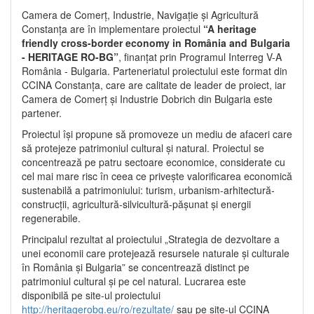
Camera de Comerț, Industrie, Navigație și Agricultură
Constanța are în implementare proiectul
“A heritage
friendly cross-border economy in România and Bulgaria
- HERITAGE RO-BG”
, finanțat prin Programul Interreg V-A
România - Bulgaria. Parteneriatul proiectului este format din
CCINA Constanța, care are calitate de leader de proiect, iar
Camera de Comerț și Industrie Dobrich din Bulgaria este
partener.
Proiectul își propune să promoveze un mediu de afaceri care
să protejeze patrimoniul cultural și natural. Proiectul se
concentrează pe patru sectoare economice, considerate cu
cel mai mare risc în ceea ce privește valorificarea economică
sustenabilă a patrimoniului: turism, urbanism-arhitectură-
construcții, agricultură-silvicultură-pășunat și energii
regenerabile.
Principalul rezultat al proiectului „Strategia de dezvoltare a
unei economii care protejează resursele naturale și culturale
în România și Bulgaria” se concentrează distinct pe
patrimoniul cultural și pe cel natural. Lucrarea este
disponibilă pe site-ul proiectului
http://heritagerobg.eu/ro/rezultate/
sau pe site-ul CCINA