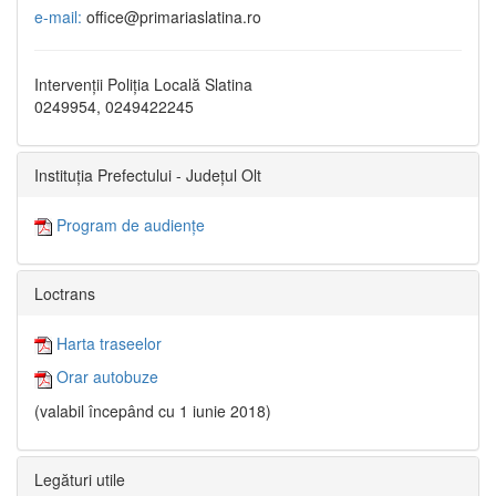
e-mail:
office@primariaslatina.ro
Intervenții Poliția Locală Slatina
0249954, 0249422245
Instituția Prefectului - Județul Olt
Program de audiențe
Loctrans
Harta traseelor
Orar autobuze
(valabil începând cu 1 iunie 2018)
Legături utile