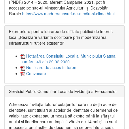
(PNDR) 2014 – 2020, aferent Campaniei 2021, pot fi
accesate pe site-ul Ministerului Agriculturii și Dezvoltării
Rurale
https://www.madr.ro/masuri-de-mediu-si-clima.html
Expropriere pentru lucrarea de utilitate publică de interes
local „Realizare variantă ocolitoare prin modernizarea
infrastructurii rutiere existente”
Hotărârea Consiliului Local al Municipiului Slatina
numărul 49 din 29.02.2020
Notificare de acces în teren
Convocare
Serviciul Public Comunitar Local de Evidență a Persoanelor
Adresează invitația tuturor cetățenilor care nu dețin acte de
identitate, sunt titulari ai actelor de identitate cu termenul de
valabilitate expirat sau urmează să expire până la sfârșitul
anului și tinerilor care au împlinit vârsta de 14 ani și nu sunt
în posesia unui astfel de document să se prezinte la sediul