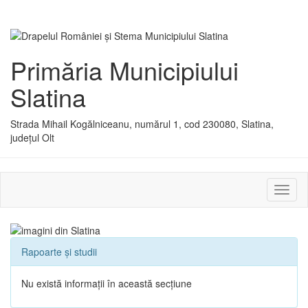
Primăria Municipiului
Slatina
Strada Mihail Kogălniceanu, numărul 1, cod 230080, Slatina,
județul Olt
Activ
sau
dezac
meniu
Rapoarte și studii
Nu există informații în această secțiune