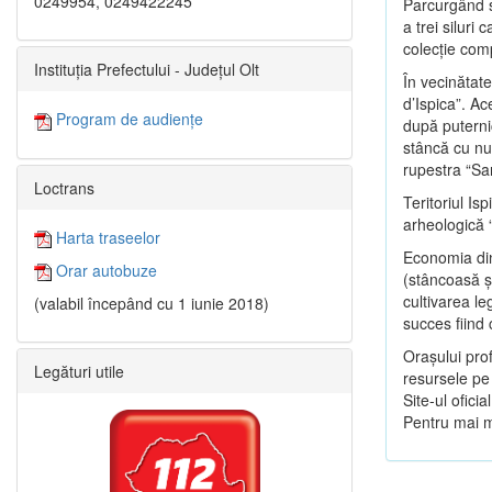
0249954, 0249422245
Parcurgând s
a trei siluri
colecţie com
Instituția Prefectului - Județul Olt
În vecinătate
d’Ispica”. Ac
Program de audiențe
după puternic
stâncă cu nu
rupestra “Sa
Loctrans
Teritoriul Is
arheologică 
Harta traseelor
Economia din
Orar autobuze
(stâncoasă şi
cultivarea le
(valabil începând cu 1 iunie 2018)
succes fiind
Oraşului prof
Legături utile
resursele pe 
Site-ul oficia
Pentru mai mu