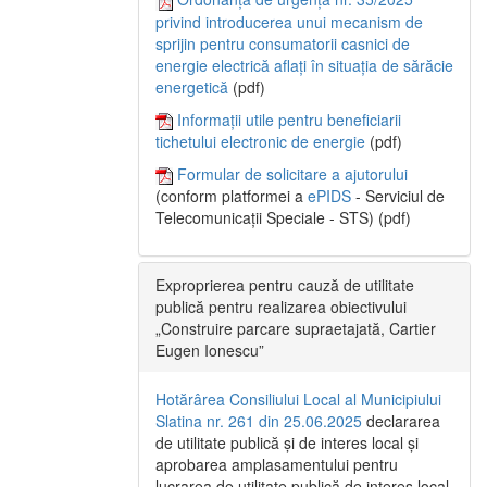
privind introducerea unui mecanism de
sprijin pentru consumatorii casnici de
energie electrică aflați în situația de sărăcie
energetică
(pdf)
Informații utile pentru beneficiarii
tichetului electronic de energie
(pdf)
Formular de solicitare a ajutorului
(conform platformei a
ePIDS
- Serviciul de
Telecomunicații Speciale - STS) (pdf)
Exproprierea pentru cauză de utilitate
publică pentru realizarea obiectivului
„Construire parcare supraetajată, Cartier
Eugen Ionescu”
Hotărârea Consiliului Local al Municipiului
Slatina nr. 261 din 25.06.2025
declararea
de utilitate publică și de interes local și
aprobarea amplasamentului pentru
lucrarea de utilitate publică de interes local