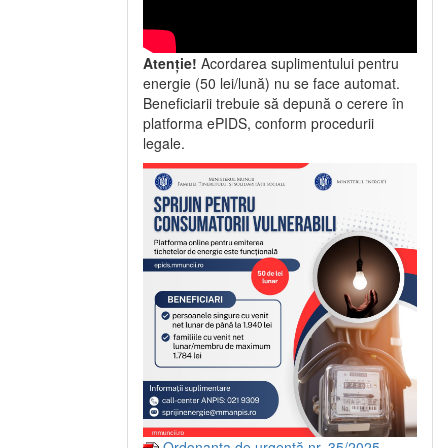
Atenție!
Acordarea suplimentului pentru
energie (50 lei/lună) nu se face automat.
Beneficiarii trebuie să depună o cerere în
platforma ePIDS, conform procedurii
legale.
Ordonanța de urgență nr. 35/2025