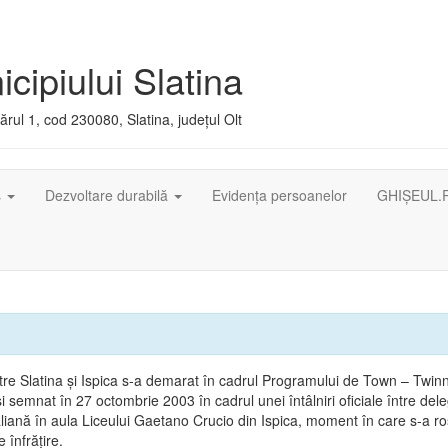
cipiului Slatina
rul 1, cod 230080, Slatina, județul Olt
ș
Dezvoltare durabilă
Evidența persoanelor
GHIȘEUL.
intre Slatina şi Ispica s-a demarat în cadrul Programului de Town – Twin
 şi semnat în 27 octombrie 2003 în cadrul unei întâlniri oficiale între dele
liană în aula Liceului Gaetano Crucio din Ispica, moment în care s-a ros
 înfrăţire.