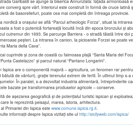
trada Garibaldi se ajunge la biserica Annunziata: faţada armonioasă es
 care converg spre vârf. Interiorul este construit în formă de cruce latină 
pletă de basoreliefuri, poate cea mai completă din întreaga provincie.
a nordică a oraşului se află “Parcul arheologic Forza”, situat la intrare
easta a fost o putenică fortareaţă locuită încă din epoca bronzului şi a
ul cutremur din 1693. Se parcurge Barriera - o stradă tăiată între doi 
meroase peşteri. La intrarea în canion, la picioarele Forzei se poate v
nta Maria della Cava”.
picai cuprinde şi zona de coastă cu faimoasa plajă “Santa Maria del Foca
“Punta Castelazzo” şi parcul natural “Pantano Longarini”.
 Ispica are o componentă majoră – agricultura, un fenomen rar pentru 
 bătută de vânturi), graţie terenului extrem de fertil. În ultimul timp s-a
gumelor. În paralel, s-a dezvoltat industria alimentară, întreprinderile 
 cele bazate pe transformarea produselor agricole – conserve.
ită de aşezarea geografică şi de potenţialul turistic ispican şi exploatea
care le reprezintă peisajul, marea, istoria, arhitectura.
l al Primariei din Ispica este
www.comune.ispica.rg.it
.
lte informaţii despre Ispica vizitaţi site-ul
http://sicilyweb.com/ispica/