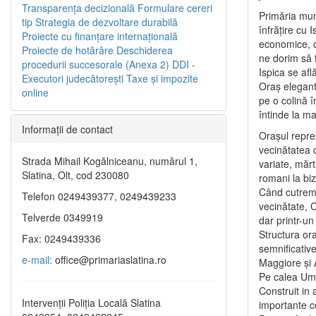
Transparenţa decizională
Formulare cereri
Primăria muni
tip
Strategia de dezvoltare durabilă
înfrăţire cu 
Proiecte cu finanţare internaţională
economice, c
Proiecte de hotărâre
Deschiderea
ne dorim să 
procedurii succesorale (Anexa 2)
DDI -
Ispica se afl
Executori judecătorești
Taxe şi impozite
Oraş elegant 
online
pe o colină 
întinde la ma
Informaţii de contact
Oraşul reprez
vecinătatea 
Strada Mihail Kogălniceanu, numărul 1,
variate, mărtu
Slatina, Olt, cod 230080
romani la biz
Când cutremu
Telefon 0249439377, 0249439233
vecinătate, 
Telverde 0349919
dar printr-un
Structura ora
Fax: 0249439336
semnificative
e-mail:
office@primariaslatina.ro
Maggiore şi 
Pe calea Umb
Construit in 
Intervenții Poliția Locală Slatina
importante con