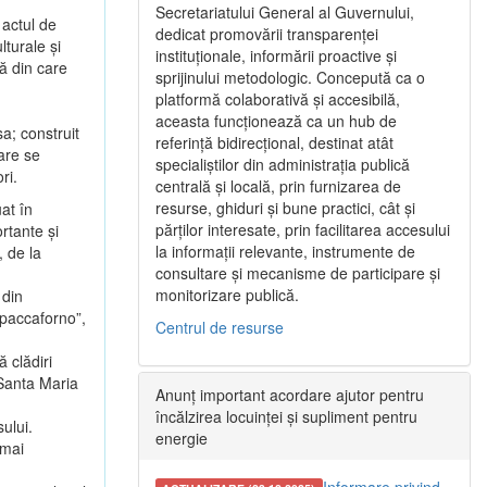
Secretariatului General al Guvernului,
 actul de
dedicat promovării transparenței
lturale şi
instituționale, informării proactive și
ă din care
sprijinului metodologic. Concepută ca o
platformă colaborativă și accesibilă,
aceasta funcționează ca un hub de
a; construit
referință bidirecțional, destinat atât
are se
specialiștilor din administrația publică
ri.
centrală și locală, prin furnizarea de
resurse, ghiduri și bune practici, cât și
at în
părților interesate, prin facilitarea accesului
rtante şi
la informații relevante, instrumente de
, de la
consultare și mecanisme de participare și
monitorizare publică.
 din
paccaforno”,
Centrul de resurse
 clădiri
 Santa Maria
Anunț important acordare ajutor pentru
încălzirea locuinței și supliment pentru
ului.
energie
 mai