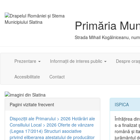
Primăria Muni
Strada Mihail Kogălniceanu, numă
Prezentare
Informații de interes public
Despre ora
Accesibilitate
Contact
Pagini vizitate frecvent
ISPICA
Dispoziţii ale Primarului > 2026
Hotărâri ale
Înfrăţirea d
Consiliului Local > 2026
Oferte de vânzare
s-a finalizat
(Legea 17/2014)
Structuri asociative
română şi ita
privind eliberarea atestatului de producător
jurământul de