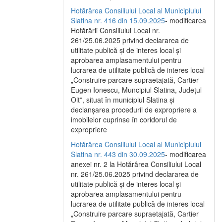
Hotărârea Consiliului Local al Municipiului
Slatina nr. 416 din 15.09.2025
- modificarea
Hotărârii Consiliului Local nr.
261/25.06.2025 privind declararea de
utilitate publică și de interes local și
aprobarea amplasamentului pentru
lucrarea de utilitate publică de interes local
„Construire parcare supraetajată, Cartier
Eugen Ionescu, Muncipiul Slatina, Județul
Olt”, situat în municipiul Slatina și
declanșarea procedurii de expropriere a
imobilelor cuprinse în coridorul de
expropriere
Hotărârea Consiliului Local al Municipiului
Slatina nr. 443 din 30.09.2025
- modificarea
anexei nr. 2 la Hotărârea Consiliului Local
nr. 261/25.06.2025 privind declararea de
utilitate publică şi de interes local şi
aprobarea amplasamentului pentru
lucrarea de utilitate publică de interes local
„Construire parcare supraetajată, Cartier