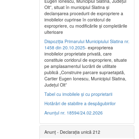
Eugen Ionescu, Muncipiul Slatina, Judeţul
Olt”, situat în municipiul Slatina şi
declanşarea procedurii de expropriere a
imobilelor cuprinse în coridorul de
expropriere, cu modificările şi completările
ulterioare
Dispoziția Primarului Municipiului Slatina nr.
1458 din 20.10.2025
- exproprierea
imobilelor proprietate privată, care
constituie coridorul de expropriere, situate
pe amplasamentul lucrării de utilitate
publică „Construire parcare supraetajată,
Cartier Eugen Ionescu, Municipiul Slatina,
Județul Olt”
Tabel cu imobilele și cu proprietarii
Hotărâri de stabilire a despăgubirilor
Anunțul nr. 18594/24.02.2026
Anunț - Declarația unică 212