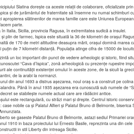
cipiului Slatina doreşte ca aceste relaţii de colaborare, oficializate prin
Ispica şi de jurământul de fraternitate să însemne nu numai schimburi cu
i apropierea slătinenilor de marea familie care este Uniunea European
facem parte.
ă în Italia, Sicilia, provincia Ragusa, în extremitatea sudică a insulei.
şi plin de farmec, Ispica este situată la 36 de kilometri de oraşul Ragus
înaltă de 170 de metri altitudine deasupra mării, oraşul domină marea c
i puţin de 7 kilometri distanţă. Populaţia atinge cifra de 15000 de locuito
intă un loc important din punct de vedere arheologic şi istoric, fiind situ
cunoscutei “Cava d’Ispica”, zonă arheologică cu prezenţe rupestre impo
rii ale continuităţii existenţei omului în aceste zone, de la siculi la greci
antini, de la arabi la normanzi.
rul din anul 1693 a distrus aşezarea, noul oraş s-a construit pe colina
Calandra. Până în anul 1935 aşezarea era cunoscută sub numele de “S
 decret se stabileşte numele actual care are rădăcini antice.
şului este rectangulară, cu străzi mari şi drepte. Centrul istoric conservă
: case nobile ca şi Palatul Alfieri şi Palatul Bruno di Belmonte, biserica
Annunziata.
erto se gaseste Palatul Bruno di Belmonte, astazi sediul Primariei oras
anul 1910 in baza proiectului lui Ernesto Basile, reprezinta una din cele
structii in stil Liberty din intreaga Sicilie.