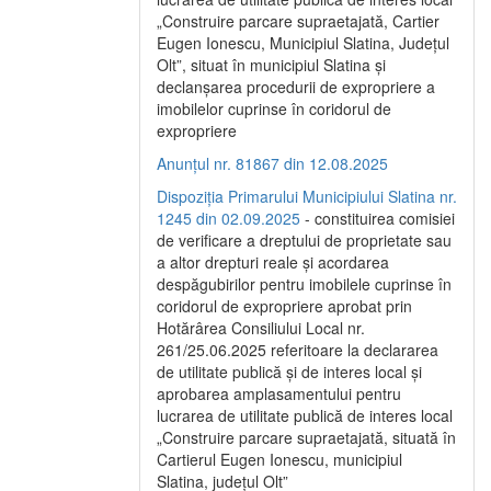
„Construire parcare supraetajată, Cartier
Eugen Ionescu, Municipiul Slatina, Județul
Olt”, situat în municipiul Slatina și
declanșarea procedurii de expropriere a
imobilelor cuprinse în coridorul de
expropriere
Anunțul nr. 81867 din 12.08.2025
Dispoziția Primarului Municipiului Slatina nr.
1245 din 02.09.2025
- constituirea comisiei
de verificare a dreptului de proprietate sau
a altor drepturi reale și acordarea
despăgubirilor pentru imobilele cuprinse în
coridorul de expropriere aprobat prin
Hotărârea Consiliului Local nr.
261/25.06.2025 referitoare la declararea
de utilitate publică și de interes local și
aprobarea amplasamentului pentru
lucrarea de utilitate publică de interes local
„Construire parcare supraetajată, situată în
Cartierul Eugen Ionescu, municipiul
Slatina, județul Olt”