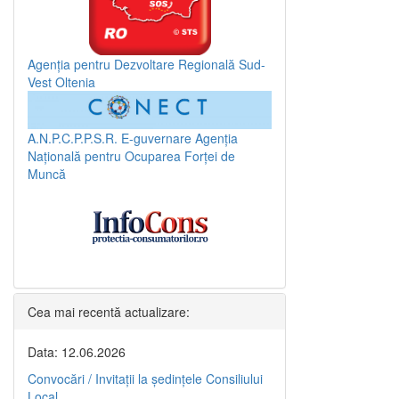
Agenția pentru Dezvoltare Regională Sud-
Vest Oltenia
A.N.P.C.P.P.S.R.
E-guvernare
Agenția
Națională pentru Ocuparea Forței de
Muncă
Cea mai recentă actualizare:
Data: 12.06.2026
Convocări / Invitaţii la şedinţele Consiliului
Local