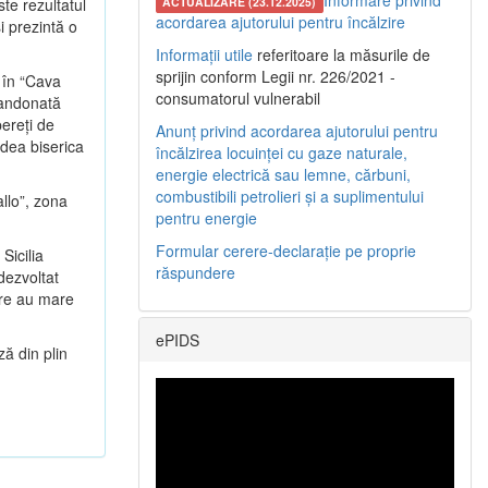
Informare privind
te rezultatul
ACTUALIZARE (23.12.2025)
acordarea ajutorului pentru încălzire
şi prezintă o
Informații utile
referitoare la măsurile de
sprijin conform Legii nr. 226/2021 -
a în “Cava
consumatorul vulnerabil
bandonată
pereţi de
Anunț privind acordarea ajutorului pentru
edea biserica
încălzirea locuinței cu gaze naturale,
energie electrică sau lemne, cărbuni,
combustibili petrolieri și a suplimentului
llo”, zona
pentru energie
Formular cerere-declarație pe proprie
Sicilia
răspundere
 dezvoltat
care au mare
ePIDS
ză din plin