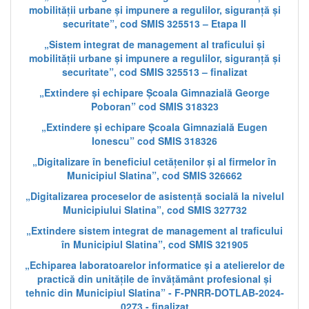
mobilității urbane și impunere a regulilor, siguranță și
securitate”, cod SMIS 325513 – Etapa II
„Sistem integrat de management al traficului și
mobilității urbane și impunere a regulilor, siguranță și
securitate”, cod SMIS 325513 – finalizat
„Extindere și echipare Școala Gimnazială George
Poboran” cod SMIS 318323
„Extindere și echipare Școala Gimnazială Eugen
Ionescu” cod SMIS 318326
„Digitalizare în beneficiul cetățenilor și al firmelor în
Municipiul Slatina”, cod SMIS 326662
„Digitalizarea proceselor de asistență socială la nivelul
Municipiului Slatina”, cod SMIS 327732
„Extindere sistem integrat de management al traficului
în Municipiul Slatina”, cod SMIS 321905
„Echiparea laboratoarelor informatice și a atelierelor de
practică din unitățile de învățământ profesional și
tehnic din Municipiul Slatina” - F-PNRR-DOTLAB-2024-
0273 - finalizat