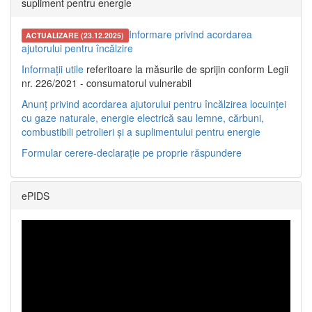
supliment pentru energie
Informare privind acordarea
ACTUALIZARE (23.12.2025)
ajutorului pentru încălzire
Informații utile
referitoare la măsurile de sprijin conform Legii
nr. 226/2021 - consumatorul vulnerabil
Anunț privind acordarea ajutorului pentru încălzirea locuinței
cu gaze naturale, energie electrică sau lemne, cărbuni,
combustibili petrolieri și a suplimentului pentru energie
Formular cerere-declarație pe proprie răspundere
ePIDS