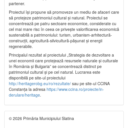
partener.
Proiectul își propune să promoveze un mediu de afaceri care
să protejeze patrimoniul cultural și natural. Proiectul se
concentrează pe patru sectoare economice, considerate cu
cel mai mare risc în ceea ce privește valorificarea economică
sustenabilă a patrimoniului: turism, urbanism-arhitectură-
construcții, agricultură-silvicultură-pășunat și energii
regenerabile.
Principalul rezultat al proiectului „Strategia de dezvoltare a
unei economii care protejează resursele naturale și culturale
în România și Bulgaria” se concentrează distinct pe
patrimoniul cultural și pe cel natural. Lucrarea este
disponibilă pe site-ul proiectului
http://heritagerobg.eu/ro/rezultate/
sau pe site-ul CCINA
Constanța la adresa
https://www.ccina.ro/proiecte/in-
derulare/heritage
.
© 2026 Primăria Municipiului Slatina