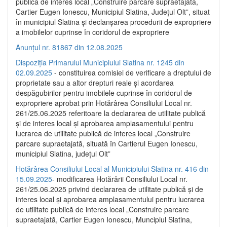
publică de interes local „Construire parcare supraetajată,
Cartier Eugen Ionescu, Municipiul Slatina, Județul Olt”, situat
în municipiul Slatina și declanșarea procedurii de expropriere
a imobilelor cuprinse în coridorul de expropriere
Anunțul nr. 81867 din 12.08.2025
Dispoziția Primarului Municipiului Slatina nr. 1245 din
02.09.2025
- constituirea comisiei de verificare a dreptului de
proprietate sau a altor drepturi reale și acordarea
despăgubirilor pentru imobilele cuprinse în coridorul de
expropriere aprobat prin Hotărârea Consiliului Local nr.
261/25.06.2025 referitoare la declararea de utilitate publică
și de interes local și aprobarea amplasamentului pentru
lucrarea de utilitate publică de interes local „Construire
parcare supraetajată, situată în Cartierul Eugen Ionescu,
municipiul Slatina, județul Olt”
Hotărârea Consiliului Local al Municipiului Slatina nr. 416 din
15.09.2025
- modificarea Hotărârii Consiliului Local nr.
261/25.06.2025 privind declararea de utilitate publică și de
interes local și aprobarea amplasamentului pentru lucrarea
de utilitate publică de interes local „Construire parcare
supraetajată, Cartier Eugen Ionescu, Muncipiul Slatina,