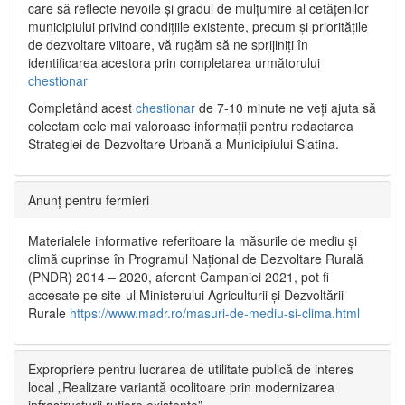
care să reflecte nevoile și gradul de mulțumire al cetățenilor
municipiului privind condițiile existente, precum și prioritățile
de dezvoltare viitoare, vă rugăm să ne sprijiniți în
identificarea acestora prin completarea următorului
chestionar
Completând acest
chestionar
de 7-10 minute ne veți ajuta să
colectam cele mai valoroase informații pentru redactarea
Strategiei de Dezvoltare Urbană a Municipiului Slatina.
Anunț pentru fermieri
Materialele informative referitoare la măsurile de mediu și
climă cuprinse în Programul Național de Dezvoltare Rurală
(PNDR) 2014 – 2020, aferent Campaniei 2021, pot fi
accesate pe site-ul Ministerului Agriculturii și Dezvoltării
Rurale
https://www.madr.ro/masuri-de-mediu-si-clima.html
Expropriere pentru lucrarea de utilitate publică de interes
local „Realizare variantă ocolitoare prin modernizarea