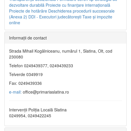
dezvoltare durabilă
Proiecte cu finanţare internaţională
Proiecte de hotărâre
Deschiderea procedurii succesorale
(Anexa 2)
DDI - Executori judecătorești
Taxe şi impozite
online
Informaţii de contact
Strada Mihail Kogălniceanu, numărul 1, Slatina, Olt, cod
230080
Telefon 0249439377, 0249439233
Telverde 0349919
Fax: 0249439336
e-mail:
office@primariaslatina.ro
Intervenții Poliția Locală Slatina
0249954, 0249422245