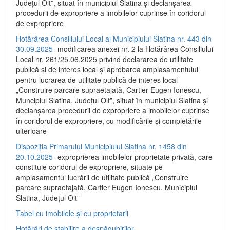
Județul Olt”, situat în municipiul Slatina și declanșarea
procedurii de expropriere a imobilelor cuprinse în coridorul
de expropriere
Hotărârea Consiliului Local al Municipiului Slatina nr. 443 din
30.09.2025
- modificarea anexei nr. 2 la Hotărârea Consiliului
Local nr. 261/25.06.2025 privind declararea de utilitate
publică şi de interes local şi aprobarea amplasamentului
pentru lucrarea de utilitate publică de interes local
„Construire parcare supraetajată, Cartier Eugen Ionescu,
Muncipiul Slatina, Judeţul Olt”, situat în municipiul Slatina şi
declanşarea procedurii de expropriere a imobilelor cuprinse
în coridorul de expropriere, cu modificările şi completările
ulterioare
Dispoziția Primarului Municipiului Slatina nr. 1458 din
20.10.2025
- exproprierea imobilelor proprietate privată, care
constituie coridorul de expropriere, situate pe
amplasamentul lucrării de utilitate publică „Construire
parcare supraetajată, Cartier Eugen Ionescu, Municipiul
Slatina, Județul Olt”
Tabel cu imobilele și cu proprietarii
Hotărâri de stabilire a despăgubirilor