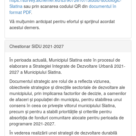
https://survey.alchemer.eu/s3/90726107/Studiu-sociologic-
Slatina
sau prin scanarea codului QR din
documentul în
format PDF
.
Vă mulţumim anticipat pentru efortul şi sprijinul acordat
acestui demers.
Chestionar SIDU 2021-2027
În perioada actuală, Municipiul Slatina este în procesul de
elaborare a Strategiei Integrate de Dezvoltare Urbană 2021‐
2027 a Municipiului Slatina.
Documentul strategic are rolul de a reflecta viziunea,
obiectivele strategice și direcțiile sectoriale de dezvoltare ale
municipiului, prin implicarea factorilor de decizie, a oamenilor
de afaceri și populației din municipiu, pentru stabilirea unui
consens în ceea ce privește viitorul municipiului Slatina,
precum și pentru a stabili prioritățile și criteriile pentru
absorbția de fonduri comunitare alocate pentru perioada de
programare 2021-2027.
În vederea realizării unei strategii de dezvoltare durabilă