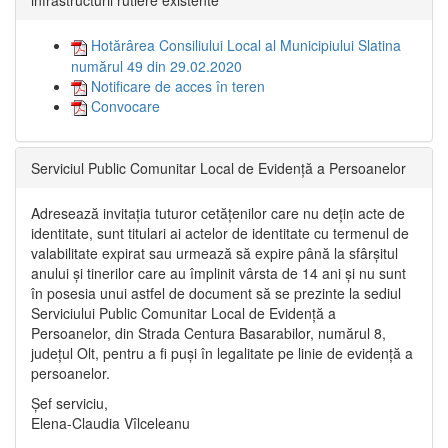
infrastructurii rutiere existente”
Hotărârea Consiliului Local al Municipiului Slatina
numărul 49 din 29.02.2020
Notificare de acces în teren
Convocare
Serviciul Public Comunitar Local de Evidență a Persoanelor
Adresează invitația tuturor cetățenilor care nu dețin acte de
identitate, sunt titulari ai actelor de identitate cu termenul de
valabilitate expirat sau urmează să expire până la sfârșitul
anului și tinerilor care au împlinit vârsta de 14 ani și nu sunt
în posesia unui astfel de document să se prezinte la sediul
Serviciului Public Comunitar Local de Evidență a
Persoanelor, din Strada Centura Basarabilor, numărul 8,
județul Olt, pentru a fi puși în legalitate pe linie de evidență a
persoanelor.
Șef serviciu,
Elena-Claudia Vîlceleanu