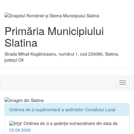
Primăria Municipiului
Slatina
Strada Mihail Kogălniceanu, numărul 1, cod 230080, Slatina,
județul Olt
Activ
sau
dezac
meniu
Ordinea de zi suplimentară a ședințelor Consiliului Local
Ordinea de zi a şedinţei extraordinare din data de
03.08.2026