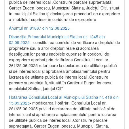
publică de interes local „Construire parcare supraetajată,
Cartier Eugen Ionescu, Municipiul Slatina, Județul Olt”, situat
în municipiul Slatina și declanșarea procedurii de expropriere
a imobilelor cuprinse în coridorul de expropriere
Anunțul nr. 81867 din 12.08.2025
Dispoziția Primarului Municipiului Slatina nr. 1245 din
02.09.2025
- constituirea comisiei de verificare a dreptului de
proprietate sau a altor drepturi reale și acordarea
despăgubirilor pentru imobilele cuprinse în coridorul de
expropriere aprobat prin Hotărârea Consiliului Local nr.
261/25.06.2025 referitoare la declararea de utilitate publică
și de interes local și aprobarea amplasamentului pentru
lucrarea de utilitate publică de interes local „Construire
parcare supraetajată, situată în Cartierul Eugen Ionescu,
municipiul Slatina, județul Olt”
Hotărârea Consiliului Local al Municipiului Slatina nr. 416 din
15.09.2025
- modificarea Hotărârii Consiliului Local nr.
261/25.06.2025 privind declararea de utilitate publică și de
interes local și aprobarea amplasamentului pentru lucrarea
de utilitate publică de interes local „Construire parcare
supraetajată, Cartier Eugen Ionescu, Muncipiul Slatina,