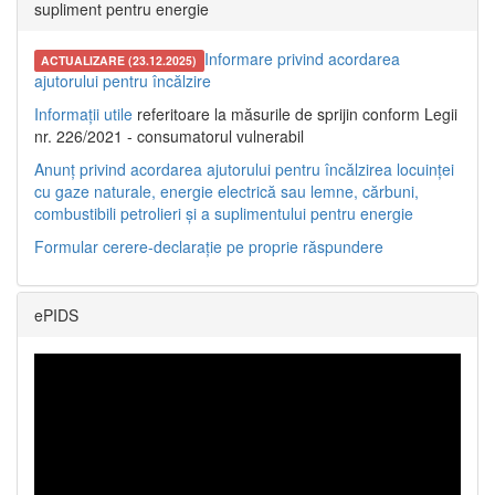
supliment pentru energie
Informare privind acordarea
ACTUALIZARE (23.12.2025)
ajutorului pentru încălzire
Informații utile
referitoare la măsurile de sprijin conform Legii
nr. 226/2021 - consumatorul vulnerabil
Anunț privind acordarea ajutorului pentru încălzirea locuinței
cu gaze naturale, energie electrică sau lemne, cărbuni,
combustibili petrolieri și a suplimentului pentru energie
Formular cerere-declarație pe proprie răspundere
ePIDS