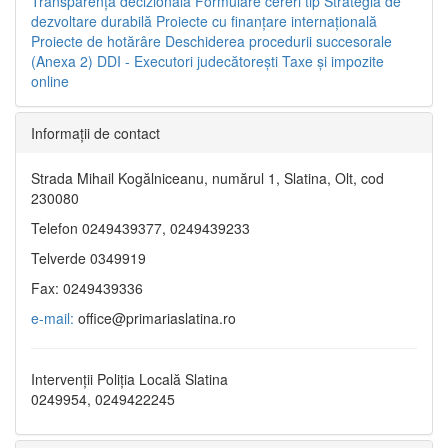
Transparenţa decizională
Formulare cereri tip
Strategia de
dezvoltare durabilă
Proiecte cu finanţare internaţională
Proiecte de hotărâre
Deschiderea procedurii succesorale
(Anexa 2)
DDI - Executori judecătorești
Taxe şi impozite
online
Informaţii de contact
Strada Mihail Kogălniceanu, numărul 1, Slatina, Olt, cod
230080
Telefon 0249439377, 0249439233
Telverde 0349919
Fax: 0249439336
e-mail:
office@primariaslatina.ro
Intervenții Poliția Locală Slatina
0249954, 0249422245