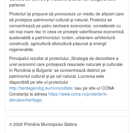
partener.
Proiectul își propune să promoveze un mediu de afaceri care
să protejeze patrimoniul cultural și natural. Proiectul se
concentrează pe patru sectoare economice, considerate cu
cel mai mare risc în ceea ce privește valorificarea economică
sustenabilă a patrimoniului: turism, urbanism-arhitectură-
construcții, agricultură-silvicultură-pășunat și energii
regenerabile.
Principalul rezultat al proiectului „Strategia de dezvoltare a
unei economii care protejează resursele naturale și culturale
în România și Bulgaria” se concentrează distinct pe
patrimoniul cultural și pe cel natural. Lucrarea este
disponibilă pe site-ul proiectului
http://heritagerobg.eu/ro/rezultate/
sau pe site-ul CCINA
Constanța la adresa
https://www.ccina.ro/proiecte/in-
derulare/heritage
.
© 2026 Primăria Municipiului Slatina