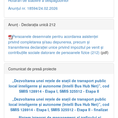
Hotărâri de stabilire a despăgubirilor
Anunțul nr. 18594/24.02.2026
Anunț - Declarația unică 212
Persoanele desemnate pentru acordarea asistenței
privind completarea și/sau depunerea, precum și
transmiterea declarației unice privind impozitul pe venit și
contribuțiile sociale datorare de persoanele fizice (212)
(pdf)
Comunicat de presă proiecte
„Dezvoltarea unei rețele de stații de transport public
local inteligente și autonome (Intelli Bus Hub Net)”, cod
SMIS 128914 - Etapa I, SMIS 325512 - Etapa II
„Dezvoltarea unei rețele de stații de transport public
local inteligente și autonome (Intelli Bus Hub Net)”, cod
SMIS 128914 - Etapa I, SMIS 325512 - Etapa II - finalizat
„Sistem integrat de management al traficului și