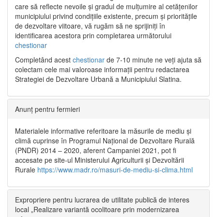
care să reflecte nevoile și gradul de mulțumire al cetățenilor
municipiului privind condițiile existente, precum și prioritățile
de dezvoltare viitoare, vă rugăm să ne sprijiniți în
identificarea acestora prin completarea următorului
chestionar
Completând acest
chestionar
de 7-10 minute ne veți ajuta să
colectam cele mai valoroase informații pentru redactarea
Strategiei de Dezvoltare Urbană a Municipiului Slatina.
Anunț pentru fermieri
Materialele informative referitoare la măsurile de mediu și
climă cuprinse în Programul Național de Dezvoltare Rurală
(PNDR) 2014 – 2020, aferent Campaniei 2021, pot fi
accesate pe site-ul Ministerului Agriculturii și Dezvoltării
Rurale
https://www.madr.ro/masuri-de-mediu-si-clima.html
Expropriere pentru lucrarea de utilitate publică de interes
local „Realizare variantă ocolitoare prin modernizarea