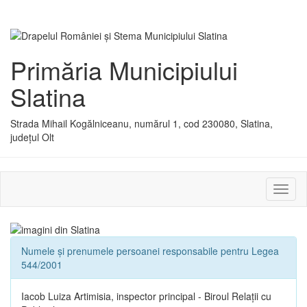
Primăria Municipiului
Slatina
Strada Mihail Kogălniceanu, numărul 1, cod 230080, Slatina,
județul Olt
Activ
sau
dezac
meniu
Numele și prenumele persoanei responsabile pentru Legea
544/2001
Iacob Luiza Artimisia, inspector principal - Biroul Relații cu