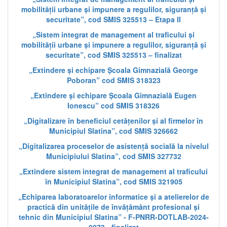
mobilității urbane și impunere a regulilor, siguranță și
securitate”, cod SMIS 325513 – Etapa II
„Sistem integrat de management al traficului și
mobilității urbane și impunere a regulilor, siguranță și
securitate”, cod SMIS 325513 – finalizat
„Extindere și echipare Școala Gimnazială George
Poboran” cod SMIS 318323
„Extindere și echipare Școala Gimnazială Eugen
Ionescu” cod SMIS 318326
„Digitalizare în beneficiul cetățenilor și al firmelor în
Municipiul Slatina”, cod SMIS 326662
„Digitalizarea proceselor de asistență socială la nivelul
Municipiului Slatina”, cod SMIS 327732
„Extindere sistem integrat de management al traficului
în Municipiul Slatina”, cod SMIS 321905
„Echiparea laboratoarelor informatice și a atelierelor de
practică din unitățile de învățământ profesional și
tehnic din Municipiul Slatina” - F-PNRR-DOTLAB-2024-
0273 - finalizat