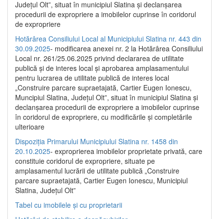
Județul Olt”, situat în municipiul Slatina și declanșarea
procedurii de expropriere a imobilelor cuprinse în coridorul
de expropriere
Hotărârea Consiliului Local al Municipiului Slatina nr. 443 din
30.09.2025
- modificarea anexei nr. 2 la Hotărârea Consiliului
Local nr. 261/25.06.2025 privind declararea de utilitate
publică şi de interes local şi aprobarea amplasamentului
pentru lucrarea de utilitate publică de interes local
„Construire parcare supraetajată, Cartier Eugen Ionescu,
Muncipiul Slatina, Judeţul Olt”, situat în municipiul Slatina şi
declanşarea procedurii de expropriere a imobilelor cuprinse
în coridorul de expropriere, cu modificările şi completările
ulterioare
Dispoziția Primarului Municipiului Slatina nr. 1458 din
20.10.2025
- exproprierea imobilelor proprietate privată, care
constituie coridorul de expropriere, situate pe
amplasamentul lucrării de utilitate publică „Construire
parcare supraetajată, Cartier Eugen Ionescu, Municipiul
Slatina, Județul Olt”
Tabel cu imobilele și cu proprietarii