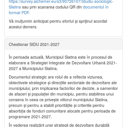
https://survey.alchemer.eu/s3/90726107/Studiu-sociologic-
Slatina
sau prin scanarea codului QR din
documentul în
format PDF
.
Vă mulţumim anticipat pentru efortul şi sprijinul acordat
acestui demers.
Chestionar SIDU 2021-2027
În perioada actuală, Municipiul Slatina este în procesul de
elaborare a Strategiei Integrate de Dezvoltare Urbană 2021‐
2027 a Municipiului Slatina.
Documentul strategic are rolul de a reflecta viziunea,
obiectivele strategice și direcțiile sectoriale de dezvoltare ale
municipiului, prin implicarea factorilor de decizie, a oamenilor
de afaceri și populației din municipiu, pentru stabilirea unui
consens în ceea ce privește viitorul municipiului Slatina,
precum și pentru a stabili prioritățile și criteriile pentru
absorbția de fonduri comunitare alocate pentru perioada de
programare 2021-2027.
În vederea realizării unei strategii de dezvoltare durabilă