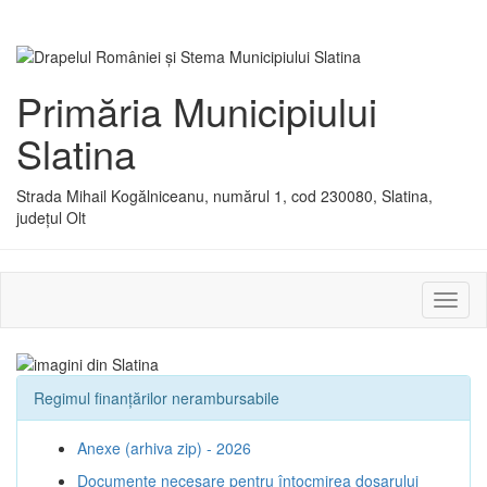
Primăria Municipiului
Slatina
Strada Mihail Kogălniceanu, numărul 1, cod 230080, Slatina,
județul Olt
Activ
sau
dezac
meniu
Regimul finanțărilor nerambursabile
Anexe (arhiva zip) - 2026
Documente necesare pentru întocmirea dosarului