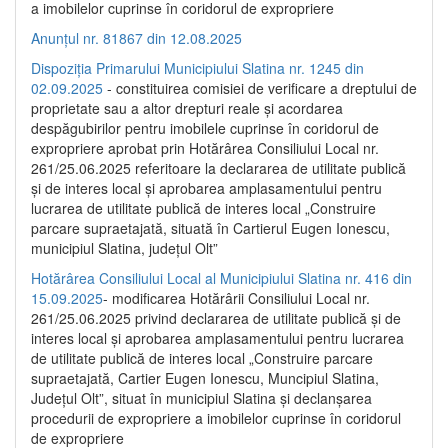
a imobilelor cuprinse în coridorul de expropriere
Anunțul nr. 81867 din 12.08.2025
Dispoziția Primarului Municipiului Slatina nr. 1245 din
02.09.2025
- constituirea comisiei de verificare a dreptului de
proprietate sau a altor drepturi reale și acordarea
despăgubirilor pentru imobilele cuprinse în coridorul de
expropriere aprobat prin Hotărârea Consiliului Local nr.
261/25.06.2025 referitoare la declararea de utilitate publică
și de interes local și aprobarea amplasamentului pentru
lucrarea de utilitate publică de interes local „Construire
parcare supraetajată, situată în Cartierul Eugen Ionescu,
municipiul Slatina, județul Olt”
Hotărârea Consiliului Local al Municipiului Slatina nr. 416 din
15.09.2025
- modificarea Hotărârii Consiliului Local nr.
261/25.06.2025 privind declararea de utilitate publică și de
interes local și aprobarea amplasamentului pentru lucrarea
de utilitate publică de interes local „Construire parcare
supraetajată, Cartier Eugen Ionescu, Muncipiul Slatina,
Județul Olt”, situat în municipiul Slatina și declanșarea
procedurii de expropriere a imobilelor cuprinse în coridorul
de expropriere