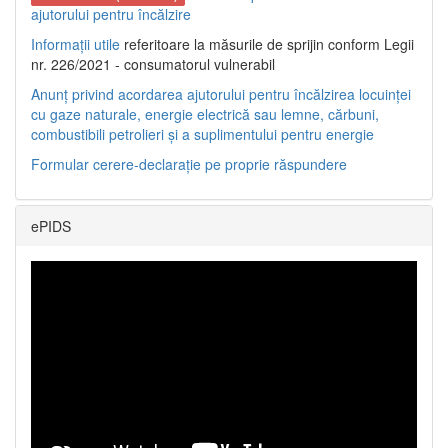
ajutorului pentru încălzire
Informații utile
referitoare la măsurile de sprijin conform Legii
nr. 226/2021 - consumatorul vulnerabil
Anunț privind acordarea ajutorului pentru încălzirea locuinței
cu gaze naturale, energie electrică sau lemne, cărbuni,
combustibili petrolieri și a suplimentului pentru energie
Formular cerere-declarație pe proprie răspundere
ePIDS