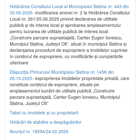
Hotărârea Consiliului Local al Municipiului Slatina nr. 443 din
30.09.2025
- modificarea anexei nr. 2 la Hotărârea Consiliului
Local nr. 261/25.06.2025 privind declararea de utilitate
publică şi de interes local şi aprobarea amplasamentului
pentru lucrarea de utilitate publică de interes local
„Construire parcare supraetajată, Cartier Eugen Ionescu,
Muncipiul Slatina, Judeţul Olt”, situat în municipiul Slatina şi
declanşarea procedurii de expropriere a imobilelor cuprinse
în coridorul de expropriere, cu modificările şi completările
ulterioare
Dispoziția Primarului Municipiului Slatina nr. 1458 din
20.10.2025
- exproprierea imobilelor proprietate privată, care
constituie coridorul de expropriere, situate pe
amplasamentul lucrării de utilitate publică „Construire
parcare supraetajată, Cartier Eugen Ionescu, Municipiul
Slatina, Județul Olt”
Tabel cu imobilele și cu proprietarii
Hotărâri de stabilire a despăgubirilor
Anunțul nr. 18594/24.02.2026