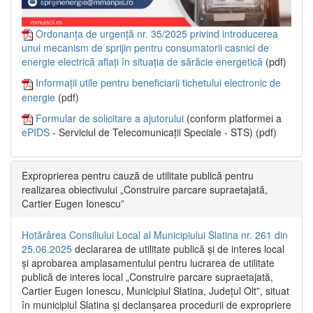
Ordonanța de urgență nr. 35/2025 privind introducerea
unui mecanism de sprijin pentru consumatorii casnici de
energie electrică aflați în situația de sărăcie energetică
(pdf)
Informații utile pentru beneficiarii tichetului electronic de
energie
(pdf)
Formular de solicitare a ajutorului
(conform platformei a
ePIDS
- Serviciul de Telecomunicații Speciale - STS) (pdf)
Exproprierea pentru cauză de utilitate publică pentru
realizarea obiectivului „Construire parcare supraetajată,
Cartier Eugen Ionescu”
Hotărârea Consiliului Local al Municipiului Slatina nr. 261 din
25.06.2025
declararea de utilitate publică și de interes local
și aprobarea amplasamentului pentru lucrarea de utilitate
publică de interes local „Construire parcare supraetajată,
Cartier Eugen Ionescu, Municipiul Slatina, Județul Olt”, situat
în municipiul Slatina și declanșarea procedurii de expropriere