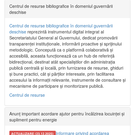
Centrul de resurse bibliografice în domeniul guvernării
deschise
Centrul de resurse bibliografice în domeniul guvernării
deschise
reprezintă instrumentul digital integrat al
Secretariatului General al Guvernului, dedicat promovării
transparenței instituționale, informării proactive și sprijinului
metodologic. Concepută ca o platformă colaborativă și
accesibilă, aceasta funcționează ca un hub de referință
bidirecțional, destinat atât specialiștilor din administrația
publică centrală și locală, prin furnizarea de resurse, ghiduri
și bune practici, cât și părților interesate, prin facilitarea
accesului la informații relevante, instrumente de consultare și
mecanisme de participare și monitorizare publică.
Centrul de resurse
Anunț important acordare ajutor pentru încălzirea locuinței și
supliment pentru energie
Informare privind acordarea
ACTUALIZARE (23.12.2025)