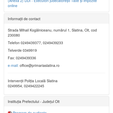
(Anexa 2)
DDI - Executori judecătorești
Taxe şi impozite
online
Informaţii de contact
Strada Mihail Kogălniceanu, numărul 1, Slatina, Olt, cod
230080
Telefon 0249439377, 0249439233
Telverde 0349919
Fax: 0249439336
e-mail:
office@primariaslatina.ro
Intervenții Poliția Locală Slatina
0249954, 0249422245
Instituția Prefectului - Județul Olt
Program de audiențe