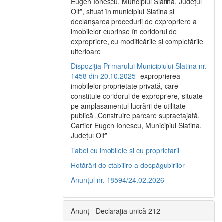
Eugen Ionescu, Muncipiul Slatina, Judeţul
Olt”, situat în municipiul Slatina şi
declanşarea procedurii de expropriere a
imobilelor cuprinse în coridorul de
expropriere, cu modificările şi completările
ulterioare
Dispoziția Primarului Municipiului Slatina nr.
1458 din 20.10.2025
- exproprierea
imobilelor proprietate privată, care
constituie coridorul de expropriere, situate
pe amplasamentul lucrării de utilitate
publică „Construire parcare supraetajată,
Cartier Eugen Ionescu, Municipiul Slatina,
Județul Olt”
Tabel cu imobilele și cu proprietarii
Hotărâri de stabilire a despăgubirilor
Anunțul nr. 18594/24.02.2026
Anunț - Declarația unică 212