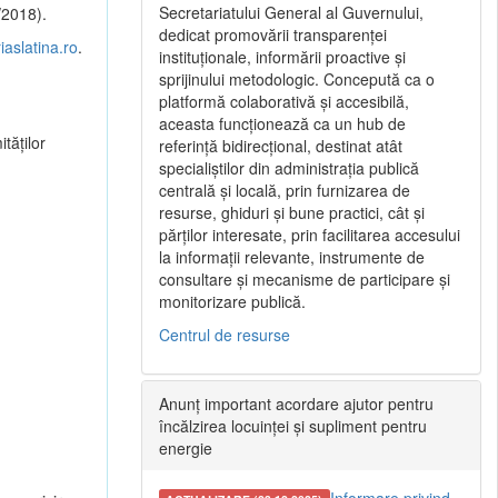
Secretariatului General al Guvernului,
/2018).
dedicat promovării transparenței
aslatina.ro
.
instituționale, informării proactive și
sprijinului metodologic. Concepută ca o
platformă colaborativă și accesibilă,
aceasta funcționează ca un hub de
tăților
referință bidirecțional, destinat atât
specialiștilor din administrația publică
centrală și locală, prin furnizarea de
resurse, ghiduri și bune practici, cât și
părților interesate, prin facilitarea accesului
la informații relevante, instrumente de
consultare și mecanisme de participare și
monitorizare publică.
Centrul de resurse
Anunț important acordare ajutor pentru
încălzirea locuinței și supliment pentru
energie