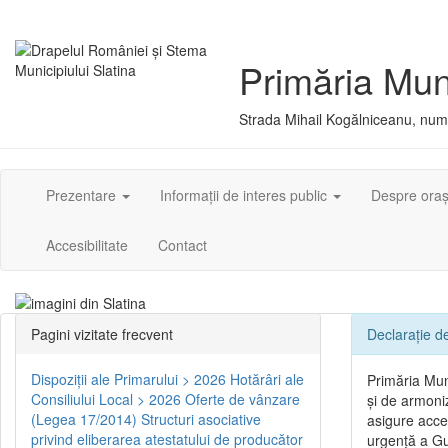
Primăria Muni
Strada Mihail Kogălniceanu, numă
Prezentare
Informații de interes public
Despre ora
Accesibilitate
Contact
Pagini vizitate frecvent
Declarație de
Dispoziţii ale Primarului > 2026
Hotărâri ale
Primăria Muni
Consiliului Local > 2026
Oferte de vânzare
și de armoniz
(Legea 17/2014)
Structuri asociative
asigure acces
privind eliberarea atestatului de producător
urgență a Guv