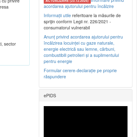
Informare privind
 cu privire
ACTUALIZARE (23.12.2025)
acordarea ajutorului pentru încălzire
dresa
Informații utile
referitoare la măsurile de
sprijin conform Legii nr. 226/2021 -
consumatorul vulnerabil
Anunț privind acordarea ajutorului pentru
încălzirea locuinței cu gaze naturale,
ti, sector
energie electrică sau lemne, cărbuni,
combustibili petrolieri și a suplimentului
pentru energie
Formular cerere-declarație pe proprie
răspundere
ePIDS