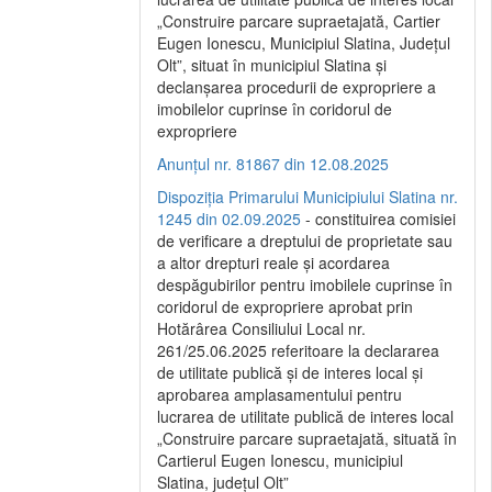
„Construire parcare supraetajată, Cartier
Eugen Ionescu, Municipiul Slatina, Județul
Olt”, situat în municipiul Slatina și
declanșarea procedurii de expropriere a
imobilelor cuprinse în coridorul de
expropriere
Anunțul nr. 81867 din 12.08.2025
Dispoziția Primarului Municipiului Slatina nr.
1245 din 02.09.2025
- constituirea comisiei
de verificare a dreptului de proprietate sau
a altor drepturi reale și acordarea
despăgubirilor pentru imobilele cuprinse în
coridorul de expropriere aprobat prin
Hotărârea Consiliului Local nr.
261/25.06.2025 referitoare la declararea
de utilitate publică și de interes local și
aprobarea amplasamentului pentru
lucrarea de utilitate publică de interes local
„Construire parcare supraetajată, situată în
Cartierul Eugen Ionescu, municipiul
Slatina, județul Olt”