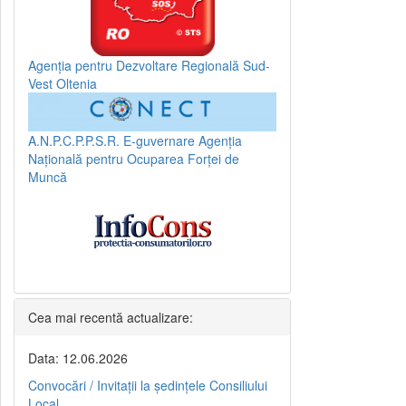
Agenția pentru Dezvoltare Regională Sud-
Vest Oltenia
A.N.P.C.P.P.S.R.
E-guvernare
Agenția
Națională pentru Ocuparea Forței de
Muncă
Cea mai recentă actualizare:
Data: 12.06.2026
Convocări / Invitaţii la şedinţele Consiliului
Local