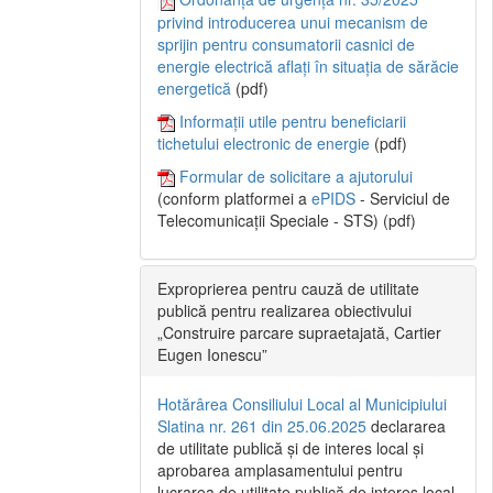
privind introducerea unui mecanism de
sprijin pentru consumatorii casnici de
energie electrică aflați în situația de sărăcie
energetică
(pdf)
Informații utile pentru beneficiarii
tichetului electronic de energie
(pdf)
Formular de solicitare a ajutorului
(conform platformei a
ePIDS
- Serviciul de
Telecomunicații Speciale - STS) (pdf)
Exproprierea pentru cauză de utilitate
publică pentru realizarea obiectivului
„Construire parcare supraetajată, Cartier
Eugen Ionescu”
Hotărârea Consiliului Local al Municipiului
Slatina nr. 261 din 25.06.2025
declararea
de utilitate publică și de interes local și
aprobarea amplasamentului pentru
lucrarea de utilitate publică de interes local