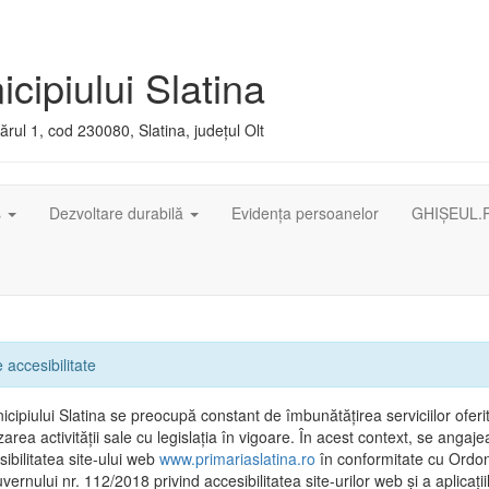
cipiului Slatina
rul 1, cod 230080, Slatina, județul Olt
ș
Dezvoltare durabilă
Evidența persoanelor
GHIȘEUL.
 accesibilitate
cipiului Slatina se preocupă constant de îmbunătățirea serviciilor oferit
area activității sale cu legislația în vigoare. În acest context, se angaj
ibilitatea site-ului web
www.primariaslatina.ro
în conformitate cu Ordo
ernului nr. 112/2018 privind accesibilitatea site-urilor web și a aplicații