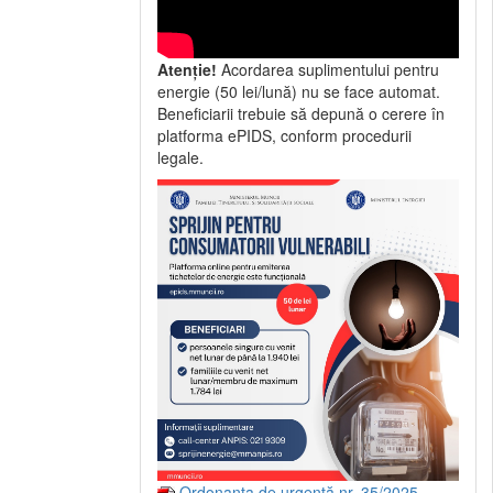
Atenție!
Acordarea suplimentului pentru
energie (50 lei/lună) nu se face automat.
Beneficiarii trebuie să depună o cerere în
platforma ePIDS, conform procedurii
legale.
Ordonanța de urgență nr. 35/2025