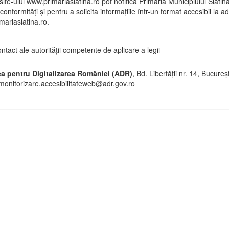
i site-ului www.primariaslatina.ro pot notifica Primăria Municipiului Slatina
conformități și pentru a solicita informațiile într-un format accesibil la a
mariaslatina.ro.
ntact ale autorităţii competente de aplicare a legii
ea pentru Digitalizarea României (ADR)
, Bd. Libertăţii nr. 14, Bucureş
 monitorizare.accesibilitateweb@adr.gov.ro