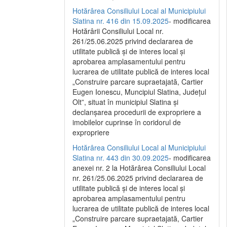
Hotărârea Consiliului Local al Municipiului
Slatina nr. 416 din 15.09.2025
- modificarea
Hotărârii Consiliului Local nr.
261/25.06.2025 privind declararea de
utilitate publică și de interes local și
aprobarea amplasamentului pentru
lucrarea de utilitate publică de interes local
„Construire parcare supraetajată, Cartier
Eugen Ionescu, Muncipiul Slatina, Județul
Olt”, situat în municipiul Slatina și
declanșarea procedurii de expropriere a
imobilelor cuprinse în coridorul de
expropriere
Hotărârea Consiliului Local al Municipiului
Slatina nr. 443 din 30.09.2025
- modificarea
anexei nr. 2 la Hotărârea Consiliului Local
nr. 261/25.06.2025 privind declararea de
utilitate publică şi de interes local şi
aprobarea amplasamentului pentru
lucrarea de utilitate publică de interes local
„Construire parcare supraetajată, Cartier