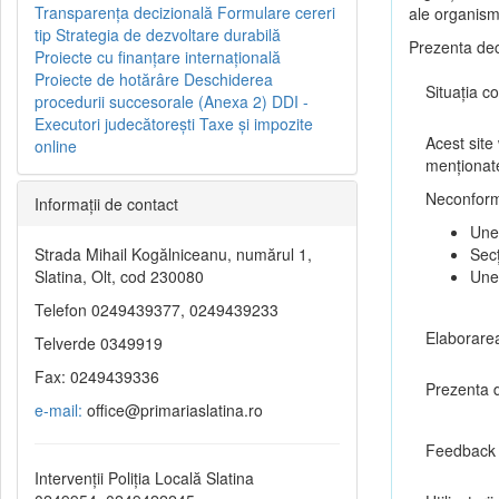
Transparenţa decizională
Formulare cereri
ale organism
tip
Strategia de dezvoltare durabilă
Prezenta dec
Proiecte cu finanţare internaţională
Proiecte de hotărâre
Deschiderea
Situația co
procedurii succesorale (Anexa 2)
DDI -
Executori judecătorești
Taxe şi impozite
Acest site
online
menționate
Neconformi
Informaţii de contact
Unel
Strada Mihail Kogălniceanu, numărul 1,
Secț
Slatina, Olt, cod 230080
Une
Telefon 0249439377, 0249439233
Elaborarea
Telverde 0349919
Fax: 0249439336
Prezenta d
e-mail:
office@primariaslatina.ro
Feedback 
Intervenții Poliția Locală Slatina