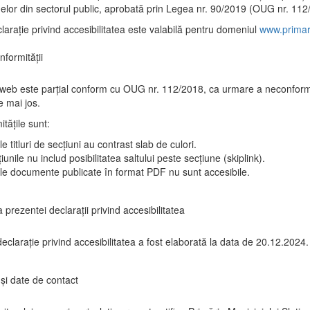
elor din sectorul public, aprobată prin Legea nr. 90/2019 (OUG nr. 112
larație privind accesibilitatea este valabilă pentru domeniul
www.primari
nformității
 web este parțial conform cu OUG nr. 112/2018, ca urmare a neconformi
 mai jos.
tățile sunt:
e titluri de secțiuni au contrast slab de culori.
iunile nu includ posibilitatea saltului peste secțiune (skiplink).
le documente publicate în format PDF nu sunt accesibile.
 prezentei declarații privind accesibilitatea
eclarație privind accesibilitatea a fost elaborată la data de 20.12.2024.
și date de contact