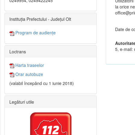
0249954, 0249422245
Utilizatori
la orice ne
office@pri
Instituția Prefectului - Județul Olt
Date de co
Program de audiențe
Autoritat
5, e-mail:
Loctrans
Harta traseelor
Orar autobuze
(valabil începând cu 1 iunie 2018)
Legături utile