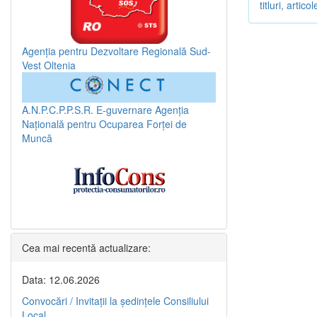
titluri, arti
Agenția pentru Dezvoltare Regională Sud-
Vest Oltenia
A.N.P.C.P.P.S.R.
E-guvernare
Agenția
Națională pentru Ocuparea Forței de
Muncă
Cea mai recentă actualizare:
Data: 12.06.2026
Convocări / Invitaţii la şedinţele Consiliului
Local