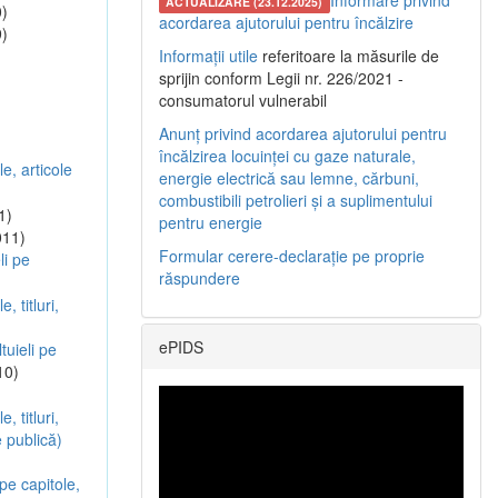
Informare privind
ACTUALIZARE (23.12.2025)
)
acordarea ajutorului pentru încălzire
)
Informații utile
referitoare la măsurile de
sprijin conform Legii nr. 226/2021 -
consumatorul vulnerabil
Anunț privind acordarea ajutorului pentru
încălzirea locuinței cu gaze naturale,
le, articole
energie electrică sau lemne, cărbuni,
combustibili petrolieri și a suplimentului
1)
pentru energie
011)
Formular cerere-declarație pe proprie
li pe
răspundere
, titluri,
ePIDS
tuieli pe
10)
, titluri,
e publică)
 pe capitole,