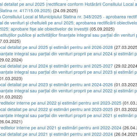
l detaliat pe anul 2025 (rectificare conform Hotărârii Consiliului Local a
 Slatina nr. 417/15.09.2025)
(24.09.2025)
Consiliului Local al Municipiului Slatina nr. 348/2025 - aprobarea rectifi
al de venituri și cheltuieli pe anul 2025; aprobarea rectificării obiectivelor
025; aprobare fișe ale obiectivelor de investții
(05.09.2025)
stituțiilor publice și activităților finanțate integral sau parțial din venituri
7.03.2025)
ocal detaliat pe anul 2025 și estimări pentru anii 2026-2028
(27.03.2025
anțate integral sau parțial din venituri proprii pe anul 2024 și estimări p
29.02.2024)
ocal detaliat pe anul 2024 și estimări pentru anii 2025-2027
(29.02.2024
anțate integral sau parțial din venituri proprii pe anul 2023 și estimări p
01.03.2023)
ocal detaliat pe anul 2023 și estimări pentru anii 2024-2026
(01.03.2023
anțate integral sau parțial din venituri proprii pe anul 2022 și estimări p
01.03.2022)
reditelor interne pe anul 2022 și estimări pentru anii 2023-2025
(01.03.
ocal detaliat pe anul 2022 și estimări pentru anii 2023-2025
(01.03.2022
anțate integral sau parțial din venituri proprii pe anul 2021 și estimări p
26.04.2021)
reditelor interne pe anul 2021 și estimări pentru anii 2022-2024
(26.04.
ocal detaliat pe anul 2021 și estimări pentru anii 2022-2024
(26.04.2021