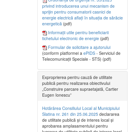
privind introducerea unui mecanism de
sprijin pentru consumatorii casnici de
energie electrică aflați în situația de sărăcie
energetică
(pdf)
Informații utile pentru beneficiarii
tichetului electronic de energie
(pdf)
Formular de solicitare a ajutorului
(conform platformei a
ePIDS
- Serviciul de
Telecomunicații Speciale - STS) (pdf)
Exproprierea pentru cauză de utilitate
publică pentru realizarea obiectivului
„Construire parcare supraetajată, Cartier
Eugen Ionescu”
Hotărârea Consiliului Local al Municipiului
Slatina nr. 261 din 25.06.2025
declararea
de utilitate publică și de interes local și
aprobarea amplasamentului pentru
lucrarea de utilitate publică de interes local