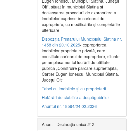
Eugen Ionescu, Muncipiul Slatina, Judeţul
Olt”, situat în municipiul Slatina şi
declanşarea procedurii de expropriere a
imobilelor cuprinse în coridorul de
expropriere, cu modificările şi completările
ulterioare
Dispoziția Primarului Municipiului Slatina nr.
1458 din 20.10.2025
- exproprierea
imobilelor proprietate privată, care
constituie coridorul de expropriere, situate
pe amplasamentul lucrării de utilitate
publică „Construire parcare supraetajată,
Cartier Eugen Ionescu, Municipiul Slatina,
Județul Olt”
Tabel cu imobilele și cu proprietarii
Hotărâri de stabilire a despăgubirilor
Anunțul nr. 18594/24.02.2026
Anunț - Declarația unică 212