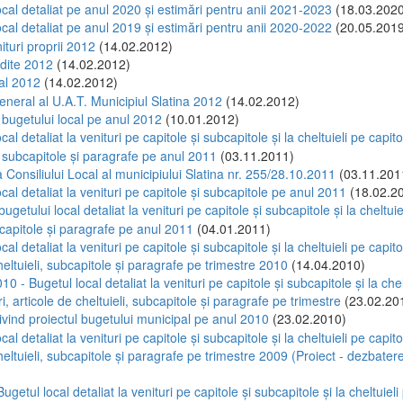
ocal detaliat pe anul 2020 și estimări pentru anii 2021-2023
(18.03.2020
ocal detaliat pe anul 2019 și estimări pentru anii 2020-2022
(20.05.2019
ituri proprii 2012
(14.02.2012)
dite 2012
(14.02.2012)
al 2012
(14.02.2012)
eneral al U.A.T. Municipiul Slatina 2012
(14.02.2012)
l bugetului local pe anul 2012
(10.01.2012)
cal detaliat la venituri pe capitole şi subcapitole şi la cheltuieli pe capito
, subcapitole şi paragrafe pe anul 2011
(03.11.2011)
 Consiliului Local al municipiului Slatina nr. 255/28.10.2011
(03.11.201
cal detaliat la venituri pe capitole şi subcapitole pe anul 2011
(18.02.2
bugetului local detaliat la venituri pe capitole şi subcapitole şi la cheltuie
bcapitole şi paragrafe pe anul 2011
(04.01.2011)
cal detaliat la venituri pe capitole şi subcapitole şi la cheltuieli pe capitole
heltuieli, subcapitole şi paragrafe pe trimestre 2010
(14.04.2010)
10 - Bugetul local detaliat la venituri pe capitole şi subcapitole şi la chel
uri, articole de cheltuieli, subcapitole şi paragrafe pe trimestre
(23.02.20
ivind proiectul bugetului municipal pe anul 2010
(23.02.2010)
cal detaliat la venituri pe capitole şi subcapitole şi la cheltuieli pe capitole
heltuieli, subcapitole şi paragrafe pe trimestre 2009 (Proiect - dezbater
)
Bugetul local detaliat la venituri pe capitole şi subcapitole şi la cheltuieli