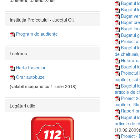
0249954, 0249422245
Bugetul l
Bugetul l
Buget ven
Instituția Prefectului - Județul Olt
Buget cre
Buget loc
Program de audiențe
Bugetul g
Proiect a
Bugetul lo
Loctrans
de cheltuieli
Hotărârea
Bugetul lo
Harta traseelor
Proiectul 
Orar autobuze
capitole, su
Bugetul lo
(valabil începând cu 1 iunie 2018)
articole de c
Proiect 20
capitole, titl
Legături utile
Raport pr
Bugetul lo
articole de c
(19.02.2009
Proiect - 