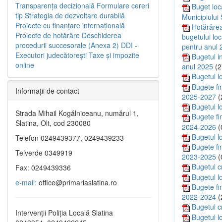
Transparenţa decizională
Formulare cereri
Buget loca
tip
Strategia de dezvoltare durabilă
Municipiului
Proiecte cu finanţare internaţională
Hotărârea 
Proiecte de hotărâre
Deschiderea
bugetului loc
procedurii succesorale (Anexa 2)
DDI -
pentru anul 2
Executori judecătorești
Taxe şi impozite
Bugetul in
online
anul 2025
(2
Bugetul l
Bugete fin
Informaţii de contact
2025-2027
(
Bugetul l
Strada Mihail Kogălniceanu, numărul 1,
Bugete fin
Slatina, Olt, cod 230080
2024-2026
(
Bugetul l
Telefon 0249439377, 0249439233
Bugete fin
Telverde 0349919
2023-2025
(
Bugetul c
Fax: 0249439336
Bugetul l
e-mail:
office@primariaslatina.ro
Bugete fin
2022-2024
(
Bugetul c
Intervenții Poliția Locală Slatina
Bugetul l