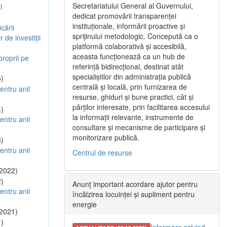
Secretariatului General al Guvernului,
l
dedicat promovării transparenței
instituționale, informării proactive și
cării
sprijinului metodologic. Concepută ca o
 de investiții
platformă colaborativă și accesibilă,
aceasta funcționează ca un hub de
 proprii pe
referință bidirecțional, destinat atât
specialiștilor din administrația publică
)
centrală și locală, prin furnizarea de
entru anii
resurse, ghiduri și bune practici, cât și
părților interesate, prin facilitarea accesului
)
la informații relevante, instrumente de
entru anii
consultare și mecanisme de participare și
monitorizare publică.
)
entru anii
Centrul de resurse
2022)
)
Anunț important acordare ajutor pentru
entru anii
încălzirea locuinței și supliment pentru
energie
2021)
)