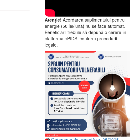
Atenție!
Acordarea suplimentului pentru
energie (50 lei/lună) nu se face automat.
Beneficiarii trebuie să depună o cerere în
platforma ePIDS, conform procedurii
legale.
Ordonanța de urgență nr. 35/2025