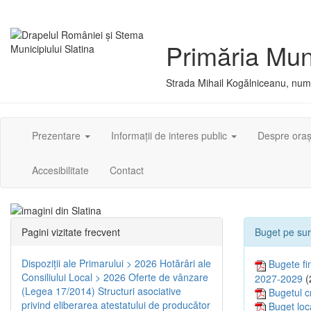
Primăria Muni
Strada Mihail Kogălniceanu, numă
Prezentare
Informații de interes public
Despre ora
Accesibilitate
Contact
Pagini vizitate frecvent
Buget pe sur
Dispoziţii ale Primarului > 2026
Hotărâri ale
Bugete fin
Consiliului Local > 2026
Oferte de vânzare
2027-2029
(
(Legea 17/2014)
Structuri asociative
Bugetul c
privind eliberarea atestatului de producător
Buget loc