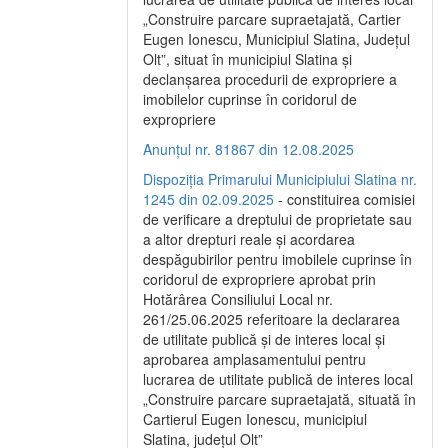
„Construire parcare supraetajată, Cartier
Eugen Ionescu, Municipiul Slatina, Județul
Olt”, situat în municipiul Slatina și
declanșarea procedurii de expropriere a
imobilelor cuprinse în coridorul de
expropriere
Anunțul nr. 81867 din 12.08.2025
Dispoziția Primarului Municipiului Slatina nr.
1245 din 02.09.2025
- constituirea comisiei
de verificare a dreptului de proprietate sau
a altor drepturi reale și acordarea
despăgubirilor pentru imobilele cuprinse în
coridorul de expropriere aprobat prin
Hotărârea Consiliului Local nr.
261/25.06.2025 referitoare la declararea
de utilitate publică și de interes local și
aprobarea amplasamentului pentru
lucrarea de utilitate publică de interes local
„Construire parcare supraetajată, situată în
Cartierul Eugen Ionescu, municipiul
Slatina, județul Olt”