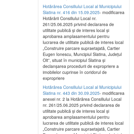
Hotărârea Consiliului Local al Municipiului
Slatina nr. 416 din 15.09.2025
- modificarea
Hotărârii Consiliului Local nr.
261/25.06.2025 privind declararea de
utilitate publică și de interes local și
aprobarea amplasamentului pentru
lucrarea de utilitate publică de interes local
„Construire parcare supraetajată, Cartier
Eugen Ionescu, Muncipiul Slatina, Județul
Olt”, situat în municipiul Slatina și
declanșarea procedurii de expropriere a
imobilelor cuprinse în coridorul de
expropriere
Hotărârea Consiliului Local al Municipiului
Slatina nr. 443 din 30.09.2025
- modificarea
anexei nr. 2 la Hotărârea Consiliului Local
nr. 261/25.06.2025 privind declararea de
utilitate publică şi de interes local şi
aprobarea amplasamentului pentru
lucrarea de utilitate publică de interes local
„Construire parcare supraetajată, Cartier