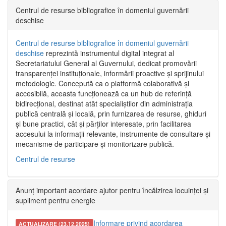
Centrul de resurse bibliografice în domeniul guvernării
deschise
Centrul de resurse bibliografice în domeniul guvernării
deschise
reprezintă instrumentul digital integrat al
Secretariatului General al Guvernului, dedicat promovării
transparenței instituționale, informării proactive și sprijinului
metodologic. Concepută ca o platformă colaborativă și
accesibilă, aceasta funcționează ca un hub de referință
bidirecțional, destinat atât specialiștilor din administrația
publică centrală și locală, prin furnizarea de resurse, ghiduri
și bune practici, cât și părților interesate, prin facilitarea
accesului la informații relevante, instrumente de consultare și
mecanisme de participare și monitorizare publică.
Centrul de resurse
Anunț important acordare ajutor pentru încălzirea locuinței și
supliment pentru energie
Informare privind acordarea
ACTUALIZARE (23.12.2025)