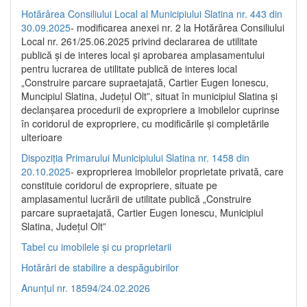
Hotărârea Consiliului Local al Municipiului Slatina nr. 443 din
30.09.2025
- modificarea anexei nr. 2 la Hotărârea Consiliului
Local nr. 261/25.06.2025 privind declararea de utilitate
publică şi de interes local şi aprobarea amplasamentului
pentru lucrarea de utilitate publică de interes local
„Construire parcare supraetajată, Cartier Eugen Ionescu,
Muncipiul Slatina, Judeţul Olt”, situat în municipiul Slatina şi
declanşarea procedurii de expropriere a imobilelor cuprinse
în coridorul de expropriere, cu modificările şi completările
ulterioare
Dispoziția Primarului Municipiului Slatina nr. 1458 din
20.10.2025
- exproprierea imobilelor proprietate privată, care
constituie coridorul de expropriere, situate pe
amplasamentul lucrării de utilitate publică „Construire
parcare supraetajată, Cartier Eugen Ionescu, Municipiul
Slatina, Județul Olt”
Tabel cu imobilele și cu proprietarii
Hotărâri de stabilire a despăgubirilor
Anunțul nr. 18594/24.02.2026