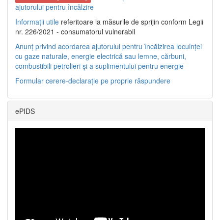
ajutorului pentru încălzire
Informații utile
referitoare la măsurile de sprijin conform Legii
nr. 226/2021 - consumatorul vulnerabil
Anunț privind acordarea ajutorului pentru încălzirea locuinței
cu gaze naturale, energie electrică sau lemne, cărbuni,
combustibili petrolieri și a suplimentului pentru energie
Formular cerere-declarație pe proprie răspundere
ePIDS