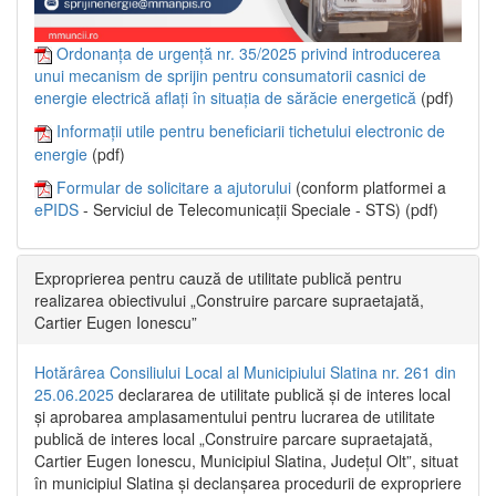
Ordonanța de urgență nr. 35/2025 privind introducerea
unui mecanism de sprijin pentru consumatorii casnici de
energie electrică aflați în situația de sărăcie energetică
(pdf)
Informații utile pentru beneficiarii tichetului electronic de
energie
(pdf)
Formular de solicitare a ajutorului
(conform platformei a
ePIDS
- Serviciul de Telecomunicații Speciale - STS) (pdf)
Exproprierea pentru cauză de utilitate publică pentru
realizarea obiectivului „Construire parcare supraetajată,
Cartier Eugen Ionescu”
Hotărârea Consiliului Local al Municipiului Slatina nr. 261 din
25.06.2025
declararea de utilitate publică și de interes local
și aprobarea amplasamentului pentru lucrarea de utilitate
publică de interes local „Construire parcare supraetajată,
Cartier Eugen Ionescu, Municipiul Slatina, Județul Olt”, situat
în municipiul Slatina și declanșarea procedurii de expropriere