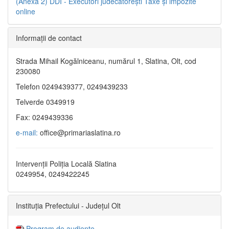
(Anexa 2)
DDI - Executori judecătorești
Taxe şi impozite
online
Informaţii de contact
Strada Mihail Kogălniceanu, numărul 1, Slatina, Olt, cod
230080
Telefon 0249439377, 0249439233
Telverde 0349919
Fax: 0249439336
e-mail:
office@primariaslatina.ro
Intervenții Poliția Locală Slatina
0249954, 0249422245
Instituția Prefectului - Județul Olt
Program de audiențe