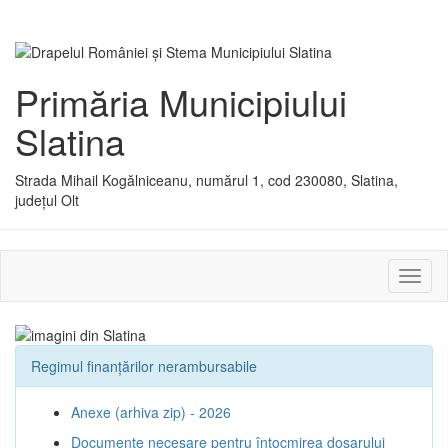
Primăria Municipiului
Slatina
Strada Mihail Kogălniceanu, numărul 1, cod 230080, Slatina,
județul Olt
Activ
sau
dezac
meniu
Regimul finanțărilor nerambursabile
Anexe (arhiva zip) - 2026
Documente necesare pentru întocmirea dosarului