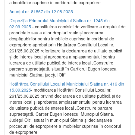
a imobilelor cuprinse în coridorul de expropriere
Anunțul nr. 81867 din 12.08.2025
Dispoziția Primarului Municipiului Slatina nr. 1245 din
02.09.2025
- constituirea comisiei de verificare a dreptului de
proprietate sau a altor drepturi reale și acordarea
despăgubirilor pentru imobilele cuprinse în coridorul de
expropriere aprobat prin Hotărârea Consiliului Local nr.
261/25.06.2025 referitoare la declararea de utilitate publică
și de interes local și aprobarea amplasamentului pentru
lucrarea de utilitate publică de interes local „Construire
parcare supraetajată, situată în Cartierul Eugen Ionescu,
municipiul Slatina, județul Olt”
Hotărârea Consiliului Local al Municipiului Slatina nr. 416 din
15.09.2025
- modificarea Hotărârii Consiliului Local nr.
261/25.06.2025 privind declararea de utilitate publică și de
interes local și aprobarea amplasamentului pentru lucrarea
de utilitate publică de interes local „Construire parcare
supraetajată, Cartier Eugen Ionescu, Muncipiul Slatina,
Județul Olt”, situat în municipiul Slatina și declanșarea
procedurii de expropriere a imobilelor cuprinse în coridorul
de expropriere