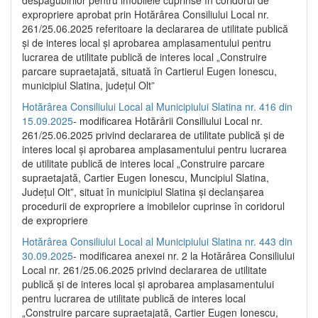
despăgubirilor pentru imobilele cuprinse în coridorul de
expropriere aprobat prin Hotărârea Consiliului Local nr.
261/25.06.2025 referitoare la declararea de utilitate publică
și de interes local și aprobarea amplasamentului pentru
lucrarea de utilitate publică de interes local „Construire
parcare supraetajată, situată în Cartierul Eugen Ionescu,
municipiul Slatina, județul Olt”
Hotărârea Consiliului Local al Municipiului Slatina nr. 416 din
15.09.2025
- modificarea Hotărârii Consiliului Local nr.
261/25.06.2025 privind declararea de utilitate publică și de
interes local și aprobarea amplasamentului pentru lucrarea
de utilitate publică de interes local „Construire parcare
supraetajată, Cartier Eugen Ionescu, Muncipiul Slatina,
Județul Olt”, situat în municipiul Slatina și declanșarea
procedurii de expropriere a imobilelor cuprinse în coridorul
de expropriere
Hotărârea Consiliului Local al Municipiului Slatina nr. 443 din
30.09.2025
- modificarea anexei nr. 2 la Hotărârea Consiliului
Local nr. 261/25.06.2025 privind declararea de utilitate
publică şi de interes local şi aprobarea amplasamentului
pentru lucrarea de utilitate publică de interes local
„Construire parcare supraetajată, Cartier Eugen Ionescu,