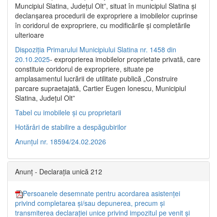
Muncipiul Slatina, Judeţul Olt”, situat în municipiul Slatina şi
declanşarea procedurii de expropriere a imobilelor cuprinse
în coridorul de expropriere, cu modificările şi completările
ulterioare
Dispoziția Primarului Municipiului Slatina nr. 1458 din
20.10.2025
- exproprierea imobilelor proprietate privată, care
constituie coridorul de expropriere, situate pe
amplasamentul lucrării de utilitate publică „Construire
parcare supraetajată, Cartier Eugen Ionescu, Municipiul
Slatina, Județul Olt”
Tabel cu imobilele și cu proprietarii
Hotărâri de stabilire a despăgubirilor
Anunțul nr. 18594/24.02.2026
Anunț - Declarația unică 212
Persoanele desemnate pentru acordarea asistenței
privind completarea și/sau depunerea, precum și
transmiterea declarației unice privind impozitul pe venit și