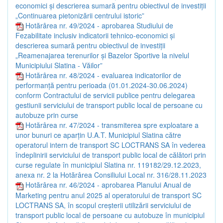
economici și descrierea sumară pentru obiectivul de investiții
„Continuarea pietonizării centrului istoric”
Hotărârea nr. 49/2024 - aprobarea Studiului de
Fezabilitate inclusiv indicatorii tehnico-economici și
descrierea sumară pentru obiectivul de investiții
„Reamenajarea terenurilor și Bazelor Sportive la nivelul
Municipiului Slatina - Văilor”
Hotărârea nr. 48/2024 - evaluarea indicatorilor de
performanță pentru perioada (01.01.2024-30.06.2024)
conform Contractului de servicii publice pentru delegarea
gestiunii serviciului de transport public local de persoane cu
autobuze prin curse
Hotărârea nr. 47/2024 - transmiterea spre exploatare a
unor bunuri ce aparțin U.A.T. Municipiul Slatina către
operatorul intern de transport SC LOCTRANS SA în vederea
îndeplinirii serviciului de transport public local de călători prin
curse regulate în municipiul Slatina nr. 119182/29.12.2023,
anexa nr. 2 la Hotărârea Consiliului Local nr. 316/28.11.2023
Hotărârea nr. 46/2024 - aprobarea Planului Anual de
Marketing pentru anul 2025 al operatorului de transport SC
LOCTRANS SA, în scopul creșterii utilizării serviciului de
transport public local de persoane cu autobuze în municipiul