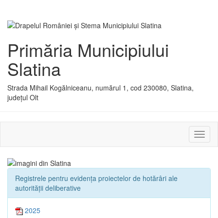
Primăria Municipiului
Slatina
Strada Mihail Kogălniceanu, numărul 1, cod 230080, Slatina,
județul Olt
Activ
sau
dezac
meniu
Registrele pentru evidența proiectelor de hotărâri ale
autorității deliberative
2025