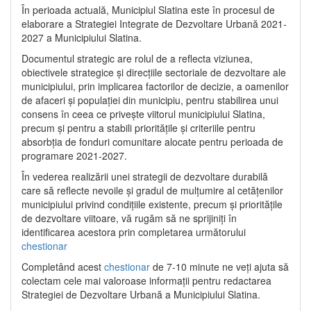
În perioada actuală, Municipiul Slatina este în procesul de
elaborare a Strategiei Integrate de Dezvoltare Urbană 2021‐
2027 a Municipiului Slatina.
Documentul strategic are rolul de a reflecta viziunea,
obiectivele strategice și direcțiile sectoriale de dezvoltare ale
municipiului, prin implicarea factorilor de decizie, a oamenilor
de afaceri și populației din municipiu, pentru stabilirea unui
consens în ceea ce privește viitorul municipiului Slatina,
precum și pentru a stabili prioritățile și criteriile pentru
absorbția de fonduri comunitare alocate pentru perioada de
programare 2021-2027.
În vederea realizării unei strategii de dezvoltare durabilă
care să reflecte nevoile și gradul de mulțumire al cetățenilor
municipiului privind condițiile existente, precum și prioritățile
de dezvoltare viitoare, vă rugăm să ne sprijiniți în
identificarea acestora prin completarea următorului
chestionar
Completând acest
chestionar
de 7-10 minute ne veți ajuta să
colectam cele mai valoroase informații pentru redactarea
Strategiei de Dezvoltare Urbană a Municipiului Slatina.