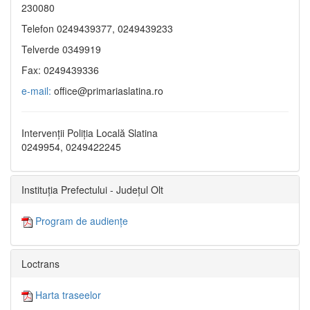
230080
Telefon 0249439377, 0249439233
Telverde 0349919
Fax: 0249439336
e-mail:
office@primariaslatina.ro
Intervenții Poliția Locală Slatina
0249954, 0249422245
Instituția Prefectului - Județul Olt
Program de audiențe
Loctrans
Harta traseelor