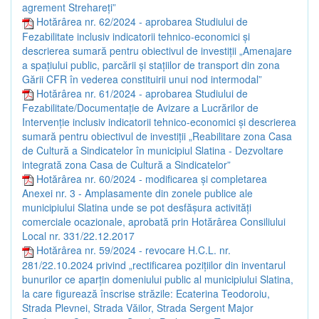
agrement Strehareți”
Hotărârea nr. 62/2024 - aprobarea Studiului de
Fezabilitate inclusiv indicatorii tehnico-economici și
descrierea sumară pentru obiectivul de investiții „Amenajare
a spațiului public, parcării și stațiilor de transport din zona
Gării CFR în vederea constituirii unui nod intermodal”
Hotărârea nr. 61/2024 - aprobarea Studiului de
Fezabilitate/Documentație de Avizare a Lucrărilor de
Intervenție inclusiv indicatorii tehnico-economici și descrierea
sumară pentru obiectivul de investiții „Reabilitare zona Casa
de Cultură a Sindicatelor în municipiul Slatina - Dezvoltare
integrată zona Casa de Cultură a Sindicatelor”
Hotărârea nr. 60/2024 - modificarea și completarea
Anexei nr. 3 - Amplasamente din zonele publice ale
municipiului Slatina unde se pot desfășura activități
comerciale ocazionale, aprobată prin Hotărârea Consiliului
Local nr. 331/22.12.2017
Hotărârea nr. 59/2024 - revocare H.C.L. nr.
281/22.10.2024 privind „rectificarea pozițiilor din inventarul
bunurilor ce aparțin domeniului public al municipiului Slatina,
la care figurează înscrise străzile: Ecaterina Teodoroiu,
Strada Plevnei, Strada Văilor, Strada Sergent Major