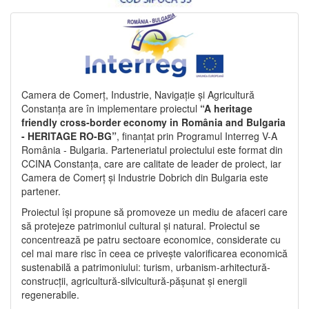
Camera de Comerț, Industrie, Navigație și Agricultură
Constanța are în implementare proiectul
“A heritage
friendly cross-border economy in România and Bulgaria
- HERITAGE RO-BG”
, finanțat prin Programul Interreg V-A
România - Bulgaria. Parteneriatul proiectului este format din
CCINA Constanța, care are calitate de leader de proiect, iar
Camera de Comerț și Industrie Dobrich din Bulgaria este
partener.
Proiectul își propune să promoveze un mediu de afaceri care
să protejeze patrimoniul cultural și natural. Proiectul se
concentrează pe patru sectoare economice, considerate cu
cel mai mare risc în ceea ce privește valorificarea economică
sustenabilă a patrimoniului: turism, urbanism-arhitectură-
construcții, agricultură-silvicultură-pășunat și energii
regenerabile.