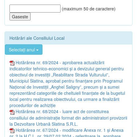
(maximum 50 de caractere)
Hotărâri ale Consiliului Local
Selectați anul
Hotărârea nr. 69/2024 - aprobarea actualizării
indicatorilor tehnico-economici și a devizului general pentru
obiectivul de investiții „Reabilitare Strada Vulturului”,
Municipiul Slatina, aprobat pentru finanțare prin Programul
Național de Investiții „Anghel Saligny”, precum și a sumei
reprezentând categoriile de cheltuieli finanțate de la bugetul
local pentru realizarea obiectivului, ca urmare a finalizării
procedurilor de achiziție
Hotărârea nr. 68/2024 - luare act de constituirea
consiliului de administrație format din administratori provizorii
la Dezvoltare Urbană Slatina S.R.L.
Hotărârea nr. 67/2024 - modificare Anexa nr. 1 și Anexa
nr. 2 la H.C.L. nr. 29/07.02.2024 - referitoare la „aprobare