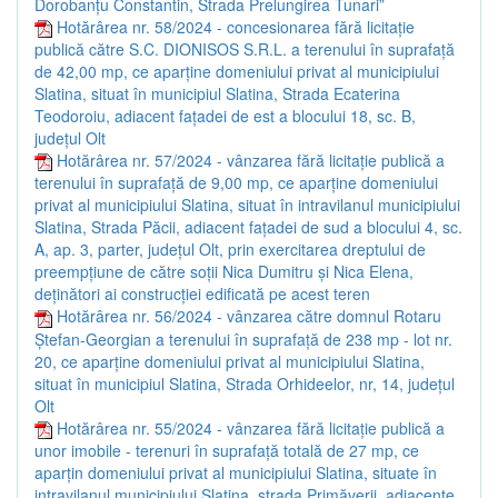
Dorobanțu Constantin, Strada Prelungirea Tunari”
Hotărârea nr. 58/2024 - concesionarea fără licitație
publică către S.C. DIONISOS S.R.L. a terenului în suprafață
de 42,00 mp, ce aparține domeniului privat al municipiului
Slatina, situat în municipiul Slatina, Strada Ecaterina
Teodoroiu, adiacent fațadei de est a blocului 18, sc. B,
județul Olt
Hotărârea nr. 57/2024 - vânzarea fără licitație publică a
terenului în suprafață de 9,00 mp, ce aparține domeniului
privat al municipiului Slatina, situat în intravilanul municipiului
Slatina, Strada Păcii, adiacent fațadei de sud a blocului 4, sc.
A, ap. 3, parter, județul Olt, prin exercitarea dreptului de
preempțiune de către soții Nica Dumitru și Nica Elena,
deținători ai construcției edificată pe acest teren
Hotărârea nr. 56/2024 - vânzarea către domnul Rotaru
Ștefan-Georgian a terenului în suprafață de 238 mp - lot nr.
20, ce aparține domeniului privat al municipiului Slatina,
situat în municipiul Slatina, Strada Orhideelor, nr, 14, județul
Olt
Hotărârea nr. 55/2024 - vânzarea fără licitație publică a
unor imobile - terenuri în suprafață totală de 27 mp, ce
aparțin domeniului privat al municipiului Slatina, situate în
intravilanul municipiului Slatina, strada Primăverii, adiacente