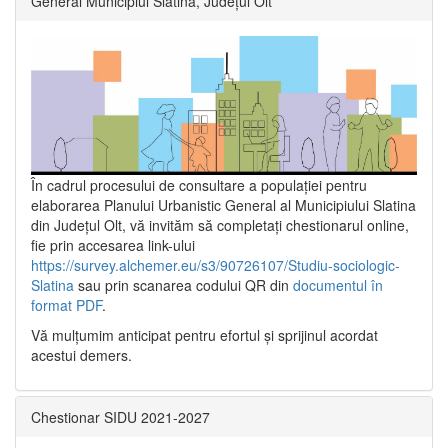
General Municipiul Slatina, Județul Olt”
În cadrul procesului de consultare a populaţiei pentru
elaborarea Planului Urbanistic General al Municipiului Slatina
din Județul Olt, vă invităm să completați chestionarul online,
fie prin accesarea link-ului
https://survey.alchemer.eu/s3/90726107/Studiu-sociologic-
Slatina
sau prin scanarea codului QR din
documentul în
format PDF
.
Vă mulţumim anticipat pentru efortul şi sprijinul acordat
acestui demers.
Chestionar SIDU 2021-2027