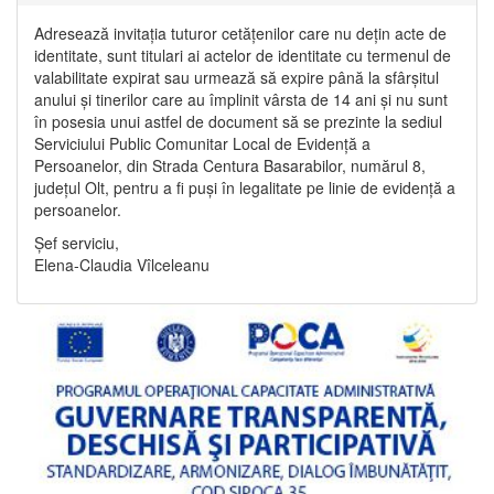
Adresează invitația tuturor cetățenilor care nu dețin acte de
identitate, sunt titulari ai actelor de identitate cu termenul de
valabilitate expirat sau urmează să expire până la sfârșitul
anului și tinerilor care au împlinit vârsta de 14 ani și nu sunt
în posesia unui astfel de document să se prezinte la sediul
Serviciului Public Comunitar Local de Evidență a
Persoanelor, din Strada Centura Basarabilor, numărul 8,
județul Olt, pentru a fi puși în legalitate pe linie de evidență a
persoanelor.
Șef serviciu,
Elena-Claudia Vîlceleanu