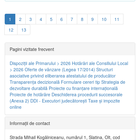
1
2
3
4
5
6
7
8
9
10
11
12
13
Pagini vizitate frecvent
Dispoziţii ale Primarului > 2026
Hotărâri ale Consiliului Local
> 2026
Oferte de vânzare (Legea 17/2014)
Structuri
asociative privind eliberarea atestatului de producător
Transparenţa decizională
Formulare cereri tip
Strategia de
dezvoltare durabilă
Proiecte cu finanţare internaţională
Proiecte de hotărâre
Deschiderea procedurii succesorale
(Anexa 2)
DDI - Executori judecătorești
Taxe şi impozite
online
Informaţii de contact
Strada Mihail Kogălniceanu, numărul 1, Slatina, Olt, cod