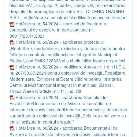
blocului FA1, sc. A, ap. 2, parter, județul Olt, prin exercitarea
dreptului de preempțiune de către S.C. OLTENIA TRADING
S.R.L., deținătoare a construcției edificată pe aceste terenuri
Hotărârea nr. 54/2024 - luare act de încetare a
contractului de asociere în participațiune nr.
98917/23.11.2021
Hotărârea nr. 53/2024 - aprobarea proiectului
„Reabilitare, modernizare, extindere și dotare clădire pentru
înființarea centrului multifuncțional integrat în Municipiul
Slatina!, cod SMIS 328636 și a cheltuielilor legate de proiect
Hotărârea nr. 52/2024 - modificare Anexa nr. 1 din H.C.L.
nr. 207/30.07.2024 pentru obiectivul de investiții „Reabilitare,
Modernizare, Extindere și Dotare clădire pentru înființarea
Centrului Multifuncțional integrat în municipiul Slatina”,
strada Aleea Grădiște, nr. 11, jud. Olt
Hotărârea nr. 51/2024 - aprobarea Studiului de
Fezabilitate/Documentație de Avizare a Lucrărilor de
Intervenție inclusiv indicatorii tehnico-economici și descrierea
sumară pentru obiectivul de investiții „Definirea unei zone cu
emisii scăzute în centrul orașului”
Hotărârea nr. 50/2024 - aprobarea Documentației de
Avizare a Lucrărilor de Intervenție inclusiv indicatorii tehnico-