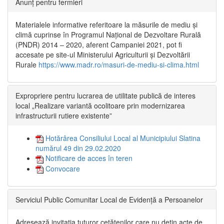
Anunț pentru fermieri
Materialele informative referitoare la măsurile de mediu și
climă cuprinse în Programul Național de Dezvoltare Rurală
(PNDR) 2014 – 2020, aferent Campaniei 2021, pot fi
accesate pe site-ul Ministerului Agriculturii și Dezvoltării
Rurale
https://www.madr.ro/masuri-de-mediu-si-clima.html
Expropriere pentru lucrarea de utilitate publică de interes
local „Realizare variantă ocolitoare prin modernizarea
infrastructurii rutiere existente”
Hotărârea Consiliului Local al Municipiului Slatina
numărul 49 din 29.02.2020
Notificare de acces în teren
Convocare
Serviciul Public Comunitar Local de Evidență a Persoanelor
Adresează invitația tuturor cetățenilor care nu dețin acte de