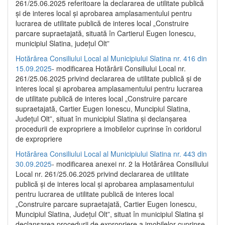
261/25.06.2025 referitoare la declararea de utilitate publică
și de interes local și aprobarea amplasamentului pentru
lucrarea de utilitate publică de interes local „Construire
parcare supraetajată, situată în Cartierul Eugen Ionescu,
municipiul Slatina, județul Olt”
Hotărârea Consiliului Local al Municipiului Slatina nr. 416 din
15.09.2025
- modificarea Hotărârii Consiliului Local nr.
261/25.06.2025 privind declararea de utilitate publică și de
interes local și aprobarea amplasamentului pentru lucrarea
de utilitate publică de interes local „Construire parcare
supraetajată, Cartier Eugen Ionescu, Muncipiul Slatina,
Județul Olt”, situat în municipiul Slatina și declanșarea
procedurii de expropriere a imobilelor cuprinse în coridorul
de expropriere
Hotărârea Consiliului Local al Municipiului Slatina nr. 443 din
30.09.2025
- modificarea anexei nr. 2 la Hotărârea Consiliului
Local nr. 261/25.06.2025 privind declararea de utilitate
publică şi de interes local şi aprobarea amplasamentului
pentru lucrarea de utilitate publică de interes local
„Construire parcare supraetajată, Cartier Eugen Ionescu,
Muncipiul Slatina, Judeţul Olt”, situat în municipiul Slatina şi
declanşarea procedurii de expropriere a imobilelor cuprinse