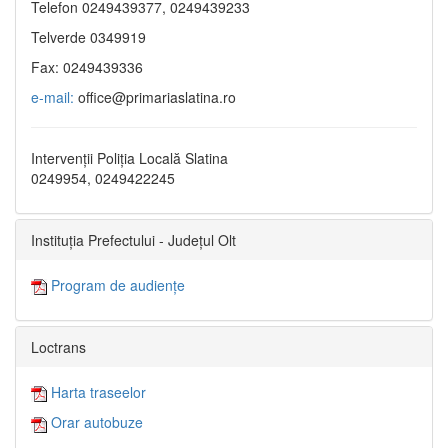
Telefon 0249439377, 0249439233
Telverde 0349919
Fax: 0249439336
e-mail:
office@primariaslatina.ro
Intervenții Poliția Locală Slatina
0249954, 0249422245
Instituția Prefectului - Județul Olt
Program de audiențe
Loctrans
Harta traseelor
Orar autobuze