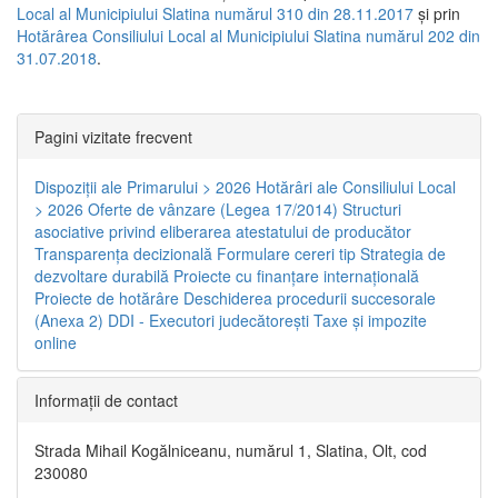
Local al Municipiului Slatina numărul 310 din 28.11.2017
și prin
Hotărârea Consiliului Local al Municipiului Slatina numărul 202 din
31.07.2018
.
Pagini vizitate frecvent
Dispoziţii ale Primarului > 2026
Hotărâri ale Consiliului Local
> 2026
Oferte de vânzare (Legea 17/2014)
Structuri
asociative privind eliberarea atestatului de producător
Transparenţa decizională
Formulare cereri tip
Strategia de
dezvoltare durabilă
Proiecte cu finanţare internaţională
Proiecte de hotărâre
Deschiderea procedurii succesorale
(Anexa 2)
DDI - Executori judecătorești
Taxe şi impozite
online
Informaţii de contact
Strada Mihail Kogălniceanu, numărul 1, Slatina, Olt, cod
230080