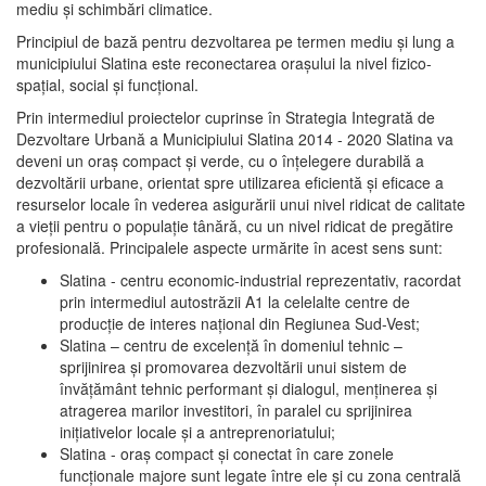
mediu şi schimbări climatice.
Principiul de bază pentru dezvoltarea pe termen mediu şi lung a
municipiului Slatina este reconectarea oraşului la nivel fizico-
spaţial, social şi funcţional.
Prin intermediul proiectelor cuprinse în Strategia Integrată de
Dezvoltare Urbană a Municipiului Slatina 2014 - 2020 Slatina va
deveni un oraş compact şi verde, cu o înţelegere durabilă a
dezvoltării urbane, orientat spre utilizarea eficientă şi eficace a
resurselor locale în vederea asigurării unui nivel ridicat de calitate
a vieţii pentru o populaţie tânără, cu un nivel ridicat de pregătire
profesională. Principalele aspecte urmărite în acest sens sunt:
Slatina - centru economic-industrial reprezentativ, racordat
prin intermediul autostrăzii A1 la celelalte centre de
producţie de interes naţional din Regiunea Sud-Vest;
Slatina – centru de excelenţă în domeniul tehnic –
sprijinirea şi promovarea dezvoltării unui sistem de
învăţământ tehnic performant şi dialogul, menţinerea şi
atragerea marilor investitori, în paralel cu sprijinirea
iniţiativelor locale şi a antreprenoriatului;
Slatina - oraş compact şi conectat în care zonele
funcţionale majore sunt legate între ele şi cu zona centrală