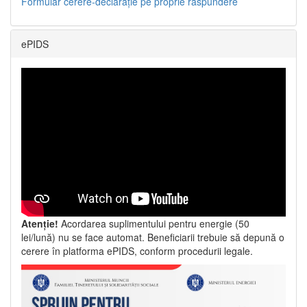
Formular cerere-declarație pe proprie răspundere
ePIDS
Atenție!
Acordarea suplimentului pentru energie (50
lei/lună) nu se face automat. Beneficiarii trebuie să depună o
cerere în platforma ePIDS, conform procedurii legale.