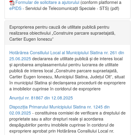
Formular de solicitare a ajutorului
(conform platformei a
ePIDS
- Serviciul de Telecomunicații Speciale - STS) (pdf)
Exproprierea pentru cauză de utilitate publică pentru
realizarea obiectivului „Construire parcare supraetajată,
Cartier Eugen Ionescu”
Hotărârea Consiliului Local al Municipiului Slatina nr. 261 din
25.06.2025
declararea de utilitate publică și de interes local
și aprobarea amplasamentului pentru lucrarea de utilitate
publică de interes local „Construire parcare supraetajată,
Cartier Eugen Ionescu, Municipiul Slatina, Județul Olt”, situat
în municipiul Slatina și declanșarea procedurii de expropriere
a imobilelor cuprinse în coridorul de expropriere
Anunțul nr. 81867 din 12.08.2025
Dispoziția Primarului Municipiului Slatina nr. 1245 din
02.09.2025
- constituirea comisiei de verificare a dreptului de
proprietate sau a altor drepturi reale și acordarea
despăgubirilor pentru imobilele cuprinse în coridorul de
expropriere aprobat prin Hotărârea Consiliului Local nr.