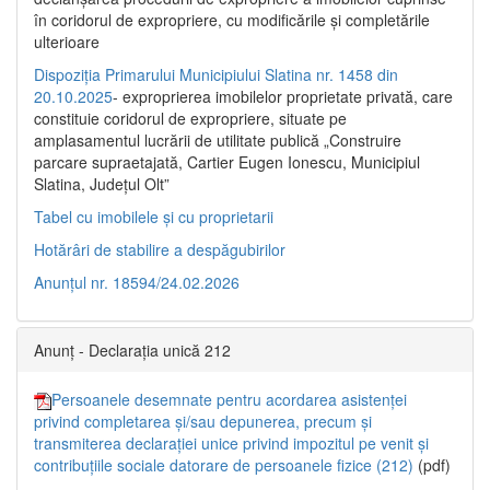
în coridorul de expropriere, cu modificările şi completările
ulterioare
Dispoziția Primarului Municipiului Slatina nr. 1458 din
20.10.2025
- exproprierea imobilelor proprietate privată, care
constituie coridorul de expropriere, situate pe
amplasamentul lucrării de utilitate publică „Construire
parcare supraetajată, Cartier Eugen Ionescu, Municipiul
Slatina, Județul Olt”
Tabel cu imobilele și cu proprietarii
Hotărâri de stabilire a despăgubirilor
Anunțul nr. 18594/24.02.2026
Anunț - Declarația unică 212
Persoanele desemnate pentru acordarea asistenței
privind completarea și/sau depunerea, precum și
transmiterea declarației unice privind impozitul pe venit și
contribuțiile sociale datorare de persoanele fizice (212)
(pdf)