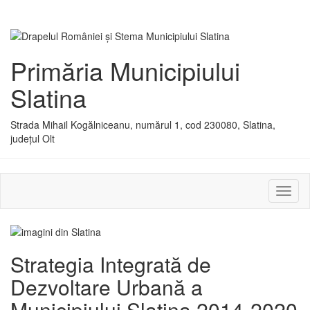
Primăria Municipiului
Slatina
Strada Mihail Kogălniceanu, numărul 1, cod 230080, Slatina,
județul Olt
Activ
sau
dezac
meniu
Strategia Integrată de
Dezvoltare Urbană a
Municipiului Slatina 2014-2020