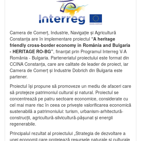
Camera de Comerț, Industrie, Navigație și Agricultură
Constanța are în implementare proiectul
“A heritage
friendly cross-border economy in România and Bulgaria
- HERITAGE RO-BG”
, finanțat prin Programul Interreg V-A
România - Bulgaria. Parteneriatul proiectului este format din
CCINA Constanța, care are calitate de leader de proiect, iar
Camera de Comerț și Industrie Dobrich din Bulgaria este
partener.
Proiectul își propune să promoveze un mediu de afaceri care
să protejeze patrimoniul cultural și natural. Proiectul se
concentrează pe patru sectoare economice, considerate cu
cel mai mare risc în ceea ce privește valorificarea economică
sustenabilă a patrimoniului: turism, urbanism-arhitectură-
construcții, agricultură-silvicultură-pășunat și energii
regenerabile.
Principalul rezultat al proiectului „Strategia de dezvoltare a
unei economii care protejează resursele naturale și culturale