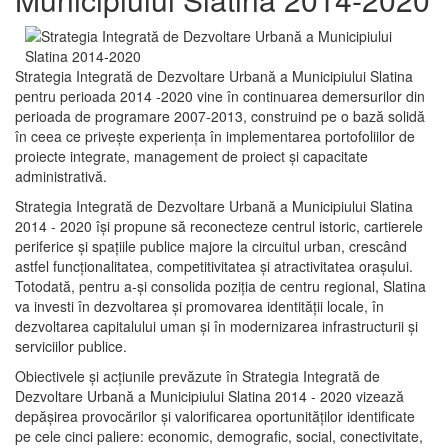
Strategia Integrată de Dezvoltare Urbană a Municipiului Slatina
pentru perioada 2014 -2020 vine în continuarea demersurilor din
perioada de programare 2007-2013, construind pe o bază solidă
în ceea ce priveşte experienţa în implementarea portofoliilor de
proiecte integrate, management de proiect și capacitate
administrativă.
Strategia Integrată de Dezvoltare Urbană a Municipiului Slatina
2014 - 2020 își propune să reconecteze centrul istoric, cartierele
periferice şi spaţiile publice majore la circuitul urban, crescând
astfel funcţionalitatea, competitivitatea şi atractivitatea oraşului.
Totodată, pentru a-şi consolida poziţia de centru regional, Slatina
va investi în dezvoltarea şi promovarea identităţii locale, în
dezvoltarea capitalului uman şi în modernizarea infrastructurii şi
serviciilor publice.
Obiectivele şi acţiunile prevăzute în Strategia Integrată de
Dezvoltare Urbană a Municipiului Slatina 2014 - 2020 vizează
depășirea provocărilor şi valorificarea oportunităţilor identificate
pe cele cinci paliere: economic, demografic, social, conectivitate,