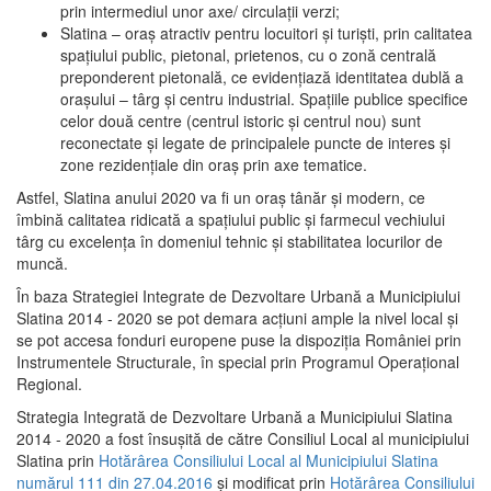
prin intermediul unor axe/ circulații verzi;
Slatina – oraş atractiv pentru locuitori şi turişti, prin calitatea
spaţiului public, pietonal, prietenos, cu o zonă centrală
preponderent pietonală, ce evidenţiază identitatea dublă a
oraşului – târg şi centru industrial. Spaţiile publice specifice
celor două centre (centrul istoric şi centrul nou) sunt
reconectate şi legate de principalele puncte de interes şi
zone rezidenţiale din oraş prin axe tematice.
Astfel, Slatina anului 2020 va fi un oraş tânăr şi modern, ce
îmbină calitatea ridicată a spaţiului public şi farmecul vechiului
târg cu excelenţa în domeniul tehnic şi stabilitatea locurilor de
muncă.
În baza Strategiei Integrate de Dezvoltare Urbană a Municipiului
Slatina 2014 - 2020 se pot demara acţiuni ample la nivel local şi
se pot accesa fonduri europene puse la dispoziţia României prin
Instrumentele Structurale, în special prin Programul Operațional
Regional.
Strategia Integrată de Dezvoltare Urbană a Municipiului Slatina
2014 - 2020 a fost însuşită de către Consiliul Local al municipiului
Slatina prin
Hotărârea Consiliului Local al Municipiului Slatina
numărul 111 din 27.04.2016
și modificat prin
Hotărârea Consiliului