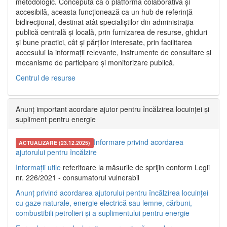
metodologic. Concepută ca o platformă colaborativă și
accesibilă, aceasta funcționează ca un hub de referință
bidirecțional, destinat atât specialiștilor din administrația
publică centrală și locală, prin furnizarea de resurse, ghiduri
și bune practici, cât și părților interesate, prin facilitarea
accesului la informații relevante, instrumente de consultare și
mecanisme de participare și monitorizare publică.
Centrul de resurse
Anunț important acordare ajutor pentru încălzirea locuinței și
supliment pentru energie
Informare privind acordarea
ACTUALIZARE (23.12.2025)
ajutorului pentru încălzire
Informații utile
referitoare la măsurile de sprijin conform Legii
nr. 226/2021 - consumatorul vulnerabil
Anunț privind acordarea ajutorului pentru încălzirea locuinței
cu gaze naturale, energie electrică sau lemne, cărbuni,
combustibili petrolieri și a suplimentului pentru energie