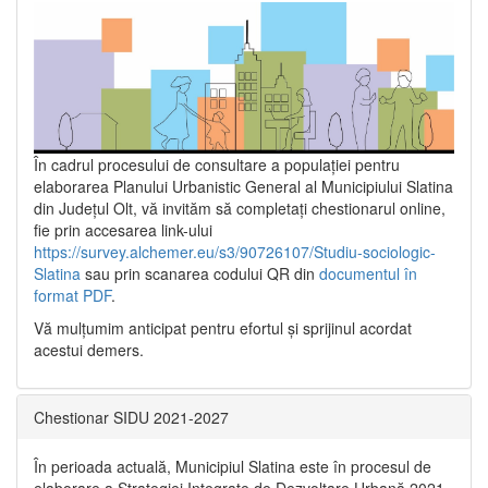
În cadrul procesului de consultare a populaţiei pentru
elaborarea Planului Urbanistic General al Municipiului Slatina
din Județul Olt, vă invităm să completați chestionarul online,
fie prin accesarea link-ului
https://survey.alchemer.eu/s3/90726107/Studiu-sociologic-
Slatina
sau prin scanarea codului QR din
documentul în
format PDF
.
Vă mulţumim anticipat pentru efortul şi sprijinul acordat
acestui demers.
Chestionar SIDU 2021-2027
În perioada actuală, Municipiul Slatina este în procesul de
elaborare a Strategiei Integrate de Dezvoltare Urbană 2021‐