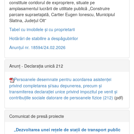
constituie coridorul de expropriere, situate pe
amplasamentul lucrării de utilitate publică „Construire
parcare supraetajată, Cartier Eugen Ionescu, Municipiul
Slatina, Județul Olt”
Tabel cu imobilele și cu proprietarii
Hotărâri de stabilire a despăgubirilor
Anunțul nr. 18594/24.02.2026
Anunț - Declarația unică 212
Persoanele desemnate pentru acordarea asistenței
privind completarea și/sau depunerea, precum și
transmiterea declarației unice privind impozitul pe venit și
contribuțiile sociale datorare de persoanele fizice (212)
(pdf)
Comunicat de presă proiecte
„Dezvoltarea unei rețele de stații de transport public