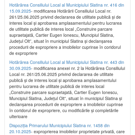
Hotărârea Consiliului Local al Municipiului Slatina nr. 416 din
15.09.2025
- modificarea Hotărârii Consiliului Local nr.
261/25.06.2025 privind declararea de utilitate publică și de
interes local și aprobarea amplasamentului pentru lucrarea
de utilitate publică de interes local „Construire parcare
supraetajată, Cartier Eugen Ionescu, Muncipiul Slatina,
Județul Olt”, situat în municipiul Slatina și declanșarea
procedurii de expropriere a imobilelor cuprinse în coridorul
de expropriere
Hotărârea Consiliului Local al Municipiului Slatina nr. 443 din
30.09.2025
- modificarea anexei nr. 2 la Hotărârea Consiliului
Local nr. 261/25.06.2025 privind declararea de utilitate
publică şi de interes local şi aprobarea amplasamentului
pentru lucrarea de utilitate publică de interes local
„Construire parcare supraetajată, Cartier Eugen Ionescu,
Muncipiul Slatina, Judeţul Olt”, situat în municipiul Slatina şi
declanşarea procedurii de expropriere a imobilelor cuprinse
în coridorul de expropriere, cu modificările şi completările
ulterioare
Dispoziția Primarului Municipiului Slatina nr. 1458 din
20.10.2025
- exproprierea imobilelor proprietate privată, care