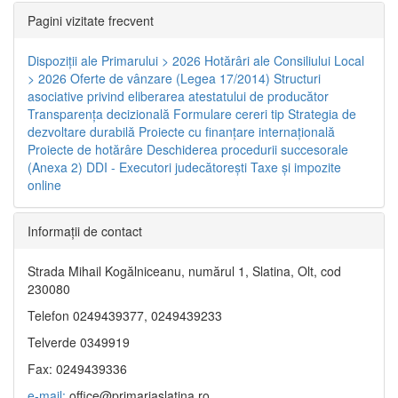
Pagini vizitate frecvent
Dispoziţii ale Primarului > 2026
Hotărâri ale Consiliului Local
> 2026
Oferte de vânzare (Legea 17/2014)
Structuri
asociative privind eliberarea atestatului de producător
Transparenţa decizională
Formulare cereri tip
Strategia de
dezvoltare durabilă
Proiecte cu finanţare internaţională
Proiecte de hotărâre
Deschiderea procedurii succesorale
(Anexa 2)
DDI - Executori judecătorești
Taxe şi impozite
online
Informaţii de contact
Strada Mihail Kogălniceanu, numărul 1, Slatina, Olt, cod
230080
Telefon 0249439377, 0249439233
Telverde 0349919
Fax: 0249439336
e-mail:
office@primariaslatina.ro