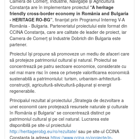
Camera de Comerț, Industrie, Navigație și Agricultură
Constanța are în implementare proiectul
“A heritage
friendly cross-border economy in România and Bulgaria
- HERITAGE RO-BG”
, finanțat prin Programul Interreg V-A
România - Bulgaria. Parteneriatul proiectului este format din
CCINA Constanța, care are calitate de leader de proiect, iar
Camera de Comerț și Industrie Dobrich din Bulgaria este
partener.
Proiectul își propune să promoveze un mediu de afaceri care
să protejeze patrimoniul cultural și natural. Proiectul se
concentrează pe patru sectoare economice, considerate cu
cel mai mare risc în ceea ce privește valorificarea economică
sustenabilă a patrimoniului: turism, urbanism-arhitectură-
construcții, agricultură-silvicultură-pășunat și energii
regenerabile.
Principalul rezultat al proiectului „Strategia de dezvoltare a
unei economii care protejează resursele naturale și culturale
în România și Bulgaria” se concentrează distinct pe
patrimoniul cultural și pe cel natural. Lucrarea este
disponibilă pe site-ul proiectului
http://heritagerobg.eu/ro/rezultate/
sau pe site-ul CCINA
Constanța la adresa
https://www.ccina.ro/proiecte/in-