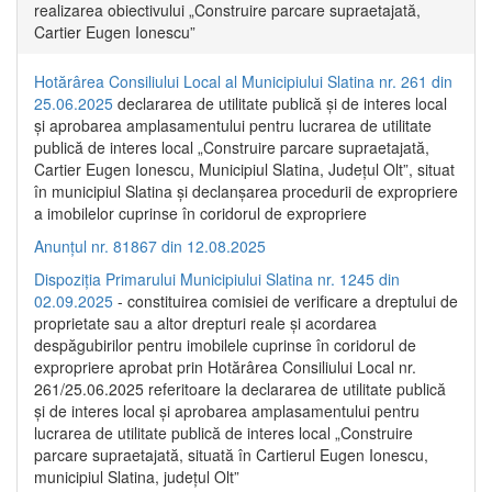
realizarea obiectivului „Construire parcare supraetajată,
Cartier Eugen Ionescu”
Hotărârea Consiliului Local al Municipiului Slatina nr. 261 din
25.06.2025
declararea de utilitate publică și de interes local
și aprobarea amplasamentului pentru lucrarea de utilitate
publică de interes local „Construire parcare supraetajată,
Cartier Eugen Ionescu, Municipiul Slatina, Județul Olt”, situat
în municipiul Slatina și declanșarea procedurii de expropriere
a imobilelor cuprinse în coridorul de expropriere
Anunțul nr. 81867 din 12.08.2025
Dispoziția Primarului Municipiului Slatina nr. 1245 din
02.09.2025
- constituirea comisiei de verificare a dreptului de
proprietate sau a altor drepturi reale și acordarea
despăgubirilor pentru imobilele cuprinse în coridorul de
expropriere aprobat prin Hotărârea Consiliului Local nr.
261/25.06.2025 referitoare la declararea de utilitate publică
și de interes local și aprobarea amplasamentului pentru
lucrarea de utilitate publică de interes local „Construire
parcare supraetajată, situată în Cartierul Eugen Ionescu,
municipiul Slatina, județul Olt”