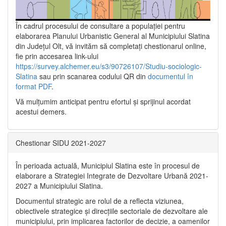
În cadrul procesului de consultare a populaţiei pentru
elaborarea Planului Urbanistic General al Municipiului Slatina
din Județul Olt, vă invităm să completați chestionarul online,
fie prin accesarea link-ului
https://survey.alchemer.eu/s3/90726107/Studiu-sociologic-
Slatina
sau prin scanarea codului QR din
documentul în
format PDF
.
Vă mulţumim anticipat pentru efortul şi sprijinul acordat
acestui demers.
Chestionar SIDU 2021-2027
În perioada actuală, Municipiul Slatina este în procesul de
elaborare a Strategiei Integrate de Dezvoltare Urbană 2021‐
2027 a Municipiului Slatina.
Documentul strategic are rolul de a reflecta viziunea,
obiectivele strategice și direcțiile sectoriale de dezvoltare ale
municipiului, prin implicarea factorilor de decizie, a oamenilor