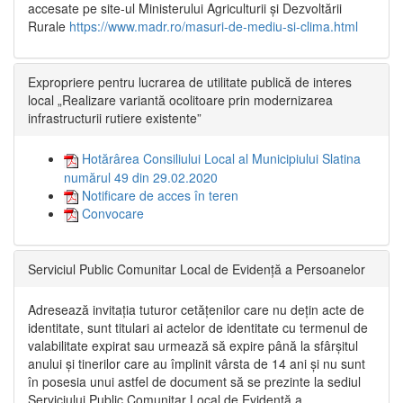
accesate pe site-ul Ministerului Agriculturii și Dezvoltării
Rurale
https://www.madr.ro/masuri-de-mediu-si-clima.html
Expropriere pentru lucrarea de utilitate publică de interes
local „Realizare variantă ocolitoare prin modernizarea
infrastructurii rutiere existente”
Hotărârea Consiliului Local al Municipiului Slatina
numărul 49 din 29.02.2020
Notificare de acces în teren
Convocare
Serviciul Public Comunitar Local de Evidență a Persoanelor
Adresează invitația tuturor cetățenilor care nu dețin acte de
identitate, sunt titulari ai actelor de identitate cu termenul de
valabilitate expirat sau urmează să expire până la sfârșitul
anului și tinerilor care au împlinit vârsta de 14 ani și nu sunt
în posesia unui astfel de document să se prezinte la sediul
Serviciului Public Comunitar Local de Evidență a