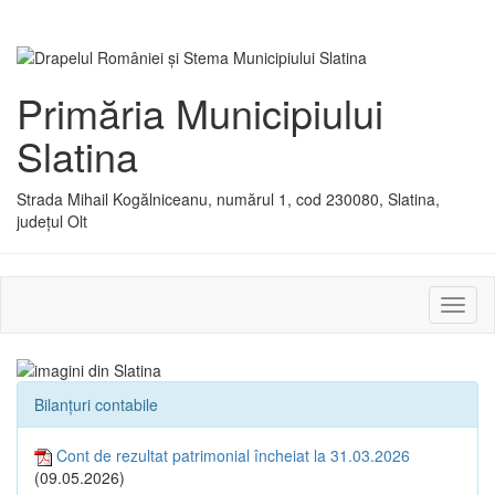
Primăria Municipiului
Slatina
Strada Mihail Kogălniceanu, numărul 1, cod 230080, Slatina,
județul Olt
Activ
sau
dezac
meniu
Bilanțuri contabile
Cont de rezultat patrimonial încheiat la 31.03.2026
(09.05.2026)