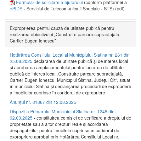
Formular de solicitare a ajutorului
(conform platformei a
ePIDS
- Serviciul de Telecomunicații Speciale - STS) (pdf)
Exproprierea pentru cauză de utilitate publică pentru
realizarea obiectivului „Construire parcare supraetajată,
Cartier Eugen Ionescu”
Hotărârea Consiliului Local al Municipiului Slatina nr. 261 din
25.06.2025
declararea de utilitate publică și de interes local
și aprobarea amplasamentului pentru lucrarea de utilitate
publică de interes local „Construire parcare supraetajată,
Cartier Eugen Ionescu, Municipiul Slatina, Județul Olt”, situat
în municipiul Slatina și declanșarea procedurii de expropriere
a imobilelor cuprinse în coridorul de expropriere
Anunțul nr. 81867 din 12.08.2025
Dispoziția Primarului Municipiului Slatina nr. 1245 din
02.09.2025
- constituirea comisiei de verificare a dreptului de
proprietate sau a altor drepturi reale și acordarea
despăgubirilor pentru imobilele cuprinse în coridorul de
expropriere aprobat prin Hotărârea Consiliului Local nr.