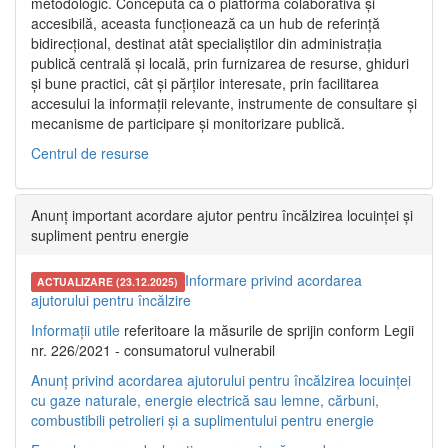
metodologic. Concepută ca o platformă colaborativă și
accesibilă, aceasta funcționează ca un hub de referință
bidirecțional, destinat atât specialiștilor din administrația
publică centrală și locală, prin furnizarea de resurse, ghiduri
și bune practici, cât și părților interesate, prin facilitarea
accesului la informații relevante, instrumente de consultare și
mecanisme de participare și monitorizare publică.
Centrul de resurse
Anunț important acordare ajutor pentru încălzirea locuinței și
supliment pentru energie
Informare privind acordarea
ACTUALIZARE (23.12.2025)
ajutorului pentru încălzire
Informații utile
referitoare la măsurile de sprijin conform Legii
nr. 226/2021 - consumatorul vulnerabil
Anunț privind acordarea ajutorului pentru încălzirea locuinței
cu gaze naturale, energie electrică sau lemne, cărbuni,
combustibili petrolieri și a suplimentului pentru energie