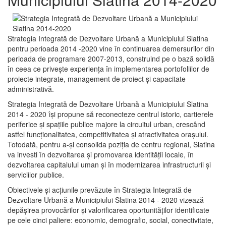
Strategia Integrată de Dezvoltare Urbană a Municipiului Slatina
pentru perioada 2014 -2020 vine în continuarea demersurilor din
perioada de programare 2007-2013, construind pe o bază solidă
în ceea ce priveşte experienţa în implementarea portofoliilor de
proiecte integrate, management de proiect și capacitate
administrativă.
Strategia Integrată de Dezvoltare Urbană a Municipiului Slatina
2014 - 2020 își propune să reconecteze centrul istoric, cartierele
periferice şi spaţiile publice majore la circuitul urban, crescând
astfel funcţionalitatea, competitivitatea şi atractivitatea oraşului.
Totodată, pentru a-şi consolida poziţia de centru regional, Slatina
va investi în dezvoltarea şi promovarea identităţii locale, în
dezvoltarea capitalului uman şi în modernizarea infrastructurii şi
serviciilor publice.
Obiectivele şi acţiunile prevăzute în Strategia Integrată de
Dezvoltare Urbană a Municipiului Slatina 2014 - 2020 vizează
depășirea provocărilor şi valorificarea oportunităţilor identificate
pe cele cinci paliere: economic, demografic, social, conectivitate,