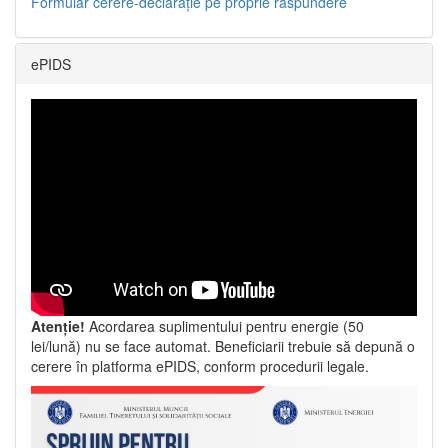
Formular cerere-declarație pe proprie răspundere
ePIDS
Atenție!
Acordarea suplimentului pentru energie (50
lei/lună) nu se face automat. Beneficiarii trebuie să depună o
cerere în platforma ePIDS, conform procedurii legale.