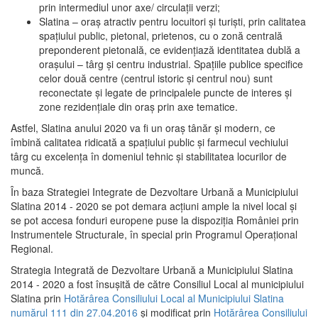
prin intermediul unor axe/ circulații verzi;
Slatina – oraş atractiv pentru locuitori şi turişti, prin calitatea
spaţiului public, pietonal, prietenos, cu o zonă centrală
preponderent pietonală, ce evidenţiază identitatea dublă a
oraşului – târg şi centru industrial. Spaţiile publice specifice
celor două centre (centrul istoric şi centrul nou) sunt
reconectate şi legate de principalele puncte de interes şi
zone rezidenţiale din oraş prin axe tematice.
Astfel, Slatina anului 2020 va fi un oraş tânăr şi modern, ce
îmbină calitatea ridicată a spaţiului public şi farmecul vechiului
târg cu excelenţa în domeniul tehnic şi stabilitatea locurilor de
muncă.
În baza Strategiei Integrate de Dezvoltare Urbană a Municipiului
Slatina 2014 - 2020 se pot demara acţiuni ample la nivel local şi
se pot accesa fonduri europene puse la dispoziţia României prin
Instrumentele Structurale, în special prin Programul Operațional
Regional.
Strategia Integrată de Dezvoltare Urbană a Municipiului Slatina
2014 - 2020 a fost însuşită de către Consiliul Local al municipiului
Slatina prin
Hotărârea Consiliului Local al Municipiului Slatina
numărul 111 din 27.04.2016
și modificat prin
Hotărârea Consiliului