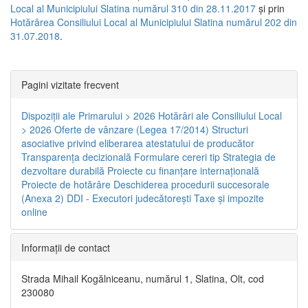
Local al Municipiului Slatina numărul 310 din 28.11.2017
și prin
Hotărârea Consiliului Local al Municipiului Slatina numărul 202 din
31.07.2018
.
Pagini vizitate frecvent
Dispoziţii ale Primarului > 2026
Hotărâri ale Consiliului Local
> 2026
Oferte de vânzare (Legea 17/2014)
Structuri
asociative privind eliberarea atestatului de producător
Transparenţa decizională
Formulare cereri tip
Strategia de
dezvoltare durabilă
Proiecte cu finanţare internaţională
Proiecte de hotărâre
Deschiderea procedurii succesorale
(Anexa 2)
DDI - Executori judecătorești
Taxe şi impozite
online
Informaţii de contact
Strada Mihail Kogălniceanu, numărul 1, Slatina, Olt, cod
230080