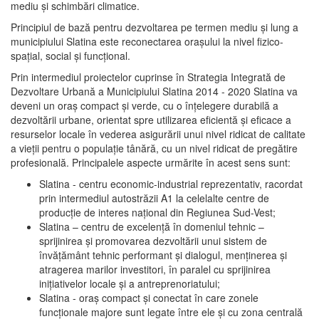
mediu şi schimbări climatice.
Principiul de bază pentru dezvoltarea pe termen mediu şi lung a
municipiului Slatina este reconectarea oraşului la nivel fizico-
spaţial, social şi funcţional.
Prin intermediul proiectelor cuprinse în Strategia Integrată de
Dezvoltare Urbană a Municipiului Slatina 2014 - 2020 Slatina va
deveni un oraş compact şi verde, cu o înţelegere durabilă a
dezvoltării urbane, orientat spre utilizarea eficientă şi eficace a
resurselor locale în vederea asigurării unui nivel ridicat de calitate
a vieţii pentru o populaţie tânără, cu un nivel ridicat de pregătire
profesională. Principalele aspecte urmărite în acest sens sunt:
Slatina - centru economic-industrial reprezentativ, racordat
prin intermediul autostrăzii A1 la celelalte centre de
producţie de interes naţional din Regiunea Sud-Vest;
Slatina – centru de excelenţă în domeniul tehnic –
sprijinirea şi promovarea dezvoltării unui sistem de
învăţământ tehnic performant şi dialogul, menţinerea şi
atragerea marilor investitori, în paralel cu sprijinirea
iniţiativelor locale şi a antreprenoriatului;
Slatina - oraş compact şi conectat în care zonele
funcţionale majore sunt legate între ele şi cu zona centrală