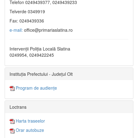
Telefon 0249439377, 0249439233
Telverde 0349919
Fax: 0249439336
e-mail:
office@primariaslatina.ro
Intervenții Poliția Locală Slatina
0249954, 0249422245
Instituția Prefectului - Județul Olt
Program de audiențe
Loctrans
Harta traseelor
Orar autobuze