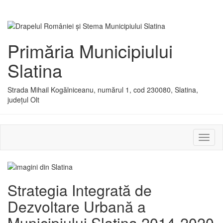
Primăria Municipiului
Slatina
Strada Mihail Kogălniceanu, numărul 1, cod 230080, Slatina,
județul Olt
Activ
sau
dezac
meniu
Strategia Integrată de
Dezvoltare Urbană a
Municipiului Slatina 2014-2020