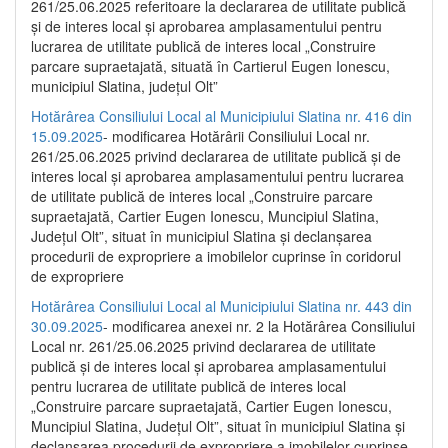
261/25.06.2025 referitoare la declararea de utilitate publică
și de interes local și aprobarea amplasamentului pentru
lucrarea de utilitate publică de interes local „Construire
parcare supraetajată, situată în Cartierul Eugen Ionescu,
municipiul Slatina, județul Olt”
Hotărârea Consiliului Local al Municipiului Slatina nr. 416 din
15.09.2025
- modificarea Hotărârii Consiliului Local nr.
261/25.06.2025 privind declararea de utilitate publică și de
interes local și aprobarea amplasamentului pentru lucrarea
de utilitate publică de interes local „Construire parcare
supraetajată, Cartier Eugen Ionescu, Muncipiul Slatina,
Județul Olt”, situat în municipiul Slatina și declanșarea
procedurii de expropriere a imobilelor cuprinse în coridorul
de expropriere
Hotărârea Consiliului Local al Municipiului Slatina nr. 443 din
30.09.2025
- modificarea anexei nr. 2 la Hotărârea Consiliului
Local nr. 261/25.06.2025 privind declararea de utilitate
publică şi de interes local şi aprobarea amplasamentului
pentru lucrarea de utilitate publică de interes local
„Construire parcare supraetajată, Cartier Eugen Ionescu,
Muncipiul Slatina, Judeţul Olt”, situat în municipiul Slatina şi
declanşarea procedurii de expropriere a imobilelor cuprinse