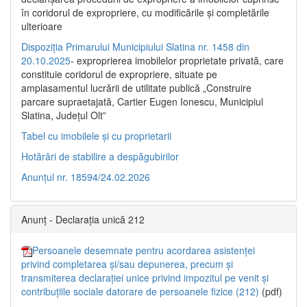
în coridorul de expropriere, cu modificările şi completările
ulterioare
Dispoziția Primarului Municipiului Slatina nr. 1458 din
20.10.2025
- exproprierea imobilelor proprietate privată, care
constituie coridorul de expropriere, situate pe
amplasamentul lucrării de utilitate publică „Construire
parcare supraetajată, Cartier Eugen Ionescu, Municipiul
Slatina, Județul Olt”
Tabel cu imobilele și cu proprietarii
Hotărâri de stabilire a despăgubirilor
Anunțul nr. 18594/24.02.2026
Anunț - Declarația unică 212
Persoanele desemnate pentru acordarea asistenței
privind completarea și/sau depunerea, precum și
transmiterea declarației unice privind impozitul pe venit și
contribuțiile sociale datorare de persoanele fizice (212)
(pdf)