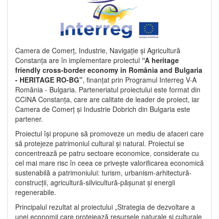
Camera de Comerț, Industrie, Navigație și Agricultură
Constanța are în implementare proiectul
“A heritage
friendly cross-border economy in România and Bulgaria
- HERITAGE RO-BG”
, finanțat prin Programul Interreg V-A
România - Bulgaria. Parteneriatul proiectului este format din
CCINA Constanța, care are calitate de leader de proiect, iar
Camera de Comerț și Industrie Dobrich din Bulgaria este
partener.
Proiectul își propune să promoveze un mediu de afaceri care
să protejeze patrimoniul cultural și natural. Proiectul se
concentrează pe patru sectoare economice, considerate cu
cel mai mare risc în ceea ce privește valorificarea economică
sustenabilă a patrimoniului: turism, urbanism-arhitectură-
construcții, agricultură-silvicultură-pășunat și energii
regenerabile.
Principalul rezultat al proiectului „Strategia de dezvoltare a
unei economii care protejează resursele naturale și culturale