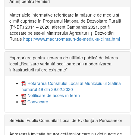
Anunț pentru fermieri
Materialele informative referitoare la măsurile de mediu și
climă cuprinse în Programul Național de Dezvoltare Rurală
(PNDR) 2014 – 2020, aferent Campaniei 2021, pot fi
accesate pe site-ul Ministerului Agriculturii și Dezvoltării
Rurale
https://www.madr.ro/masuri-de-mediu-si-clima.html
Expropriere pentru lucrarea de utilitate publică de interes
local „Realizare variantă ocolitoare prin modernizarea
infrastructurii rutiere existente”
Hotărârea Consiliului Local al Municipiului Slatina
numărul 49 din 29.02.2020
Notificare de acces în teren
Convocare
Serviciul Public Comunitar Local de Evidență a Persoanelor
Adresează invitația tuturor cetățenilor care nu dețin acte de