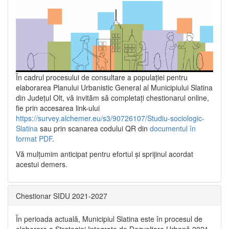
În cadrul procesului de consultare a populaţiei pentru
elaborarea Planului Urbanistic General al Municipiului Slatina
din Județul Olt, vă invităm să completați chestionarul online,
fie prin accesarea link-ului
https://survey.alchemer.eu/s3/90726107/Studiu-sociologic-
Slatina
sau prin scanarea codului QR din
documentul în
format PDF
.
Vă mulţumim anticipat pentru efortul şi sprijinul acordat
acestui demers.
Chestionar SIDU 2021-2027
În perioada actuală, Municipiul Slatina este în procesul de
elaborare a Strategiei Integrate de Dezvoltare Urbană 2021‐