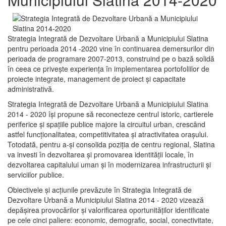
Strategia Integrată de Dezvoltare Urbană a Municipiului Slatina
pentru perioada 2014 -2020 vine în continuarea demersurilor din
perioada de programare 2007-2013, construind pe o bază solidă
în ceea ce priveşte experienţa în implementarea portofoliilor de
proiecte integrate, management de proiect și capacitate
administrativă.
Strategia Integrată de Dezvoltare Urbană a Municipiului Slatina
2014 - 2020 își propune să reconecteze centrul istoric, cartierele
periferice şi spaţiile publice majore la circuitul urban, crescând
astfel funcţionalitatea, competitivitatea şi atractivitatea oraşului.
Totodată, pentru a-şi consolida poziţia de centru regional, Slatina
va investi în dezvoltarea şi promovarea identităţii locale, în
dezvoltarea capitalului uman şi în modernizarea infrastructurii şi
serviciilor publice.
Obiectivele şi acţiunile prevăzute în Strategia Integrată de
Dezvoltare Urbană a Municipiului Slatina 2014 - 2020 vizează
depășirea provocărilor şi valorificarea oportunităţilor identificate
pe cele cinci paliere: economic, demografic, social, conectivitate,