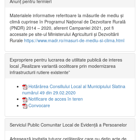
Anunț pentru fermieri
Materialele informative referitoare la măsurile de mediu și
climă cuprinse în Programul Național de Dezvoltare Rurală
(PNDR) 2014 – 2020, aferent Campaniei 2021, pot fi
accesate pe site-ul Ministerului Agriculturii și Dezvoltării
Rurale
https://www.madr.ro/masuri-de-mediu-si-clima.html
Expropriere pentru lucrarea de utilitate publică de interes
local „Realizare variantă ocolitoare prin modernizarea
infrastructurii rutiere existente”
Hotărârea Consiliului Local al Municipiului Slatina
numărul 49 din 29.02.2020
Notificare de acces în teren
Convocare
Serviciul Public Comunitar Local de Evidență a Persoanelor
Adresează invitația tuturor cetățenilor care nu dețin acte de