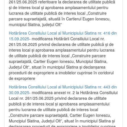
261/25.06.2025 referitoare la declararea de utilitate publică
și de interes local și aprobarea amplasamentului pentru
lucrarea de utilitate publică de interes local „Construire
parcare supraetajată, situată în Cartierul Eugen Ionescu,
municipiul Slatina, județul Olt”
Hotărârea Consiliului Local al Municipiului Slatina nr. 416 din
15.09.2025
- modificarea Hotărârii Consiliului Local nr.
261/25.06.2025 privind declararea de utilitate publică și de
interes local și aprobarea amplasamentului pentru lucrarea
de utilitate publică de interes local „Construire parcare
supraetajată, Cartier Eugen Ionescu, Muncipiul Slatina,
Județul Olt”, situat în municipiul Slatina și declanșarea
procedurii de expropriere a imobilelor cuprinse în coridorul
de expropriere
Hotărârea Consiliului Local al Municipiului Slatina nr. 443 din
30.09.2025
- modificarea anexei nr. 2 la Hotărârea Consiliului
Local nr. 261/25.06.2025 privind declararea de utilitate
publică şi de interes local şi aprobarea amplasamentului
pentru lucrarea de utilitate publică de interes local
„Construire parcare supraetajată, Cartier Eugen Ionescu,
Muncipiul Slatina, Judeţul Olt”, situat în municipiul Slatina şi
declanşarea procedurii de expropriere a imobilelor cuprinse