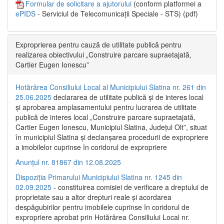
Formular de solicitare a ajutorului
(conform platformei a
ePIDS
- Serviciul de Telecomunicații Speciale - STS) (pdf)
Exproprierea pentru cauză de utilitate publică pentru
realizarea obiectivului „Construire parcare supraetajată,
Cartier Eugen Ionescu”
Hotărârea Consiliului Local al Municipiului Slatina nr. 261 din
25.06.2025
declararea de utilitate publică și de interes local
și aprobarea amplasamentului pentru lucrarea de utilitate
publică de interes local „Construire parcare supraetajată,
Cartier Eugen Ionescu, Municipiul Slatina, Județul Olt”, situat
în municipiul Slatina și declanșarea procedurii de expropriere
a imobilelor cuprinse în coridorul de expropriere
Anunțul nr. 81867 din 12.08.2025
Dispoziția Primarului Municipiului Slatina nr. 1245 din
02.09.2025
- constituirea comisiei de verificare a dreptului de
proprietate sau a altor drepturi reale și acordarea
despăgubirilor pentru imobilele cuprinse în coridorul de
expropriere aprobat prin Hotărârea Consiliului Local nr.