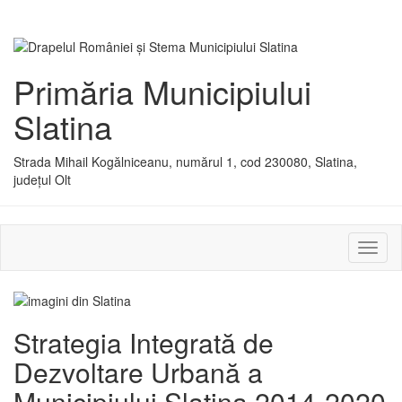
Primăria Municipiului
Slatina
Strada Mihail Kogălniceanu, numărul 1, cod 230080, Slatina,
județul Olt
Activ
sau
dezac
meniu
Strategia Integrată de
Dezvoltare Urbană a
Municipiului Slatina 2014-2020