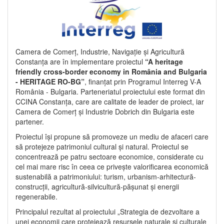
Camera de Comerț, Industrie, Navigație și Agricultură
Constanța are în implementare proiectul
“A heritage
friendly cross-border economy in România and Bulgaria
- HERITAGE RO-BG”
, finanțat prin Programul Interreg V-A
România - Bulgaria. Parteneriatul proiectului este format din
CCINA Constanța, care are calitate de leader de proiect, iar
Camera de Comerț și Industrie Dobrich din Bulgaria este
partener.
Proiectul își propune să promoveze un mediu de afaceri care
să protejeze patrimoniul cultural și natural. Proiectul se
concentrează pe patru sectoare economice, considerate cu
cel mai mare risc în ceea ce privește valorificarea economică
sustenabilă a patrimoniului: turism, urbanism-arhitectură-
construcții, agricultură-silvicultură-pășunat și energii
regenerabile.
Principalul rezultat al proiectului „Strategia de dezvoltare a
unei economii care protejează resursele naturale și culturale