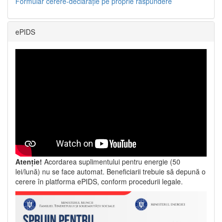
Formular cerere-declarație pe proprie răspundere
ePIDS
Atenție!
Acordarea suplimentului pentru energie (50
lei/lună) nu se face automat. Beneficiarii trebuie să depună o
cerere în platforma ePIDS, conform procedurii legale.