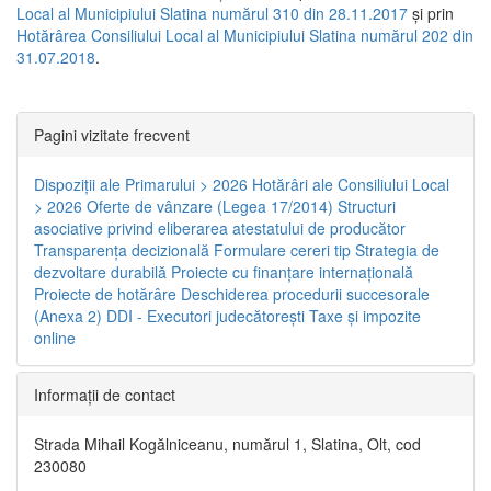
Local al Municipiului Slatina numărul 310 din 28.11.2017
și prin
Hotărârea Consiliului Local al Municipiului Slatina numărul 202 din
31.07.2018
.
Pagini vizitate frecvent
Dispoziţii ale Primarului > 2026
Hotărâri ale Consiliului Local
> 2026
Oferte de vânzare (Legea 17/2014)
Structuri
asociative privind eliberarea atestatului de producător
Transparenţa decizională
Formulare cereri tip
Strategia de
dezvoltare durabilă
Proiecte cu finanţare internaţională
Proiecte de hotărâre
Deschiderea procedurii succesorale
(Anexa 2)
DDI - Executori judecătorești
Taxe şi impozite
online
Informaţii de contact
Strada Mihail Kogălniceanu, numărul 1, Slatina, Olt, cod
230080