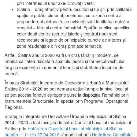
prin intermediul unor axe/ circulații verzi;
Slatina – oraş atractiv pentru locuitori şi turişti, prin calitatea
spaţiului public, pietonal, prietenos, cu o zonă centrală
preponderent pietonală, ce evidenţiază identitatea dublă a
oraşului – târg şi centru industrial. Spaţiile publice specifice
celor două centre (centrul istoric şi centrul nou) sunt
reconectate şi legate de principalele puncte de interes şi
zone rezidenţiale din oraş prin axe tematice.
Astfel, Slatina anului 2020 va fi un oraş tânăr şi modern, ce
îmbină calitatea ridicată a spaţiului public şi farmecul vechiului
târg cu excelenţa în domeniul tehnic şi stabilitatea locurilor de
muncă.
În baza Strategiei Integrate de Dezvoltare Urbană a Municipiului
Slatina 2014 - 2020 se pot demara acţiuni ample la nivel local şi
se pot accesa fonduri europene puse la dispoziţia României prin
Instrumentele Structurale, în special prin Programul Operațional
Regional.
Strategia Integrată de Dezvoltare Urbană a Municipiului Slatina
2014 - 2020 a fost însuşită de către Consiliul Local al municipiului
Slatina prin
Hotărârea Consiliului Local al Municipiului Slatina
numărul 111 din 27.04.2016
și modificat prin
Hotărârea Consiliului