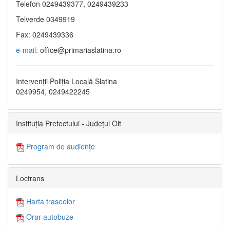
Telefon 0249439377, 0249439233
Telverde 0349919
Fax: 0249439336
e-mail:
office@primariaslatina.ro
Intervenții Poliția Locală Slatina
0249954, 0249422245
Instituția Prefectului - Județul Olt
Program de audiențe
Loctrans
Harta traseelor
Orar autobuze