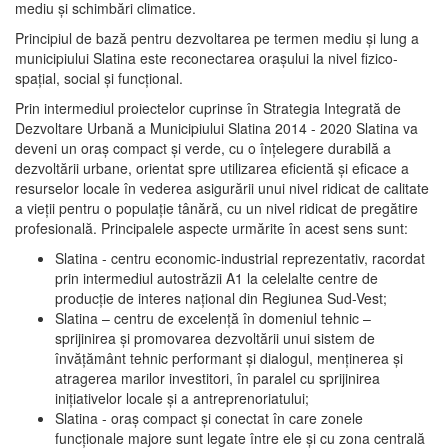
mediu şi schimbări climatice.
Principiul de bază pentru dezvoltarea pe termen mediu şi lung a
municipiului Slatina este reconectarea oraşului la nivel fizico-
spaţial, social şi funcţional.
Prin intermediul proiectelor cuprinse în Strategia Integrată de
Dezvoltare Urbană a Municipiului Slatina 2014 - 2020 Slatina va
deveni un oraş compact şi verde, cu o înţelegere durabilă a
dezvoltării urbane, orientat spre utilizarea eficientă şi eficace a
resurselor locale în vederea asigurării unui nivel ridicat de calitate
a vieţii pentru o populaţie tânără, cu un nivel ridicat de pregătire
profesională. Principalele aspecte urmărite în acest sens sunt:
Slatina - centru economic-industrial reprezentativ, racordat
prin intermediul autostrăzii A1 la celelalte centre de
producţie de interes naţional din Regiunea Sud-Vest;
Slatina – centru de excelenţă în domeniul tehnic –
sprijinirea şi promovarea dezvoltării unui sistem de
învăţământ tehnic performant şi dialogul, menţinerea şi
atragerea marilor investitori, în paralel cu sprijinirea
iniţiativelor locale şi a antreprenoriatului;
Slatina - oraş compact şi conectat în care zonele
funcţionale majore sunt legate între ele şi cu zona centrală