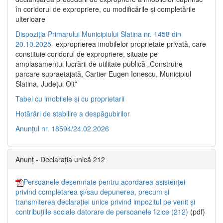
în coridorul de expropriere, cu modificările şi completările
ulterioare
Dispoziția Primarului Municipiului Slatina nr. 1458 din
20.10.2025
- exproprierea imobilelor proprietate privată, care
constituie coridorul de expropriere, situate pe
amplasamentul lucrării de utilitate publică „Construire
parcare supraetajată, Cartier Eugen Ionescu, Municipiul
Slatina, Județul Olt”
Tabel cu imobilele și cu proprietarii
Hotărâri de stabilire a despăgubirilor
Anunțul nr. 18594/24.02.2026
Anunț - Declarația unică 212
Persoanele desemnate pentru acordarea asistenței
privind completarea și/sau depunerea, precum și
transmiterea declarației unice privind impozitul pe venit și
contribuțiile sociale datorare de persoanele fizice (212)
(pdf)