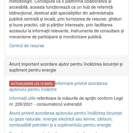
metodologic. Concepută ca o platformă colaborativă și
accesibilă, aceasta funcționează ca un hub de referință
bidirecțional, destinat atât specialiștilor din administrația
publică centrală și locală, prin furnizarea de resurse, ghiduri
și bune practici, cât și părților interesate, prin facilitarea
accesului la informații relevante, instrumente de consultare și
mecanisme de participare și monitorizare publică.
Centrul de resurse
Anunț important acordare ajutor pentru încălzirea locuinței și
supliment pentru energie
Informare privind acordarea
ACTUALIZARE (23.12.2025)
ajutorului pentru încălzire
Informații utile
referitoare la măsurile de sprijin conform Legii
nr. 226/2021 - consumatorul vulnerabil
Anunț privind acordarea ajutorului pentru încălzirea locuinței
cu gaze naturale, energie electrică sau lemne, cărbuni,
combustibili petrolieri și a suplimentului pentru energie