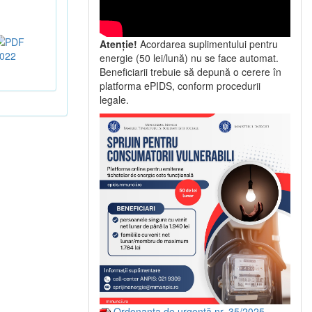
Atenție!
Acordarea suplimentului pentru
022
energie (50 lei/lună) nu se face automat.
Beneficiarii trebuie să depună o cerere în
platforma ePIDS, conform procedurii
legale.
Ordonanța de urgență nr. 35/2025