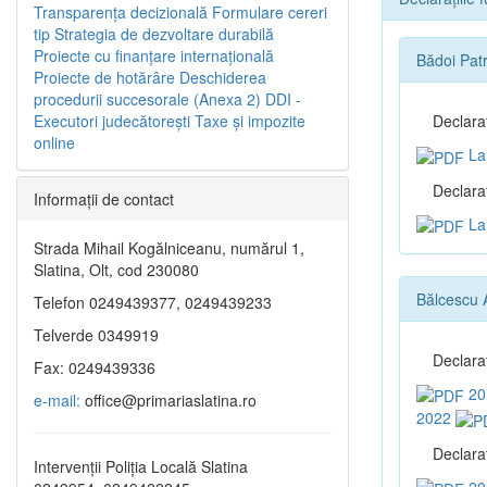
Transparenţa decizională
Formulare cereri
tip
Strategia de dezvoltare durabilă
Proiecte cu finanţare internaţională
Bădoi Patr
Proiecte de hotărâre
Deschiderea
procedurii succesorale (Anexa 2)
DDI -
Executori judecătorești
Taxe şi impozite
Declara
online
La 
Declaraţ
Informaţii de contact
La 
Strada Mihail Kogălniceanu, numărul 1,
Slatina, Olt, cod 230080
Bălcescu 
Telefon 0249439377, 0249439233
Telverde 0349919
Declara
Fax: 0249439336
20
e-mail:
office@primariaslatina.ro
2022
Declaraţ
Intervenții Poliția Locală Slatina
20