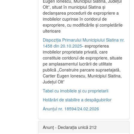
Eugen Ionescu, Muncipiul Slatina, Judeţul
Olt”, situat în municipiul Slatina şi
declanşarea procedurii de expropriere a
imobilelor cuprinse în coridorul de
expropriere, cu modificările şi completările
ulterioare
Dispoziția Primarului Municipiului Slatina nr.
1458 din 20.10.2025
- exproprierea
imobilelor proprietate privată, care
constituie coridorul de expropriere, situate
pe amplasamentul lucrării de utilitate
publică „Construire parcare supraetajată,
Cartier Eugen Ionescu, Municipiul Slatina,
Județul Olt”
Tabel cu imobilele și cu proprietarii
Hotărâri de stabilire a despăgubirilor
Anunțul nr. 18594/24.02.2026
Anunț - Declarația unică 212