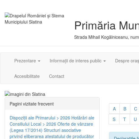
Primăria Muni
Strada Mihail Kogălniceanu, numă
Prezentare
Informații de interes public
Despre ora
Accesibilitate
Contact
Pagini vizitate frecvent
A
B
C
Dispoziţii ale Primarului > 2026
Hotărâri ale
S
T
U
Consiliului Local > 2026
Oferte de vânzare
(Legea 17/2014)
Structuri asociative
privind eliberarea atestatului de producător
Declarațiile f