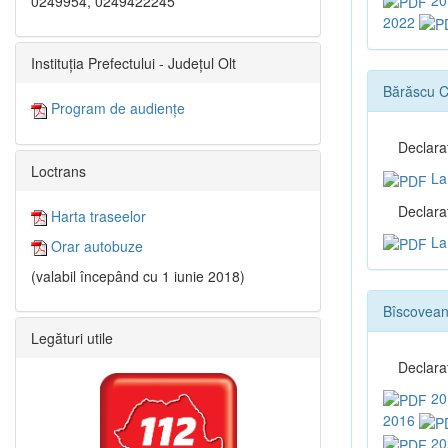
0249954, 0249422245
2022
Instituția Prefectului - Județul Olt
Bărăscu C
Program de audiențe
Declara
Loctrans
La 
Declaraţ
Harta traseelor
La 
Orar autobuze
(valabil începând cu 1 iunie 2018)
Bîscovean
Legături utile
Declara
20
2016
20