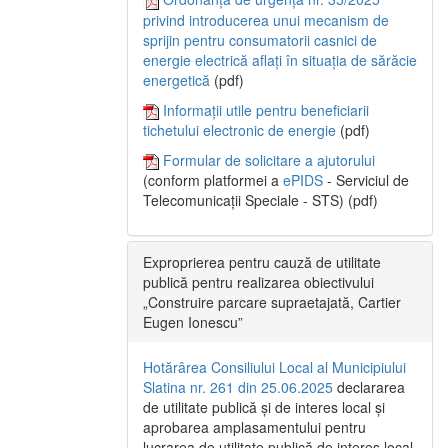
privind introducerea unui mecanism de
sprijin pentru consumatorii casnici de
energie electrică aflați în situația de sărăcie
energetică
(pdf)
Informații utile pentru beneficiarii
tichetului electronic de energie
(pdf)
Formular de solicitare a ajutorului
(conform platformei a
ePIDS
- Serviciul de
Telecomunicații Speciale - STS) (pdf)
Exproprierea pentru cauză de utilitate
publică pentru realizarea obiectivului
„Construire parcare supraetajată, Cartier
Eugen Ionescu”
Hotărârea Consiliului Local al Municipiului
Slatina nr. 261 din 25.06.2025
declararea
de utilitate publică și de interes local și
aprobarea amplasamentului pentru
lucrarea de utilitate publică de interes local