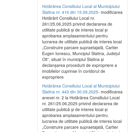
Hotărârea Consiliului Local al Municipiului
Slatina nr. 416 din 15.09.2025
- modificarea
Hotărârii Consiliului Local nr.
261/25.06.2025 privind declararea de
utilitate publică și de interes local și
aprobarea amplasamentului pentru
lucrarea de utilitate publică de interes local
„Construire parcare supraetajată, Cartier
Eugen Ionescu, Muncipiul Slatina, Județul
Olt”, situat în municipiul Slatina și
declanșarea procedurii de expropriere a
imobilelor cuprinse în coridorul de
expropriere
Hotărârea Consiliului Local al Municipiului
Slatina nr. 443 din 30.09.2025
- modificarea
anexei nr. 2 la Hotărârea Consiliului Local
nr. 261/25.06.2025 privind declararea de
utilitate publică şi de interes local şi
aprobarea amplasamentului pentru
lucrarea de utilitate publică de interes local
„Construire parcare supraetajată, Cartier