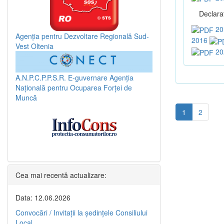
Declaraţ
20
Agenția pentru Dezvoltare Regională Sud-
2016
Vest Oltenia
20
A.N.P.C.P.P.S.R.
E-guvernare
Agenția
Națională pentru Ocuparea Forței de
Muncă
1
2
Cea mai recentă actualizare:
Data: 12.06.2026
Convocări / Invitaţii la şedinţele Consiliului
Local