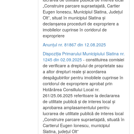
„Construire parcare supraetajată, Cartier
Eugen Ionescu, Municipiul Slatina, Județul
Olt”, situat în municipiul Slatina și
declanșarea procedurii de expropriere a
imobilelor cuprinse în coridorul de
expropriere
Anunțul nr. 81867 din 12.08.2025
Dispoziția Primarului Municipiului Slatina nr.
1245 din 02.09.2025
- constituirea comisiei
de verificare a dreptului de proprietate sau
a altor drepturi reale și acordarea
despăgubirilor pentru imobilele cuprinse în
coridorul de expropriere aprobat prin
Hotărârea Consiliului Local nr.
261/25.06.2025 referitoare la declararea
de utilitate publică și de interes local și
aprobarea amplasamentului pentru
lucrarea de utilitate publică de interes local
„Construire parcare supraetajată, situată în
Cartierul Eugen Ionescu, municipiul
Slatina, județul Olt”