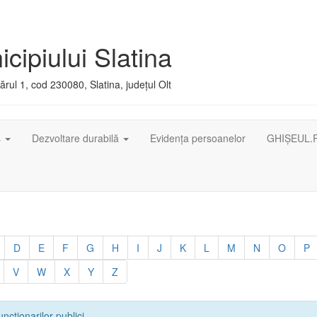
cipiului Slatina
rul 1, cod 230080, Slatina, județul Olt
ș
Dezvoltare durabilă
Evidența persoanelor
GHIȘEUL.
D
E
F
G
H
I
J
K
L
M
N
O
P
V
W
X
Y
Z
uncționarilor publici