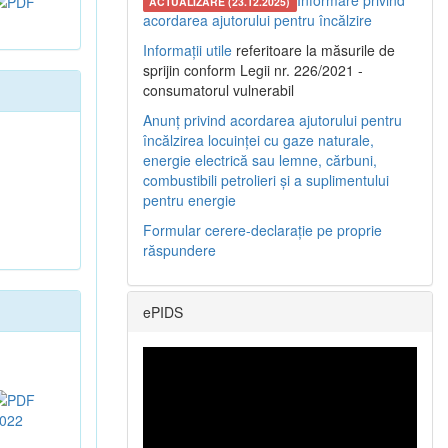
Informare privind
ACTUALIZARE (23.12.2025)
acordarea ajutorului pentru încălzire
Informații utile
referitoare la măsurile de
sprijin conform Legii nr. 226/2021 -
consumatorul vulnerabil
Anunț privind acordarea ajutorului pentru
încălzirea locuinței cu gaze naturale,
energie electrică sau lemne, cărbuni,
combustibili petrolieri și a suplimentului
pentru energie
Formular cerere-declarație pe proprie
răspundere
ePIDS
022