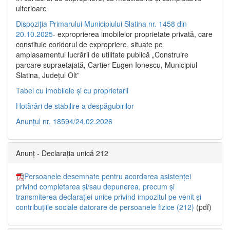
ulterioare
Dispoziția Primarului Municipiului Slatina nr. 1458 din
20.10.2025
- exproprierea imobilelor proprietate privată, care
constituie coridorul de expropriere, situate pe
amplasamentul lucrării de utilitate publică „Construire
parcare supraetajată, Cartier Eugen Ionescu, Municipiul
Slatina, Județul Olt”
Tabel cu imobilele și cu proprietarii
Hotărâri de stabilire a despăgubirilor
Anunțul nr. 18594/24.02.2026
Anunț - Declarația unică 212
Persoanele desemnate pentru acordarea asistenței
privind completarea și/sau depunerea, precum și
transmiterea declarației unice privind impozitul pe venit și
contribuțiile sociale datorare de persoanele fizice (212)
(pdf)