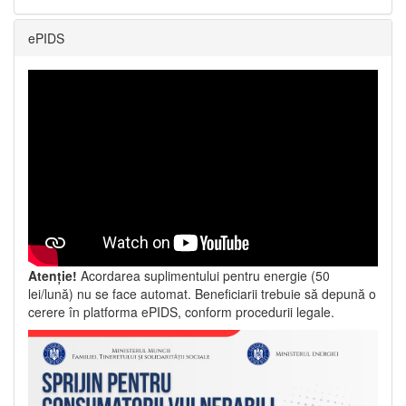
ePIDS
Atenție!
Acordarea suplimentului pentru energie (50
lei/lună) nu se face automat. Beneficiarii trebuie să depună o
cerere în platforma ePIDS, conform procedurii legale.