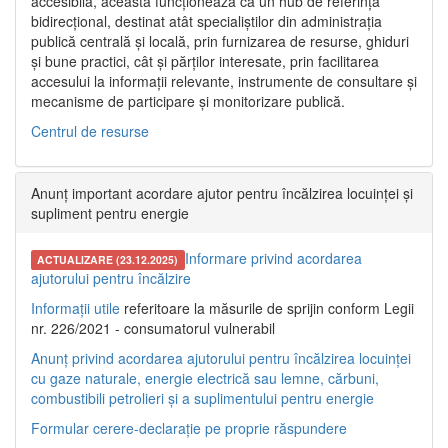
accesibilă, aceasta funcționează ca un hub de referință
bidirecțional, destinat atât specialiștilor din administrația
publică centrală și locală, prin furnizarea de resurse, ghiduri
și bune practici, cât și părților interesate, prin facilitarea
accesului la informații relevante, instrumente de consultare și
mecanisme de participare și monitorizare publică.
Centrul de resurse
Anunț important acordare ajutor pentru încălzirea locuinței și
supliment pentru energie
Informare privind acordarea
ACTUALIZARE (23.12.2025)
ajutorului pentru încălzire
Informații utile
referitoare la măsurile de sprijin conform Legii
nr. 226/2021 - consumatorul vulnerabil
Anunț privind acordarea ajutorului pentru încălzirea locuinței
cu gaze naturale, energie electrică sau lemne, cărbuni,
combustibili petrolieri și a suplimentului pentru energie
Formular cerere-declarație pe proprie răspundere