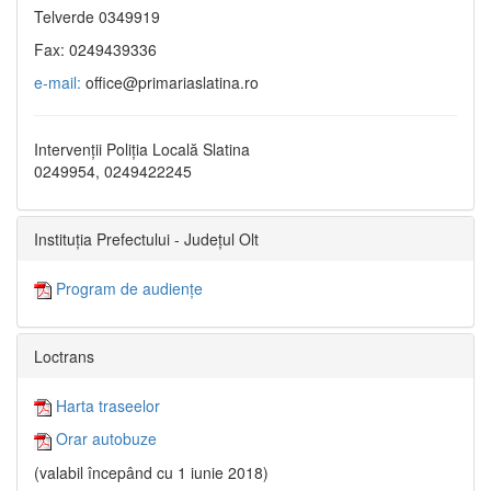
Telverde 0349919
Fax: 0249439336
e-mail:
office@primariaslatina.ro
Intervenții Poliția Locală Slatina
0249954, 0249422245
Instituția Prefectului - Județul Olt
Program de audiențe
Loctrans
Harta traseelor
Orar autobuze
(valabil începând cu 1 iunie 2018)