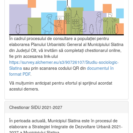
În cadrul procesului de consultare a populaţiei pentru
elaborarea Planului Urbanistic General al Municipiului Slatina
din Județul Olt, vă invităm să completați chestionarul online,
fie prin accesarea link-ului
https://survey.alchemer.eu/s3/90726107/Studiu-sociologic-
Slatina
sau prin scanarea codului QR din
documentul în
format PDF
.
Vă mulţumim anticipat pentru efortul şi sprijinul acordat
acestui demers.
Chestionar SIDU 2021-2027
În perioada actuală, Municipiul Slatina este în procesul de
elaborare a Strategiei Integrate de Dezvoltare Urbană 2021‐
2027 a Municipiului Slatina.