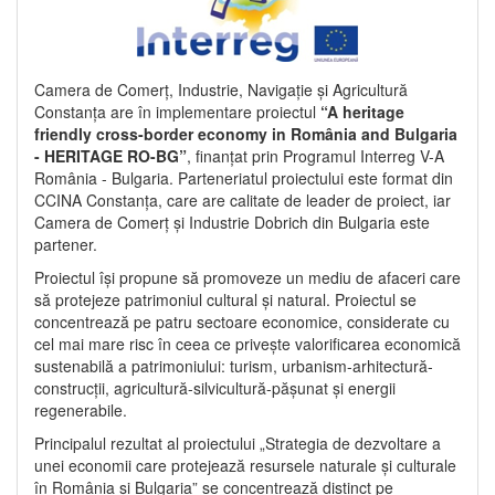
Camera de Comerț, Industrie, Navigație și Agricultură
Constanța are în implementare proiectul
“A heritage
friendly cross-border economy in România and Bulgaria
- HERITAGE RO-BG”
, finanțat prin Programul Interreg V-A
România - Bulgaria. Parteneriatul proiectului este format din
CCINA Constanța, care are calitate de leader de proiect, iar
Camera de Comerț și Industrie Dobrich din Bulgaria este
partener.
Proiectul își propune să promoveze un mediu de afaceri care
să protejeze patrimoniul cultural și natural. Proiectul se
concentrează pe patru sectoare economice, considerate cu
cel mai mare risc în ceea ce privește valorificarea economică
sustenabilă a patrimoniului: turism, urbanism-arhitectură-
construcții, agricultură-silvicultură-pășunat și energii
regenerabile.
Principalul rezultat al proiectului „Strategia de dezvoltare a
unei economii care protejează resursele naturale și culturale
în România și Bulgaria” se concentrează distinct pe