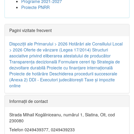
Programe 2021-2027
Proiecte PNRR
Pagini vizitate frecvent
Dispoziţii ale Primarului > 2026
Hotărâri ale Consiliului Local
> 2026
Oferte de vânzare (Legea 17/2014)
Structuri
asociative privind eliberarea atestatului de producător
Transparenţa decizională
Formulare cereri tip
Strategia de
dezvoltare durabilă
Proiecte cu finanţare internaţională
Proiecte de hotărâre
Deschiderea procedurii succesorale
(Anexa 2)
DDI - Executori judecătorești
Taxe şi impozite
online
Informaţii de contact
Strada Mihail Kogălniceanu, numărul 1, Slatina, Olt, cod
230080
Telefon 0249439377, 0249439233