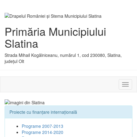
Primăria Municipiului
Slatina
Strada Mihail Kogălniceanu, numărul 1, cod 230080, Slatina,
județul Olt
Activ
sau
dezac
meniu
Proiecte cu finanţare internaţională
Programe 2007-2013
Programe 2014-2020