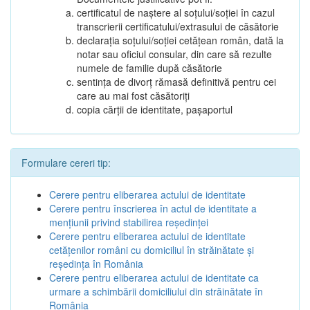
certificatul de naștere al soțului/soției în cazul
transcrierii certificatului/extrasului de căsătorie
declarația soțului/soției cetățean român, dată la
notar sau oficiul consular, din care să rezulte
numele de familie după căsătorie
sentința de divorț rămasă definitivă pentru cei
care au mai fost căsătoriți
copia cărții de identitate, pașaportul
Formulare cereri tip:
Cerere pentru eliberarea actului de identitate
Cerere pentru înscrierea în actul de identitate a
menţiunii privind stabilirea reşedinţei
Cerere pentru eliberarea actului de identitate
cetăţenilor români cu domiciliul în străinătate şi
reşedinţa în România
Cerere pentru eliberarea actului de identitate ca
urmare a schimbării domiciliului din străinătate în
România