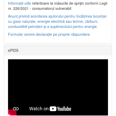
Informații utile
referitoare la măsurile de sprijin conform Legii
nr. 226/2021 - consumatorul vulnerabil
Anunț privind acordarea ajutorului pentru încălzirea locuinței
cu gaze naturale, energie electrică sau lemne, cărbuni,
combustibili petrolieri și a suplimentului pentru energie
Formular cerere-declarație pe proprie răspundere
ePIDS