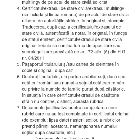
multilingv de pe actul de stare civilă solicitat
Certificatul/extrasul de stare civilă/extrasul multilingv
(să includă și limba română) de pe actul de stare civilă
eliberat de autoritățile străine, în original și fotocopie.
Traducerea, după caz, a certificatului/extrasului de
stare civilă, autentificată la notar, în original, în funcție
de statul emitent, certificatul/extrasul de stare civilă
original trebuie să conțină forma de apostilare sau
supralegalizare prevăzută de art. 72 alin. (6) din H.G.
nr. 64/2011
Pașaportul titularului și/sau cartea de identitate în
copie și original, după caz
Declarații notariale, din partea ambilor soți, dacă sunt
cetățeni români sau numai a soțului cetățean român,
cu privire la numele de familie purtat după căsătorie,
în situația în care certificatul/extrasul de căsătorie
străin nu conține, distinct, această rubrică
Documente justificative pentru completarea unor
rubrici care nu au fost completate în certificatul original
(de exemplu: lipsa datei nașterii soților, a rubricilor
privind părinții acestora, nemenționarea numelui
soților după căsătorie, etc.)
Documentele justificative pot fi: