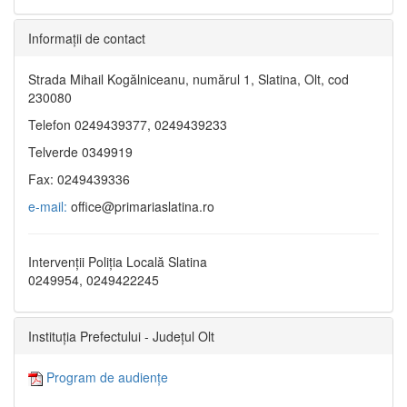
Informaţii de contact
Strada Mihail Kogălniceanu, numărul 1, Slatina, Olt, cod
230080
Telefon 0249439377, 0249439233
Telverde 0349919
Fax: 0249439336
e-mail:
office@primariaslatina.ro
Intervenții Poliția Locală Slatina
0249954, 0249422245
Instituția Prefectului - Județul Olt
Program de audiențe