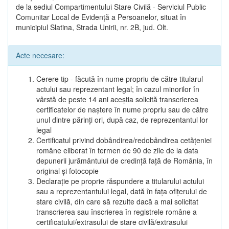
de la sediul Compartimentului Stare Civilă - Serviciul Public
Comunitar Local de Evidență a Persoanelor, situat în
municipiul Slatina, Strada Unirii, nr. 2B, jud. Olt.
Acte necesare:
Cerere tip - făcută în nume propriu de către titularul
actului sau reprezentant legal; în cazul minorilor în
vârstă de peste 14 ani aceștia solicită transcrierea
certificatelor de naștere în nume propriu sau de către
unul dintre părinți ori, după caz, de reprezentantul lor
legal
Certificatul privind dobândirea/redobândirea cetățeniei
române eliberat în termen de 90 de zile de la data
depunerii jurământului de credință față de România, în
original și fotocopie
Declarație pe proprie răspundere a titularului actului
sau a reprezentantului legal, dată în fața ofițerului de
stare civilă, din care să rezulte dacă a mai solicitat
transcrierea sau înscrierea în registrele române a
certificatului/extrasului de stare civilă/extrasului