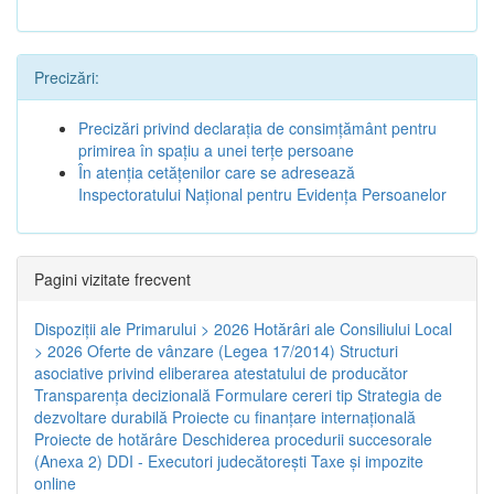
Precizări:
Precizări privind declaraţia de consimţământ pentru
primirea în spaţiu a unei terţe persoane
În atenţia cetăţenilor care se adresează
Inspectoratului Naţional pentru Evidenţa Persoanelor
Pagini vizitate frecvent
Dispoziţii ale Primarului > 2026
Hotărâri ale Consiliului Local
> 2026
Oferte de vânzare (Legea 17/2014)
Structuri
asociative privind eliberarea atestatului de producător
Transparenţa decizională
Formulare cereri tip
Strategia de
dezvoltare durabilă
Proiecte cu finanţare internaţională
Proiecte de hotărâre
Deschiderea procedurii succesorale
(Anexa 2)
DDI - Executori judecătorești
Taxe şi impozite
online