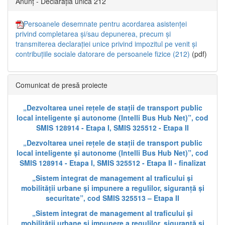
Anunț - Declarația unică 212
Persoanele desemnate pentru acordarea asistenței
privind completarea și/sau depunerea, precum și
transmiterea declarației unice privind impozitul pe venit și
contribuțiile sociale datorare de persoanele fizice (212)
(pdf)
Comunicat de presă proiecte
„Dezvoltarea unei rețele de stații de transport public
local inteligente și autonome (Intelli Bus Hub Net)”, cod
SMIS 128914 - Etapa I, SMIS 325512 - Etapa II
„Dezvoltarea unei rețele de stații de transport public
local inteligente și autonome (Intelli Bus Hub Net)”, cod
SMIS 128914 - Etapa I, SMIS 325512 - Etapa II - finalizat
„Sistem integrat de management al traficului și
mobilității urbane și impunere a regulilor, siguranță și
securitate”, cod SMIS 325513 – Etapa II
„Sistem integrat de management al traficului și
mobilității urbane și impunere a regulilor, siguranță și