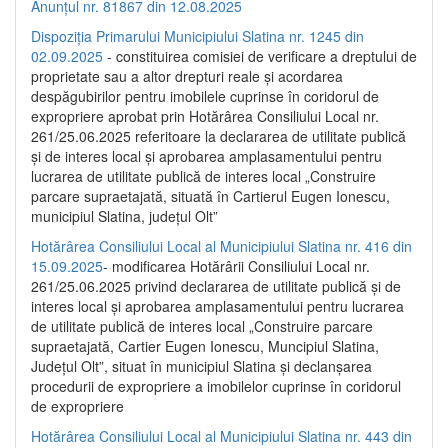
Anunțul nr. 81867 din 12.08.2025
Dispoziția Primarului Municipiului Slatina nr. 1245 din
02.09.2025
- constituirea comisiei de verificare a dreptului de
proprietate sau a altor drepturi reale și acordarea
despăgubirilor pentru imobilele cuprinse în coridorul de
expropriere aprobat prin Hotărârea Consiliului Local nr.
261/25.06.2025 referitoare la declararea de utilitate publică
și de interes local și aprobarea amplasamentului pentru
lucrarea de utilitate publică de interes local „Construire
parcare supraetajată, situată în Cartierul Eugen Ionescu,
municipiul Slatina, județul Olt”
Hotărârea Consiliului Local al Municipiului Slatina nr. 416 din
15.09.2025
- modificarea Hotărârii Consiliului Local nr.
261/25.06.2025 privind declararea de utilitate publică și de
interes local și aprobarea amplasamentului pentru lucrarea
de utilitate publică de interes local „Construire parcare
supraetajată, Cartier Eugen Ionescu, Muncipiul Slatina,
Județul Olt”, situat în municipiul Slatina și declanșarea
procedurii de expropriere a imobilelor cuprinse în coridorul
de expropriere
Hotărârea Consiliului Local al Municipiului Slatina nr. 443 din