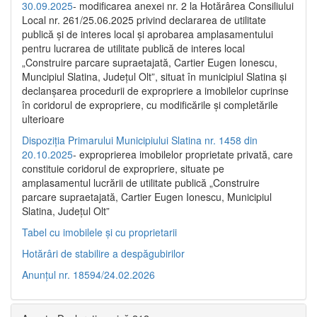
30.09.2025
- modificarea anexei nr. 2 la Hotărârea Consiliului
Local nr. 261/25.06.2025 privind declararea de utilitate
publică şi de interes local şi aprobarea amplasamentului
pentru lucrarea de utilitate publică de interes local
„Construire parcare supraetajată, Cartier Eugen Ionescu,
Muncipiul Slatina, Judeţul Olt”, situat în municipiul Slatina şi
declanşarea procedurii de expropriere a imobilelor cuprinse
în coridorul de expropriere, cu modificările şi completările
ulterioare
Dispoziția Primarului Municipiului Slatina nr. 1458 din
20.10.2025
- exproprierea imobilelor proprietate privată, care
constituie coridorul de expropriere, situate pe
amplasamentul lucrării de utilitate publică „Construire
parcare supraetajată, Cartier Eugen Ionescu, Municipiul
Slatina, Județul Olt”
Tabel cu imobilele și cu proprietarii
Hotărâri de stabilire a despăgubirilor
Anunțul nr. 18594/24.02.2026