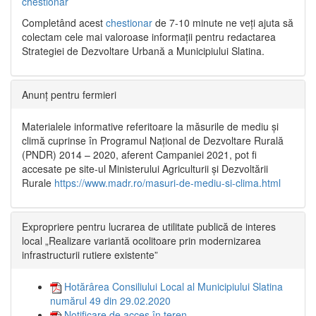
chestionar
Completând acest
chestionar
de 7-10 minute ne veți ajuta să
colectam cele mai valoroase informații pentru redactarea
Strategiei de Dezvoltare Urbană a Municipiului Slatina.
Anunț pentru fermieri
Materialele informative referitoare la măsurile de mediu și
climă cuprinse în Programul Național de Dezvoltare Rurală
(PNDR) 2014 – 2020, aferent Campaniei 2021, pot fi
accesate pe site-ul Ministerului Agriculturii și Dezvoltării
Rurale
https://www.madr.ro/masuri-de-mediu-si-clima.html
Expropriere pentru lucrarea de utilitate publică de interes
local „Realizare variantă ocolitoare prin modernizarea
infrastructurii rutiere existente”
Hotărârea Consiliului Local al Municipiului Slatina
numărul 49 din 29.02.2020
Notificare de acces în teren