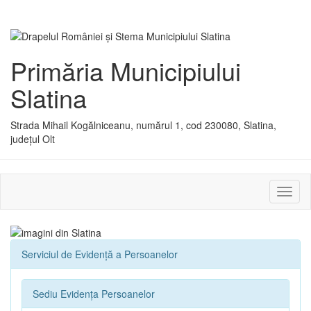
Primăria Municipiului
Slatina
Strada Mihail Kogălniceanu, numărul 1, cod 230080, Slatina,
județul Olt
Activ
sau
dezac
meniu
Serviciul de Evidenţă a Persoanelor
Sediu Evidența Persoanelor