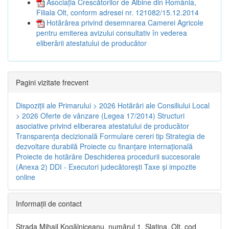
Asociația Crescătorilor de Albine din România,
Filiala Olt, conform adresei nr. 121082/15.12.2014
Hotărârea privind desemnarea Camerei Agricole
pentru emiterea avizului consultativ în vederea
eliberării atestatului de producător
Pagini vizitate frecvent
Dispoziţii ale Primarului > 2026
Hotărâri ale Consiliului Local
> 2026
Oferte de vânzare (Legea 17/2014)
Structuri
asociative privind eliberarea atestatului de producător
Transparenţa decizională
Formulare cereri tip
Strategia de
dezvoltare durabilă
Proiecte cu finanţare internaţională
Proiecte de hotărâre
Deschiderea procedurii succesorale
(Anexa 2)
DDI - Executori judecătorești
Taxe şi impozite
online
Informaţii de contact
Strada Mihail Kogălniceanu, numărul 1, Slatina, Olt, cod