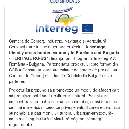
Camera de Comerț, Industrie, Navigație și Agricultură
Constanța are în implementare proiectul
“A heritage
friendly cross-border economy in România and Bulgaria
- HERITAGE RO-BG”
, finanțat prin Programul Interreg V-A
România - Bulgaria. Parteneriatul proiectului este format din
CCINA Constanța, care are calitate de leader de proiect, iar
Camera de Comerț și Industrie Dobrich din Bulgaria este
partener.
Proiectul își propune să promoveze un mediu de afaceri care
să protejeze patrimoniul cultural și natural. Proiectul se
concentrează pe patru sectoare economice, considerate cu
cel mai mare risc în ceea ce privește valorificarea economică
sustenabilă a patrimoniului: turism, urbanism-arhitectură-
construcții, agricultură-silvicultură-pășunat și energii
regenerabile.