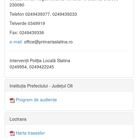
230080
Telefon 0249439377, 0249439233
Telverde 0349919
Fax: 0249439336
e-mail:
office@primariaslatina.ro
Intervenții Poliția Locală Slatina
0249954, 0249422245
Instituția Prefectului - Județul Olt
Program de audiențe
Loctrans
Harta traseelor