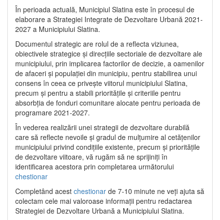
În perioada actuală, Municipiul Slatina este în procesul de
elaborare a Strategiei Integrate de Dezvoltare Urbană 2021‐
2027 a Municipiului Slatina.
Documentul strategic are rolul de a reflecta viziunea,
obiectivele strategice și direcțiile sectoriale de dezvoltare ale
municipiului, prin implicarea factorilor de decizie, a oamenilor
de afaceri și populației din municipiu, pentru stabilirea unui
consens în ceea ce privește viitorul municipiului Slatina,
precum și pentru a stabili prioritățile și criteriile pentru
absorbția de fonduri comunitare alocate pentru perioada de
programare 2021-2027.
În vederea realizării unei strategii de dezvoltare durabilă
care să reflecte nevoile și gradul de mulțumire al cetățenilor
municipiului privind condițiile existente, precum și prioritățile
de dezvoltare viitoare, vă rugăm să ne sprijiniți în
identificarea acestora prin completarea următorului
chestionar
Completând acest
chestionar
de 7-10 minute ne veți ajuta să
colectam cele mai valoroase informații pentru redactarea
Strategiei de Dezvoltare Urbană a Municipiului Slatina.