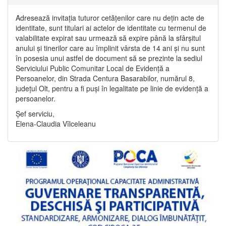
Adresează invitația tuturor cetățenilor care nu dețin acte de
identitate, sunt titulari ai actelor de identitate cu termenul de
valabilitate expirat sau urmează să expire până la sfârșitul
anului și tinerilor care au împlinit vârsta de 14 ani și nu sunt
în posesia unui astfel de document să se prezinte la sediul
Serviciului Public Comunitar Local de Evidență a
Persoanelor, din Strada Centura Basarabilor, numărul 8,
județul Olt, pentru a fi puși în legalitate pe linie de evidență a
persoanelor.
Șef serviciu,
Elena-Claudia Vîlceleanu