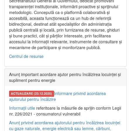
Secretariatului General al Guvernului, dedicat promovării
transparenței instituționale, informării proactive și sprijinului
metodologic. Concepută ca o platformă colaborativă și
accesibilă, aceasta funcționează ca un hub de referință
bidirecțional, destinat atât specialiștilor din administrația
publică centrală și locală, prin furnizarea de resurse, ghiduri
și bune practici, cât și părților interesate, prin facilitarea
accesului la informații relevante, instrumente de consultare și
mecanisme de participare și monitorizare publică.
Centrul de resurse
Anunț important acordare ajutor pentru încălzirea locuinței și
supliment pentru energie
Informare privind acordarea
ACTUALIZARE (23.12.2025)
ajutorului pentru încălzire
Informații utile
referitoare la măsurile de sprijin conform Legii
nr. 226/2021 - consumatorul vulnerabil
Anunț privind acordarea ajutorului pentru încălzirea locuinței
cu gaze naturale, energie electrică sau lemne, cărbuni,