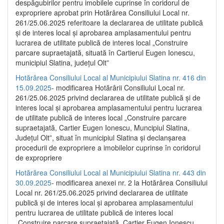
despăgubirilor pentru imobilele cuprinse în coridorul de
expropriere aprobat prin Hotărârea Consiliului Local nr.
261/25.06.2025 referitoare la declararea de utilitate publică
și de interes local și aprobarea amplasamentului pentru
lucrarea de utilitate publică de interes local „Construire
parcare supraetajată, situată în Cartierul Eugen Ionescu,
municipiul Slatina, județul Olt”
Hotărârea Consiliului Local al Municipiului Slatina nr. 416 din
15.09.2025
- modificarea Hotărârii Consiliului Local nr.
261/25.06.2025 privind declararea de utilitate publică și de
interes local și aprobarea amplasamentului pentru lucrarea
de utilitate publică de interes local „Construire parcare
supraetajată, Cartier Eugen Ionescu, Muncipiul Slatina,
Județul Olt”, situat în municipiul Slatina și declanșarea
procedurii de expropriere a imobilelor cuprinse în coridorul
de expropriere
Hotărârea Consiliului Local al Municipiului Slatina nr. 443 din
30.09.2025
- modificarea anexei nr. 2 la Hotărârea Consiliului
Local nr. 261/25.06.2025 privind declararea de utilitate
publică şi de interes local şi aprobarea amplasamentului
pentru lucrarea de utilitate publică de interes local
„Construire parcare supraetajată, Cartier Eugen Ionescu,