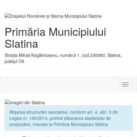
Primăria Municipiului
Slatina
Strada Mihail Kogălniceanu, numărul 1, cod 230080, Slatina,
județul Olt
Activ
sau
dezac
meniu
Afișarea structurilor asociative, conform art. 4, alin. 3 din
Legea nr. 145/2014, privind eliberarea atestatului de
producător, înscrise la Primăria Municipiului Slatina