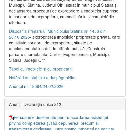
Muncipiul Slatina, Judeţul Olt”, situat în municipiul Slatina şi
declanşarea procedurii de expropriere a imobilelor cuprinse
în coridorul de expropriere, cu modificările şi completările
ulterioare
Dispoziția Primarului Municipiului Slatina nr. 1458 din
20.10.2025
- exproprierea imobilelor proprietate privată, care
constituie coridorul de expropriere, situate pe
amplasamentul lucrării de utilitate publică „Construire
parcare supraetajată, Cartier Eugen Ionescu, Municipiul
Slatina, Județul Olt”
Tabel cu imobilele și cu proprietarii
Hotărâri de stabilire a despăgubirilor
Anunțul nr. 18594/24.02.2026
Anunț - Declarația unică 212
Persoanele desemnate pentru acordarea asistenței
privind completarea și/sau depunerea, precum și
transmiterea declarației unice privind impozitul pe venit și