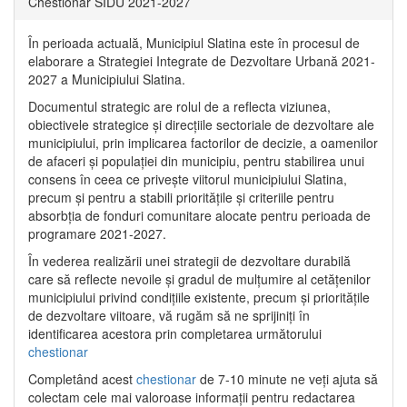
Chestionar SIDU 2021-2027
În perioada actuală, Municipiul Slatina este în procesul de
elaborare a Strategiei Integrate de Dezvoltare Urbană 2021‐
2027 a Municipiului Slatina.
Documentul strategic are rolul de a reflecta viziunea,
obiectivele strategice și direcțiile sectoriale de dezvoltare ale
municipiului, prin implicarea factorilor de decizie, a oamenilor
de afaceri și populației din municipiu, pentru stabilirea unui
consens în ceea ce privește viitorul municipiului Slatina,
precum și pentru a stabili prioritățile și criteriile pentru
absorbția de fonduri comunitare alocate pentru perioada de
programare 2021-2027.
În vederea realizării unei strategii de dezvoltare durabilă
care să reflecte nevoile și gradul de mulțumire al cetățenilor
municipiului privind condițiile existente, precum și prioritățile
de dezvoltare viitoare, vă rugăm să ne sprijiniți în
identificarea acestora prin completarea următorului
chestionar
Completând acest
chestionar
de 7-10 minute ne veți ajuta să
colectam cele mai valoroase informații pentru redactarea