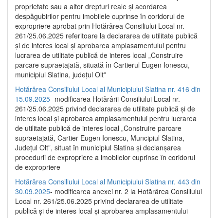
proprietate sau a altor drepturi reale și acordarea
despăgubirilor pentru imobilele cuprinse în coridorul de
expropriere aprobat prin Hotărârea Consiliului Local nr.
261/25.06.2025 referitoare la declararea de utilitate publică
și de interes local și aprobarea amplasamentului pentru
lucrarea de utilitate publică de interes local „Construire
parcare supraetajată, situată în Cartierul Eugen Ionescu,
municipiul Slatina, județul Olt”
Hotărârea Consiliului Local al Municipiului Slatina nr. 416 din
15.09.2025
- modificarea Hotărârii Consiliului Local nr.
261/25.06.2025 privind declararea de utilitate publică și de
interes local și aprobarea amplasamentului pentru lucrarea
de utilitate publică de interes local „Construire parcare
supraetajată, Cartier Eugen Ionescu, Muncipiul Slatina,
Județul Olt”, situat în municipiul Slatina și declanșarea
procedurii de expropriere a imobilelor cuprinse în coridorul
de expropriere
Hotărârea Consiliului Local al Municipiului Slatina nr. 443 din
30.09.2025
- modificarea anexei nr. 2 la Hotărârea Consiliului
Local nr. 261/25.06.2025 privind declararea de utilitate
publică şi de interes local şi aprobarea amplasamentului