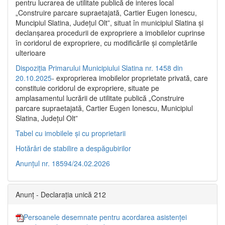
pentru lucrarea de utilitate publică de interes local
„Construire parcare supraetajată, Cartier Eugen Ionescu,
Muncipiul Slatina, Judeţul Olt”, situat în municipiul Slatina şi
declanşarea procedurii de expropriere a imobilelor cuprinse
în coridorul de expropriere, cu modificările şi completările
ulterioare
Dispoziția Primarului Municipiului Slatina nr. 1458 din
20.10.2025
- exproprierea imobilelor proprietate privată, care
constituie coridorul de expropriere, situate pe
amplasamentul lucrării de utilitate publică „Construire
parcare supraetajată, Cartier Eugen Ionescu, Municipiul
Slatina, Județul Olt”
Tabel cu imobilele și cu proprietarii
Hotărâri de stabilire a despăgubirilor
Anunțul nr. 18594/24.02.2026
Anunț - Declarația unică 212
Persoanele desemnate pentru acordarea asistenței