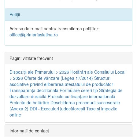
Petiții:
Adresa de e-mail pentru transmiterea petițiilor:
office@primariaslatina.ro
Pagini vizitate frecvent
Dispoziţii ale Primarului > 2026
Hotărâri ale Consiliului Local
> 2026
Oferte de vânzare (Legea 17/2014)
Structuri
asociative privind eliberarea atestatului de producător
Transparenţa decizională
Formulare cereri tip
Strategia de
dezvoltare durabilă
Proiecte cu finanţare internaţională
Proiecte de hotărâre
Deschiderea procedurii succesorale
(Anexa 2)
DDI - Executori judecătorești
Taxe şi impozite
online
Informaţii de contact