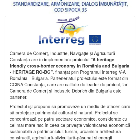
Camera de Comerț, Industrie, Navigație și Agricultură
Constanța are în implementare proiectul
“A heritage
friendly cross-border economy in România and Bulgaria
- HERITAGE RO-BG”
, finanțat prin Programul Interreg V-A
România - Bulgaria. Parteneriatul proiectului este format din
CCINA Constanța, care are calitate de leader de proiect, iar
Camera de Comerț și Industrie Dobrich din Bulgaria este
partener.
Proiectul își propune să promoveze un mediu de afaceri care
să protejeze patrimoniul cultural și natural. Proiectul se
concentrează pe patru sectoare economice, considerate cu
cel mai mare risc în ceea ce privește valorificarea economică
sustenabilă a patrimoniului: turism, urbanism-arhitectură-
construcții, agricultură-silvicultură-pășunat și energii