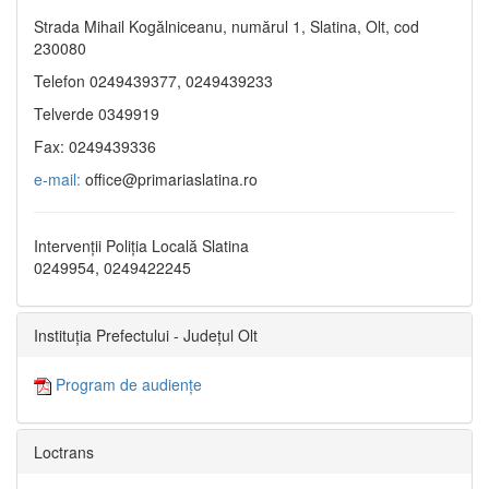
Strada Mihail Kogălniceanu, numărul 1, Slatina, Olt, cod
230080
Telefon 0249439377, 0249439233
Telverde 0349919
Fax: 0249439336
e-mail:
office@primariaslatina.ro
Intervenții Poliția Locală Slatina
0249954, 0249422245
Instituția Prefectului - Județul Olt
Program de audiențe
Loctrans