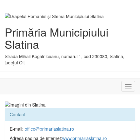
Primăria Municipiului
Slatina
Strada Mihail Kogălniceanu, numărul 1, cod 230080, Slatina,
județul Olt
Activ
sau
dezac
meniu
Contact
E-mail:
office@primariaslatina.ro
Adresă pagina de internet:
www.primariaslatina.ro