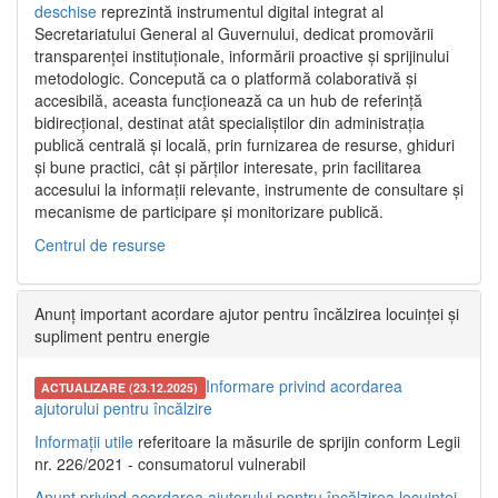
deschise
reprezintă instrumentul digital integrat al
Secretariatului General al Guvernului, dedicat promovării
transparenței instituționale, informării proactive și sprijinului
metodologic. Concepută ca o platformă colaborativă și
accesibilă, aceasta funcționează ca un hub de referință
bidirecțional, destinat atât specialiștilor din administrația
publică centrală și locală, prin furnizarea de resurse, ghiduri
și bune practici, cât și părților interesate, prin facilitarea
accesului la informații relevante, instrumente de consultare și
mecanisme de participare și monitorizare publică.
Centrul de resurse
Anunț important acordare ajutor pentru încălzirea locuinței și
supliment pentru energie
Informare privind acordarea
ACTUALIZARE (23.12.2025)
ajutorului pentru încălzire
Informații utile
referitoare la măsurile de sprijin conform Legii
nr. 226/2021 - consumatorul vulnerabil
Anunț privind acordarea ajutorului pentru încălzirea locuinței