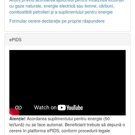
cu gaze naturale, energie electrică sau lemne, cărbuni,
combustibili petrolieri și a suplimentului pentru energie
Formular cerere-declarație pe proprie răspundere
ePIDS
Atenție!
Acordarea suplimentului pentru energie (50
lei/lună) nu se face automat. Beneficiarii trebuie să depună o
cerere în platforma ePIDS, conform procedurii legale.