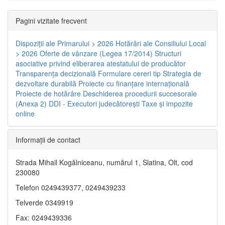
Pagini vizitate frecvent
Dispoziţii ale Primarului > 2026
Hotărâri ale Consiliului Local
> 2026
Oferte de vânzare (Legea 17/2014)
Structuri
asociative privind eliberarea atestatului de producător
Transparenţa decizională
Formulare cereri tip
Strategia de
dezvoltare durabilă
Proiecte cu finanţare internaţională
Proiecte de hotărâre
Deschiderea procedurii succesorale
(Anexa 2)
DDI - Executori judecătorești
Taxe şi impozite
online
Informaţii de contact
Strada Mihail Kogălniceanu, numărul 1, Slatina, Olt, cod
230080
Telefon 0249439377, 0249439233
Telverde 0349919
Fax: 0249439336