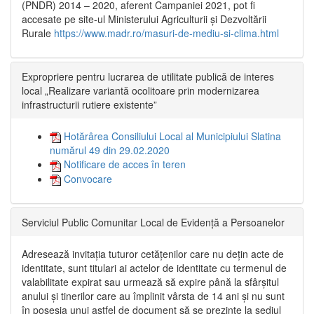
(PNDR) 2014 – 2020, aferent Campaniei 2021, pot fi
accesate pe site-ul Ministerului Agriculturii și Dezvoltării
Rurale
https://www.madr.ro/masuri-de-mediu-si-clima.html
Expropriere pentru lucrarea de utilitate publică de interes
local „Realizare variantă ocolitoare prin modernizarea
infrastructurii rutiere existente”
Hotărârea Consiliului Local al Municipiului Slatina
numărul 49 din 29.02.2020
Notificare de acces în teren
Convocare
Serviciul Public Comunitar Local de Evidență a Persoanelor
Adresează invitația tuturor cetățenilor care nu dețin acte de
identitate, sunt titulari ai actelor de identitate cu termenul de
valabilitate expirat sau urmează să expire până la sfârșitul
anului și tinerilor care au împlinit vârsta de 14 ani și nu sunt
în posesia unui astfel de document să se prezinte la sediul