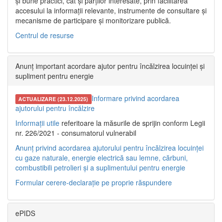
și bune practici, cât și părților interesate, prin facilitarea
accesului la informații relevante, instrumente de consultare și
mecanisme de participare și monitorizare publică.
Centrul de resurse
Anunț important acordare ajutor pentru încălzirea locuinței și
supliment pentru energie
Informare privind acordarea
ACTUALIZARE (23.12.2025)
ajutorului pentru încălzire
Informații utile
referitoare la măsurile de sprijin conform Legii
nr. 226/2021 - consumatorul vulnerabil
Anunț privind acordarea ajutorului pentru încălzirea locuinței
cu gaze naturale, energie electrică sau lemne, cărbuni,
combustibili petrolieri și a suplimentului pentru energie
Formular cerere-declarație pe proprie răspundere
ePIDS