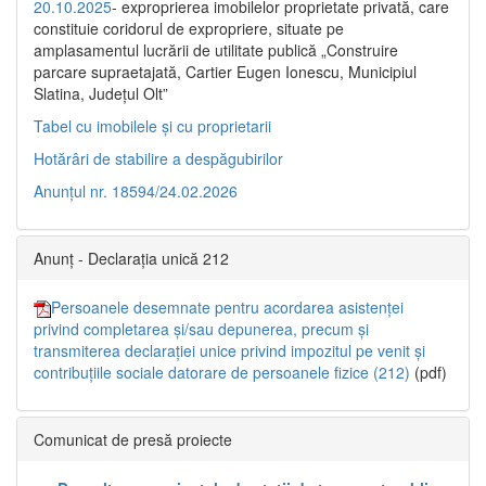
20.10.2025
- exproprierea imobilelor proprietate privată, care
constituie coridorul de expropriere, situate pe
amplasamentul lucrării de utilitate publică „Construire
parcare supraetajată, Cartier Eugen Ionescu, Municipiul
Slatina, Județul Olt”
Tabel cu imobilele și cu proprietarii
Hotărâri de stabilire a despăgubirilor
Anunțul nr. 18594/24.02.2026
Anunț - Declarația unică 212
Persoanele desemnate pentru acordarea asistenței
privind completarea și/sau depunerea, precum și
transmiterea declarației unice privind impozitul pe venit și
contribuțiile sociale datorare de persoanele fizice (212)
(pdf)
Comunicat de presă proiecte