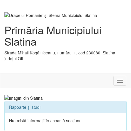
Primăria Municipiului
Slatina
Strada Mihail Kogălniceanu, numărul 1, cod 230080, Slatina,
județul Olt
Activ
sau
dezac
meniu
Rapoarte și studii
Nu există informații în această secțiune