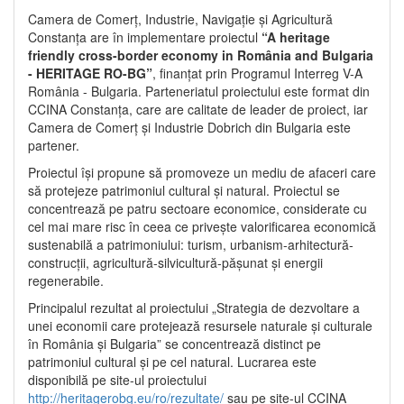
Camera de Comerț, Industrie, Navigație și Agricultură
Constanța are în implementare proiectul
“A heritage
friendly cross-border economy in România and Bulgaria
- HERITAGE RO-BG”
, finanțat prin Programul Interreg V-A
România - Bulgaria. Parteneriatul proiectului este format din
CCINA Constanța, care are calitate de leader de proiect, iar
Camera de Comerț și Industrie Dobrich din Bulgaria este
partener.
Proiectul își propune să promoveze un mediu de afaceri care
să protejeze patrimoniul cultural și natural. Proiectul se
concentrează pe patru sectoare economice, considerate cu
cel mai mare risc în ceea ce privește valorificarea economică
sustenabilă a patrimoniului: turism, urbanism-arhitectură-
construcții, agricultură-silvicultură-pășunat și energii
regenerabile.
Principalul rezultat al proiectului „Strategia de dezvoltare a
unei economii care protejează resursele naturale și culturale
în România și Bulgaria” se concentrează distinct pe
patrimoniul cultural și pe cel natural. Lucrarea este
disponibilă pe site-ul proiectului
http://heritagerobg.eu/ro/rezultate/
sau pe site-ul CCINA