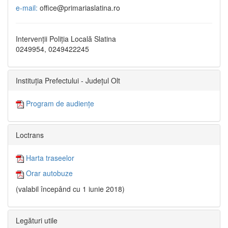
e-mail:
office@primariaslatina.ro
Intervenții Poliția Locală Slatina
0249954, 0249422245
Instituția Prefectului - Județul Olt
Program de audiențe
Loctrans
Harta traseelor
Orar autobuze
(valabil începând cu 1 iunie 2018)
Legături utile