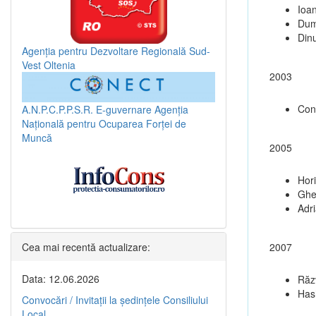
Ioa
Dum
Dinu
Agenția pentru Dezvoltare Regională Sud-
Vest Oltenia
2003
Con
A.N.P.C.P.P.S.R.
E-guvernare
Agenția
Națională pentru Ocuparea Forței de
Muncă
2005
Hori
Ghe
Adr
Cea mai recentă actualizare:
2007
Data: 12.06.2026
Răz
Hash
Convocări / Invitaţii la şedinţele Consiliului
Local