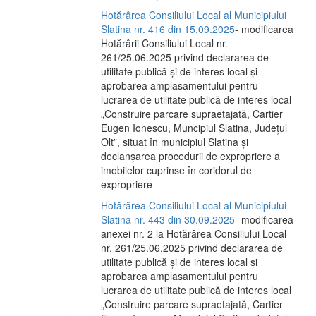
Hotărârea Consiliului Local al Municipiului
Slatina nr. 416 din 15.09.2025
- modificarea
Hotărârii Consiliului Local nr.
261/25.06.2025 privind declararea de
utilitate publică și de interes local și
aprobarea amplasamentului pentru
lucrarea de utilitate publică de interes local
„Construire parcare supraetajată, Cartier
Eugen Ionescu, Muncipiul Slatina, Județul
Olt”, situat în municipiul Slatina și
declanșarea procedurii de expropriere a
imobilelor cuprinse în coridorul de
expropriere
Hotărârea Consiliului Local al Municipiului
Slatina nr. 443 din 30.09.2025
- modificarea
anexei nr. 2 la Hotărârea Consiliului Local
nr. 261/25.06.2025 privind declararea de
utilitate publică şi de interes local şi
aprobarea amplasamentului pentru
lucrarea de utilitate publică de interes local
„Construire parcare supraetajată, Cartier