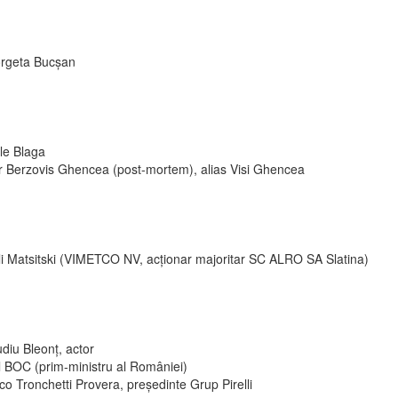
rgeta Bucșan
le Blaga
ir Berzovis Ghencea (post-mortem), alias Visi Ghencea
li Matsitski (VIMETCO NV, acționar majoritar SC ALRO SA Slatina)
diu Bleonț, actor
l BOC (prim-ministru al României)
o Tronchetti Provera, președinte Grup Pirelli