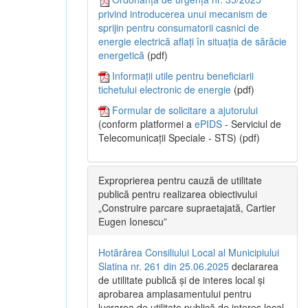
privind introducerea unui mecanism de
sprijin pentru consumatorii casnici de
energie electrică aflați în situația de sărăcie
energetică
(pdf)
Informații utile pentru beneficiarii
tichetului electronic de energie
(pdf)
Formular de solicitare a ajutorului
(conform platformei a
ePIDS
- Serviciul de
Telecomunicații Speciale - STS) (pdf)
Exproprierea pentru cauză de utilitate
publică pentru realizarea obiectivului
„Construire parcare supraetajată, Cartier
Eugen Ionescu”
Hotărârea Consiliului Local al Municipiului
Slatina nr. 261 din 25.06.2025
declararea
de utilitate publică și de interes local și
aprobarea amplasamentului pentru
lucrarea de utilitate publică de interes local