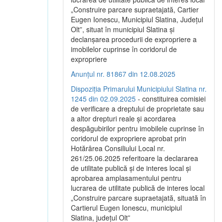
„Construire parcare supraetajată, Cartier
Eugen Ionescu, Municipiul Slatina, Județul
Olt”, situat în municipiul Slatina și
declanșarea procedurii de expropriere a
imobilelor cuprinse în coridorul de
expropriere
Anunțul nr. 81867 din 12.08.2025
Dispoziția Primarului Municipiului Slatina nr.
1245 din 02.09.2025
- constituirea comisiei
de verificare a dreptului de proprietate sau
a altor drepturi reale și acordarea
despăgubirilor pentru imobilele cuprinse în
coridorul de expropriere aprobat prin
Hotărârea Consiliului Local nr.
261/25.06.2025 referitoare la declararea
de utilitate publică și de interes local și
aprobarea amplasamentului pentru
lucrarea de utilitate publică de interes local
„Construire parcare supraetajată, situată în
Cartierul Eugen Ionescu, municipiul
Slatina, județul Olt”