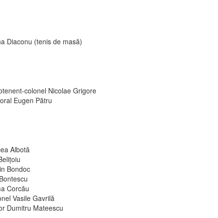
na Diaconu (tenis de masă)
otenent-colonel Nicolae Grigore
oral Eugen Pătru
cea Albotă
 Belițoiu
in Bondoc
 Bontescu
a Corcău
nel Vasile Gavrilă
or Dumitru Mateescu