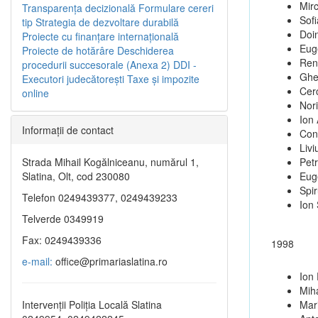
Mir
Transparenţa decizională
Formulare cereri
Sofi
tip
Strategia de dezvoltare durabilă
Doi
Proiecte cu finanţare internaţională
Eug
Proiecte de hotărâre
Deschiderea
Ren
procedurii succesorale (Anexa 2)
DDI -
Ghe
Executori judecătorești
Taxe şi impozite
Cer
online
Nori
Ion 
Informaţii de contact
Cons
Livi
Strada Mihail Kogălniceanu, numărul 1,
Pet
Slatina, Olt, cod 230080
Eug
Spi
Telefon 0249439377, 0249439233
Ion
Telverde 0349919
Fax: 0249439336
1998
e-mail:
office@primariaslatina.ro
Ion
Miha
Intervenții Poliția Locală Slatina
Mar