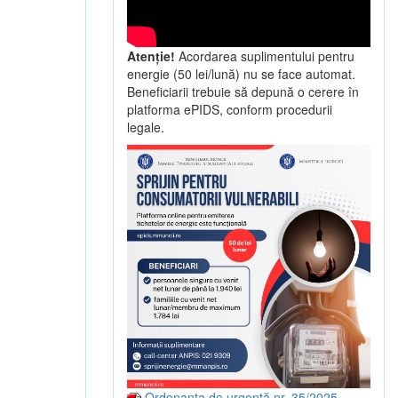
Atenție!
Acordarea suplimentului pentru
energie (50 lei/lună) nu se face automat.
Beneficiarii trebuie să depună o cerere în
platforma ePIDS, conform procedurii
legale.
Ordonanța de urgență nr. 35/2025