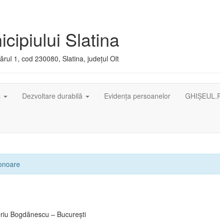
cipiului Slatina
rul 1, cod 230080, Slatina, județul Olt
ș
Dezvoltare durabilă
Evidența persoanelor
GHIȘEUL.
 onoare
eriu Bogdănescu – Bucureşti