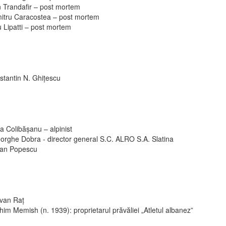
n Trandafir – post mortem
itru Caracostea – post mortem
 Lipatti – post mortem
stantin N. Ghiţescu
a Colibășanu – alpinist
orghe Dobra - director general S.C. ALRO S.A. Slatina
ian Popescu
van Raț
im Memish (n. 1939): proprietarul prăvăliei „Atletul albanez”