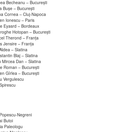
cea Becheanu – Bucureşti
a Buşe – Bucureşti
na Cornea – Cluj-Napoca
en Ionescu – Paris
e Eyasrd – Bordeaux
roghe Hotopan – Bucureşti
cel Therond – Franţa
s Jensire – Franţa
Aldea – Slatina
tantin Blaj – Slatina
u Mircea Dan – Slatina
re Roman – Bucureşti
en Gîrlea – Bucureşti
ru Vergulescu
 Spirescu
 Popescu-Negreni
i Butoi
ia Paleologu