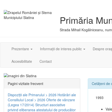
Primăria Muni
Strada Mihail Kogălniceanu, numă
Prezentare
Informații de interes public
Despre ora
Accesibilitate
Contact
Pagini vizitate frecvent
Cetățeni de
Dispoziţii ale Primarului > 2026
Hotărâri ale
1993
Consiliului Local > 2026
Oferte de vânzare
(Legea 17/2014)
Structuri asociative
Val
privind eliberarea atestatului de producător