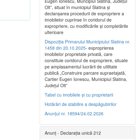
Eugen Ionescu, Muncipiul Slatina, Judeţul
Olt”, situat în municipiul Slatina şi
declanşarea procedurii de expropriere a
imobilelor cuprinse în coridorul de
expropriere, cu modificările şi completările
ulterioare
Dispoziția Primarului Municipiului Slatina nr.
1458 din 20.10.2025
- exproprierea
imobilelor proprietate privată, care
constituie coridorul de expropriere, situate
pe amplasamentul lucrării de utilitate
publică „Construire parcare supraetajată,
Cartier Eugen Ionescu, Municipiul Slatina,
Județul Olt”
Tabel cu imobilele și cu proprietarii
Hotărâri de stabilire a despăgubirilor
Anunțul nr. 18594/24.02.2026
Anunț - Declarația unică 212