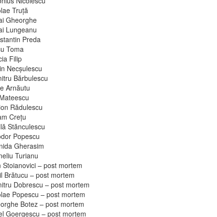
onius Nicolescu
lae Truţă
ai Gheorghe
ai Lungeanu
stantin Preda
cu Toma
cia Filip
in Necşulescu
itru Bărbulescu
re Arnăutu
 Mateescu
ion Rădulescu
am Creţu
ilă Stănculescu
odor Popescu
nida Gherasim
neliu Turianu
n Stoianovici – post mortem
il Brătucu – post mortem
itru Dobrescu – post mortem
olae Popescu – post mortem
orghe Botez – post mortem
el Goergescu – post mortem