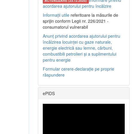
Informare privind
ACTUALIZARE (23.12.2025)
acordarea ajutorului pentru încălzire
Informații utile
referitoare la măsurile de
sprijin conform Legii nr. 226/2021 -
consumatorul vulnerabil
Anunț privind acordarea ajutorului pentru
încălzirea locuinței cu gaze naturale,
energie electrică sau lemne, cărbuni,
combustibili petrolieri și a suplimentului
pentru energie
Formular cerere-declarație pe proprie
răspundere
ePIDS