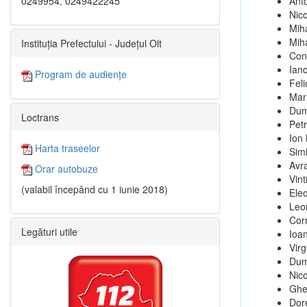
0249954, 0249422245
Ant
Nico
Mih
Mih
Instituția Prefectului - Județul Olt
Con
Ian
Program de audiențe
Feli
Mar
Dum
Loctrans
Pet
Ion
Harta traseelor
Sim
Avr
Orar autobuze
Vint
(valabil începând cu 1 iunie 2018)
Ele
Leo
Cor
Legături utile
Ioa
Virg
Dum
Nic
Ghe
Dor