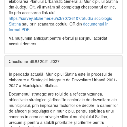
elaborarea Planului Urbanistic General al Municipiului Slatina
din Județul Olt, vă invităm să completați chestionarul online,
fie prin accesarea link-ului
https://survey.alchemer.eu/s3/90726107/Studiu-sociologic-
Slatina
sau prin scanarea codului QR din
documentul în
format PDF
.
Vă mulţumim anticipat pentru efortul şi sprijinul acordat
acestui demers.
Chestionar SIDU 2021-2027
În perioada actuală, Municipiul Slatina este în procesul de
elaborare a Strategiei Integrate de Dezvoltare Urbană 2021‐
2027 a Municipiului Slatina.
Documentul strategic are rolul de a reflecta viziunea,
obiectivele strategice și direcțiile sectoriale de dezvoltare ale
municipiului, prin implicarea factorilor de decizie, a oamenilor
de afaceri și populației din municipiu, pentru stabilirea unui
consens în ceea ce privește viitorul municipiului Slatina,
precum și pentru a stabili prioritățile și criteriile pentru