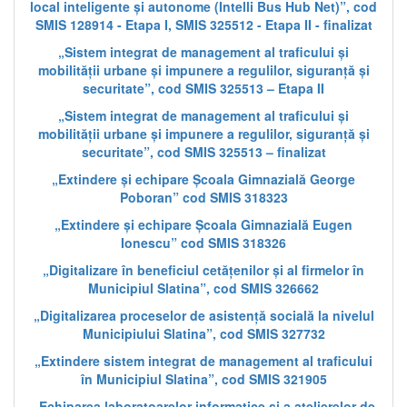
local inteligente și autonome (Intelli Bus Hub Net)”, cod
SMIS 128914 - Etapa I, SMIS 325512 - Etapa II - finalizat
„Sistem integrat de management al traficului și
mobilității urbane și impunere a regulilor, siguranță și
securitate”, cod SMIS 325513 – Etapa II
„Sistem integrat de management al traficului și
mobilității urbane și impunere a regulilor, siguranță și
securitate”, cod SMIS 325513 – finalizat
„Extindere și echipare Școala Gimnazială George
Poboran” cod SMIS 318323
„Extindere și echipare Școala Gimnazială Eugen
Ionescu” cod SMIS 318326
„Digitalizare în beneficiul cetățenilor și al firmelor în
Municipiul Slatina”, cod SMIS 326662
„Digitalizarea proceselor de asistență socială la nivelul
Municipiului Slatina”, cod SMIS 327732
„Extindere sistem integrat de management al traficului
în Municipiul Slatina”, cod SMIS 321905
„Echiparea laboratoarelor informatice și a atelierelor de