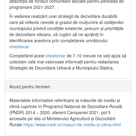
absorbția de fonduri comunitare alocate pentru perioada de
programare 2021-2027.
În vederea realizării unei strategii de dezvoltare durabilă
care să reflecte nevoile și gradul de mulțumire al cetățenilor
municipiului privind condițiile existente, precum și prioritățile
de dezvoltare viitoare, vă rugăm să ne sprijiniți în
identificarea acestora prin completarea următorului
chestionar
Completând acest
chestionar
de 7-10 minute ne veți ajuta să
colectam cele mai valoroase informații pentru redactarea
Strategiei de Dezvoltare Urbană a Municipiului Slatina.
Anunț pentru fermieri
Materialele informative referitoare la măsurile de mediu și
climă cuprinse în Programul Național de Dezvoltare Rurală
(PNDR) 2014 – 2020, aferent Campaniei 2021, pot fi
accesate pe site-ul Ministerului Agriculturii și Dezvoltării
Rurale
https://www.madr.ro/masuri-de-mediu-si-clima.html