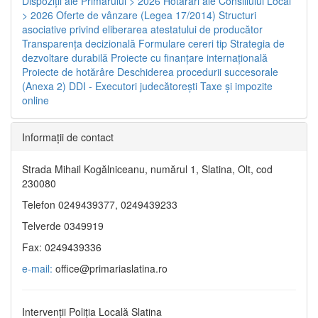
Dispoziţii ale Primarului > 2026
Hotărâri ale Consiliului Local
> 2026
Oferte de vânzare (Legea 17/2014)
Structuri
asociative privind eliberarea atestatului de producător
Transparenţa decizională
Formulare cereri tip
Strategia de
dezvoltare durabilă
Proiecte cu finanţare internaţională
Proiecte de hotărâre
Deschiderea procedurii succesorale
(Anexa 2)
DDI - Executori judecătorești
Taxe şi impozite
online
Informaţii de contact
Strada Mihail Kogălniceanu, numărul 1, Slatina, Olt, cod
230080
Telefon 0249439377, 0249439233
Telverde 0349919
Fax: 0249439336
e-mail:
office@primariaslatina.ro
Intervenții Poliția Locală Slatina