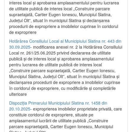
interes local și aprobarea amplasamentului pentru lucrarea
de utilitate publică de interes local „Construire parcare
supraetajată, Cartier Eugen Ionescu, Muncipiul Slatina,
Județul Olt”, situat în municipiul Slatina și declanșarea
procedurii de expropriere a imobilelor cuprinse în coridorul
de expropriere
Hotărârea Consiliului Local al Municipiului Slatina nr. 443 din
30.09.2025
- modificarea anexei nr. 2 la Hotărârea Consiliului
Local nr. 261/25.06.2025 privind declararea de utilitate
publică şi de interes local şi aprobarea amplasamentului
pentru lucrarea de utilitate publică de interes local
„Construire parcare supraetajată, Cartier Eugen Ionescu,
Muncipiul Slatina, Judeţul Olt”, situat în municipiul Slatina şi
declanşarea procedurii de expropriere a imobilelor cuprinse
în coridorul de expropriere, cu modificările şi completările
ulterioare
Dispoziția Primarului Municipiului Slatina nr. 1458 din
20.10.2025
- exproprierea imobilelor proprietate privată, care
constituie coridorul de expropriere, situate pe
amplasamentul lucrării de utilitate publică „Construire
parcare supraetajată, Cartier Eugen Ionescu, Municipiul