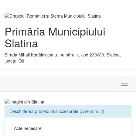
Primăria Municipiului
Slatina
Strada Mihail Kogălniceanu, numărul 1, cod 230080, Slatina,
județul Olt
Activ
sau
dezac
meniu
Deschiderea procedurii succesorale (Anexa nr. 2)
Acte necesare: