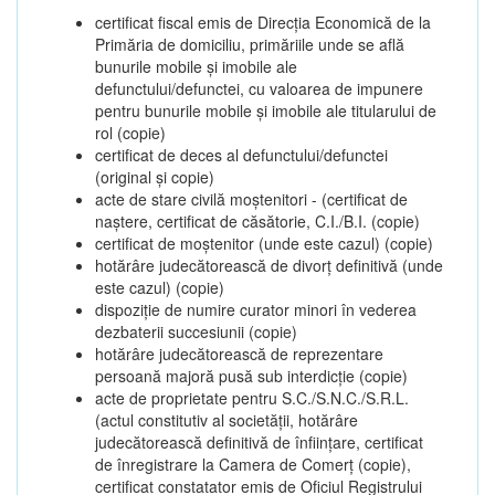
certificat fiscal emis de Direcția Economică de la
Primăria de domiciliu, primăriile unde se află
bunurile mobile și imobile ale
defunctului/defunctei, cu valoarea de impunere
pentru bunurile mobile și imobile ale titularului de
rol (copie)
certificat de deces al defunctului/defunctei
(original și copie)
acte de stare civilă moștenitori - (certificat de
naștere, certificat de căsătorie, C.I./B.I. (copie)
certificat de moștenitor (unde este cazul) (copie)
hotărâre judecătorească de divorț definitivă (unde
este cazul) (copie)
dispoziție de numire curator minori în vederea
dezbaterii succesiunii (copie)
hotărâre judecătorească de reprezentare
persoană majoră pusă sub interdicție (copie)
acte de proprietate pentru S.C./S.N.C./S.R.L.
(actul constitutiv al societății, hotărâre
judecătorească definitivă de înființare, certificat
de înregistrare la Camera de Comerț (copie),
certificat constatator emis de Oficiul Registrului