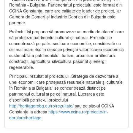
România - Bulgaria. Parteneriatul proiectului este format din
CCINA Constanța, care are calitate de leader de proiect, iar
Camera de Comerț și Industrie Dobrich din Bulgaria este
partener.
Proiectul își propune să promoveze un mediu de afaceri care
să protejeze patrimoniul cultural și natural. Proiectul se
concentrează pe patru sectoare economice, considerate cu
cel mai mare risc în ceea ce privește valorificarea economică
sustenabilă a patrimoniului: turism, urbanism-arhitectură-
construcții, agricultură-silvicultură-pășunat și energii
regenerabile.
Principalul rezultat al proiectului „Strategia de dezvoltare a
unei economii care protejează resursele naturale și culturale
în România și Bulgaria” se concentrează distinct pe
patrimoniul cultural și pe cel natural. Lucrarea este
disponibilă pe site-ul proiectului
http://heritagerobg.eu/ro/rezultate/
sau pe site-ul CCINA
Constanța la adresa
https://www.ccina.ro/proiecte/in-
derulare/heritage
.