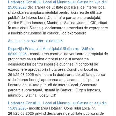
Hotărârea Consiliului Local al Municipiului Slatina nr. 261 din
25.06.2025
declararea de utilitate publică și de interes local
și aprobarea amplasamentului pentru lucrarea de utilitate
publică de interes local „Construire parcare supraetajată,
Cartier Eugen Ionescu, Municipiul Slatina, Județul Olt”, situat
în municipiul Slatina și declanșarea procedurii de expropriere
a imobilelor cuprinse în coridorul de expropriere
Anunțul nr. 81867 din 12.08.2025
Dispoziția Primarului Municipiului Slatina nr. 1245 din
02.09.2025
- constituirea comisiei de verificare a dreptului de
proprietate sau a altor drepturi reale și acordarea
despăgubirilor pentru imobilele cuprinse în coridorul de
expropriere aprobat prin Hotărârea Consiliului Local nr.
261/25.06.2025 referitoare la declararea de utilitate publică
și de interes local și aprobarea amplasamentului pentru
lucrarea de utilitate publică de interes local „Construire
parcare supraetajată, situată în Cartierul Eugen Ionescu,
municipiul Slatina, județul Olt”
Hotărârea Consiliului Local al Municipiului Slatina nr. 416 din
15.09.2025
- modificarea Hotărârii Consiliului Local nr.
261/25.06.2025 privind declararea de utilitate publică și de