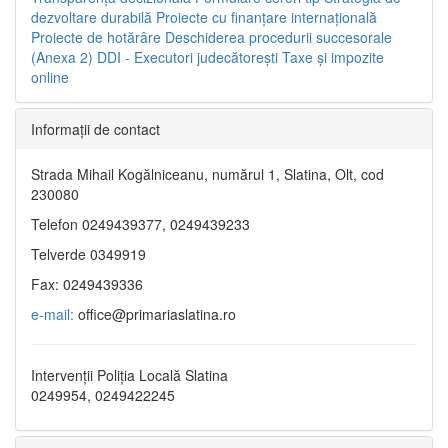
dezvoltare durabilă
Proiecte cu finanţare internaţională
Proiecte de hotărâre
Deschiderea procedurii succesorale
(Anexa 2)
DDI - Executori judecătorești
Taxe şi impozite
online
Informaţii de contact
Strada Mihail Kogălniceanu, numărul 1, Slatina, Olt, cod
230080
Telefon 0249439377, 0249439233
Telverde 0349919
Fax: 0249439336
e-mail:
office@primariaslatina.ro
Intervenții Poliția Locală Slatina
0249954, 0249422245