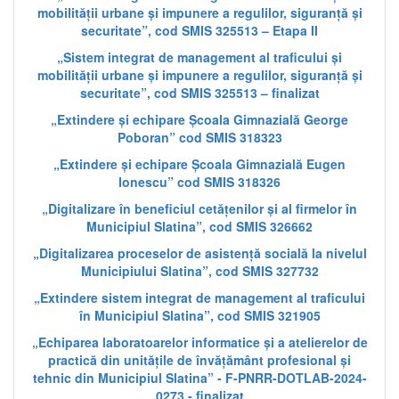
mobilității urbane și impunere a regulilor, siguranță și
securitate”, cod SMIS 325513 – Etapa II
„Sistem integrat de management al traficului și
mobilității urbane și impunere a regulilor, siguranță și
securitate”, cod SMIS 325513 – finalizat
„Extindere și echipare Școala Gimnazială George
Poboran” cod SMIS 318323
„Extindere și echipare Școala Gimnazială Eugen
Ionescu” cod SMIS 318326
„Digitalizare în beneficiul cetățenilor și al firmelor în
Municipiul Slatina”, cod SMIS 326662
„Digitalizarea proceselor de asistență socială la nivelul
Municipiului Slatina”, cod SMIS 327732
„Extindere sistem integrat de management al traficului
în Municipiul Slatina”, cod SMIS 321905
„Echiparea laboratoarelor informatice și a atelierelor de
practică din unitățile de învățământ profesional și
tehnic din Municipiul Slatina” - F-PNRR-DOTLAB-2024-
0273 - finalizat