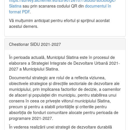
https://survey.alchemer.eu/s3/90726107/Studiu-sociologic-
Slatina
sau prin scanarea codului QR din
documentul în
format PDF
.
Vă mulţumim anticipat pentru efortul şi sprijinul acordat
acestui demers.
Chestionar SIDU 2021-2027
În perioada actuală, Municipiul Slatina este în procesul de
elaborare a Strategiei Integrate de Dezvoltare Urbană 2021‐
2027 a Municipiului Slatina.
Documentul strategic are rolul de a reflecta viziunea,
obiectivele strategice și direcțiile sectoriale de dezvoltare ale
municipiului, prin implicarea factorilor de decizie, a oamenilor
de afaceri și populației din municipiu, pentru stabilirea unui
consens în ceea ce privește viitorul municipiului Slatina,
precum și pentru a stabili prioritățile și criteriile pentru
absorbția de fonduri comunitare alocate pentru perioada de
programare 2021-2027.
În vederea realizării unei strategii de dezvoltare durabilă