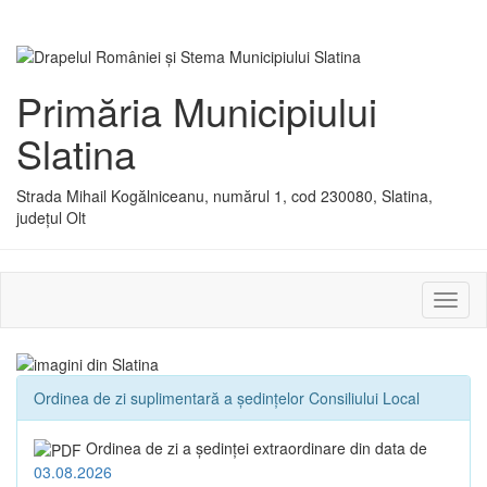
Primăria Municipiului
Slatina
Strada Mihail Kogălniceanu, numărul 1, cod 230080, Slatina,
județul Olt
Activ
sau
dezac
meniu
Ordinea de zi suplimentară a ședințelor Consiliului Local
Ordinea de zi a şedinţei extraordinare din data de
03.08.2026