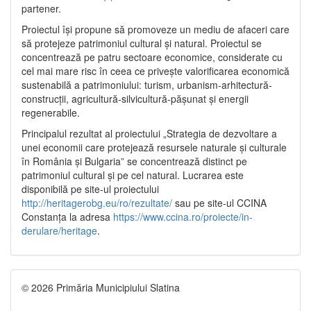
partener.
Proiectul își propune să promoveze un mediu de afaceri care
să protejeze patrimoniul cultural și natural. Proiectul se
concentrează pe patru sectoare economice, considerate cu
cel mai mare risc în ceea ce privește valorificarea economică
sustenabilă a patrimoniului: turism, urbanism-arhitectură-
construcții, agricultură-silvicultură-pășunat și energii
regenerabile.
Principalul rezultat al proiectului „Strategia de dezvoltare a
unei economii care protejează resursele naturale și culturale
în România și Bulgaria” se concentrează distinct pe
patrimoniul cultural și pe cel natural. Lucrarea este
disponibilă pe site-ul proiectului
http://heritagerobg.eu/ro/rezultate/
sau pe site-ul CCINA
Constanța la adresa
https://www.ccina.ro/proiecte/in-
derulare/heritage
.
© 2026 Primăria Municipiului Slatina