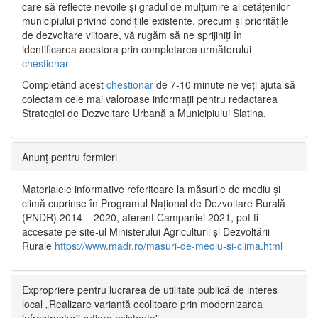
care să reflecte nevoile și gradul de mulțumire al cetățenilor
municipiului privind condițiile existente, precum și prioritățile
de dezvoltare viitoare, vă rugăm să ne sprijiniți în
identificarea acestora prin completarea următorului
chestionar
Completând acest
chestionar
de 7-10 minute ne veți ajuta să
colectam cele mai valoroase informații pentru redactarea
Strategiei de Dezvoltare Urbană a Municipiului Slatina.
Anunț pentru fermieri
Materialele informative referitoare la măsurile de mediu și
climă cuprinse în Programul Național de Dezvoltare Rurală
(PNDR) 2014 – 2020, aferent Campaniei 2021, pot fi
accesate pe site-ul Ministerului Agriculturii și Dezvoltării
Rurale
https://www.madr.ro/masuri-de-mediu-si-clima.html
Expropriere pentru lucrarea de utilitate publică de interes
local „Realizare variantă ocolitoare prin modernizarea