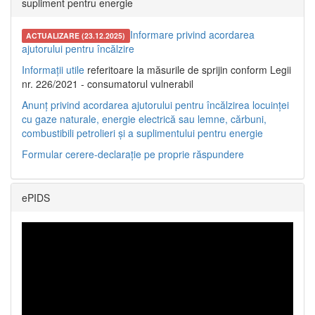
supliment pentru energie
Informare privind acordarea
ACTUALIZARE (23.12.2025)
ajutorului pentru încălzire
Informații utile
referitoare la măsurile de sprijin conform Legii
nr. 226/2021 - consumatorul vulnerabil
Anunț privind acordarea ajutorului pentru încălzirea locuinței
cu gaze naturale, energie electrică sau lemne, cărbuni,
combustibili petrolieri și a suplimentului pentru energie
Formular cerere-declarație pe proprie răspundere
ePIDS