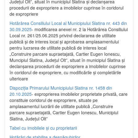
Județul Olt”, situat în municipiul Slatina și declanșarea
procedurii de expropriere a imobilelor cuprinse în coridorul
de expropriere
Hotărârea Consiliului Local al Municipiului Slatina nr. 443 din
30.09.2025
- modificarea anexei nr. 2 la Hotărârea Consiliului
Local nr. 261/25.06.2025 privind declararea de utilitate
publică şi de interes local şi aprobarea amplasamentului
pentru lucrarea de utilitate publică de interes local
„Construire parcare supraetajată, Cartier Eugen Ionescu,
Muncipiul Slatina, Judeţul Olt”, situat în municipiul Slatina şi
declanşarea procedurii de expropriere a imobilelor cuprinse
în coridorul de expropriere, cu modificările şi completările
ulterioare
Dispoziția Primarului Municipiului Slatina nr. 1458 din
20.10.2025
- exproprierea imobilelor proprietate privată, care
constituie coridorul de expropriere, situate pe
amplasamentul lucrării de utilitate publică „Construire
parcare supraetajată, Cartier Eugen Ionescu, Municipiul
Slatina, Județul Olt”
Tabel cu imobilele și cu proprietarii
Hotărâri de stabilire a despăgubirilor