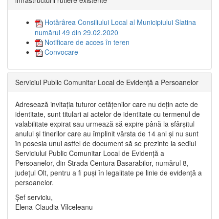
infrastructurii rutiere existente”
Hotărârea Consiliului Local al Municipiului Slatina
numărul 49 din 29.02.2020
Notificare de acces în teren
Convocare
Serviciul Public Comunitar Local de Evidență a Persoanelor
Adresează invitația tuturor cetățenilor care nu dețin acte de
identitate, sunt titulari ai actelor de identitate cu termenul de
valabilitate expirat sau urmează să expire până la sfârșitul
anului și tinerilor care au împlinit vârsta de 14 ani și nu sunt
în posesia unui astfel de document să se prezinte la sediul
Serviciului Public Comunitar Local de Evidență a
Persoanelor, din Strada Centura Basarabilor, numărul 8,
județul Olt, pentru a fi puși în legalitate pe linie de evidență a
persoanelor.
Șef serviciu,
Elena-Claudia Vîlceleanu