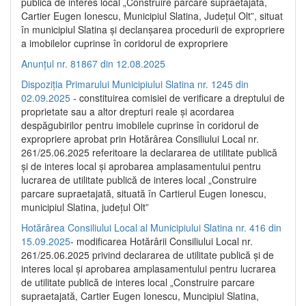
publică de interes local „Construire parcare supraetajată,
Cartier Eugen Ionescu, Municipiul Slatina, Județul Olt”, situat
în municipiul Slatina și declanșarea procedurii de expropriere
a imobilelor cuprinse în coridorul de expropriere
Anunțul nr. 81867 din 12.08.2025
Dispoziția Primarului Municipiului Slatina nr. 1245 din
02.09.2025
- constituirea comisiei de verificare a dreptului de
proprietate sau a altor drepturi reale și acordarea
despăgubirilor pentru imobilele cuprinse în coridorul de
expropriere aprobat prin Hotărârea Consiliului Local nr.
261/25.06.2025 referitoare la declararea de utilitate publică
și de interes local și aprobarea amplasamentului pentru
lucrarea de utilitate publică de interes local „Construire
parcare supraetajată, situată în Cartierul Eugen Ionescu,
municipiul Slatina, județul Olt”
Hotărârea Consiliului Local al Municipiului Slatina nr. 416 din
15.09.2025
- modificarea Hotărârii Consiliului Local nr.
261/25.06.2025 privind declararea de utilitate publică și de
interes local și aprobarea amplasamentului pentru lucrarea
de utilitate publică de interes local „Construire parcare
supraetajată, Cartier Eugen Ionescu, Muncipiul Slatina,