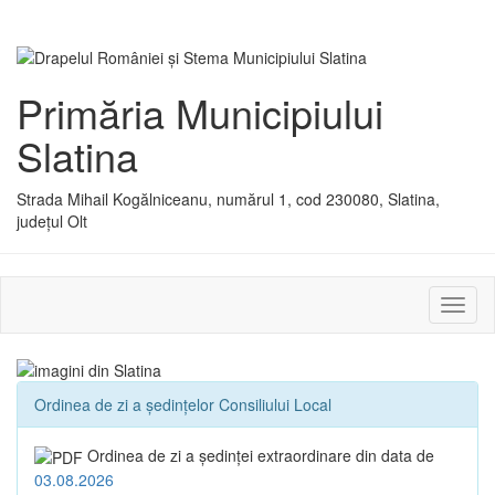
Primăria Municipiului
Slatina
Strada Mihail Kogălniceanu, numărul 1, cod 230080, Slatina,
județul Olt
Activ
sau
dezac
meniu
Ordinea de zi a ședințelor Consiliului Local
Ordinea de zi a şedinţei extraordinare din data de
03.08.2026