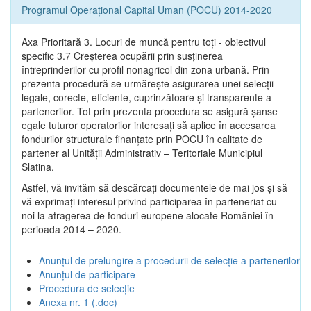
Programul Operațional Capital Uman (POCU) 2014-2020
Axa Prioritară 3. Locuri de muncă pentru toţi - obiectivul
specific 3.7 Creșterea ocupării prin susținerea
întreprinderilor cu profil nonagricol din zona urbană. Prin
prezenta procedură se urmăreşte asigurarea unei selecții
legale, corecte, eficiente, cuprinzătoare şi transparente a
partenerilor. Tot prin prezenta procedura se asigură şanse
egale tuturor operatorilor interesaţi să aplice în accesarea
fondurilor structurale finanţate prin POCU în calitate de
partener al Unității Administrativ – Teritoriale Municipiul
Slatina.
Astfel, vă invităm să descărcați documentele de mai jos și să
vă exprimați interesul privind participarea în parteneriat cu
noi la atragerea de fonduri europene alocate României în
perioada 2014 – 2020.
Anunțul de prelungire a procedurii de selecție a partenerilor
Anunțul de participare
Procedura de selecție
Anexa nr. 1 (.doc)