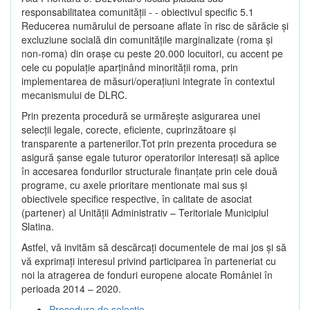
responsabilitatea comunității - - obiectivul specific 5.1
Reducerea numărului de persoane aflate în risc de sărăcie şi
excluziune socială din comunitățile marginalizate (roma şi
non-roma) din oraşe cu peste 20.000 locuitori, cu accent pe
cele cu populație aparținând minorității roma, prin
implementarea de măsuri/operațiuni integrate în contextul
mecanismului de DLRC.
Prin prezenta procedură se urmăreşte asigurarea unei
selecții legale, corecte, eficiente, cuprinzătoare şi
transparente a partenerilor.Tot prin prezenta procedura se
asigură şanse egale tuturor operatorilor interesaţi să aplice
în accesarea fondurilor structurale finanţate prin cele două
programe, cu axele prioritare mentionate mai sus și
obiectivele specifice respective, în calitate de asociat
(partener) al Unității Administrativ – Teritoriale Municipiul
Slatina.
Astfel, vă invităm să descărcați documentele de mai jos și să
vă exprimați interesul privind participarea în parteneriat cu
noi la atragerea de fonduri europene alocate României în
perioada 2014 – 2020.
Procedura de selecție