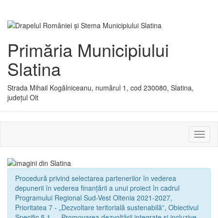
Primăria Municipiului
Slatina
Strada Mihail Kogălniceanu, numărul 1, cod 230080, Slatina,
județul Olt
Activ
sau
dezac
meniu
Procedură privind selectarea partenerilor în vederea
depunerii în vederea finanțării a unui proiect în cadrul
Programului Regional Sud-Vest Oltenia 2021-2027,
Prioritatea 7 - „Dezvoltare teritorială sustenabilă”, Obiectivul
Specific 5.1. - „Promovarea dezvoltării integrate și incluzive