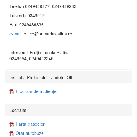
Telefon 0249439377, 0249439233
Telverde 0349919
Fax: 0249439336
e-mail:
office@primariaslatina.ro
Intervenții Poliția Locală Slatina
0249954, 0249422245
Instituția Prefectului - Județul Olt
Program de audiențe
Loctrans
Harta traseelor
Orar autobuze