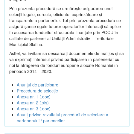
Prin prezenta procedură se urmăreşte asigurarea unei
selecții legale, corecte, eficiente, cuprinzătoare şi
transparente a partenerilor. Tot prin prezenta procedura se
asigură şanse egale tuturor operatorilor interesaţi să aplice
în accesarea fondurilor structurale finanţate prin POCU în
calitate de partener al Unității Administrativ – Teritoriale
Municipiul Slatina.
Astfel, vă invităm să descărcați documentele de mai jos și să
vă exprimați interesul privind participarea în parteneriat cu
noi la atragerea de fonduri europene alocate României în
perioada 2014 – 2020.
Anunțul de participare
Procedura de selecție
Anexa nr. 1 (.doc)
Anexa nr. 2 (.xls)
Anexa nr. 3 (.doc)
Anunț privind rezultatul procedurii de selectare a
partenerului / partenerilor