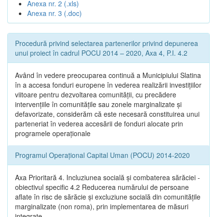
Anexa nr. 2 (.xls)
Anexa nr. 3 (.doc)
Procedură privind selectarea partenerilor privind depunerea
unui proiect în cadrul POCU 2014 – 2020, Axa 4, P.I. 4.2
Având în vedere preocuparea continuă a Municipiului Slatina
în a accesa fonduri europene în vederea realizării investițiilor
viitoare pentru dezvoltarea comunității, cu precădere
intervențiile în comunitățile sau zonele marginalizate și
defavorizate, considerăm că este necesară constituirea unui
parteneriat în vederea accesării de fonduri alocate prin
programele operaționale
Programul Operațional Capital Uman (POCU) 2014-2020
Axa Prioritară 4. Incluziunea socială și combaterea sărăciei -
obiectivul specific 4.2 Reducerea numărului de persoane
aflate în risc de sărăcie și excluziune socială din comunitățile
marginalizate (non roma), prin implementarea de măsuri
integrate