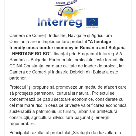
Camera de Comerț, Industrie, Navigație și Agricultură
Constanța are în implementare proiectul
“A heritage
friendly cross-border economy in România and Bulgaria
- HERITAGE RO-BG”
, finanțat prin Programul Interreg V-A
România - Bulgaria. Parteneriatul proiectului este format din
CCINA Constanța, care are calitate de leader de proiect, iar
Camera de Comerț și Industrie Dobrich din Bulgaria este
partener.
Proiectul își propune să promoveze un mediu de afaceri care
să protejeze patrimoniul cultural și natural. Proiectul se
concentrează pe patru sectoare economice, considerate cu
cel mai mare risc în ceea ce privește valorificarea economică
sustenabilă a patrimoniului: turism, urbanism-arhitectură-
construcții, agricultură-silvicultură-pășunat și energii
regenerabile.
Principalul rezultat al proiectului „Strategia de dezvoltare a