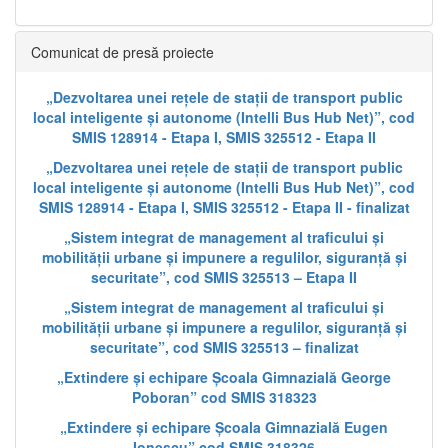
Comunicat de presă proiecte
„Dezvoltarea unei rețele de stații de transport public
local inteligente și autonome (Intelli Bus Hub Net)”, cod
SMIS 128914 - Etapa I, SMIS 325512 - Etapa II
„Dezvoltarea unei rețele de stații de transport public
local inteligente și autonome (Intelli Bus Hub Net)”, cod
SMIS 128914 - Etapa I, SMIS 325512 - Etapa II - finalizat
„Sistem integrat de management al traficului și
mobilității urbane și impunere a regulilor, siguranță și
securitate”, cod SMIS 325513 – Etapa II
„Sistem integrat de management al traficului și
mobilității urbane și impunere a regulilor, siguranță și
securitate”, cod SMIS 325513 – finalizat
„Extindere și echipare Școala Gimnazială George
Poboran” cod SMIS 318323
„Extindere și echipare Școala Gimnazială Eugen
Ionescu” cod SMIS 318326