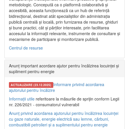
metodologic. Concepută ca o platformă colaborativă și
accesibilă, aceasta funcționează ca un hub de referință
bidirecțional, destinat atât specialiștilor din administrația
publică centrală și locală, prin furnizarea de resurse, ghiduri
și bune practici, cât și părților interesate, prin facilitarea
accesului la informații relevante, instrumente de consultare și
mecanisme de participare și monitorizare publică.
Centrul de resurse
Anunț important acordare ajutor pentru încălzirea locuinței și
supliment pentru energie
Informare privind acordarea
ACTUALIZARE (23.12.2025)
ajutorului pentru încălzire
Informații utile
referitoare la măsurile de sprijin conform Legii
nr. 226/2021 - consumatorul vulnerabil
Anunț privind acordarea ajutorului pentru încălzirea locuinței
cu gaze naturale, energie electrică sau lemne, cărbuni,
combustibili petrolieri și a suplimentului pentru energie