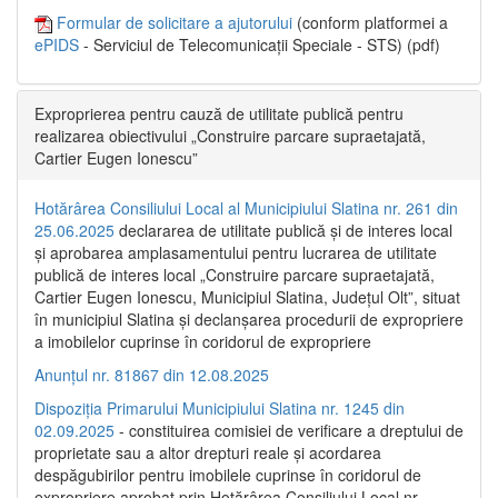
Formular de solicitare a ajutorului
(conform platformei a
ePIDS
- Serviciul de Telecomunicații Speciale - STS) (pdf)
Exproprierea pentru cauză de utilitate publică pentru
realizarea obiectivului „Construire parcare supraetajată,
Cartier Eugen Ionescu”
Hotărârea Consiliului Local al Municipiului Slatina nr. 261 din
25.06.2025
declararea de utilitate publică și de interes local
și aprobarea amplasamentului pentru lucrarea de utilitate
publică de interes local „Construire parcare supraetajată,
Cartier Eugen Ionescu, Municipiul Slatina, Județul Olt”, situat
în municipiul Slatina și declanșarea procedurii de expropriere
a imobilelor cuprinse în coridorul de expropriere
Anunțul nr. 81867 din 12.08.2025
Dispoziția Primarului Municipiului Slatina nr. 1245 din
02.09.2025
- constituirea comisiei de verificare a dreptului de
proprietate sau a altor drepturi reale și acordarea
despăgubirilor pentru imobilele cuprinse în coridorul de
expropriere aprobat prin Hotărârea Consiliului Local nr.