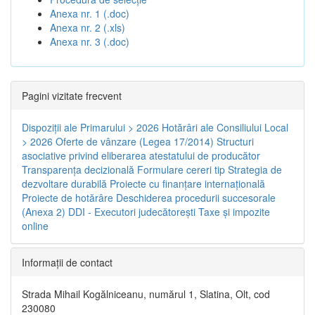
Anexa nr. 1 (.doc)
Anexa nr. 2 (.xls)
Anexa nr. 3 (.doc)
Pagini vizitate frecvent
Dispoziţii ale Primarului > 2026
Hotărâri ale Consiliului Local
> 2026
Oferte de vânzare (Legea 17/2014)
Structuri
asociative privind eliberarea atestatului de producător
Transparenţa decizională
Formulare cereri tip
Strategia de
dezvoltare durabilă
Proiecte cu finanţare internaţională
Proiecte de hotărâre
Deschiderea procedurii succesorale
(Anexa 2)
DDI - Executori judecătorești
Taxe şi impozite
online
Informaţii de contact
Strada Mihail Kogălniceanu, numărul 1, Slatina, Olt, cod
230080