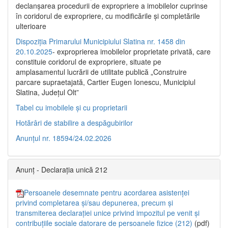
declanşarea procedurii de expropriere a imobilelor cuprinse
în coridorul de expropriere, cu modificările şi completările
ulterioare
Dispoziția Primarului Municipiului Slatina nr. 1458 din
20.10.2025
- exproprierea imobilelor proprietate privată, care
constituie coridorul de expropriere, situate pe
amplasamentul lucrării de utilitate publică „Construire
parcare supraetajată, Cartier Eugen Ionescu, Municipiul
Slatina, Județul Olt”
Tabel cu imobilele și cu proprietarii
Hotărâri de stabilire a despăgubirilor
Anunțul nr. 18594/24.02.2026
Anunț - Declarația unică 212
Persoanele desemnate pentru acordarea asistenței
privind completarea și/sau depunerea, precum și
transmiterea declarației unice privind impozitul pe venit și
contribuțiile sociale datorare de persoanele fizice (212)
(pdf)