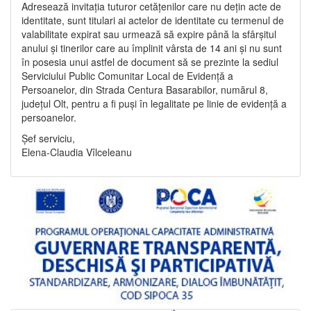
Adresează invitația tuturor cetățenilor care nu dețin acte de
identitate, sunt titulari ai actelor de identitate cu termenul de
valabilitate expirat sau urmează să expire până la sfârșitul
anului și tinerilor care au împlinit vârsta de 14 ani și nu sunt
în posesia unui astfel de document să se prezinte la sediul
Serviciului Public Comunitar Local de Evidență a
Persoanelor, din Strada Centura Basarabilor, numărul 8,
județul Olt, pentru a fi puși în legalitate pe linie de evidență a
persoanelor.
Șef serviciu,
Elena-Claudia Vîlceleanu