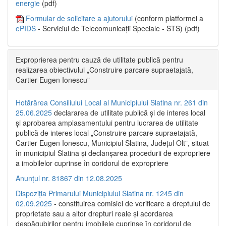
energie
(pdf)
Formular de solicitare a ajutorului
(conform platformei a
ePIDS
- Serviciul de Telecomunicații Speciale - STS) (pdf)
Exproprierea pentru cauză de utilitate publică pentru
realizarea obiectivului „Construire parcare supraetajată,
Cartier Eugen Ionescu”
Hotărârea Consiliului Local al Municipiului Slatina nr. 261 din
25.06.2025
declararea de utilitate publică și de interes local
și aprobarea amplasamentului pentru lucrarea de utilitate
publică de interes local „Construire parcare supraetajată,
Cartier Eugen Ionescu, Municipiul Slatina, Județul Olt”, situat
în municipiul Slatina și declanșarea procedurii de expropriere
a imobilelor cuprinse în coridorul de expropriere
Anunțul nr. 81867 din 12.08.2025
Dispoziția Primarului Municipiului Slatina nr. 1245 din
02.09.2025
- constituirea comisiei de verificare a dreptului de
proprietate sau a altor drepturi reale și acordarea
despăgubirilor pentru imobilele cuprinse în coridorul de