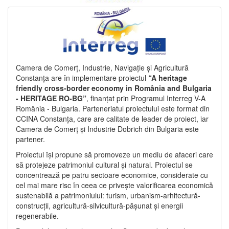
Camera de Comerț, Industrie, Navigație și Agricultură
Constanța are în implementare proiectul
“A heritage
friendly cross-border economy in România and Bulgaria
- HERITAGE RO-BG”
, finanțat prin Programul Interreg V-A
România - Bulgaria. Parteneriatul proiectului este format din
CCINA Constanța, care are calitate de leader de proiect, iar
Camera de Comerț și Industrie Dobrich din Bulgaria este
partener.
Proiectul își propune să promoveze un mediu de afaceri care
să protejeze patrimoniul cultural și natural. Proiectul se
concentrează pe patru sectoare economice, considerate cu
cel mai mare risc în ceea ce privește valorificarea economică
sustenabilă a patrimoniului: turism, urbanism-arhitectură-
construcții, agricultură-silvicultură-pășunat și energii
regenerabile.