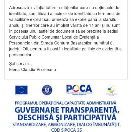
Adresează invitația tuturor cetățenilor care nu dețin acte de
identitate, sunt titulari ai actelor de identitate cu termenul de
valabilitate expirat sau urmează să expire până la sfârșitul
anului și tinerilor care au împlinit vârsta de 14 ani și nu sunt
în posesia unui astfel de document să se prezinte la sediul
Serviciului Public Comunitar Local de Evidență a
Persoanelor, din Strada Centura Basarabilor, numărul 8,
județul Olt, pentru a fi puși în legalitate pe linie de evidență a
persoanelor.
Șef serviciu,
Elena-Claudia Vîlceleanu