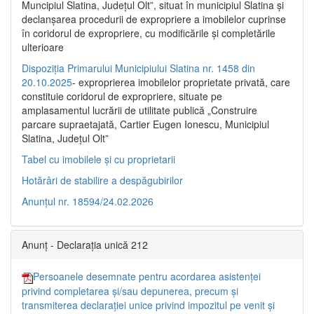
Muncipiul Slatina, Judeţul Olt”, situat în municipiul Slatina şi
declanşarea procedurii de expropriere a imobilelor cuprinse
în coridorul de expropriere, cu modificările şi completările
ulterioare
Dispoziția Primarului Municipiului Slatina nr. 1458 din
20.10.2025
- exproprierea imobilelor proprietate privată, care
constituie coridorul de expropriere, situate pe
amplasamentul lucrării de utilitate publică „Construire
parcare supraetajată, Cartier Eugen Ionescu, Municipiul
Slatina, Județul Olt”
Tabel cu imobilele și cu proprietarii
Hotărâri de stabilire a despăgubirilor
Anunțul nr. 18594/24.02.2026
Anunț - Declarația unică 212
Persoanele desemnate pentru acordarea asistenței
privind completarea și/sau depunerea, precum și
transmiterea declarației unice privind impozitul pe venit și