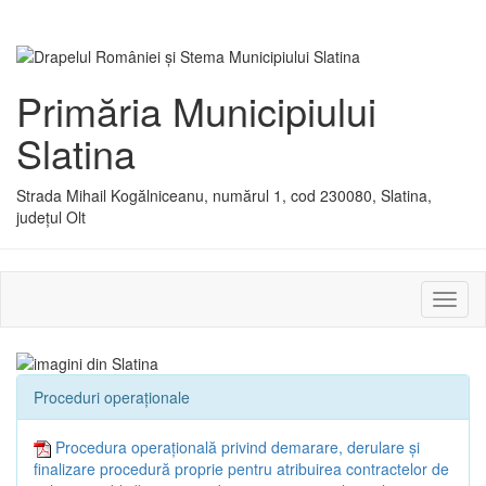
Primăria Municipiului
Slatina
Strada Mihail Kogălniceanu, numărul 1, cod 230080, Slatina,
județul Olt
Activ
sau
dezac
meniu
Proceduri operaționale
Procedura operațională privind demarare, derulare și
finalizare procedură proprie pentru atribuirea contractelor de