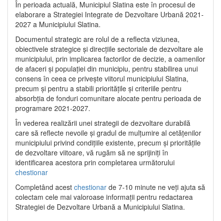
În perioada actuală, Municipiul Slatina este în procesul de
elaborare a Strategiei Integrate de Dezvoltare Urbană 2021‐
2027 a Municipiului Slatina.
Documentul strategic are rolul de a reflecta viziunea,
obiectivele strategice și direcțiile sectoriale de dezvoltare ale
municipiului, prin implicarea factorilor de decizie, a oamenilor
de afaceri și populației din municipiu, pentru stabilirea unui
consens în ceea ce privește viitorul municipiului Slatina,
precum și pentru a stabili prioritățile și criteriile pentru
absorbția de fonduri comunitare alocate pentru perioada de
programare 2021-2027.
În vederea realizării unei strategii de dezvoltare durabilă
care să reflecte nevoile și gradul de mulțumire al cetățenilor
municipiului privind condițiile existente, precum și prioritățile
de dezvoltare viitoare, vă rugăm să ne sprijiniți în
identificarea acestora prin completarea următorului
chestionar
Completând acest
chestionar
de 7-10 minute ne veți ajuta să
colectam cele mai valoroase informații pentru redactarea
Strategiei de Dezvoltare Urbană a Municipiului Slatina.