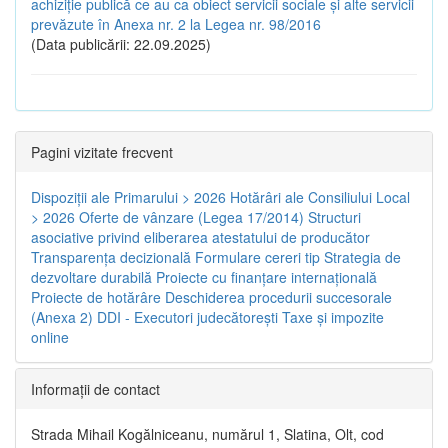
achiziție publică ce au ca obiect servicii sociale și alte servicii
prevăzute în Anexa nr. 2 la Legea nr. 98/2016
(Data publicării: 22.09.2025)
Pagini vizitate frecvent
Dispoziţii ale Primarului > 2026
Hotărâri ale Consiliului Local
> 2026
Oferte de vânzare (Legea 17/2014)
Structuri
asociative privind eliberarea atestatului de producător
Transparenţa decizională
Formulare cereri tip
Strategia de
dezvoltare durabilă
Proiecte cu finanţare internaţională
Proiecte de hotărâre
Deschiderea procedurii succesorale
(Anexa 2)
DDI - Executori judecătorești
Taxe şi impozite
online
Informaţii de contact
Strada Mihail Kogălniceanu, numărul 1, Slatina, Olt, cod