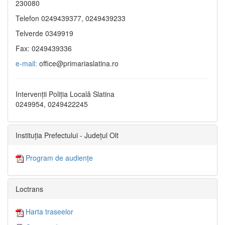
230080
Telefon 0249439377, 0249439233
Telverde 0349919
Fax: 0249439336
e-mail:
office@primariaslatina.ro
Intervenții Poliția Locală Slatina
0249954, 0249422245
Instituția Prefectului - Județul Olt
Program de audiențe
Loctrans
Harta traseelor