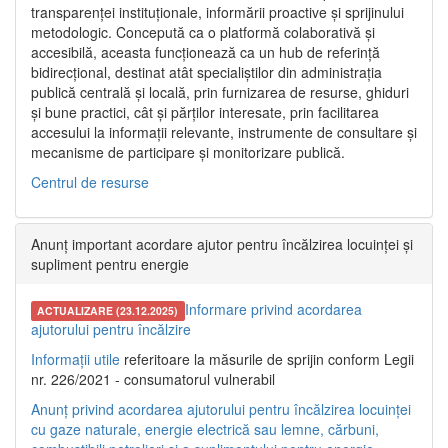
transparenței instituționale, informării proactive și sprijinului
metodologic. Concepută ca o platformă colaborativă și
accesibilă, aceasta funcționează ca un hub de referință
bidirecțional, destinat atât specialiștilor din administrația
publică centrală și locală, prin furnizarea de resurse, ghiduri
și bune practici, cât și părților interesate, prin facilitarea
accesului la informații relevante, instrumente de consultare și
mecanisme de participare și monitorizare publică.
Centrul de resurse
Anunț important acordare ajutor pentru încălzirea locuinței și
supliment pentru energie
Informare privind acordarea
ACTUALIZARE (23.12.2025)
ajutorului pentru încălzire
Informații utile
referitoare la măsurile de sprijin conform Legii
nr. 226/2021 - consumatorul vulnerabil
Anunț privind acordarea ajutorului pentru încălzirea locuinței
cu gaze naturale, energie electrică sau lemne, cărbuni,