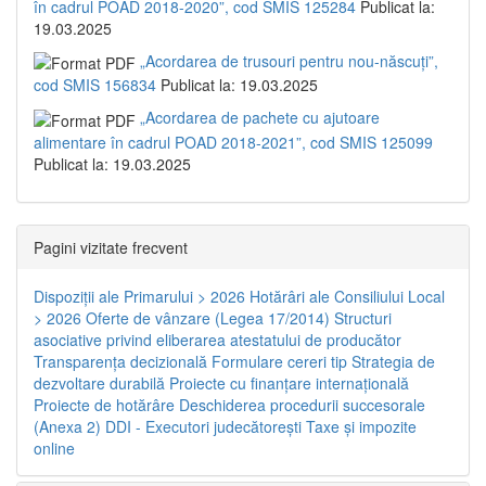
în cadrul POAD 2018-2020”, cod SMIS 125284
Publicat la:
19.03.2025
„Acordarea de trusouri pentru nou-născuți”,
cod SMIS 156834
Publicat la: 19.03.2025
„Acordarea de pachete cu ajutoare
alimentare în cadrul POAD 2018-2021”, cod SMIS 125099
Publicat la: 19.03.2025
Pagini vizitate frecvent
Dispoziţii ale Primarului > 2026
Hotărâri ale Consiliului Local
> 2026
Oferte de vânzare (Legea 17/2014)
Structuri
asociative privind eliberarea atestatului de producător
Transparenţa decizională
Formulare cereri tip
Strategia de
dezvoltare durabilă
Proiecte cu finanţare internaţională
Proiecte de hotărâre
Deschiderea procedurii succesorale
(Anexa 2)
DDI - Executori judecătorești
Taxe şi impozite
online