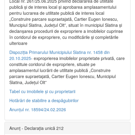
Local nr. 261/25.06.2025 privind declararea de utilitate
publică şi de interes local şi aprobarea amplasamentului
pentru lucrarea de utilitate publică de interes local
„Construire parcare supraetajată, Cartier Eugen Ionescu,
Muncipiul Slatina, Judeţul Olt”, situat în municipiul Slatina şi
declanşarea procedurii de expropriere a imobilelor cuprinse
în coridorul de expropriere, cu modificările şi completările
ulterioare
Dispoziția Primarului Municipiului Slatina nr. 1458 din
20.10.2025
- exproprierea imobilelor proprietate privată, care
constituie coridorul de expropriere, situate pe
amplasamentul lucrării de utilitate publică „Construire
parcare supraetajată, Cartier Eugen Ionescu, Municipiul
Slatina, Județul Olt”
Tabel cu imobilele și cu proprietarii
Hotărâri de stabilire a despăgubirilor
Anunțul nr. 18594/24.02.2026
Anunț - Declarația unică 212