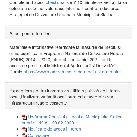
Completând acest
chestionar
de 7-10 minute ne veți ajuta să
colectam cele mai valoroase informații pentru redactarea
Strategiei de Dezvoltare Urbană a Municipiului Slatina.
Anunț pentru fermieri
Materialele informative referitoare la măsurile de mediu și
climă cuprinse în Programul Național de Dezvoltare Rurală
(PNDR) 2014 – 2020, aferent Campaniei 2021, pot fi
accesate pe site-ul Ministerului Agriculturii și Dezvoltării
Rurale
https://www.madr.ro/masuri-de-mediu-si-clima.html
Expropriere pentru lucrarea de utilitate publică de interes
local „Realizare variantă ocolitoare prin modernizarea
infrastructurii rutiere existente”
Hotărârea Consiliului Local al Municipiului Slatina
numărul 49 din 29.02.2020
Notificare de acces în teren
Convocare