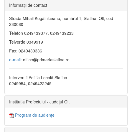
Informaţii de contact
Strada Mihail Kogălniceanu, numărul 1, Slatina, Olt, cod
230080
Telefon 0249439377, 0249439233
Telverde 0349919
Fax: 0249439336
e-mail:
office@primariaslatina.ro
Intervenții Poliția Locală Slatina
0249954, 0249422245
Instituția Prefectului - Județul Olt
Program de audiențe