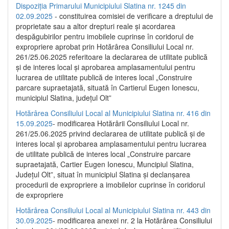
Dispoziția Primarului Municipiului Slatina nr. 1245 din
02.09.2025
- constituirea comisiei de verificare a dreptului de
proprietate sau a altor drepturi reale și acordarea
despăgubirilor pentru imobilele cuprinse în coridorul de
expropriere aprobat prin Hotărârea Consiliului Local nr.
261/25.06.2025 referitoare la declararea de utilitate publică
și de interes local și aprobarea amplasamentului pentru
lucrarea de utilitate publică de interes local „Construire
parcare supraetajată, situată în Cartierul Eugen Ionescu,
municipiul Slatina, județul Olt”
Hotărârea Consiliului Local al Municipiului Slatina nr. 416 din
15.09.2025
- modificarea Hotărârii Consiliului Local nr.
261/25.06.2025 privind declararea de utilitate publică și de
interes local și aprobarea amplasamentului pentru lucrarea
de utilitate publică de interes local „Construire parcare
supraetajată, Cartier Eugen Ionescu, Muncipiul Slatina,
Județul Olt”, situat în municipiul Slatina și declanșarea
procedurii de expropriere a imobilelor cuprinse în coridorul
de expropriere
Hotărârea Consiliului Local al Municipiului Slatina nr. 443 din
30.09.2025
- modificarea anexei nr. 2 la Hotărârea Consiliului