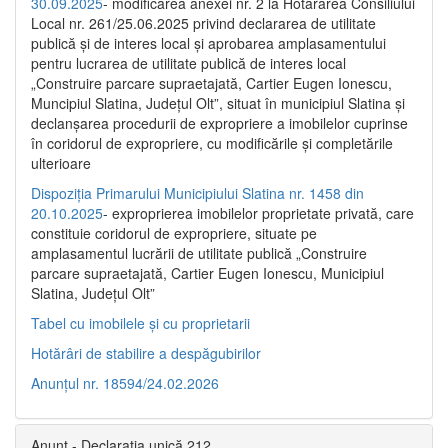
30.09.2025
- modificarea anexei nr. 2 la Hotărârea Consiliului
Local nr. 261/25.06.2025 privind declararea de utilitate
publică şi de interes local şi aprobarea amplasamentului
pentru lucrarea de utilitate publică de interes local
„Construire parcare supraetajată, Cartier Eugen Ionescu,
Muncipiul Slatina, Judeţul Olt”, situat în municipiul Slatina şi
declanşarea procedurii de expropriere a imobilelor cuprinse
în coridorul de expropriere, cu modificările şi completările
ulterioare
Dispoziția Primarului Municipiului Slatina nr. 1458 din
20.10.2025
- exproprierea imobilelor proprietate privată, care
constituie coridorul de expropriere, situate pe
amplasamentul lucrării de utilitate publică „Construire
parcare supraetajată, Cartier Eugen Ionescu, Municipiul
Slatina, Județul Olt”
Tabel cu imobilele și cu proprietarii
Hotărâri de stabilire a despăgubirilor
Anunțul nr. 18594/24.02.2026
Anunț - Declarația unică 212