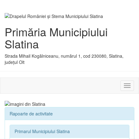
Primăria Municipiului
Slatina
Strada Mihail Kogălniceanu, numărul 1, cod 230080, Slatina,
județul Olt
Activ
sau
dezac
meniu
Rapoarte de activitate
Primarul Municipiului Slatina