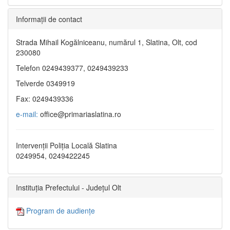
Informaţii de contact
Strada Mihail Kogălniceanu, numărul 1, Slatina, Olt, cod
230080
Telefon 0249439377, 0249439233
Telverde 0349919
Fax: 0249439336
e-mail:
office@primariaslatina.ro
Intervenții Poliția Locală Slatina
0249954, 0249422245
Instituția Prefectului - Județul Olt
Program de audiențe