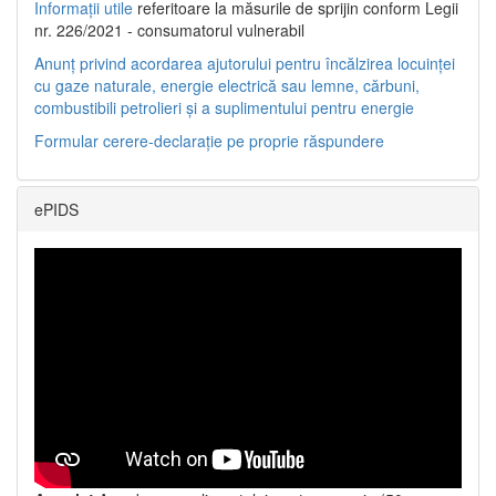
Informații utile
referitoare la măsurile de sprijin conform Legii
nr. 226/2021 - consumatorul vulnerabil
Anunț privind acordarea ajutorului pentru încălzirea locuinței
cu gaze naturale, energie electrică sau lemne, cărbuni,
combustibili petrolieri și a suplimentului pentru energie
Formular cerere-declarație pe proprie răspundere
ePIDS