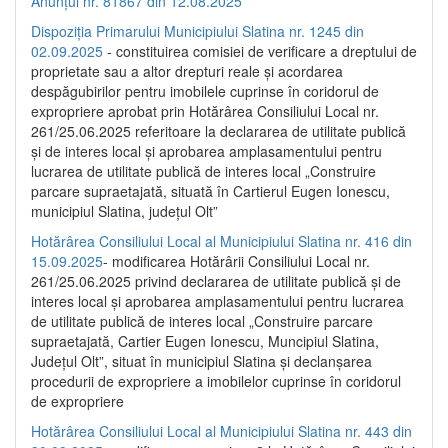
Anunțul nr. 81867 din 12.08.2025
Dispoziția Primarului Municipiului Slatina nr. 1245 din
02.09.2025
- constituirea comisiei de verificare a dreptului de
proprietate sau a altor drepturi reale și acordarea
despăgubirilor pentru imobilele cuprinse în coridorul de
expropriere aprobat prin Hotărârea Consiliului Local nr.
261/25.06.2025 referitoare la declararea de utilitate publică
și de interes local și aprobarea amplasamentului pentru
lucrarea de utilitate publică de interes local „Construire
parcare supraetajată, situată în Cartierul Eugen Ionescu,
municipiul Slatina, județul Olt”
Hotărârea Consiliului Local al Municipiului Slatina nr. 416 din
15.09.2025
- modificarea Hotărârii Consiliului Local nr.
261/25.06.2025 privind declararea de utilitate publică și de
interes local și aprobarea amplasamentului pentru lucrarea
de utilitate publică de interes local „Construire parcare
supraetajată, Cartier Eugen Ionescu, Muncipiul Slatina,
Județul Olt”, situat în municipiul Slatina și declanșarea
procedurii de expropriere a imobilelor cuprinse în coridorul
de expropriere
Hotărârea Consiliului Local al Municipiului Slatina nr. 443 din