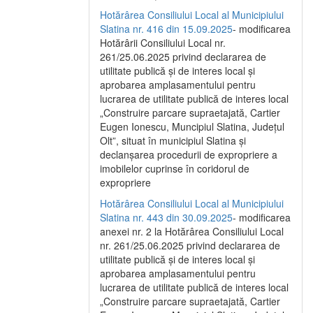
Hotărârea Consiliului Local al Municipiului
Slatina nr. 416 din 15.09.2025
- modificarea
Hotărârii Consiliului Local nr.
261/25.06.2025 privind declararea de
utilitate publică și de interes local și
aprobarea amplasamentului pentru
lucrarea de utilitate publică de interes local
„Construire parcare supraetajată, Cartier
Eugen Ionescu, Muncipiul Slatina, Județul
Olt”, situat în municipiul Slatina și
declanșarea procedurii de expropriere a
imobilelor cuprinse în coridorul de
expropriere
Hotărârea Consiliului Local al Municipiului
Slatina nr. 443 din 30.09.2025
- modificarea
anexei nr. 2 la Hotărârea Consiliului Local
nr. 261/25.06.2025 privind declararea de
utilitate publică şi de interes local şi
aprobarea amplasamentului pentru
lucrarea de utilitate publică de interes local
„Construire parcare supraetajată, Cartier