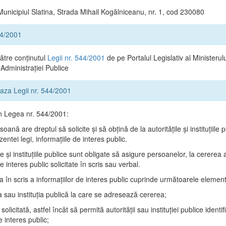
Municipiul Slatina, Strada Mihail Kogălniceanu, nr. 1, cod 230080
44/2001
către conținutul
Legii nr. 544/2001
de pe Portalul Legislativ al Ministerulu
Administrației Publice
 baza Legii nr. 544/2001
in Legea nr. 544/2001:
oană are dreptul să solicite şi să obţină de la autorităţile şi instituţiile p
zentei legi, informaţiile de interes public.
ile şi instituţiile publice sunt obligate să asigure persoanelor, la cererea
de interes public solicitate în scris sau verbal.
ea în scris a informaţiilor de interes public cuprinde următoarele elemen
a sau instituţia publică la care se adresează cererea;
solicitată, astfel încât să permită autorităţii sau instituţiei publice identi
e interes public;