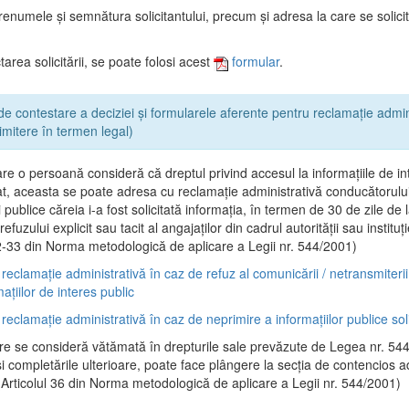
renumele şi semnătura solicitantului, precum şi adresa la care se solici
area solicitării, se poate folosi acest
formular
.
de contestare a deciziei și formularele aferente pentru reclamație admin
rimitere în termen legal)
are o persoană consideră că dreptul privind accesul la informaţiile de in
at, aceasta se poate adresa cu reclamaţie administrativă conducătorului 
ei publice căreia i-a fost solicitată informaţia, în termen de 30 de zile de 
efuzului explicit sau tacit al angajaţilor din cadrul autorităţii sau instituţi
32-33 din Norma metodologică de aplicare a Legii nr. 544/2001)
reclamație administrativă în caz de refuz al comunicării / netransmiteri
mațiilor de interes public
reclamație administrativă în caz de neprimire a informațiilor publice soli
e se consideră vătămată în drepturile sale prevăzute de Legea nr. 54
şi completările ulterioare, poate face plângere la secţia de contencios a
 (Articolul 36 din Norma metodologică de aplicare a Legii nr. 544/2001)