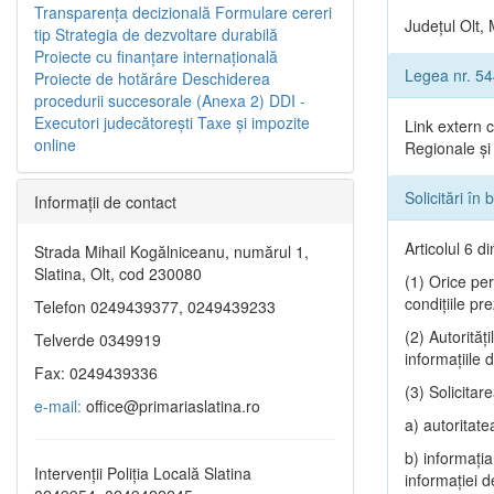
Transparenţa decizională
Formulare cereri
Județul Olt, 
tip
Strategia de dezvoltare durabilă
Proiecte cu finanţare internaţională
Legea nr. 5
Proiecte de hotărâre
Deschiderea
procedurii succesorale (Anexa 2)
DDI -
Executori judecătorești
Taxe şi impozite
Link extern 
online
Regionale și 
Solicitări în
Informaţii de contact
Articolul 6 d
Strada Mihail Kogălniceanu, numărul 1,
Slatina, Olt, cod 230080
(1) Orice pers
condiţiile pre
Telefon 0249439377, 0249439233
(2) Autorităţ
Telverde 0349919
informaţiile 
Fax: 0249439336
(3) Solicitar
e-mail:
office@primariaslatina.ro
a) autoritate
b) informaţia 
Intervenții Poliția Locală Slatina
informaţiei d