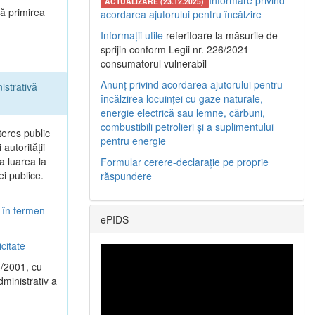
Informare privind
ACTUALIZARE (23.12.2025)
tă primirea
acordarea ajutorului pentru încălzire
Informații utile
referitoare la măsurile de
sprijin conform Legii nr. 226/2021 -
consumatorul vulnerabil
Anunț privind acordarea ajutorului pentru
istrativă
încălzirea locuinței cu gaze naturale,
energie electrică sau lemne, cărbuni,
combustibili petrolieri și a suplimentului
teres public
pentru energie
autorităţii
la luarea la
Formular cerere-declarație pe proprie
ei publice.
răspundere
i în termen
ePIDS
citate
4/2001, cu
dministrativ a