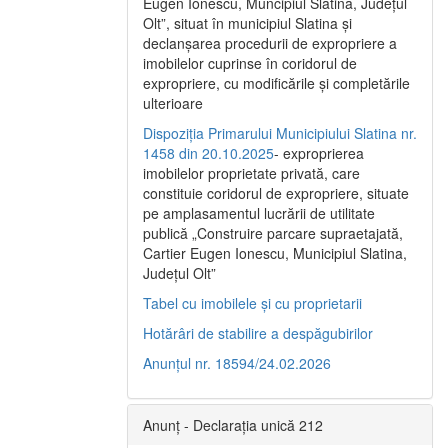
Eugen Ionescu, Muncipiul Slatina, Judeţul
Olt”, situat în municipiul Slatina şi
declanşarea procedurii de expropriere a
imobilelor cuprinse în coridorul de
expropriere, cu modificările şi completările
ulterioare
Dispoziția Primarului Municipiului Slatina nr.
1458 din 20.10.2025
- exproprierea
imobilelor proprietate privată, care
constituie coridorul de expropriere, situate
pe amplasamentul lucrării de utilitate
publică „Construire parcare supraetajată,
Cartier Eugen Ionescu, Municipiul Slatina,
Județul Olt”
Tabel cu imobilele și cu proprietarii
Hotărâri de stabilire a despăgubirilor
Anunțul nr. 18594/24.02.2026
Anunț - Declarația unică 212