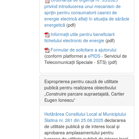
privind introducerea unui mecanism de
sprijin pentru consumatorii casnici de
energie electrică aflați în situația de sărăcie
energetică
(pdf)
Informații utile pentru beneficiarii
tichetului electronic de energie
(pdf)
Formular de solicitare a ajutorului
(conform platformei a
ePIDS
- Serviciul de
Telecomunicații Speciale - STS) (pdf)
Exproprierea pentru cauză de utilitate
publică pentru realizarea obiectivului
„Construire parcare supraetajată, Cartier
Eugen Ionescu”
Hotărârea Consiliului Local al Municipiului
Slatina nr. 261 din 25.06.2025
declararea
de utilitate publică și de interes local și
aprobarea amplasamentului pentru
lucrarea de utilitate publică de interes local