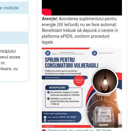
 instituție
Atenție!
Acordarea suplimentului pentru
energie (50 lei/lună) nu se face automat.
Beneficiarii trebuie să depună o cerere în
platforma ePIDS, conform procedurii
legale.
icipiului
iberul acces
 nr.
erioare, cu
Ordonanța de urgență nr. 35/2025