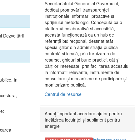
Secretariatului General al Guvernului,
dedicat promovării transparenței
instituționale, informării proactive și
sprijinului metodologic. Concepută ca o
platformă colaborativă și accesibilă,
aceasta funcționează ca un hub de
i Dezvoltării
referință bidirecțional, destinat atât
specialiștilor din administrația publică
centrală și locală, prin furnizarea de
resurse, ghiduri și bune practici, cât și
părților interesate, prin facilitarea accesului
la informații relevante, instrumente de
consultare și mecanisme de participare și
ublice, în
monitorizare publică.
Centrul de resurse
 acestora,
te:
Anunț important acordare ajutor pentru
încălzirea locuinței și supliment pentru
energie
ficarea