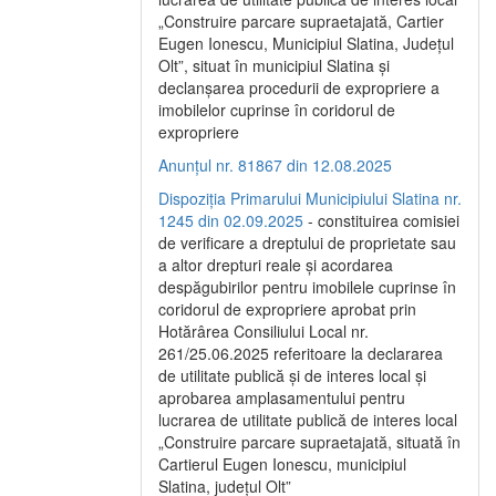
„Construire parcare supraetajată, Cartier
Eugen Ionescu, Municipiul Slatina, Județul
Olt”, situat în municipiul Slatina și
declanșarea procedurii de expropriere a
imobilelor cuprinse în coridorul de
expropriere
Anunțul nr. 81867 din 12.08.2025
Dispoziția Primarului Municipiului Slatina nr.
1245 din 02.09.2025
- constituirea comisiei
de verificare a dreptului de proprietate sau
a altor drepturi reale și acordarea
despăgubirilor pentru imobilele cuprinse în
coridorul de expropriere aprobat prin
Hotărârea Consiliului Local nr.
261/25.06.2025 referitoare la declararea
de utilitate publică și de interes local și
aprobarea amplasamentului pentru
lucrarea de utilitate publică de interes local
„Construire parcare supraetajată, situată în
Cartierul Eugen Ionescu, municipiul
Slatina, județul Olt”