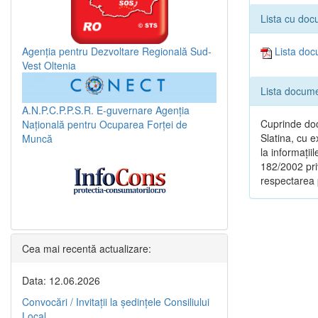
Lista cu doc
Agenția pentru Dezvoltare Regională Sud-
Lista doc
Vest Oltenia
Lista docume
A.N.P.C.P.P.S.R.
E-guvernare
Agenția
Cuprinde doc
Națională pentru Ocuparea Forței de
Slatina, cu e
Muncă
la informații
182/2002 priv
respectarea p
Cea mai recentă actualizare:
Data: 12.06.2026
Convocări / Invitaţii la şedinţele Consiliului
Local