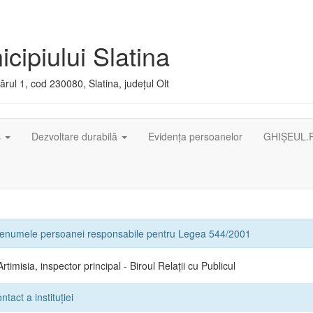
cipiului Slatina
rul 1, cod 230080, Slatina, județul Olt
ș
Dezvoltare durabilă
Evidența persoanelor
GHIȘEUL.
renumele persoanei responsabile pentru Legea 544/2001
rtimisia, inspector principal - Biroul Relații cu Publicul
tact a instituției