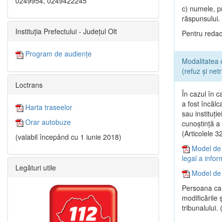
0249954, 0249422245
c) numele, p
răspunsului.
Instituția Prefectului - Județul Olt
Pentru redact
Program de audiențe
Modalitatea 
(refuz și net
Loctrans
În cazul în c
a fost încălc
Harta traseelor
sau instituţi
Orar autobuze
cunoştinţă a r
(Articolele 
(valabil începând cu 1 iunie 2018)
Model de 
legal a infor
Legături utile
Model de 
Persoana car
modificările 
tribunalului.