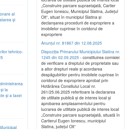
„Construire parcare supraetajată, Cartier
Eugen Ionescu, Municipiul Slatina, Județul
ionare al
Olt”, situat în municipiul Slatina și
atarea și
declanșarea procedurii de expropriere a
imobilelor cuprinse în coridorul de
expropriere
Anunțul nr. 81867 din 12.08.2025
rilor tehnico-
Dispoziția Primarului Municipiului Slatina nr.
25
1245 din 02.09.2025
- constituirea comisiei
de verificare a dreptului de proprietate sau
a altor drepturi reale și acordarea
despăgubirilor pentru imobilele cuprinse în
coridorul de expropriere aprobat prin
administrarea
Hotărârea Consiliului Local nr.
și la
261/25.06.2025 referitoare la declararea
te și a taxei
de utilitate publică și de interes local și
aprobarea amplasamentului pentru
lucrarea de utilitate publică de interes local
„Construire parcare supraetajată, situată în
Cartierul Eugen Ionescu, municipiul
Slatina, județul Olt”
 Municipal