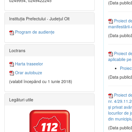
0249954, 0249422245
(Data publică
Instituția Prefectului - Județul Olt
Proiect d
manifestării
Program de audiențe
(Data publică
Loctrans
Proiect de
aplicabile pe
Harta traseelor
Proiec
Orar autobuze
(Data publică
(valabil începând cu 1 iunie 2018)
Proiect de
Legături utile
nr. 4/29.11.2
și privat avâ
locurilor de j
din municipiu
(Data publică