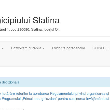
cipiului Slatina
rul 1, cod 230080, Slatina, județul Olt
ș
Dezvoltare durabilă
Evidența persoanelor
GHIȘEUL.
 decizională
e hotărâre referitor la aprobarea Regulamentului privind organizarea și
 Programului „Primul meu ghiozdan” pentru susținerea învățământului 