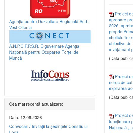
Proiect de
aprobare pro
Agenția pentru Dezvoltare Regională Sud-
2026; aprobar
Vest Oltenia
proprie Primă
cheltuielilor
obiective de i
A.N.P.C.P.P.S.R.
E-guvernare
Agenția
învățământ pe
Națională pentru Ocuparea Forței de
Muncă
(Data publică
Proiect de
noroc de cătr
expirarea ace
(Data publică
Cea mai recentă actualizare:
Proiect d
Data: 12.06.2026
funcționare 
Convocări / Invitaţii la şedinţele Consiliului
Națională „Lo
Local