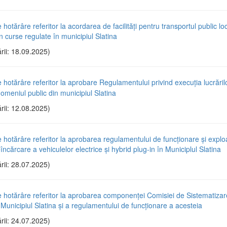
 hotărâre referitor la acordarea de facilități pentru transportul public lo
n curse regulate în municipiul Slatina
rii: 18.09.2025)
e hotărâre referitor la aprobare Regulamentului privind execuţia lucrăril
domeniul public din municipiul Slatina
rii: 12.08.2025)
e hotărâre referitor la aprobarea regulamentului de funcţionare şi explo
reîncărcare a vehiculelor electrice şi hybrid plug-in în Municiplul Slatina
rii: 28.07.2025)
e hotărâre referitor la aprobarea componenţei Comisiei de Sistematizar
n Municipiul Slatina și a regulamentului de funcţionare a acesteia
rii: 24.07.2025)