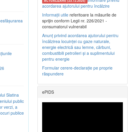
Informare privind
ACTUALIZARE (23.12.2025)
acordarea ajutorului pentru încălzire
Informații utile
referitoare la măsurile de
 desfășurarea
sprijin conform Legii nr. 226/2021 -
consumatorul vulnerabil
Anunț privind acordarea ajutorului pentru
încălzirea locuinței cu gaze naturale,
energie electrică sau lemne, cărbuni,
combustibili petrolieri și a suplimentului
țiunile
pentru energie
Formular cerere-declarație pe proprie
026
răspundere
ePIDS
lui Slatina
eniului public
r verzi, a
 locuri publice