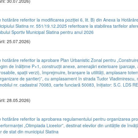
rii: 30.07.2026)
 hotărâre referitor la modificarea poziției 6, lit. B) din Anexa la Hotărâr
cipiului Slatina nr. 551/19.12.2025 referitoare la stabilirea tarifelor afe
lubului Sportiv Municipal Slatina pentru anul 2026
rii: 25.07.2026)
e hotărâre referitor la aprobare Plan Urbanistic Zonal pentru „Construi
gim de înălțime P+1, construcții anexe, amenajări exterioare (parcaje, a
osabile, spații verzi), împrejmuire, branșare la utilități, amplasare tot
 organizare de șantier)”, cu amplasament în strada Tudor Vladimirescu, n
mobilul nr. cadastral 70083, carte funciară 50083, Inițiator: S.C. LDS 
rii: 28.05.2026)
e hotărâre referitor la aprobarea regulamentului pentru organizarea pr
erformanței „Olimpiada Liceelor”, destinat elevilor din unitățile de învă
r de stat din municipiul Slatina