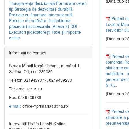
(Data publică
Transparenţa decizională
Formulare cereri
tip
Strategia de dezvoltare durabilă
Proiecte cu finanţare internaţională
Proiect de
Proiecte de hotărâre
Deschiderea
Local al Muni
procedurii succesorale (Anexa 2)
DDI -
serviciilor C
Executori judecătorești
Taxe şi impozite
online
(Data publică
Informaţii de contact
Proiect d
comercial (re
Strada Mihail Kogălniceanu, numărul 1,
platforme car
Slatina, Olt, cod 230080
publicitare,
generat de i
Telefon 0249439377, 0249439233
S.R.L.
Telverde 0349919
(Data publică
Fax: 0249439336
e-mail:
office@primariaslatina.ro
Proiect d
stimulare a p
preuniversita
Intervenții Poliția Locală Slatina