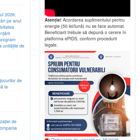
nul 2026;
Atenție!
Acordarea suplimentului pentru
ări pe anul
energie (50 lei/lună) nu se face automat.
ivitatea
Beneficiarii trebuie să depună o cerere în
nțării
platforma ePIDS, conform procedurii
e program
legale.
a unitățile de
jocurilor de
nă la
zației de
 Compania
Ordonanța de urgență nr. 35/2025