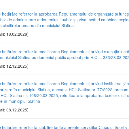
e hotărâre referitor la aprobarea Regulamentului de organizare și funcț
ublic de administrare a domeniului public și privat având ca obiect explo
a cimitirelor umane din municipiul Slatina
rii: 18.02.2026)
e hotărâre referitor la modificarea Regulamentului privind execuția lucră
n municipiul Slatina pe domeniul public aprobat prin H.C.L. 333/28.08.20
rii: 12.12.2025)
e hotărâre referitor la modificarea Regulamentului privind instituirea și 
brizare în municipiul Slatina, anexa la HCL Slatina nr. 77/2022, precum 
CL Slatina nr. 106/20.03.2025, referitoare la aprobarea taxelor distinc
e în municipiul Slatina
rii: 08.12.2025)
 hotărâre referitor la stabilire tarife aferente serviciilor Clubului Sportiv