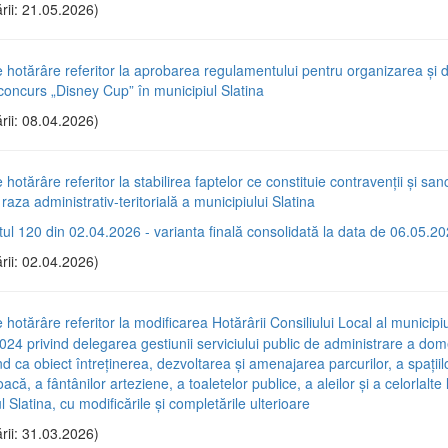
rii: 21.05.2026)
e hotărâre referitor la aprobarea regulamentului pentru organizarea și
-concurs „Disney Cup” în municipiul Slatina
rii: 08.04.2026)
 hotărâre referitor la stabilirea faptelor ce constituie contravenții și sanc
 raza administrativ-teritorială a municipiului Slatina
tul 120 din 02.04.2026 - varianta finală consolidată la data de 06.05.2
rii: 02.04.2026)
 hotărâre referitor la modificarea Hotărârii Consiliului Local al municipiu
024 privind delegarea gestiunii serviciului public de administrare a dom
nd ca obiect întreținerea, dezvoltarea și amenajarea parcurilor, a spațiilo
oacă, a fântânilor arteziene, a toaletelor publice, a aleilor și a celorlalte
l Slatina, cu modificările și completările ulterioare
rii: 31.03.2026)