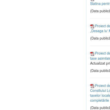
Slatina pent
(Data publică
Proiect d
„Desaga lu' M
(Data publică
Proiect de
taxe asimilat
Actualizat pr
(Data publică
Proiect d
Consiliului L
taxelor local
completările 
(Data publică