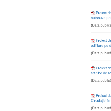
Proiect de
autobuze pri
(Data publică
Proiect d
edilitare pe 
(Data publică
Proiect d
staţiilor de 
(Data publică
Proiect d
Circulaţiei î
(Data publică