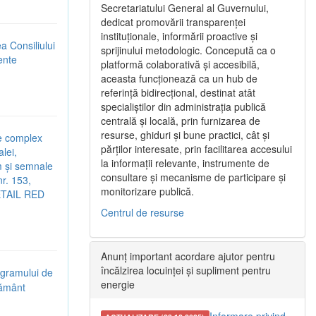
Secretariatului General al Guvernului,
dedicat promovării transparenței
instituționale, informării proactive și
ea Consiliului
sprijinului metodologic. Concepută ca o
rente
platformă colaborativă și accesibilă,
aceasta funcționează ca un hub de
referință bidirecțional, destinat atât
specialiștilor din administrația publică
centrală și locală, prin furnizarea de
resurse, ghiduri și bune practici, cât și
re complex
părților interesate, prin facilitarea accesului
lei,
la informații relevante, instrumente de
em și semnale
consultare și mecanisme de participare și
r. 153,
monitorizare publică.
RETAIL RED
Centrul de resurse
Anunț important acordare ajutor pentru
încălzirea locuinței și supliment pentru
ogramului de
energie
țământ