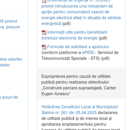
privind introducerea unui mecanism de
sprijin pentru consumatorii casnici de
energie electrică aflați în situația de sărăcie
25 privind
energetică
(pdf)
tora, precum
Informații utile pentru beneficiarii
tichetului electronic de energie
(pdf)
Formular de solicitare a ajutorului
(conform platformei a
ePIDS
- Serviciul de
Telecomunicații Speciale - STS) (pdf)
rea valorilor
itelor
Exproprierea pentru cauză de utilitate
publică pentru realizarea obiectivului
„Construire parcare supraetajată, Cartier
Eugen Ionescu”
e jocuri de
Hotărârea Consiliului Local al Municipiului
Slatina nr. 261 din 25.06.2025
declararea
de utilitate publică și de interes local și
aprobarea amplasamentului pentru
lucrarea de utilitate publică de interes local