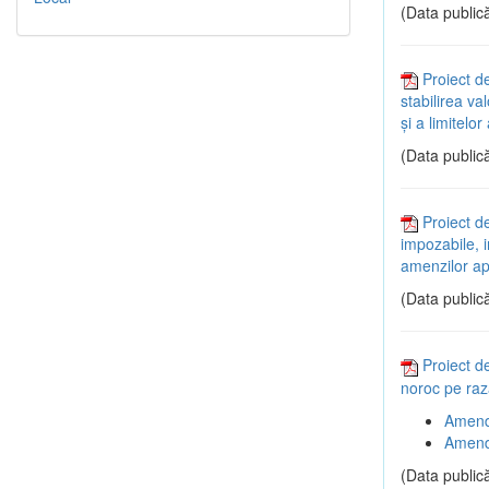
(Data publică
Proiect d
stabilirea va
și a limitelo
(Data publică
Proiect d
impozabile, i
amenzilor ap
(Data publică
Proiect de
noroc pe raz
Amend
Amend
(Data publică