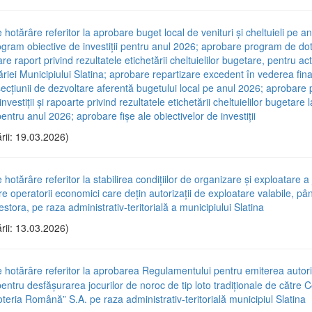
 hotărâre referitor la aprobare buget local de venituri și cheltuieli pe a
gram obiective de investiții pentru anul 2026; aprobare program de dot
e raport privind rezultatele etichetării cheltuielilor bugetare, pentru act
riei Municipiului Slatina; aprobare repartizare excedent în vederea fina
 secțiunii de dezvoltare aferentă bugetului local pe anul 2026; aprobar
nvestiții și rapoarte privind rezultatele etichetării cheltuielilor bugetare l
ntru anul 2026; aprobare fișe ale obiectivelor de investiții
rii: 19.03.2026)
 hotărâre referitor la stabilirea condițiilor de organizare și exploatare a 
e operatorii economici care dețin autorizații de exploatare valabile, pâ
stora, pe raza administrativ-teritorială a municipiului Slatina
rii: 13.03.2026)
e hotărâre referitor la aprobarea Regulamentului pentru emiterea autori
pentru desfășurarea jocurilor de noroc de tip loto tradiționale de către
teria Română” S.A. pe raza administrativ-teritorială municipiul Slatina