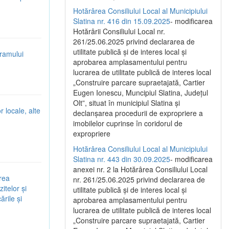
Hotărârea Consiliului Local al Municipiului
Slatina nr. 416 din 15.09.2025
- modificarea
Hotărârii Consiliului Local nr.
261/25.06.2025 privind declararea de
utilitate publică și de interes local și
gramului
aprobarea amplasamentului pentru
lucrarea de utilitate publică de interes local
„Construire parcare supraetajată, Cartier
Eugen Ionescu, Muncipiul Slatina, Județul
Olt”, situat în municipiul Slatina și
r locale, alte
declanșarea procedurii de expropriere a
imobilelor cuprinse în coridorul de
expropriere
Hotărârea Consiliului Local al Municipiului
Slatina nr. 443 din 30.09.2025
- modificarea
anexei nr. 2 la Hotărârea Consiliului Local
ârea
nr. 261/25.06.2025 privind declararea de
itelor și
utilitate publică şi de interes local şi
ările și
aprobarea amplasamentului pentru
lucrarea de utilitate publică de interes local
„Construire parcare supraetajată, Cartier