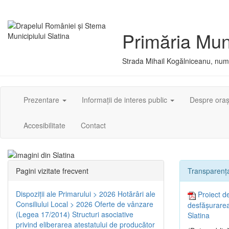
Primăria Muni
Strada Mihail Kogălniceanu, numă
Prezentare
Informații de interes public
Despre ora
Accesibilitate
Contact
Pagini vizitate frecvent
Transparența
Dispoziţii ale Primarului > 2026
Hotărâri ale
Proiect d
Consiliului Local > 2026
Oferte de vânzare
desfășurarea
(Legea 17/2014)
Structuri asociative
Slatina
privind eliberarea atestatului de producător