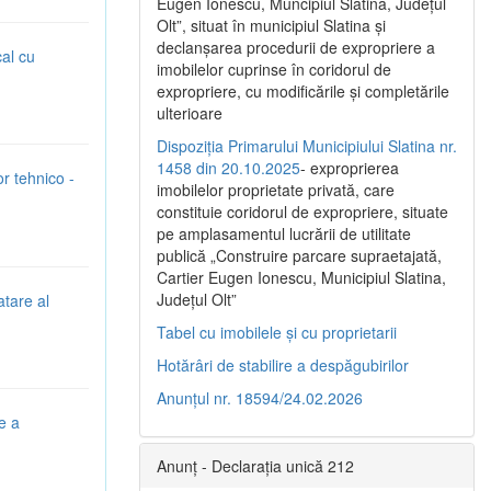
Eugen Ionescu, Muncipiul Slatina, Judeţul
Olt”, situat în municipiul Slatina şi
declanşarea procedurii de expropriere a
cal cu
imobilelor cuprinse în coridorul de
expropriere, cu modificările şi completările
ulterioare
Dispoziția Primarului Municipiului Slatina nr.
1458 din 20.10.2025
- exproprierea
or tehnico -
imobilelor proprietate privată, care
constituie coridorul de expropriere, situate
pe amplasamentul lucrării de utilitate
publică „Construire parcare supraetajată,
Cartier Eugen Ionescu, Municipiul Slatina,
Județul Olt”
atare al
Tabel cu imobilele și cu proprietarii
Hotărâri de stabilire a despăgubirilor
Anunțul nr. 18594/24.02.2026
e a
Anunț - Declarația unică 212