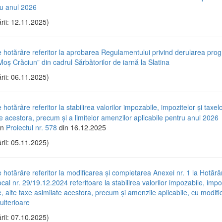
ru anul 2026
rii: 12.11.2025)
e hotărâre referitor la aprobarea Regulamentului privind derularea pro
oș Crăciun” din cadrul Sărbătorilor de iarnă la Slatina
rii: 06.11.2025)
 hotărâre referitor la stabilirea valorilor impozabile, impozitelor și taxelo
e acestora, precum și a limitelor amenzilor aplicabile pentru anul 2026
in
Proiectul nr. 578
din 16.12.2025
rii: 05.11.2025)
e hotărâre referitor la modificarea și completarea Anexei nr. 1 la Hotăr
ocal nr. 29/19.12.2024 referitoare la stabilirea valorilor impozabile, impoz
e, alte taxe asimilate acestora, precum și amenzile aplicabile, cu modific
ulterioare
rii: 07.10.2025)