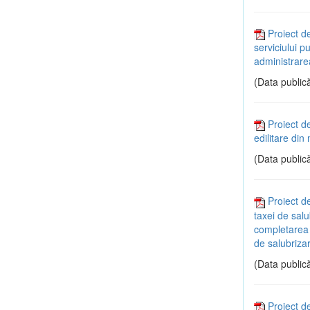
Proiect d
serviciului p
administrare
(Data publică
Proiect d
edilitare di
(Data publică
Proiect d
taxei de salu
completarea H
de salubrizar
(Data publică
Proiect de