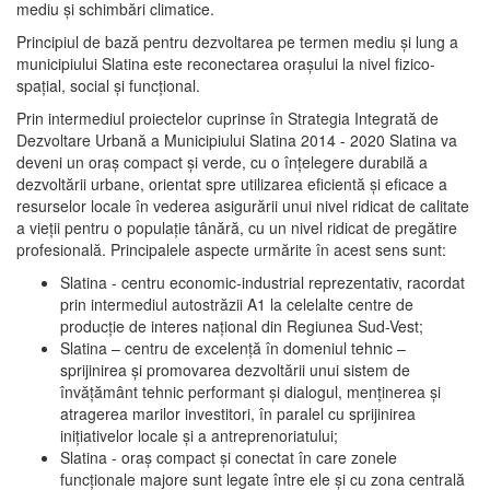
mediu şi schimbări climatice.
Principiul de bază pentru dezvoltarea pe termen mediu şi lung a
municipiului Slatina este reconectarea oraşului la nivel fizico-
spaţial, social şi funcţional.
Prin intermediul proiectelor cuprinse în Strategia Integrată de
Dezvoltare Urbană a Municipiului Slatina 2014 - 2020 Slatina va
deveni un oraş compact şi verde, cu o înţelegere durabilă a
dezvoltării urbane, orientat spre utilizarea eficientă şi eficace a
resurselor locale în vederea asigurării unui nivel ridicat de calitate
a vieţii pentru o populaţie tânără, cu un nivel ridicat de pregătire
profesională. Principalele aspecte urmărite în acest sens sunt:
Slatina - centru economic-industrial reprezentativ, racordat
prin intermediul autostrăzii A1 la celelalte centre de
producţie de interes naţional din Regiunea Sud-Vest;
Slatina – centru de excelenţă în domeniul tehnic –
sprijinirea şi promovarea dezvoltării unui sistem de
învăţământ tehnic performant şi dialogul, menţinerea şi
atragerea marilor investitori, în paralel cu sprijinirea
iniţiativelor locale şi a antreprenoriatului;
Slatina - oraş compact şi conectat în care zonele
funcţionale majore sunt legate între ele şi cu zona centrală