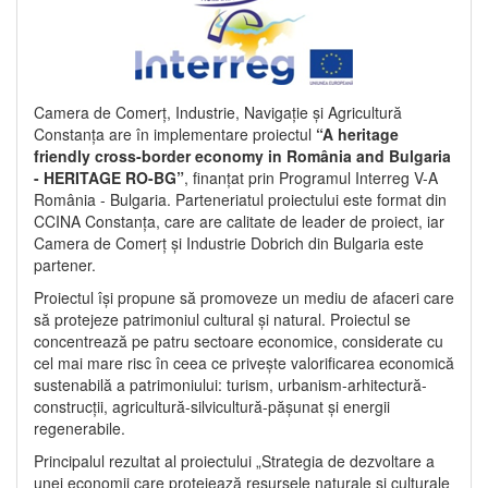
Camera de Comerț, Industrie, Navigație și Agricultură
Constanța are în implementare proiectul
“A heritage
friendly cross-border economy in România and Bulgaria
- HERITAGE RO-BG”
, finanțat prin Programul Interreg V-A
România - Bulgaria. Parteneriatul proiectului este format din
CCINA Constanța, care are calitate de leader de proiect, iar
Camera de Comerț și Industrie Dobrich din Bulgaria este
partener.
Proiectul își propune să promoveze un mediu de afaceri care
să protejeze patrimoniul cultural și natural. Proiectul se
concentrează pe patru sectoare economice, considerate cu
cel mai mare risc în ceea ce privește valorificarea economică
sustenabilă a patrimoniului: turism, urbanism-arhitectură-
construcții, agricultură-silvicultură-pășunat și energii
regenerabile.
Principalul rezultat al proiectului „Strategia de dezvoltare a
unei economii care protejează resursele naturale și culturale