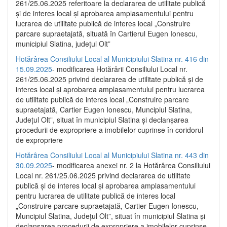
261/25.06.2025 referitoare la declararea de utilitate publică
și de interes local și aprobarea amplasamentului pentru
lucrarea de utilitate publică de interes local „Construire
parcare supraetajată, situată în Cartierul Eugen Ionescu,
municipiul Slatina, județul Olt”
Hotărârea Consiliului Local al Municipiului Slatina nr. 416 din
15.09.2025
- modificarea Hotărârii Consiliului Local nr.
261/25.06.2025 privind declararea de utilitate publică și de
interes local și aprobarea amplasamentului pentru lucrarea
de utilitate publică de interes local „Construire parcare
supraetajată, Cartier Eugen Ionescu, Muncipiul Slatina,
Județul Olt”, situat în municipiul Slatina și declanșarea
procedurii de expropriere a imobilelor cuprinse în coridorul
de expropriere
Hotărârea Consiliului Local al Municipiului Slatina nr. 443 din
30.09.2025
- modificarea anexei nr. 2 la Hotărârea Consiliului
Local nr. 261/25.06.2025 privind declararea de utilitate
publică şi de interes local şi aprobarea amplasamentului
pentru lucrarea de utilitate publică de interes local
„Construire parcare supraetajată, Cartier Eugen Ionescu,
Muncipiul Slatina, Judeţul Olt”, situat în municipiul Slatina şi
declanşarea procedurii de expropriere a imobilelor cuprinse