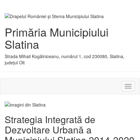
Primăria Municipiului
Slatina
Strada Mihail Kogălniceanu, numărul 1, cod 230080, Slatina,
județul Olt
Activ
sau
dezac
meniu
Strategia Integrată de
Dezvoltare Urbană a
Municipiului Slatina 2014-2020