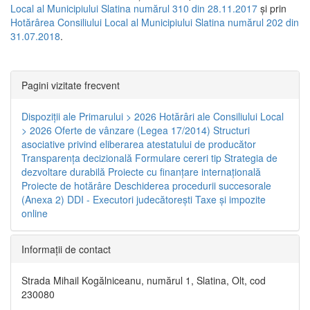
Local al Municipiului Slatina numărul 310 din 28.11.2017
și prin
Hotărârea Consiliului Local al Municipiului Slatina numărul 202 din
31.07.2018
.
Pagini vizitate frecvent
Dispoziţii ale Primarului > 2026
Hotărâri ale Consiliului Local
> 2026
Oferte de vânzare (Legea 17/2014)
Structuri
asociative privind eliberarea atestatului de producător
Transparenţa decizională
Formulare cereri tip
Strategia de
dezvoltare durabilă
Proiecte cu finanţare internaţională
Proiecte de hotărâre
Deschiderea procedurii succesorale
(Anexa 2)
DDI - Executori judecătorești
Taxe şi impozite
online
Informaţii de contact
Strada Mihail Kogălniceanu, numărul 1, Slatina, Olt, cod
230080