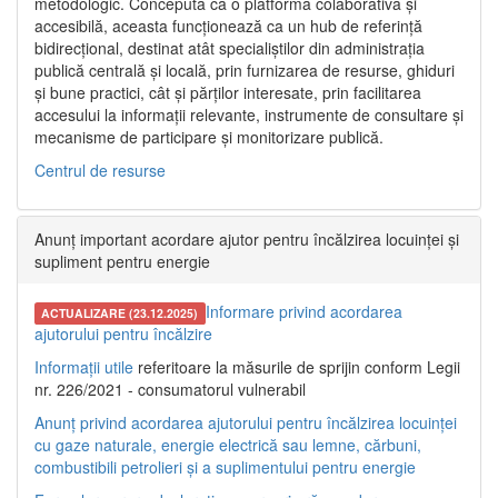
metodologic. Concepută ca o platformă colaborativă și
accesibilă, aceasta funcționează ca un hub de referință
bidirecțional, destinat atât specialiștilor din administrația
publică centrală și locală, prin furnizarea de resurse, ghiduri
și bune practici, cât și părților interesate, prin facilitarea
accesului la informații relevante, instrumente de consultare și
mecanisme de participare și monitorizare publică.
Centrul de resurse
Anunț important acordare ajutor pentru încălzirea locuinței și
supliment pentru energie
Informare privind acordarea
ACTUALIZARE (23.12.2025)
ajutorului pentru încălzire
Informații utile
referitoare la măsurile de sprijin conform Legii
nr. 226/2021 - consumatorul vulnerabil
Anunț privind acordarea ajutorului pentru încălzirea locuinței
cu gaze naturale, energie electrică sau lemne, cărbuni,
combustibili petrolieri și a suplimentului pentru energie