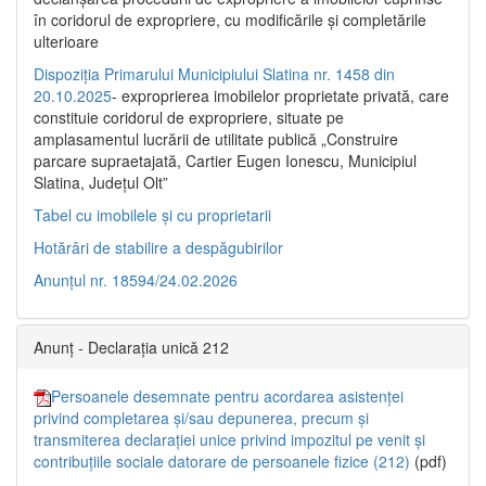
în coridorul de expropriere, cu modificările şi completările
ulterioare
Dispoziția Primarului Municipiului Slatina nr. 1458 din
20.10.2025
- exproprierea imobilelor proprietate privată, care
constituie coridorul de expropriere, situate pe
amplasamentul lucrării de utilitate publică „Construire
parcare supraetajată, Cartier Eugen Ionescu, Municipiul
Slatina, Județul Olt”
Tabel cu imobilele și cu proprietarii
Hotărâri de stabilire a despăgubirilor
Anunțul nr. 18594/24.02.2026
Anunț - Declarația unică 212
Persoanele desemnate pentru acordarea asistenței
privind completarea și/sau depunerea, precum și
transmiterea declarației unice privind impozitul pe venit și
contribuțiile sociale datorare de persoanele fizice (212)
(pdf)