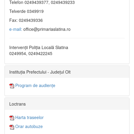
Telefon 0249439377, 0249439233
Telverde 0349919
Fax: 0249439336
e-mail:
office@primariaslatina.ro
Intervenții Poliția Locală Slatina
0249954, 0249422245
Instituția Prefectului - Județul Olt
Program de audiențe
Loctrans
Harta traseelor
Orar autobuze