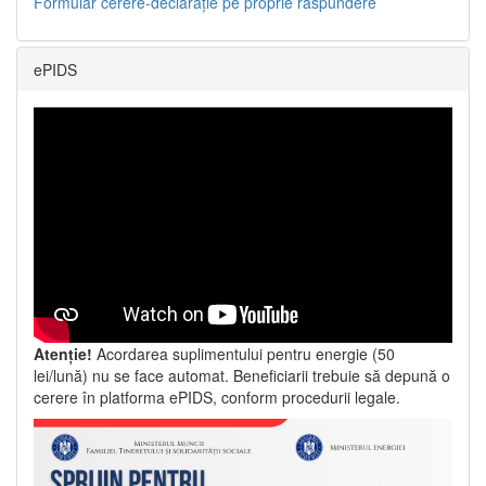
Formular cerere-declarație pe proprie răspundere
ePIDS
Atenție!
Acordarea suplimentului pentru energie (50
lei/lună) nu se face automat. Beneficiarii trebuie să depună o
cerere în platforma ePIDS, conform procedurii legale.