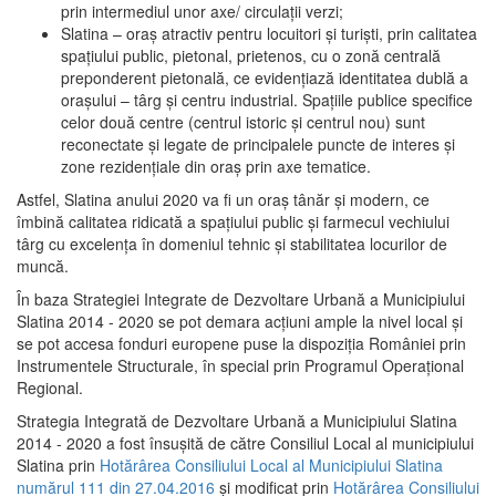
prin intermediul unor axe/ circulații verzi;
Slatina – oraş atractiv pentru locuitori şi turişti, prin calitatea
spaţiului public, pietonal, prietenos, cu o zonă centrală
preponderent pietonală, ce evidenţiază identitatea dublă a
oraşului – târg şi centru industrial. Spaţiile publice specifice
celor două centre (centrul istoric şi centrul nou) sunt
reconectate şi legate de principalele puncte de interes şi
zone rezidenţiale din oraş prin axe tematice.
Astfel, Slatina anului 2020 va fi un oraş tânăr şi modern, ce
îmbină calitatea ridicată a spaţiului public şi farmecul vechiului
târg cu excelenţa în domeniul tehnic şi stabilitatea locurilor de
muncă.
În baza Strategiei Integrate de Dezvoltare Urbană a Municipiului
Slatina 2014 - 2020 se pot demara acţiuni ample la nivel local şi
se pot accesa fonduri europene puse la dispoziţia României prin
Instrumentele Structurale, în special prin Programul Operațional
Regional.
Strategia Integrată de Dezvoltare Urbană a Municipiului Slatina
2014 - 2020 a fost însuşită de către Consiliul Local al municipiului
Slatina prin
Hotărârea Consiliului Local al Municipiului Slatina
numărul 111 din 27.04.2016
și modificat prin
Hotărârea Consiliului