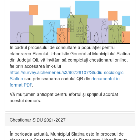
În cadrul procesului de consultare a populaţiei pentru
elaborarea Planului Urbanistic General al Municipiului Slatina
din Județul Olt, vă invităm să completați chestionarul online,
fie prin accesarea link-ului
https://survey.alchemer.eu/s3/90726107/Studiu-sociologic-
Slatina
sau prin scanarea codului QR din
documentul în
format PDF
.
Vă mulţumim anticipat pentru efortul şi sprijinul acordat
acestui demers.
Chestionar SIDU 2021-2027
În perioada actuală, Municipiul Slatina este în procesul de
elaborare a Strategiei Integrate de Dezvoltare Urbană 2021‐