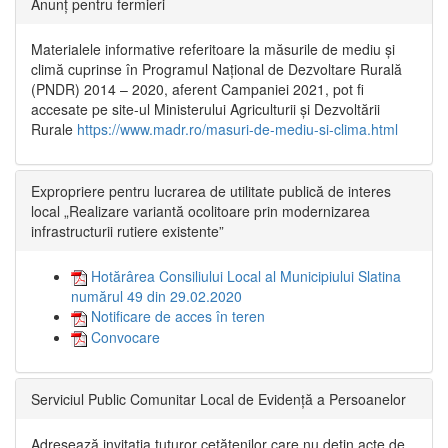
Anunț pentru fermieri
Materialele informative referitoare la măsurile de mediu și
climă cuprinse în Programul Național de Dezvoltare Rurală
(PNDR) 2014 – 2020, aferent Campaniei 2021, pot fi
accesate pe site-ul Ministerului Agriculturii și Dezvoltării
Rurale
https://www.madr.ro/masuri-de-mediu-si-clima.html
Expropriere pentru lucrarea de utilitate publică de interes
local „Realizare variantă ocolitoare prin modernizarea
infrastructurii rutiere existente”
Hotărârea Consiliului Local al Municipiului Slatina
numărul 49 din 29.02.2020
Notificare de acces în teren
Convocare
Serviciul Public Comunitar Local de Evidență a Persoanelor
Adresează invitația tuturor cetățenilor care nu dețin acte de