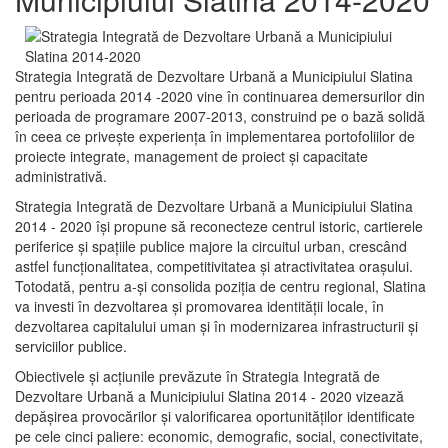
Strategia Integrată de Dezvoltare Urbană a Municipiului Slatina
pentru perioada 2014 -2020 vine în continuarea demersurilor din
perioada de programare 2007-2013, construind pe o bază solidă
în ceea ce priveşte experienţa în implementarea portofoliilor de
proiecte integrate, management de proiect și capacitate
administrativă.
Strategia Integrată de Dezvoltare Urbană a Municipiului Slatina
2014 - 2020 își propune să reconecteze centrul istoric, cartierele
periferice şi spaţiile publice majore la circuitul urban, crescând
astfel funcţionalitatea, competitivitatea şi atractivitatea oraşului.
Totodată, pentru a-şi consolida poziţia de centru regional, Slatina
va investi în dezvoltarea şi promovarea identităţii locale, în
dezvoltarea capitalului uman şi în modernizarea infrastructurii şi
serviciilor publice.
Obiectivele şi acţiunile prevăzute în Strategia Integrată de
Dezvoltare Urbană a Municipiului Slatina 2014 - 2020 vizează
depășirea provocărilor şi valorificarea oportunităţilor identificate
pe cele cinci paliere: economic, demografic, social, conectivitate,