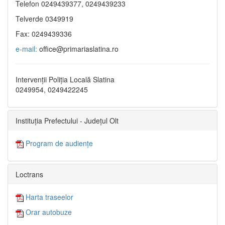
Telefon 0249439377, 0249439233
Telverde 0349919
Fax: 0249439336
e-mail:
office@primariaslatina.ro
Intervenții Poliția Locală Slatina
0249954, 0249422245
Instituția Prefectului - Județul Olt
Program de audiențe
Loctrans
Harta traseelor
Orar autobuze