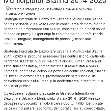
Strategia Integrată de Dezvoltare Urbană a Municipiului Slatina
pentru perioada 2014 -2020 vine în continuarea demersurilor din
perioada de programare 2007-2013, construind pe o bază solidă
în ceea ce priveşte experienţa în implementarea portofoliilor de
proiecte integrate, management de proiect și capacitate
administrativă.
Strategia Integrată de Dezvoltare Urbană a Municipiului Slatina
2014 - 2020 își propune să reconecteze centrul istoric, cartierele
periferice şi spaţiile publice majore la circuitul urban, crescând
astfel funcţionalitatea, competitivitatea şi atractivitatea oraşului.
Totodată, pentru a-şi consolida poziţia de centru regional, Slatina
va investi în dezvoltarea şi promovarea identităţii locale, în
dezvoltarea capitalului uman şi în modernizarea infrastructurii şi
serviciilor publice.
Obiectivele şi acţiunile prevăzute în Strategia Integrată de
Dezvoltare Urbană a Municipiului Slatina 2014 - 2020 vizează
depășirea provocărilor şi valorificarea oportunităţilor identificate
pe cele cinci paliere: economic, demografic, social, conectivitate,