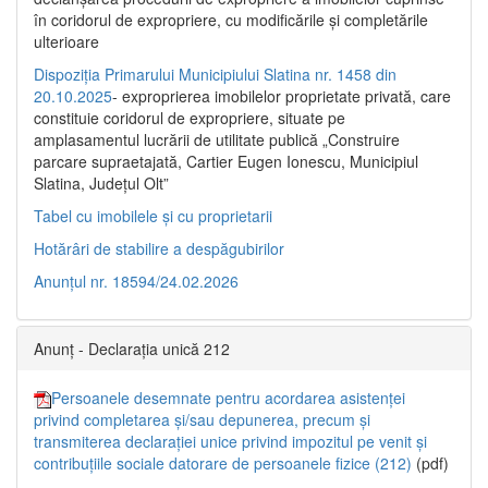
în coridorul de expropriere, cu modificările şi completările
ulterioare
Dispoziția Primarului Municipiului Slatina nr. 1458 din
20.10.2025
- exproprierea imobilelor proprietate privată, care
constituie coridorul de expropriere, situate pe
amplasamentul lucrării de utilitate publică „Construire
parcare supraetajată, Cartier Eugen Ionescu, Municipiul
Slatina, Județul Olt”
Tabel cu imobilele și cu proprietarii
Hotărâri de stabilire a despăgubirilor
Anunțul nr. 18594/24.02.2026
Anunț - Declarația unică 212
Persoanele desemnate pentru acordarea asistenței
privind completarea și/sau depunerea, precum și
transmiterea declarației unice privind impozitul pe venit și
contribuțiile sociale datorare de persoanele fizice (212)
(pdf)