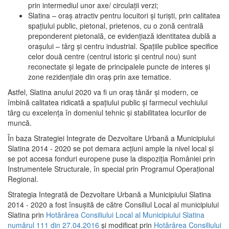
prin intermediul unor axe/ circulații verzi;
Slatina – oraş atractiv pentru locuitori şi turişti, prin calitatea
spaţiului public, pietonal, prietenos, cu o zonă centrală
preponderent pietonală, ce evidenţiază identitatea dublă a
oraşului – târg şi centru industrial. Spaţiile publice specifice
celor două centre (centrul istoric şi centrul nou) sunt
reconectate şi legate de principalele puncte de interes şi
zone rezidenţiale din oraş prin axe tematice.
Astfel, Slatina anului 2020 va fi un oraş tânăr şi modern, ce
îmbină calitatea ridicată a spaţiului public şi farmecul vechiului
târg cu excelenţa în domeniul tehnic şi stabilitatea locurilor de
muncă.
În baza Strategiei Integrate de Dezvoltare Urbană a Municipiului
Slatina 2014 - 2020 se pot demara acţiuni ample la nivel local şi
se pot accesa fonduri europene puse la dispoziţia României prin
Instrumentele Structurale, în special prin Programul Operațional
Regional.
Strategia Integrată de Dezvoltare Urbană a Municipiului Slatina
2014 - 2020 a fost însuşită de către Consiliul Local al municipiului
Slatina prin
Hotărârea Consiliului Local al Municipiului Slatina
numărul 111 din 27.04.2016
și modificat prin
Hotărârea Consiliului