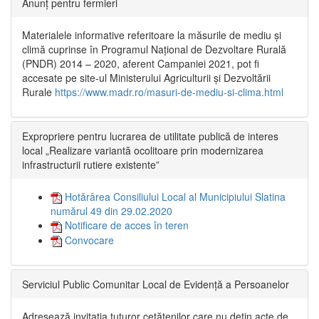
Anunț pentru fermieri
Materialele informative referitoare la măsurile de mediu și
climă cuprinse în Programul Național de Dezvoltare Rurală
(PNDR) 2014 – 2020, aferent Campaniei 2021, pot fi
accesate pe site-ul Ministerului Agriculturii și Dezvoltării
Rurale
https://www.madr.ro/masuri-de-mediu-si-clima.html
Expropriere pentru lucrarea de utilitate publică de interes
local „Realizare variantă ocolitoare prin modernizarea
infrastructurii rutiere existente”
Hotărârea Consiliului Local al Municipiului Slatina
numărul 49 din 29.02.2020
Notificare de acces în teren
Convocare
Serviciul Public Comunitar Local de Evidență a Persoanelor
Adresează invitația tuturor cetățenilor care nu dețin acte de