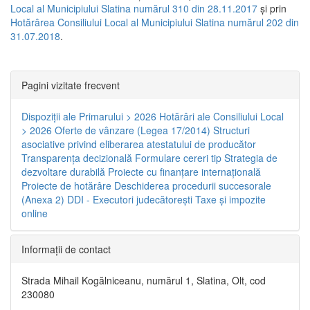
Local al Municipiului Slatina numărul 310 din 28.11.2017
și prin
Hotărârea Consiliului Local al Municipiului Slatina numărul 202 din
31.07.2018
.
Pagini vizitate frecvent
Dispoziţii ale Primarului > 2026
Hotărâri ale Consiliului Local
> 2026
Oferte de vânzare (Legea 17/2014)
Structuri
asociative privind eliberarea atestatului de producător
Transparenţa decizională
Formulare cereri tip
Strategia de
dezvoltare durabilă
Proiecte cu finanţare internaţională
Proiecte de hotărâre
Deschiderea procedurii succesorale
(Anexa 2)
DDI - Executori judecătorești
Taxe şi impozite
online
Informaţii de contact
Strada Mihail Kogălniceanu, numărul 1, Slatina, Olt, cod
230080