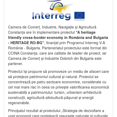
Camera de Comerț, Industrie, Navigație și Agricultură
Constanța are în implementare proiectul
“A heritage
friendly cross-border economy in România and Bulgaria
- HERITAGE RO-BG”
, finanțat prin Programul Interreg V-A
România - Bulgaria. Parteneriatul proiectului este format din
CCINA Constanța, care are calitate de leader de proiect, iar
Camera de Comerț și Industrie Dobrich din Bulgaria este
partener.
Proiectul își propune să promoveze un mediu de afaceri care
să protejeze patrimoniul cultural și natural. Proiectul se
concentrează pe patru sectoare economice, considerate cu
cel mai mare risc în ceea ce privește valorificarea economică
sustenabilă a patrimoniului: turism, urbanism-arhitectură-
construcții, agricultură-silvicultură-pășunat și energii
regenerabile.
Principalul rezultat al proiectului „Strategia de dezvoltare a
unei economii care protejează resursele naturale și culturale