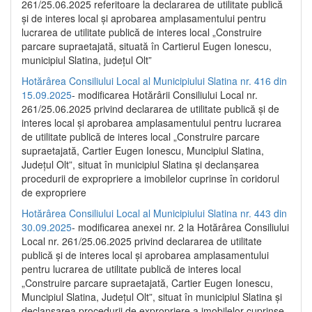
261/25.06.2025 referitoare la declararea de utilitate publică
și de interes local și aprobarea amplasamentului pentru
lucrarea de utilitate publică de interes local „Construire
parcare supraetajată, situată în Cartierul Eugen Ionescu,
municipiul Slatina, județul Olt”
Hotărârea Consiliului Local al Municipiului Slatina nr. 416 din
15.09.2025
- modificarea Hotărârii Consiliului Local nr.
261/25.06.2025 privind declararea de utilitate publică și de
interes local și aprobarea amplasamentului pentru lucrarea
de utilitate publică de interes local „Construire parcare
supraetajată, Cartier Eugen Ionescu, Muncipiul Slatina,
Județul Olt”, situat în municipiul Slatina și declanșarea
procedurii de expropriere a imobilelor cuprinse în coridorul
de expropriere
Hotărârea Consiliului Local al Municipiului Slatina nr. 443 din
30.09.2025
- modificarea anexei nr. 2 la Hotărârea Consiliului
Local nr. 261/25.06.2025 privind declararea de utilitate
publică şi de interes local şi aprobarea amplasamentului
pentru lucrarea de utilitate publică de interes local
„Construire parcare supraetajată, Cartier Eugen Ionescu,
Muncipiul Slatina, Judeţul Olt”, situat în municipiul Slatina şi
declanşarea procedurii de expropriere a imobilelor cuprinse