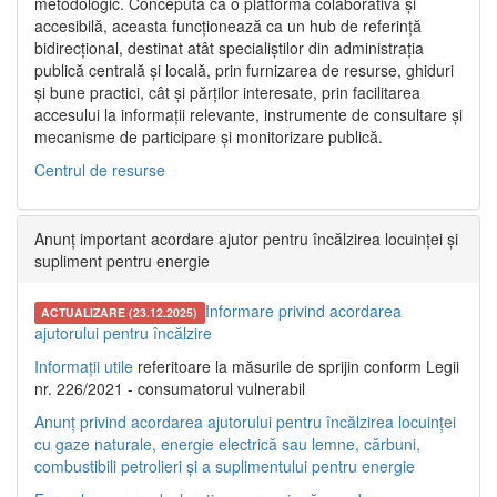
metodologic. Concepută ca o platformă colaborativă și
accesibilă, aceasta funcționează ca un hub de referință
bidirecțional, destinat atât specialiștilor din administrația
publică centrală și locală, prin furnizarea de resurse, ghiduri
și bune practici, cât și părților interesate, prin facilitarea
accesului la informații relevante, instrumente de consultare și
mecanisme de participare și monitorizare publică.
Centrul de resurse
Anunț important acordare ajutor pentru încălzirea locuinței și
supliment pentru energie
Informare privind acordarea
ACTUALIZARE (23.12.2025)
ajutorului pentru încălzire
Informații utile
referitoare la măsurile de sprijin conform Legii
nr. 226/2021 - consumatorul vulnerabil
Anunț privind acordarea ajutorului pentru încălzirea locuinței
cu gaze naturale, energie electrică sau lemne, cărbuni,
combustibili petrolieri și a suplimentului pentru energie