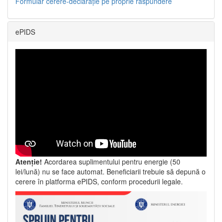
Formular cerere-declarație pe proprie răspundere
ePIDS
Atenție!
Acordarea suplimentului pentru energie (50
lei/lună) nu se face automat. Beneficiarii trebuie să depună o
cerere în platforma ePIDS, conform procedurii legale.