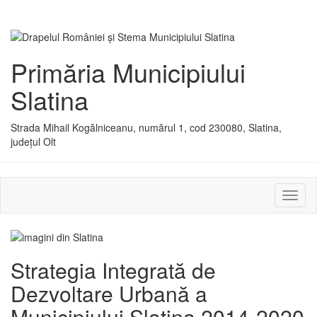
Primăria Municipiului
Slatina
Strada Mihail Kogălniceanu, numărul 1, cod 230080, Slatina,
județul Olt
Activ
sau
dezac
meniu
Strategia Integrată de
Dezvoltare Urbană a
Municipiului Slatina 2014-2020