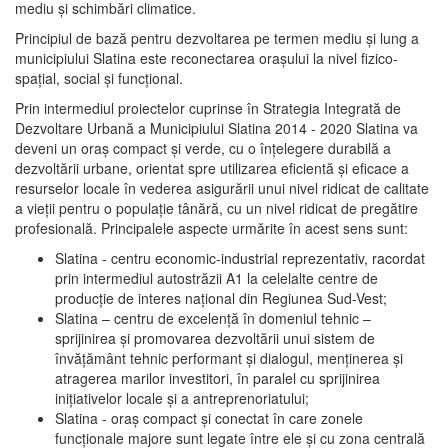
mediu şi schimbări climatice.
Principiul de bază pentru dezvoltarea pe termen mediu şi lung a
municipiului Slatina este reconectarea oraşului la nivel fizico-
spaţial, social şi funcţional.
Prin intermediul proiectelor cuprinse în Strategia Integrată de
Dezvoltare Urbană a Municipiului Slatina 2014 - 2020 Slatina va
deveni un oraş compact şi verde, cu o înţelegere durabilă a
dezvoltării urbane, orientat spre utilizarea eficientă şi eficace a
resurselor locale în vederea asigurării unui nivel ridicat de calitate
a vieţii pentru o populaţie tânără, cu un nivel ridicat de pregătire
profesională. Principalele aspecte urmărite în acest sens sunt:
Slatina - centru economic-industrial reprezentativ, racordat
prin intermediul autostrăzii A1 la celelalte centre de
producţie de interes naţional din Regiunea Sud-Vest;
Slatina – centru de excelenţă în domeniul tehnic –
sprijinirea şi promovarea dezvoltării unui sistem de
învăţământ tehnic performant şi dialogul, menţinerea şi
atragerea marilor investitori, în paralel cu sprijinirea
iniţiativelor locale şi a antreprenoriatului;
Slatina - oraş compact şi conectat în care zonele
funcţionale majore sunt legate între ele şi cu zona centrală