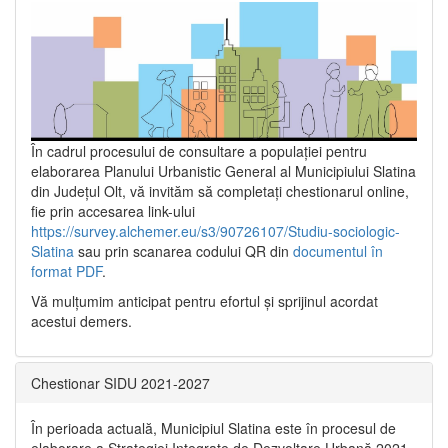
În cadrul procesului de consultare a populaţiei pentru
elaborarea Planului Urbanistic General al Municipiului Slatina
din Județul Olt, vă invităm să completați chestionarul online,
fie prin accesarea link-ului
https://survey.alchemer.eu/s3/90726107/Studiu-sociologic-
Slatina
sau prin scanarea codului QR din
documentul în
format PDF
.
Vă mulţumim anticipat pentru efortul şi sprijinul acordat
acestui demers.
Chestionar SIDU 2021-2027
În perioada actuală, Municipiul Slatina este în procesul de
elaborare a Strategiei Integrate de Dezvoltare Urbană 2021‐