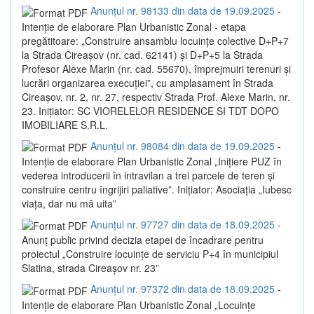
Anunțul nr. 98133 din data de 19.09.2025
-
Intenție de elaborare Plan Urbanistic Zonal - etapa
pregătitoare: „Construire ansamblu locuințe colective D+P+7
la Strada Cireașov (nr. cad. 62141) și D+P+5 la Strada
Profesor Alexe Marin (nr. cad. 55670), împrejmuiri terenuri și
lucrări organizarea execuției”, cu amplasament în Strada
Cireașov, nr. 2, nr. 27, respectiv Strada Prof. Alexe Marin, nr.
23. Inițiator: SC VIORELELOR RESIDENCE SI TDT DOPO
IMOBILIARE S.R.L.
Anunțul nr. 98084 din data de 19.09.2025
-
Intenție de elaborare Plan Urbanistic Zonal „Inițiere PUZ în
vederea introducerii în intravilan a trei parcele de teren și
construire centru îngrijiri paliative”. Inițiator: Asociația „Iubesc
viața, dar nu mă uita”
Anunțul nr. 97727 din data de 18.09.2025
-
Anunț public privind decizia etapei de încadrare pentru
proiectul „Construire locuințe de serviciu P+4 în municipiul
Slatina, strada Cireașov nr. 23”
Anunțul nr. 97372 din data de 18.09.2025
-
Intenție de elaborare Plan Urbanistic Zonal „Locuințe