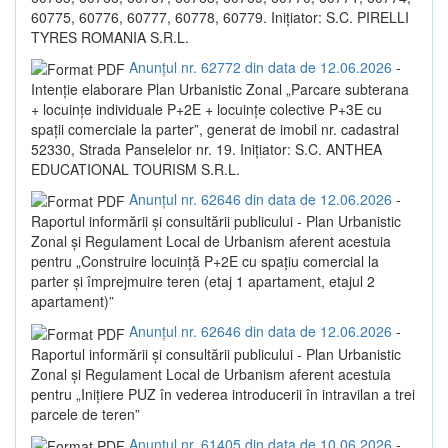
60775, 60776, 60777, 60778, 60779. Inițiator: S.C. PIRELLI
TYRES ROMANIA S.R.L.
Anunțul nr. 62772 din data de 12.06.2026
-
Intenție elaborare Plan Urbanistic Zonal „Parcare subterana
+ locuințe individuale P+2E + locuințe colective P+3E cu
spații comerciale la parter”, generat de imobil nr. cadastral
52330, Strada Panselelor nr. 19. Inițiator: S.C. ANTHEA
EDUCATIONAL TOURISM S.R.L.
Anunțul nr. 62646 din data de 12.06.2026
-
Raportul informării și consultării publicului - Plan Urbanistic
Zonal și Regulament Local de Urbanism aferent acestuia
pentru „Construire locuință P+2E cu spațiu comercial la
parter și împrejmuire teren (etaj 1 apartament, etajul 2
apartament)”
Anunțul nr. 62646 din data de 12.06.2026
-
Raportul informării și consultării publicului - Plan Urbanistic
Zonal și Regulament Local de Urbanism aferent acestuia
pentru „Inițiere PUZ în vederea introducerii în intravilan a trei
parcele de teren”
Anunțul nr. 61405 din data de 10.06.2026
-