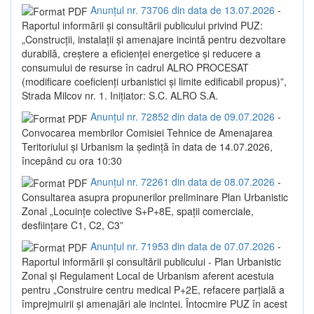
Anunțul nr. 73706 din data de 13.07.2026
-
Raportul informării și consultării publicului privind PUZ:
„Construcții, instalații și amenajare incintă pentru dezvoltare
durabilă, creștere a eficienței energetice și reducere a
consumului de resurse în cadrul ALRO PROCESAT
(modificare coeficienți urbanistici și limite edificabil propus)”,
Strada Milcov nr. 1. Inițiator: S.C. ALRO S.A.
Anunțul nr. 72852 din data de 09.07.2026
-
Convocarea membrilor Comisiei Tehnice de Amenajarea
Teritoriului și Urbanism la ședință în data de 14.07.2026,
începând cu ora 10:30
Anunțul nr. 72261 din data de 08.07.2026
-
Consultarea asupra propunerilor preliminare Plan Urbanistic
Zonal „Locuințe colective S+P+8E, spații comerciale,
desființare C1, C2, C3”
Anunțul nr. 71953 din data de 07.07.2026
-
Raportul informării și consultării publicului - Plan Urbanistic
Zonal și Regulament Local de Urbanism aferent acestuia
pentru „Construire centru medical P+2E, refacere parțială a
împrejmuirii și amenajări ale incintei. Întocmire PUZ în acest