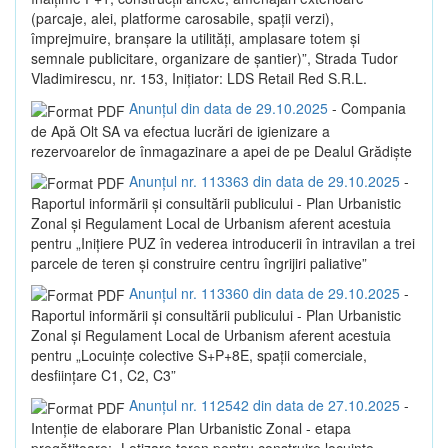
(parcaje, alei, platforme carosabile, spații verzi),
împrejmuire, branșare la utilități, amplasare totem și
semnale publicitare, organizare de șantier)”, Strada Tudor
Vladimirescu, nr. 153, Inițiator: LDS Retail Red S.R.L.
Anunțul din data de 29.10.2025
- Compania
de Apă Olt SA va efectua lucrări de igienizare a
rezervoarelor de înmagazinare a apei de pe Dealul Grădiște
Anunțul nr. 113363 din data de 29.10.2025
-
Raportul informării și consultării publicului - Plan Urbanistic
Zonal și Regulament Local de Urbanism aferent acestuia
pentru „Inițiere PUZ în vederea introducerii în intravilan a trei
parcele de teren și construire centru îngrijiri paliative”
Anunțul nr. 113360 din data de 29.10.2025
-
Raportul informării și consultării publicului - Plan Urbanistic
Zonal și Regulament Local de Urbanism aferent acestuia
pentru „Locuințe colective S+P+8E, spații comerciale,
desființare C1, C2, C3”
Anunțul nr. 112542 din data de 27.10.2025
-
Intenție de elaborare Plan Urbanistic Zonal - etapa
pregătitoare: „Lotizare teren pentru construire locuințe