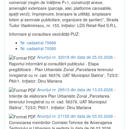
comercial (regim de înălțime P+1, construcții anexe,
amenajări exterioare (parcaje, alei, platforme carosabile,
spații verzi), împrejmuire, branșare la utilități, amplasare
totem și semnale publicitare, organizare de șantier)”, Strada
Tudor Vladimirescu, nr. 153, Inițiator: LDS Retail Red S.R.L.
Informare și consultare vecinătăți PUZ:
Nr. cadastral 70686
Nr. cadastral 70080
Anunțul nr. 32018 din data de 25.03.2026
-
Raportul informării și consultării publicului - Etapa
pregătitoare - Plan Urbanistic Zonal „Parcelarea terenului
înregistrat cu nr. cad. 56376, UAT Municipiul Slatina”, T23/2;
P60/1. Inițiator: Dinu Mariana
Anunțul nr. 26513 din data de 13.03.2026
-
Intenție de elaborare Plan Urbanistic Zonal „Parcelarea
terenului înregistrat cu nr. cad. 56376, UAT Municipiul
Slatina”, T23/2; P60/1. Inițiator: Dinu Mariana
Anunțul nr. 21155 din data de 03.03.2026
-
Convocarea membrilor Comisiei Tehnice de Amenajarea
Teritoriului și Urbanism la sedința în data de 06.03.2026,