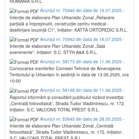
ROMANIA S.R.L.
Anunțul nr. 70946 din data de 16.07.2025
-
Intenție de elaborare Plan Urbanistic Zonal „Refacere
parțială a împrejmuirii, construcție centru medical -
desființare locuință C1”, Inițiator: KATTA ORTOPEDIC S.R.L.
Anunțul nr. 70942 din data de 16.07.2025
-
Intenție de elaborare Plan Urbanistic Zonal „Sala
evenimente”, Inițiator: S.C. STYH A&A S.R.L.
Anunțul nr. 58173 din data de 11.06.2025
-
Convocarea membrilor Comisiei Tehnice de Amenajarea
Teritoriului și Urbanism în sedință în data de 13.06.2025, ora
10:00
Anunțul nr. 58168 din data de 11.06.2025
-
Raportul informării și consultării publicului vizând investiția:
„Centrală fotovoltaică”, Strada Tudor Vladimirescu, nr. 172,
Inițiator: S.C. VALCONS TOTAL PREST S.R.L.
Anunțul nr. 53645 din data de 28.05.2025
-
Intenție de elaborare Plan Urbanistic Zonal „Centrală
fotovoltaică”, Strada Tudor Vladimirescu, nr. 172, Inițiator:
S.C. VALCONS TOTAL PREST S.R.L.