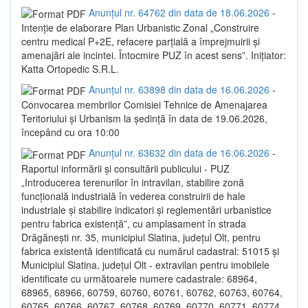
Anunțul nr. 64762 din data de 18.06.2026
-
Intenție de elaborare Plan Urbanistic Zonal „Construire
centru medical P+2E, refacere parțială a împrejmuirii și
amenajări ale incintei. Întocmire PUZ în acest sens”. Inițiator:
Katta Ortopedic S.R.L.
Anunțul nr. 63898 din data de 16.06.2026
-
Convocarea membrilor Comisiei Tehnice de Amenajarea
Teritoriului și Urbanism la ședință în data de 19.06.2026,
începând cu ora 10:00
Anunțul nr. 63632 din data de 16.06.2026
-
Raportul informării și consultării publicului - PUZ
„Introducerea terenurilor în intravilan, stabilire zonă
funcțională industrială în vederea construirii de hale
industriale și stabilire indicatori și reglementări urbanistice
pentru fabrica existență”, cu amplasament în strada
Drăgănești nr. 35, municipiul Slatina, județul Olt, pentru
fabrica existentă identificată cu numărul cadastral: 51015 și
Municipiul Slatina, județul Olt - extravilan pentru imobilele
identificate cu următoarele numere cadastrale: 68964,
68965, 68966, 60759, 60760, 60761, 60762, 60763, 60764,
60765, 60766, 60767, 60768, 60769, 60770, 60771, 60774,