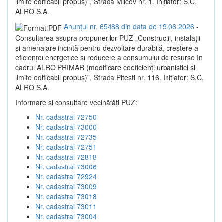
limite edificabil propus)”, Strada Milcov nr. 1. Inițiator: S.C.
ALRO S.A.
Anunțul nr. 65488 din data de 19.06.2026
-
Consultarea asupra propunerilor PUZ „Construcții, instalații
și amenajare incintă pentru dezvoltare durabilă, creștere a
eficienței energetice și reducere a consumului de resurse în
cadrul ALRO PRIMAR (modificare coeficienți urbanistici și
limite edificabil propus)”, Strada Pitești nr. 116. Inițiator: S.C.
ALRO S.A.
Informare și consultare vecinătăți PUZ:
Nr. cadastral 72750
Nr. cadastral 73000
Nr. cadastral 72735
Nr. cadastral 72751
Nr. cadastral 72818
Nr. cadastral 73006
Nr. cadastral 72924
Nr. cadastral 73009
Nr. cadastral 73018
Nr. cadastral 73011
Nr. cadastral 73004