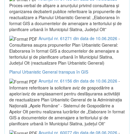
Proces-verbal de afișare a anunțului privind consultarea și
organizarea dezbaterii publice referitoare la propunerile de
reactualizare a Planului Urbanistic General: „Elaborarea în
format GIS a documentelor de amenajare a teritoriului și de
planificare urbană în Municipiul Slatina, Județul Olt”
Anunțul nr. 61271 din data de 10.06.2026
-
Consultarea asupra propunerilor Plan Urbanistic General:
Elaborarea în format GIS a documentelor de amenajare a
teritoriului și de planificare urbană în Municipiul Slatina,
Județul Olt (reactualizare Plan Urbanistic General)
Planul Urbanistic General transpus în GIS
Anunțul nr. 61156 din data de 10.06.2026
-
Informare referitoare la solicitare aviz de gospodărire a
apelor/aviz de amplasament pentru desfășurarea activității
de reactualizare Plan Urbanistic General de la Administrația
Națională „Apele Române” - Sistemul de Gospodărire a
Apelor Olt pentru realizarea lucrărilor de „Elaborare în format
GIS a documentelor de amenajare a teritoriului și de
planificare urbană în Municipiul Slatina, județul Olt”
Anunțul nr. 60077 din data de 08.06.2026
-