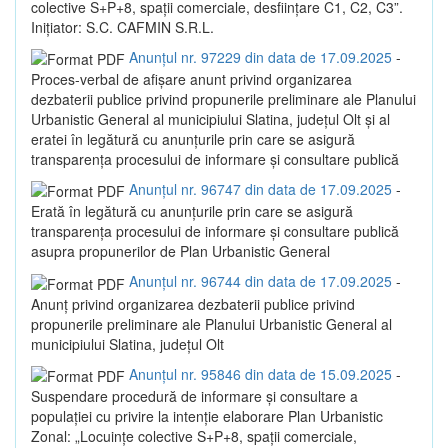
colective S+P+8, spații comerciale, desființare C1, C2, C3”.
Inițiator: S.C. CAFMIN S.R.L.
Anunțul nr. 97229 din data de 17.09.2025
-
Proces-verbal de afișare anunt privind organizarea
dezbaterii publice privind propunerile preliminare ale Planului
Urbanistic General al municipiului Slatina, județul Olt și al
eratei în legătură cu anunțurile prin care se asigură
transparența procesului de informare și consultare publică
Anunțul nr. 96747 din data de 17.09.2025
-
Erată în legătură cu anunțurile prin care se asigură
transparența procesului de informare și consultare publică
asupra propunerilor de Plan Urbanistic General
Anunțul nr. 96744 din data de 17.09.2025
-
Anunț privind organizarea dezbaterii publice privind
propunerile preliminare ale Planului Urbanistic General al
municipiului Slatina, județul Olt
Anunțul nr. 95846 din data de 15.09.2025
-
Suspendare procedură de informare și consultare a
populației cu privire la intenție elaborare Plan Urbanistic
Zonal: „Locuințe colective S+P+8, spații comerciale,