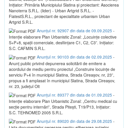
Inițiator: Primăria Municipiului Slatina și proiectant: Asocierea
Nanoterra S.R.L. (lider) - Urban Artgrid S.R.L. -
FiatestS.R.L., proiectant de specialitate urbanism Urban
Artgrid S.R.L.
Anunțul nr. 92907 din data de 09.09.2025
-
Intenție elaborare Plan Urbanistic Zonal: „Locuințe colective
S+P+8, spații comerciale, desființare C1, C2, C3”. Inițiator:
S.C. CAFMIN S.R.L.
Anunțul nr. 90103 din data de 02.09.2025
-
Anunț public privind depunerea solicitării de emitere a
acordului de mediu pentru proiectul „Construire locuințe de
serviciu P+4 în municipiul Slatina, Strada Cireașov, nr, 23”,
propus a fi amplasat în municipiul Slatina, Strada Cireașov,
nr. 23, județul Olt
Anunțul nr. 89377 din data de 01.09.2025
-
Intenție elaborare Plan Urbanistic Zonal: „Centru medical cu
secție pentru internări”, Strada Pitești, T19/P13, Inițiator:
S.C. TEHNOMED 2005 S.R.L.
Anunțul nr. 89020 din data de 29.08.2025
-
Lista documentelor necesare pentru eliberarea avizelor