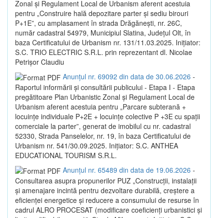
Zonal și Regulament Local de Urbanism aferent acestuia
pentru „Construire hală depozitare parter și sediu birouri
P+1E”, cu amplasament în strada Drăgănești, nr. 26C,
număr cadastral 54979, Municipiul Slatina, Județul Olt, în
baza Certificatului de Urbanism nr. 131/11.03.2025. Inițiator:
S.C. TRIO ELECTRIC S.R.L. prin reprezentant dl. Nicolae
Petrișor Claudiu
Anunțul nr. 69092 din data de 30.06.2026
-
Raportul informării și consultării publicului - Etapa I - Etapa
pregătitoare Plan Urbanistic Zonal și Regulament Local de
Urbanism aferent acestuia pentru „Parcare subterană +
locuințe individuale P+2E + locuințe colective P +3E cu spații
comerciale la parter”, generat de imobilul cu nr. cadastral
52330, Strada Panselelor, nr. 19, în baza Certificatului de
Urbanism nr. 541/30.09.2025. Inițiator: S.C. ANTHEA
EDUCATIONAL TOURISM S.R.L.
Anunțul nr. 65489 din data de 19.06.2026
-
Consultarea asupra propunerilor PUZ „Construcții, instalații
și amenajare incintă pentru dezvoltare durabilă, creștere a
eficienței energetice și reducere a consumului de resurse în
cadrul ALRO PROCESAT (modificare coeficienți urbanistici și