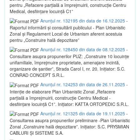
pentru „Refacere parțială a împrejmuirii, construcție Centru
Medical, desființare locuință C1”
Anunțul nr. 132195 din data de 16.12.2025
-
Raportul informării și consultării publicului - Plan Urbanistic
Zonal și Regulament Local de Urbanism aferent acestuia
pentru „Construire hală depozitare”
Anunțul nr. 128450 din data de 08.12.2025
-
Consultare asupra propunerilor PUZ: „Construire 10 locuințe
unifamiliale, împrejmuire proprietate, amenajare incintă,
organizare de șantier”, Strada Carol I, nr. 20. Inițiator: S.C.
CONRAD CONCEPT S.R.L.
Anunțul nr. 124253 din data de 26.11.2025
-
Intenție de elaborare Plan Urbanistic Zonal „Refacere
parțială a împrejmuirii, construcție Centru Medical -
desființare locuință C1”. Inițiator: KATTA ORTOPEDIC S.R.L.
Anunțul nr. 121325 din data de 19.11.2025
-
Consultarea asupra propunerilor preliminare -Plan Urbanistic
Zonal „Construire hală depozitare”. Inițiator: S.C. PRYSMIAN
CABLURI ȘI SISTEME S.A.