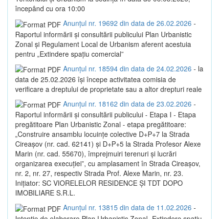
începând cu ora 10:00
Anunțul nr. 19692 din data de 26.02.2026
-
Raportul informării și consultării publicului Plan Urbanistic
Zonal și Regulament Local de Urbanism aferent acestuia
pentru „Extindere spațiu comercial”
Anunțul nr. 18594 din data de 24.02.2026
- la
data de 25.02.2026 își începe activitatea comisia de
verificare a dreptului de proprietate sau a altor drepturi reale
Anunțul nr. 18162 din data de 23.02.2026
-
Raportul informării și consultării publicului - Etapa I - Etapa
pregătitoare Plan Urbanistic Zonal - etapa pregătitoare:
„Construire ansamblu locuințe colective D+P+7 la Strada
Cireașov (nr. cad. 62141) și D+P+5 la Strada Profesor Alexe
Marin (nr. cad. 55670), împrejmuiri terenuri și lucrări
organizarea execuției”, cu amplasament în Strada Cireașov,
nr. 2, nr. 27, respectiv Strada Prof. Alexe Marin, nr. 23.
Inițiator: SC VIORELELOR RESIDENCE ȘI TDT DOPO
IMOBILIARE S.R.L.
Anunțul nr. 13815 din data de 11.02.2026
-
Intenție de elaborare Plan Urbanistic Zonal „Extindere spațiu