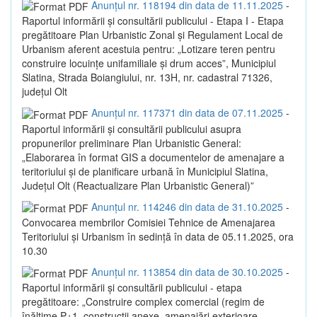
Anunțul nr. 118194 din data de 11.11.2025
-
Raportul informării și consultării publicului - Etapa I - Etapa
pregătitoare Plan Urbanistic Zonal și Regulament Local de
Urbanism aferent acestuia pentru: „Lotizare teren pentru
construire locuințe unifamiliale și drum acces”, Municipiul
Slatina, Strada Boiangiului, nr. 13H, nr. cadastral 71326,
județul Olt
Anunțul nr. 117371 din data de 07.11.2025
-
Raportul informării și consultării publicului asupra
propunerilor preliminare Plan Urbanistic General:
„Elaborarea în format GIS a documentelor de amenajare a
teritoriului și de planificare urbană în Municipiul Slatina,
Județul Olt (Reactualizare Plan Urbanistic General)”
Anunțul nr. 114246 din data de 31.10.2025
-
Convocarea membrilor Comisiei Tehnice de Amenajarea
Teritoriului și Urbanism în sedință în data de 05.11.2025, ora
10.30
Anunțul nr. 113854 din data de 30.10.2025
-
Raportul informării și consultării publicului - etapa
pregătitoare: „Construire complex comercial (regim de
înălțime P+1, construcții anexe, amenajări exterioare