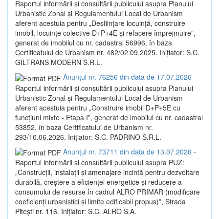
Raportul informării și consultării publicului asupra Planului
Urbanistic Zonal și Regulamentului Local de Urbanism
aferent acestuia pentru „Desființare locuință, construire
imobil, locuințe colective D+P+4E și refacere împrejmuire”,
generat de imobilul cu nr. cadastral 56996, în baza
Certificatului de Urbanism nr. 482/02.09.2025. Inițiator: S.C.
GILTRANS MODERN S.R.L.
Anunțul nr. 76256 din data de 17.07.2026
-
Raportul informării și consultării publicului asupra Planului
Urbanistic Zonal și Regulamentului Local de Urbanism
aferent acestuia pentru „Construire imobil D+P+5E cu
funcțiuni mixte - Etapa I”, generat de imobilul cu nr. cadastral
53852, în baza Certificatului de Urbanism nr.
293/10.06.2026. Inițiator: S.C. PADRINO S.R.L.
Anunțul nr. 73711 din data de 13.07.2026
-
Raportul informării și consultării publicului asupra PUZ:
„Construcții, instalații și amenajare incintă pentru dezvoltare
durabilă, creștere a eficienței energetice și reducere a
consumului de resurse în cadrul ALRO PRIMAR (modificare
coeficienți urbanistici și limite edificabil propus)”, Strada
Pitești nr. 116. Inițiator: S.C. ALRO S.A.