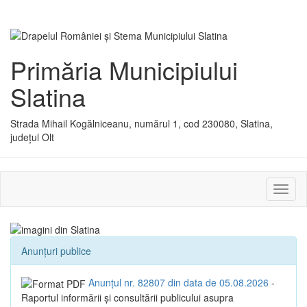
Primăria Municipiului
Slatina
Strada Mihail Kogălniceanu, numărul 1, cod 230080, Slatina,
județul Olt
Activ
sau
dezac
meniu
Anunțuri publice
Anunțul nr. 82807 din data de 05.08.2026
-
Raportul informării și consultării publicului asupra