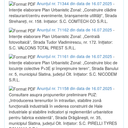
Anunțul nr. 71344 din data de 16.07.2025
-
Intenție elaborare Plan Urbanistic Zonal: „Construire clădire
restaurant/centru evenimente, branșamente utilități”, Strada
Strehareți, nr. 158. Inițiator: S.C. COMTECH CO S.R.L.
Anunțul nr. 71162 din data de 16.07.2025
-
Intenție elaborare Plan Urbanistic Zonal: „Centrală
fotovoltaică”, Strada Tudor Vladimirescu, nr. 172. Inițiator:
S.C. VALCONS TOTAL PREST S.R.L.
Anunțul nr. 71161 din data de 16.07.2025
-
Intenție elaborare Plan Urbanistic Zonal: „Construire bloc de
locuințe colective P+3E și împrejmuire teren”, Strada Banului
nr. 5, municipiul Slatina, județul Olt. Inițiator: S.C. NICODEM
S.R.L.
Anunțul nr. 71158 din data de 16.07.2025
-
Consultare asupra propunerilor preliminare PUZ:
„Introducerea terenurilor în intravilan, stabilire zonă
funcțională industrială în vederea construirii de Hale
industriale și stabilire indicatori și reglementări urbanistice
pentru fabrica existentă”, Strada Drăgănești, nr. 35,
municipiul Slatina, județul Olt. Inițiator: S.C. PIRELLI TYRES