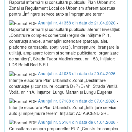
Raportul informării și consultării publicului Plan Urbanistic
Zonal și Regulament Local de Urbanism aferent acestuia
pentru „Înființare service auto și împrejmuire teren”
Anunțul nr. 41358 din data de 21.04.2026
-
Raportul informării și consultării publicului aferent investiției:
„Construire complex comercial (regim de înălțime P+1,
construcții anexe, amenajări exterioare (parcaje, alei,
platforme carosabile, spații verzi), împrejmuire, branșare la
utilități, amplasare totem și semnale publicitare, organizare
de șantier)”, Strada Tudor Vladimirescu, nr. 153, Inițiator:
LDS Retail Red S.R.L.
Anunțul nr. 41033 din data de 20.04.2026
-
Intenție elaborare Plan Urbanistic Zonal „Desființare
construcție și construire locuință D+P+E+M”, Strada Vintilă
Vodă, nr. 11A. Inițiator: Lungu Marian și Lungu Eugenia
Anunțul nr. 37168 din data de 07.04.2026
-
Intenție elaborare Plan Urbanistic Zonal „Înființare service
auto și împrejmuire teren”. Inițiator: AC ASCEND SRL
Anunțul nr. 35164 din data de 01.04.2026
-
Consultarea asupra propunerilor PUZ „Construire complex