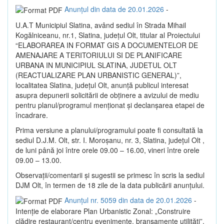
Anunțul din data de 20.01.2026
-
U.A.T Municipiul Slatina, având sediul în Strada Mihail
Kogălniceanu, nr.1, Slatina, județul Olt, titular al Proiectului
“ELABORAREA IN FORMAT GIS A DOCUMENTELOR DE
AMENAJARE A TERITORIULUI SI DE PLANIFICARE
URBANA IN MUNICIPIUL SLATINA, JUDETUL OLT
(REACTUALIZARE PLAN URBANISTIC GENERAL)”,
localitatea Slatina, judeţul Olt, anunţă publicul interesat
asupra depunerii solicitării de obţinere a avizului de mediu
pentru planul/programul menţionat şi declanşarea etapei de
încadrare.
Prima versiune a planului/programului poate fi consultată la
sediul D.J.M. Olt, str. I. Moroşanu, nr. 3, Slatina, judeţul Olt ,
de luni până joi între orele 09.00 – 16.00, vineri între orele
09.00 – 13.00.
Observaţii/comentarii şi sugestii se primesc în scris la sediul
DJM Olt, în termen de 18 zile de la data publicării anunţului.
Anunțul nr. 5059 din data de 20.01.2026
-
Intenție de elaborare Plan Urbanistic Zonal: „Construire
clădire restaurant/centru evenimente, branșamente utilități”,