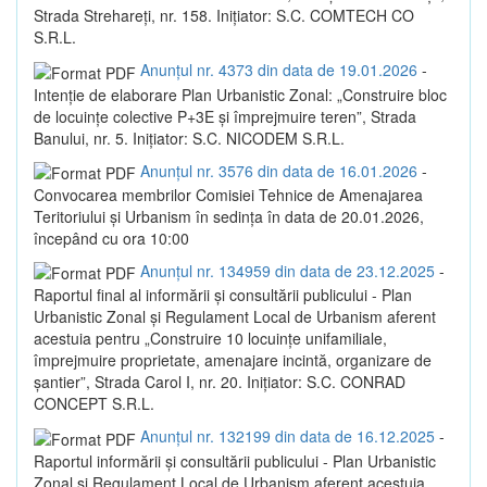
Strada Strehareți, nr. 158. Inițiator: S.C. COMTECH CO
S.R.L.
Anunțul nr. 4373 din data de 19.01.2026
-
Intenție de elaborare Plan Urbanistic Zonal: „Construire bloc
de locuințe colective P+3E și împrejmuire teren”, Strada
Banului, nr. 5. Inițiator: S.C. NICODEM S.R.L.
Anunțul nr. 3576 din data de 16.01.2026
-
Convocarea membrilor Comisiei Tehnice de Amenajarea
Teritoriului și Urbanism în sedința în data de 20.01.2026,
începând cu ora 10:00
Anunțul nr. 134959 din data de 23.12.2025
-
Raportul final al informării și consultării publicului - Plan
Urbanistic Zonal și Regulament Local de Urbanism aferent
acestuia pentru „Construire 10 locuințe unifamiliale,
împrejmuire proprietate, amenajare incintă, organizare de
șantier”, Strada Carol I, nr. 20. Inițiator: S.C. CONRAD
CONCEPT S.R.L.
Anunțul nr. 132199 din data de 16.12.2025
-
Raportul informării și consultării publicului - Plan Urbanistic
Zonal și Regulament Local de Urbanism aferent acestuia