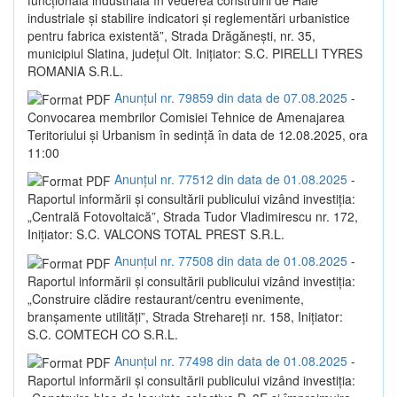
industriale și stabilire indicatori și reglementări urbanistice
pentru fabrica existentă”, Strada Drăgănești, nr. 35,
municipiul Slatina, județul Olt. Inițiator: S.C. PIRELLI TYRES
ROMANIA S.R.L.
Anunțul nr. 79859 din data de 07.08.2025
-
Convocarea membrilor Comisiei Tehnice de Amenajarea
Teritoriului și Urbanism în sedință în data de 12.08.2025, ora
11:00
Anunțul nr. 77512 din data de 01.08.2025
-
Raportul informării și consultării publicului vizând investiția:
„Centrală Fotovoltaică”, Strada Tudor Vladimirescu nr. 172,
Inițiator: S.C. VALCONS TOTAL PREST S.R.L.
Anunțul nr. 77508 din data de 01.08.2025
-
Raportul informării și consultării publicului vizând investiția:
„Construire clădire restaurant/centru evenimente,
branșamente utilități”, Strada Strehareți nr. 158, Inițiator:
S.C. COMTECH CO S.R.L.
Anunțul nr. 77498 din data de 01.08.2025
-
Raportul informării și consultării publicului vizând investiția: