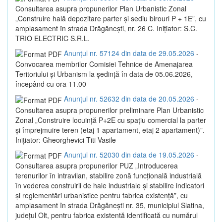
Consultarea asupra propunerilor Plan Urbanistic Zonal
„Construire hală depozitare parter și sediu birouri P + 1E”, cu
amplasament în strada Drăgănești, nr. 26 C. Inițiator: S.C.
TRIO ELECTRIC S.R.L.
Anunțul nr. 57124 din data de 29.05.2026
-
Convocarea membrilor Comisiei Tehnice de Amenajarea
Teritoriului și Urbanism la ședință în data de 05.06.2026,
începând cu ora 11.00
Anunțul nr. 52632 din data de 20.05.2026
-
Consultarea asupra propunerilor preliminare Plan Urbanistic
Zonal „Construire locuință P+2E cu spațiu comercial la parter
și împrejmuire teren (etaj 1 apartament, etaj 2 apartament)”.
Inițiator: Gheorghevici Titi Vasile
Anunțul nr. 52030 din data de 19.05.2026
-
Consultarea asupra propunerilor PUZ „Introducerea
terenurilor în intravilan, stabilire zonă funcțională industrială
în vederea construirii de hale industriale și stabilire indicatori
și reglementări urbanistice pentru fabrica existență”, cu
amplasament în strada Drăgănești nr. 35, municipiul Slatina,
județul Olt, pentru fabrica existentă identificată cu numărul