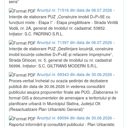
sens”
Anunțul nr. 71516 din data de 06.07.2026
-
Intenție de elaborare PUZ „Construire imobil D+P+5E cu
funcțiuni mixte - Etapa I” - Etapa pregătitoare - Strada Vintilă
Vodă, nr. 2A, generat de imobilul nr. cadastral: 53852.
Inițiator: S.C. PADRINO S.R.L.
Anunțul nr. 71397 din data de 06.07.2026
-
Intenție de elaborare PUZ „Desființare locuință, construire
imobil locuințe colective D+P+4E și refacere împrejmuire”,
Strada Ghiocei, nr. 5, generat de imobilul cu nr. cadastral
56996. Inițiator: S.C. GILTRANS MODERN S.R.L.
Anunțul nr. 69343 din data de 30.06.2026
-
Proces-verbal încheiat cu ocazia ședinței de dezbatere
publică din data de 30.06.2026 în vederea consultării
publicului asupra propunerilor finale ale PUG: „Elaborarea în
format GIS a documentelor de amenajare a teritoriului și de
planificare urbană în Municipiul Slatina, Județul Olt
(Reaactualizare Plan Urbanistic General)”
Anunțul nr. 69094 din data de 30.06.2026
-
Raportul informării și consultării publicului - Plan Urbanistic