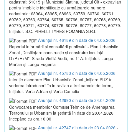
cadastral: 51015 și Municipiul Slatina, județul Olt - extravilan
pentru imobilele identificate cu următoarele numere
cadastrale: 68964, 68965, 68966, 60759, 60760, 60761,
60762, 60763, 60764, 60765, 60766, 60767, 60768, 60769,
60770, 60771, 60774, 60775, 60776, 60777, 60778, 60779.
Inițiator: S.C. PIRELLI TYRES ROMANIA S.R.L.
Anunțul nr. 46189 din data de 04.05.2026
-
Raportul informării și consultării publicului - Plan Urbanistic
Zonal „Desființare construcție și construire locuință
D+P+E+M”, Strada Vintilă Vodă, nr. 11A. Inițiator: Lungu
Marian și Lungu Eugenia
Anunțul nr. 45783 din data de 04.05.2026
-
Intenție elaborare Plan Urbanistic Zonal „Inițiere PUZ în
vederea introducerii în intravilan a trei parcele de teren„
Inițiator: Veria Adrian și Veria Camelia
Anunțul nr. 42990 din data de 24.04.2026
-
Convocarea membrilor Comisiei Tehnice de Amenajarea
Teritoriului și Urbanism la ședință în data de 28.04.2026,
începând cu ora 10:00
Anunțul nr. 42747 din data de 23.04.2026
-