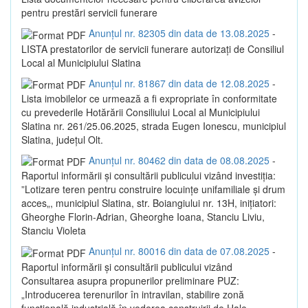
pentru prestări servicii funerare
Anunțul nr. 82305 din data de 13.08.2025
-
LISTA prestatorilor de servicii funerare autorizaţi de Consiliul
Local al Municipiului Slatina
Anunțul nr. 81867 din data de 12.08.2025
-
Lista imobilelor ce urmează a fi expropriate în conformitate
cu prevederile Hotărării Consiliului Local al Municipiului
Slatina nr. 261/25.06.2025, strada Eugen Ionescu, municipiul
Slatina, județul Olt.
Anunțul nr. 80462 din data de 08.08.2025
-
Raportul informării și consultării publicului vizând investiția:
”Lotizare teren pentru construire locuințe unifamiliale și drum
acces„, municipiul Slatina, str. Boiangiului nr. 13H, inițiatori:
Gheorghe Florin-Adrian, Gheorghe Ioana, Stanciu Liviu,
Stanciu Violeta
Anunțul nr. 80016 din data de 07.08.2025
-
Raportul informării și consultării publicului vizând
Consultarea asupra propunerilor preliminare PUZ:
„Introducerea terenurilor în intravilan, stabilire zonă
funcțională industrială în vederea construirii de Hale