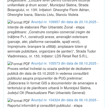
unifamiliale și drum acces”, Municipiul Slatina, Strada
Boiangiului, nr. 13H. Inițiatori: Gheorghe Florin Adrian,
Gheorghe Ioana, Stanciu Liviu, Stanciu Violeta
Anunțul nr. 109957 din data de 20.10.2025
-
Intenție de elaborare Plan Urbanistic Zonal - etapa
pregătitoare: „Construire complex comercial (regim de
înălțime P+1, construcții anexe, amenajări exterioare
(parcaje, alei, platforme carosabile, spații verzi),
împrejmuire, branșare la utilități, amplasare totem și
semnale publicitare, organizare de șantier)”, Strada Tudor
Vladimirescu, nr. 153, Inițiator: LDS Retail Red S.R.L.
Anunțul nr. 105573 din data de 08.10.2025
-
Proces-verbal încheiat cu ocazia ședinței de dezbatere
publică din data de 03.10.2025 în vederea consultării
publicului asupra propunerilor de PUG preliminar:
„Elaborarea în format GIS a documentelor de amenajare a
teritoriului și de planificare urbană în Municipiul Slatina,
Județul Olt (Reactualizare Plan Urbanistic General)
Anunțul nr. 104324 din data de 06.10.2025
-
Raportul informării și consultării publicului - etapa