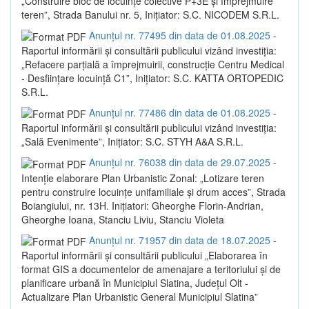
„Construire bloc de locuințe colective P+3E și împrejmuire
teren”, Strada Banului nr. 5, Inițiator: S.C. NICODEM S.R.L.
Anunțul nr. 77495 din data de 01.08.2025
-
Raportul informării și consultării publicului vizând investiția:
„Refacere parțială a împrejmuirii, construcție Centru Medical
- Desființare locuință C1”, Inițiator: S.C. KATTA ORTOPEDIC
S.R.L.
Anunțul nr. 77486 din data de 01.08.2025
-
Raportul informării și consultării publicului vizând investiția:
„Sală Evenimente”, Inițiator: S.C. STYH A&A S.R.L.
Anunțul nr. 76038 din data de 29.07.2025
-
Intenție elaborare Plan Urbanistic Zonal: „Lotizare teren
pentru construire locuințe unifamiliale și drum acces”, Strada
Boiangiului, nr. 13H. Inițiatori: Gheorghe Florin-Andrian,
Gheorghe Ioana, Stanciu Liviu, Stanciu Violeta
Anunțul nr. 71957 din data de 18.07.2025
-
Raportul informării și consultării publicului „Elaborarea în
format GIS a documentelor de amenajare a teritoriului și de
planificare urbană în Municipiul Slatina, Județul Olt -
Actualizare Plan Urbanistic General Municipiul Slatina”