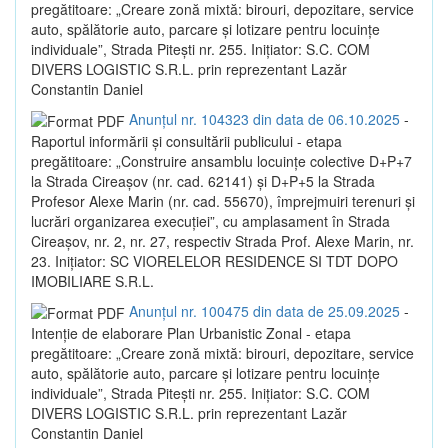
pregătitoare: „Creare zonă mixtă: birouri, depozitare, service
auto, spălătorie auto, parcare și lotizare pentru locuințe
individuale”, Strada Pitești nr. 255. Inițiator: S.C. COM
DIVERS LOGISTIC S.R.L. prin reprezentant Lazăr
Constantin Daniel
Anunțul nr. 104323 din data de 06.10.2025
-
Raportul informării și consultării publicului - etapa
pregătitoare: „Construire ansamblu locuințe colective D+P+7
la Strada Cireașov (nr. cad. 62141) și D+P+5 la Strada
Profesor Alexe Marin (nr. cad. 55670), împrejmuiri terenuri și
lucrări organizarea execuției”, cu amplasament în Strada
Cireașov, nr. 2, nr. 27, respectiv Strada Prof. Alexe Marin, nr.
23. Inițiator: SC VIORELELOR RESIDENCE SI TDT DOPO
IMOBILIARE S.R.L.
Anunțul nr. 100475 din data de 25.09.2025
-
Intenție de elaborare Plan Urbanistic Zonal - etapa
pregătitoare: „Creare zonă mixtă: birouri, depozitare, service
auto, spălătorie auto, parcare și lotizare pentru locuințe
individuale”, Strada Pitești nr. 255. Inițiator: S.C. COM
DIVERS LOGISTIC S.R.L. prin reprezentant Lazăr
Constantin Daniel