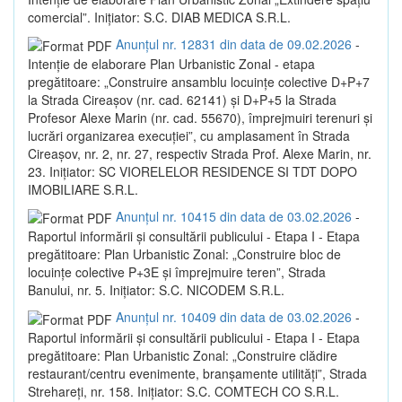
comercial”. Inițiator: S.C. DIAB MEDICA S.R.L.
Anunțul nr. 12831 din data de 09.02.2026
-
Intenție de elaborare Plan Urbanistic Zonal - etapa
pregătitoare: „Construire ansamblu locuințe colective D+P+7
la Strada Cireașov (nr. cad. 62141) și D+P+5 la Strada
Profesor Alexe Marin (nr. cad. 55670), împrejmuiri terenuri și
lucrări organizarea execuției”, cu amplasament în Strada
Cireașov, nr. 2, nr. 27, respectiv Strada Prof. Alexe Marin, nr.
23. Inițiator: SC VIORELELOR RESIDENCE SI TDT DOPO
IMOBILIARE S.R.L.
Anunțul nr. 10415 din data de 03.02.2026
-
Raportul informării și consultării publicului - Etapa I - Etapa
pregătitoare: Plan Urbanistic Zonal: „Construire bloc de
locuințe colective P+3E și împrejmuire teren”, Strada
Banului, nr. 5. Inițiator: S.C. NICODEM S.R.L.
Anunțul nr. 10409 din data de 03.02.2026
-
Raportul informării și consultării publicului - Etapa I - Etapa
pregătitoare: Plan Urbanistic Zonal: „Construire clădire
restaurant/centru evenimente, branșamente utilități”, Strada
Strehareți, nr. 158. Inițiator: S.C. COMTECH CO S.R.L.