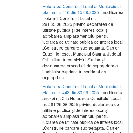
Hotărârea Consiliului Local al Municipiului
Slatina nr. 416 din 15.09.2025
- modificarea
Hotărârii Consiliului Local nr.
261/25.06.2025 privind declararea de
utilitate publică și de interes local și
aprobarea amplasamentului pentru
lucrarea de utilitate publică de interes local
„Construire parcare supraetajată, Cartier
Eugen Ionescu, Muncipiul Slatina, Județul
Olt”, situat în municipiul Slatina și
declanșarea procedurii de expropriere a
imobilelor cuprinse în coridorul de
expropriere
Hotărârea Consiliului Local al Municipiului
Slatina nr. 443 din 30.09.2025
- modificarea
anexei nr. 2 la Hotărârea Consiliului Local
nr. 261/25.06.2025 privind declararea de
utilitate publică şi de interes local şi
aprobarea amplasamentului pentru
lucrarea de utilitate publică de interes local
„Construire parcare supraetajată, Cartier