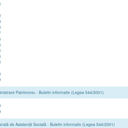
2
1
0
9
8
7
6
5
4
3
2
1
0
9
inistrare Patrimoniu - Buletin informativ (Legea 544/2001)
0
9
erală de Asistență Socială - Buletin informativ (Legea 544/2001)