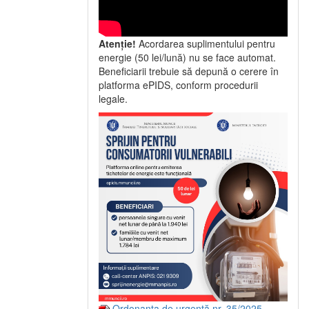
Atenție!
Acordarea suplimentului pentru
energie (50 lei/lună) nu se face automat.
Beneficiarii trebuie să depună o cerere în
platforma ePIDS, conform procedurii
legale.
Ordonanța de urgență nr. 35/2025