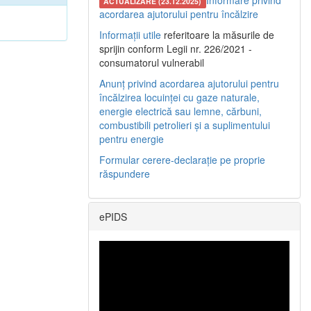
Informare privind
ACTUALIZARE (23.12.2025)
acordarea ajutorului pentru încălzire
Informații utile
referitoare la măsurile de
sprijin conform Legii nr. 226/2021 -
consumatorul vulnerabil
Anunț privind acordarea ajutorului pentru
încălzirea locuinței cu gaze naturale,
energie electrică sau lemne, cărbuni,
combustibili petrolieri și a suplimentului
pentru energie
Formular cerere-declarație pe proprie
răspundere
ePIDS