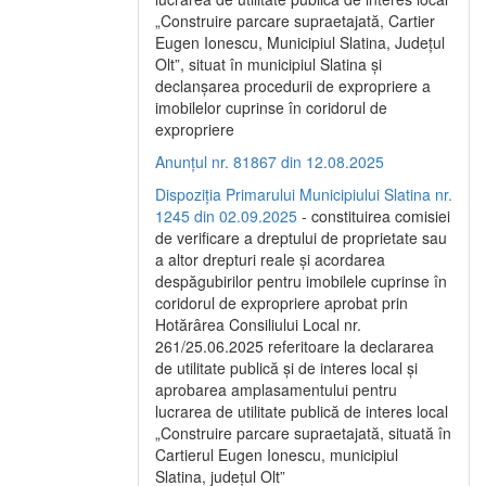
„Construire parcare supraetajată, Cartier
Eugen Ionescu, Municipiul Slatina, Județul
Olt”, situat în municipiul Slatina și
declanșarea procedurii de expropriere a
imobilelor cuprinse în coridorul de
expropriere
Anunțul nr. 81867 din 12.08.2025
Dispoziția Primarului Municipiului Slatina nr.
1245 din 02.09.2025
- constituirea comisiei
de verificare a dreptului de proprietate sau
a altor drepturi reale și acordarea
despăgubirilor pentru imobilele cuprinse în
coridorul de expropriere aprobat prin
Hotărârea Consiliului Local nr.
261/25.06.2025 referitoare la declararea
de utilitate publică și de interes local și
aprobarea amplasamentului pentru
lucrarea de utilitate publică de interes local
„Construire parcare supraetajată, situată în
Cartierul Eugen Ionescu, municipiul
Slatina, județul Olt”