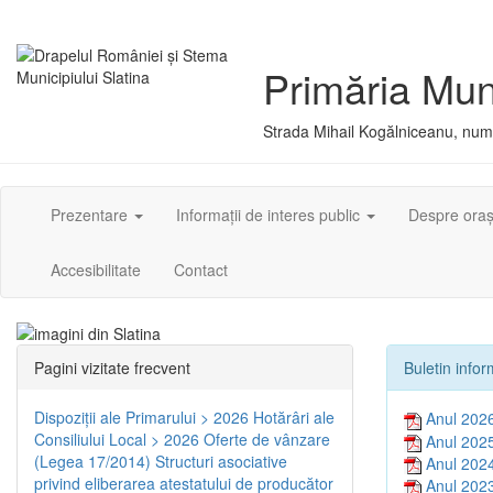
Primăria Muni
Strada Mihail Kogălniceanu, numă
Prezentare
Informații de interes public
Despre ora
Accesibilitate
Contact
Pagini vizitate frecvent
Buletin info
Dispoziţii ale Primarului > 2026
Hotărâri ale
Anul 202
Consiliului Local > 2026
Oferte de vânzare
Anul 202
(Legea 17/2014)
Structuri asociative
Anul 202
privind eliberarea atestatului de producător
Anul 202