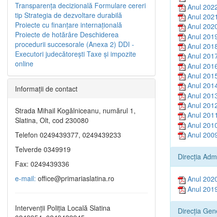
Transparenţa decizională
Formulare cereri
Anul 202
tip
Strategia de dezvoltare durabilă
Anul 202
Proiecte cu finanţare internaţională
Anul 202
Proiecte de hotărâre
Deschiderea
Anul 201
procedurii succesorale (Anexa 2)
DDI -
Anul 201
Executori judecătorești
Taxe şi impozite
Anul 201
online
Anul 201
Anul 201
Anul 201
Informaţii de contact
Anul 201
Anul 201
Strada Mihail Kogălniceanu, numărul 1,
Anul 201
Slatina, Olt, cod 230080
Anul 201
Anul 200
Telefon 0249439377, 0249439233
Telverde 0349919
Direcția Adm
Fax: 0249439336
e-mail:
office@primariaslatina.ro
Anul 202
Anul 201
Intervenții Poliția Locală Slatina
Direcția Gen