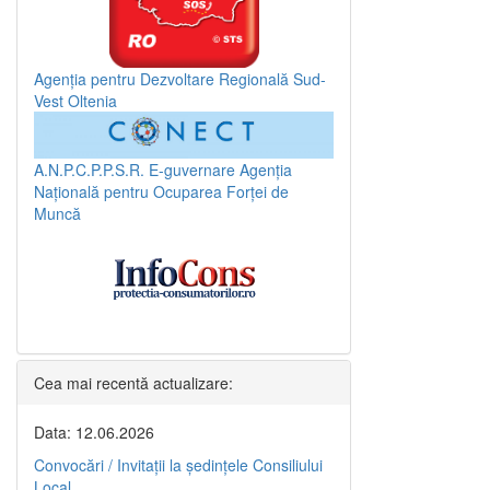
Agenția pentru Dezvoltare Regională Sud-
Vest Oltenia
A.N.P.C.P.P.S.R.
E-guvernare
Agenția
Națională pentru Ocuparea Forței de
Muncă
Cea mai recentă actualizare:
Data: 12.06.2026
Convocări / Invitaţii la şedinţele Consiliului
Local