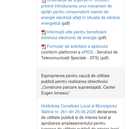
privind introducerea unui mecanism de
sprijin pentru consumatorii casnici de
energie electrică aflați în situația de sărăcie
energetică
(pdf)
Informații utile pentru beneficiarii
tichetului electronic de energie
(pdf)
Formular de solicitare a ajutorului
(conform platformei a
ePIDS
- Serviciul de
Telecomunicații Speciale - STS) (pdf)
Exproprierea pentru cauză de utilitate
publică pentru realizarea obiectivului
„Construire parcare supraetajată, Cartier
Eugen Ionescu”
Hotărârea Consiliului Local al Municipiului
Slatina nr. 261 din 25.06.2025
declararea
de utilitate publică și de interes local și
aprobarea amplasamentului pentru
lucrarea de utilitate publică de interes local