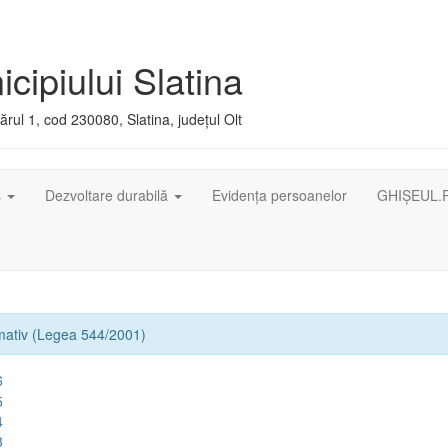
cipiului Slatina
rul 1, cod 230080, Slatina, județul Olt
ș
Dezvoltare durabilă
Evidența persoanelor
GHIȘEUL.
rmativ (Legea 544/2001)
6
5
4
3