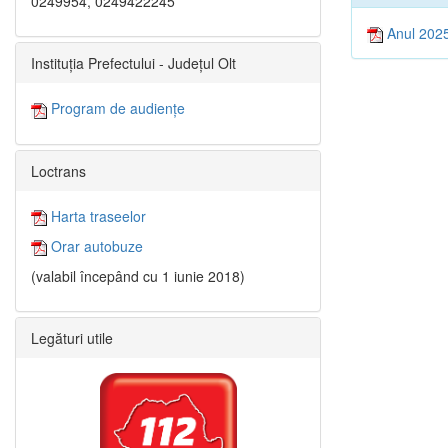
0249954, 0249422245
Anul 202
Instituția Prefectului - Județul Olt
Program de audiențe
Loctrans
Harta traseelor
Orar autobuze
(valabil începând cu 1 iunie 2018)
Legături utile