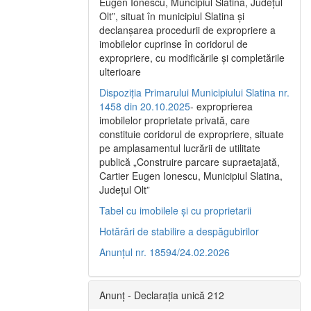
Eugen Ionescu, Muncipiul Slatina, Judeţul
Olt”, situat în municipiul Slatina şi
declanşarea procedurii de expropriere a
imobilelor cuprinse în coridorul de
expropriere, cu modificările şi completările
ulterioare
Dispoziția Primarului Municipiului Slatina nr.
1458 din 20.10.2025
- exproprierea
imobilelor proprietate privată, care
constituie coridorul de expropriere, situate
pe amplasamentul lucrării de utilitate
publică „Construire parcare supraetajată,
Cartier Eugen Ionescu, Municipiul Slatina,
Județul Olt”
Tabel cu imobilele și cu proprietarii
Hotărâri de stabilire a despăgubirilor
Anunțul nr. 18594/24.02.2026
Anunț - Declarația unică 212